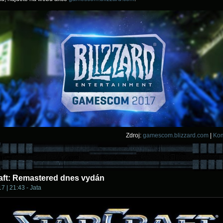
Zdroj:
gamescom.blizzard.com
|
Kom
aft: Remastered dnes vydán
7 | 21:43 - Jata