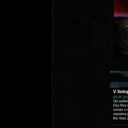
V list
05.05.201
Od vydán
Dey Rey 
román s
zejména j
the Void, 