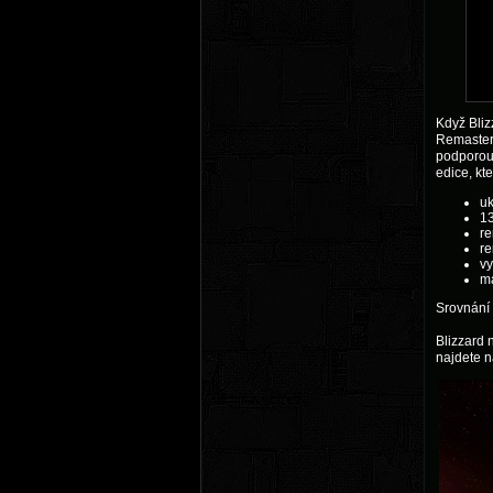
Když Bliz
Remastere
podporou 
edice, kt
uk
13
re
re
vy
ma
Srovnání
Blizzard 
najdete 