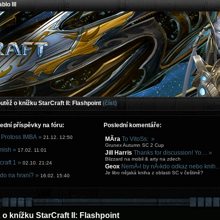
blo III
těž o knížku StarCraft II: Flashpoint
(číst)
ední příspěvky na fóru:
Poslední komentáře:
 Protoss IMBA »
21.12. 12:50
MÃ­ra
To VitoSs: »
Grunex Autumn SC 2 Cup
mish »
17.02. 11:01
Jill Harris
Thanks for discussion! Yo… »
Blizzard na mobil & arty na zdech
craft 1 »
02.10. 21:24
Geox
NemÄ›l by nÄ›kdo odkaz nebo knih
Je libo nějaká kniha z oblasti SC v češtině?
do na hraní? »
16.02. 15:40
o knížku StarCraft II: Flashpoint