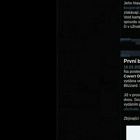
Jeho hla
kooperati
získávají 
Void kam
spoustu o
či v uživ
První 
16.03.201
Na posle
Covert O
vydána ve
Blizzard.
Již v pro
dvou. Sou
vydáním p
obchodu
Zbývající