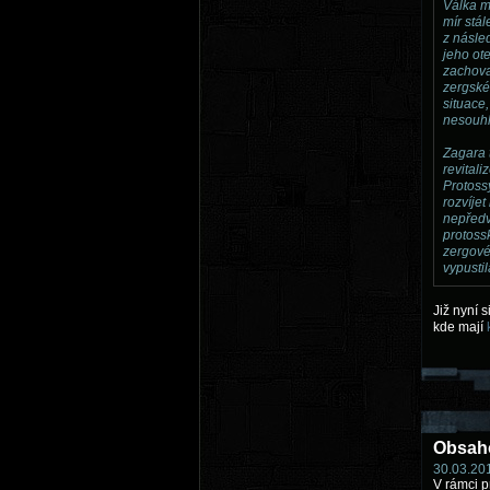
Válka me
mír stá
z násle
jeho ot
zachova
zergské
situace,
nesouhl
Zagara t
revitali
Protossy
rozvíje
nepředv
protossk
zergové
vypusti
Již nyní 
kde mají
Obsaho
30.03.201
V rámci p