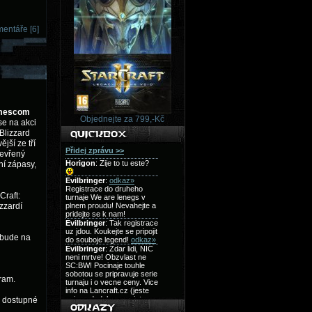
entáře [6]
mescom
Objednejte za 799,-Kč
se na akci
Blizzard
jší ze tří
tevřený
ní zápasy,
Craft:
zzardí
e bude na
ram.
e dostupné