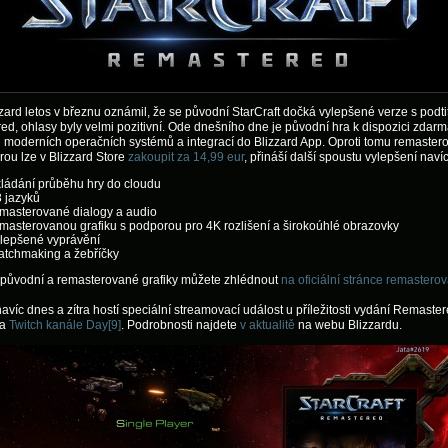
zard letos v březnu oznámil, že se původní StarCraft dočká vylepšené verze s podt
d, ohlasy byly velmi pozitivní. Ode dnešního dne je původní hra k dispozici zdarm
moderních operačních systémů a integrací do Blizzard App. Oproti tomu remaster
erou lze v Blizzard Store
zakoupit za 14,99 eur
, přináší další spoustu vylepšení navíc
ládání průběhu hry do cloudu
 jazyků
masterované dialogy a audio
masterovanou grafiku s podporou pro 4K rozlišení a širokoúhlé obrazovky
lepšené vyprávění
tchmaking a žebříčky
 původní a remasterované grafiky můžete zhlédnout
na oficiální stránce remastero
navíc dnes a zítra hostí speciální streamovací událost u příležitosti vydání Remaster
na
Twitch kanále Day[9]
. Podrobnosti najdete
v aktualitě
na webu Blizzardu.