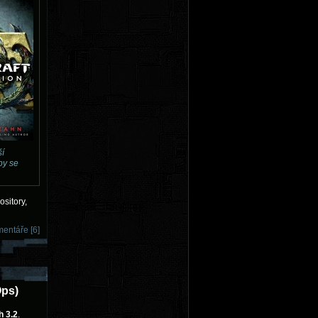
ší
by se
sitory,
entáře [6]
Ops)
h 3.2
.