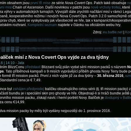
vním obsahem jsou
první tři mise
ze série
Nova Covert Ops
. Patch také obsahuje
n
vní misi
Chain of Ascension
. Další novinkou v patchi jsou
nové vrcholy trofejí
, které
za výhry v automatických turnajích. Vývojáři dále zrychlili načítání misí v rámci Lega
paně, kooperativního režimu i nových Nova Covert Ops. Patch 3.2.0 samozřejmě o
prav chyb, které se vyskytovaly jak všeobecně ve hře, tak v kampaních/kooperativn
atelském rozhraní.
Kompletní seznam
najdete v článku na oficiálním webu hry.
Zdroj:
eu.battle.net
|
Kom
balíček misí z Nova Covert Ops vyjde za dva týdny
6 | 14:10 - Jata
dním BlizzConu
představil
Blizzard svůj plán vydat sérii mission packů s názvem
N
ps
. Tato příběhová kampaň o 9 misích vyprávějící příběh ghosta Novy Terry bude 
 formě tří mission packů. První z nich vyjde již za dva týdny –
30. března 2016
,
ozn
 Standardní cena je € 7,49.
since byl
zahájen předprodej
balíčku obsahujícího celou sérii (tj. tři mission packy) 
částí bundlu je i speciální skin pro ghosty ve hře. Objednají-li si hráči bundle ještě
rvního mission packu, získají navíc i herní portrét Novy. Balíček je
dostupný v Battl
za cenu €14,99.
 dva mission packy by měly být vydány nejpozději do 1. prosince 2016.