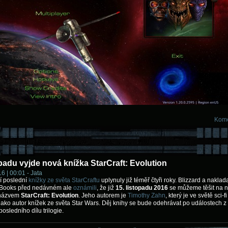
Kome
opadu vyjde nová knížka StarCraft: Evolution
6 | 00:01 - Jata
í poslední
knížky ze světa StarCraftu
uplynuly již téměř čtyři roky. Blizzard a naklada
Books před nedávném ale
oznámili
, že již
15. listopadu 2016
se můžeme těšit na 
 názvem
StarCraft: Evolution
. Jeho autorem je
Timothy Zahn
, který je ve světě sci-
ako autor knížek ze světa Star Wars. Děj knihy se bude odehrávat po událostech z
posledního dílu trilogie.