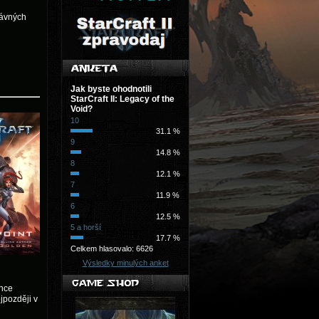
rávných
Jak byste ohodnotili
StarCraft II: Legacy of the
Void?
10
31.1 %
9
14.8 %
8
12.1 %
7
11.9 %
6
12.5 %
5 a horší
17.7 %
Celkem hlasovalo: 6626
Výsledky minulých anket
ánce
jpozději v