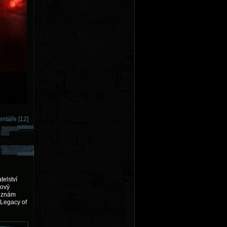
ntáře [12]
telství
nový
fi znám
 Legacy of