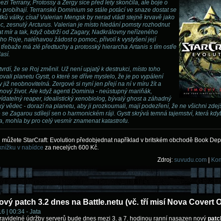
zi Terrany, Protossy a Zergy sice před lety skončila, ale boje o
le probíhají. Terranské Dominium se stále potácí ve snaze dostat se
dků války, císař Valerian Mengsk by nerad vládl stejně krvavě jako
ec, zesnulý Arcturus. Valerian je místo hledání pomsty rozhodnut
t mír a tak, když obdrží od Zagary, Nadkrálovny neřízeného
ho Roje, naléhavou žádost o pomoc, přivolí k vyslyšení její
 třebaže má zlé předtuchy a protosský hierarcha Artanis s tím ostře
así.
vrdí, že se Roj změnil. Už není upjatý k destrukci, místo toho
zovali planetu Gystt, o které se dříve myslelo, že je po vypálení
 již neobnovitelná. Zergové si nyní jen přejí na ní v míru žít a
t nový život. Ale když agenti Dominia - neústupný mariňák,
ídatelný reaper, idealistický xenobiolog, bývalý ghost a záhadný
ý vědec - dorazí na planetu, aby ji prozkoumali, mají podezření, že ne všichni zdej
 se Zagarou sdílejí sen o harmonickém ráji. Gystt skrývá temná tajemství, která kdy
la, mohla by pro celý vesmír znamenat katastrofu.
si můžete StarCraft: Evolution předobjednat například v britském obchodě Book Depo
knížku v nabídce
za necelých 600 Kč.
Zdroj:
suvudu.com
|
Kom
vý patch 3.2 dnes na Battle.netu (vč. tří misí Nova Covert 
6 | 00:34 - Jata
ravidelné údržby serverů bude dnes mezi 3. a 7. hodinou ranní nasazen nový
patc