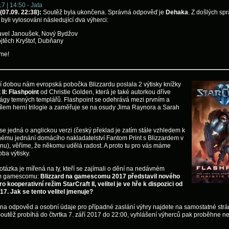
7 | 14:50 - Jata
07.09. 22:38):
Soutěž byla ukončena. Správná odpověď je
Dehaka
. Z došlých sp
byli vylosováni následující dva výherci:
avel Janoušek, Nový Bydžov
jtěch Kryštof, Dubňany
eme!
í dobou nám evropská pobočka Blizzardu poslala 2 výtisky knížky
 II: Flashpoint
od Christie Golden, která je také autorkou dříve
ágy temných templářů. Flashpoint se odehrává mezi prvním a
lem herní trilogie a zaměřuje se na osudy Jima Raynora a Sarah
se jedná o anglickou verzi (český překlad je zatím stále vzhledem k
ému jednání domácího nakladatelství Fantom Print s Blizzardem v
u), věříme, že někomu udělá radost. A proto tu pro vás máme
oba výtisky.
otázka je mířená na ty, kteří se zajímali o dění na nedávném
ém gamescomu:
Blizzard na gamescomu 2017 představil nového
pro kooperativní režim StarCraft II, velitel je ve hře k dispozici od
17. Jak se tento velitel jmenuje?
na odpověd a osobní údaje pro případné zaslání výhry najdete na samostatné str
Soutěž probíhá do čtvrtka 7. září 2017 do 22:00, vyhlášení výherců pak proběhne ne