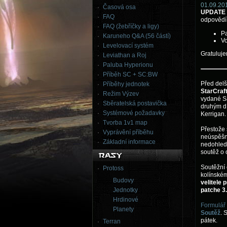
01.09.201
Časová osa
UPDATE (
FAQ
odpovědí 
FAQ (žebříčky a ligy)
P
Karuneho Q&A (56 částí)
Vo
Levelovací systém
Gratuluj
Leviathan a Roj
Paluba Hyperionu
Příběh SC + SC:BW
Před delš
Příběhy jednotek
StarCraft
Režim Výzev
vydané S
Sběratelská postavička
druhým dí
Systémové požadavky
Kerrigan.
Tvorba 1v1 map
Přestože 
Vyprávění příběhu
neúspěšn
Základní informace
nedohledn
soutěž o 
Soutěžní 
Protoss
kolínsk
Budovy
velitele 
Jednotky
patche 3.
Hrdinové
Formulář
Planety
Soutěž
. 
pátek.
Terran