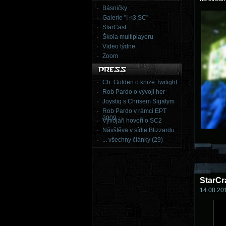
Básničky
Galerie "I <3 SC"
StarCast
Škola multiplayeru
Video týdne
Zoom
Ch. Golden o knize Twilight
Rob Pardo o vývoji her
Joystiq s Chrisem Sigatym
Rob Pardo v rámci EPT
2009
Vývojáři hovoří o SC2
Návštěva v sídle Blizzardu
... všechny články (29)
StarCr
14.08.201