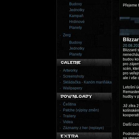
Budovy
Přejeme h
Jednotky
Kampaň
Hrdinové
Planety
Zerg
Blizza
Budovy
20.08.201
Jednotky
Blizzard 
Planety
nenechává
budou kon
pro zájem
scén, kte
Artworky
pro veřej
Screenshoty
ale i vše 
Skládačka - Kanón mariňáka
Letošní ú
Wallpapery
Remastere
hudby v 
Čeština
Již zítra
Patche (výpisy změn)
kolínském
kooperati
Trailery
Videa
Další ozn
Záznamy z her (replaye)
Podrobný
na strea