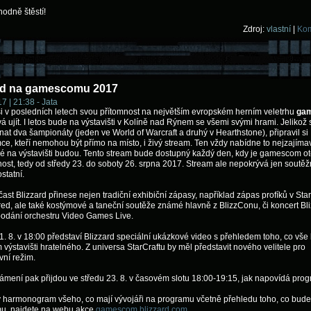
odně štěstí!
Zdroj:
vlastní
|
Kom
rd na gamescomu 2017
7 | 21:38 - Jata
si v posledních letech svou přítomnost na největším evropském herním veletrhu
ga
 ujít. I letos bude na výstavišti v Kolíně nad Rýnem se všemi svými hrami. Jelikož 
at dva šampionáty (jeden ve World of Warcraft a druhý v Hearthstone), připravil si 
ce, kteří nemohou být přímo na místo, i živý stream. Ten vždy nabídne to nejzajímavě
ré na výstavišti budou. Tento stream bude dostupný každý den, kdy je gamescom o
nost, tedy od středy 23. do soboty 26. srpna 2017. Stream ale nepokrývá jen soutěž
ostatní.
čast Blizzard přinese nejen tradiční exhibiční zápasy, například zápas profíků v Star
d, ale také kostýmové a taneční soutěže známé hlavně z BlizzConu, či koncert Bli
podání orchestru Video Games Live.
 21. 8. v 18:00 představí Blizzard speciální ukázkové video s přehledem toho, co vš
 výstavišti hratelného. Z universa StarCraftu by měl představit nového velitele pro
vní režim.
ámení pak přijdou ve středu 23. 8. v časovém slotu 18:00-19:15, jak napovídá prog
 harmonogram všeho, co mají vývojáři na programu včetně přehledu toho, co bud
mu, najdete na webu akce
gamescom.blizzard.com
.