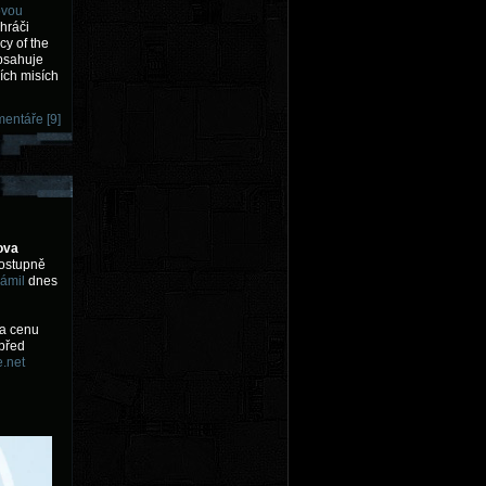
ovou
 hráči
cy of the
bsahuje
ích misích
entáře [9]
ova
postupně
ámil
dnes
za cenu
 před
e.net