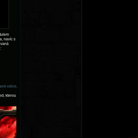
itulem
a, navíc s
ovaná
:
vané edice
.
ed, kterou