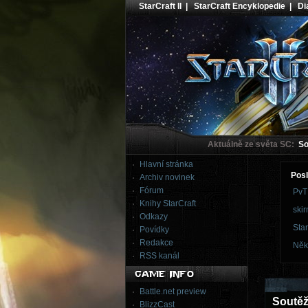
StarCraft II
|
StarCraft Encyklopedie
|
Dia
Aktuálně ze světa SC:
Sou
Hlavní stránka
Posl
Archiv novinek
Fórum
PvT
Knihy StarCraft
skir
Odkazy
Star
Povídky
Redakce
Něk
RSS kanál
Battle.net preview
Soutěž 
BlizzCast