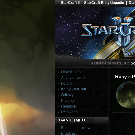
StarCraft II
|
StarCraft Encyklopedie
|
Diab
Aktuálně ze světa SC:
Sou
Hlavní stránka
Rasy » P
Archiv novinek
Fórum
Knihy StarCraft
Odkazy
Povídky
Redakce
RSS kanál
Battle.net preview
BlizzCast