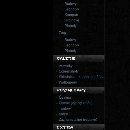
Budovy
Jednotky
Kampaň
Hrdinové
Planety
Zerg
Budovy
Jednotky
Planety
Artworky
Screenshoty
Skládačka - Kanón mariňáka
Wallpapery
Čeština
Patche (výpisy změn)
Trailery
Videa
Záznamy z her (replaye)