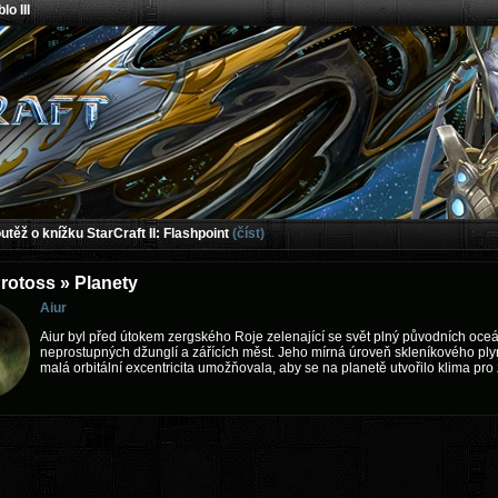
lo III
těž o knížku StarCraft II: Flashpoint
(číst)
rotoss » Planety
Aiur
Aiur byl před útokem zergského Roje zelenající se svět plný původních oce
neprostupných džunglí a zářících měst. Jeho mírná úroveň skleníkového ply
malá orbitální excentricita umožňovala, aby se na planetě utvořilo klima pro 