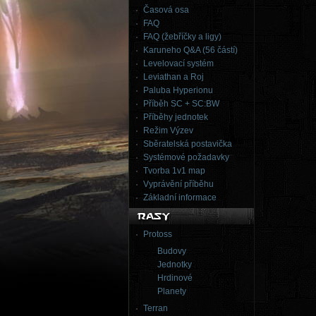
Časová osa
FAQ
FAQ (žebříčky a ligy)
Karuneho Q&A (56 částí)
Levelovací systém
Leviathan a Roj
Paluba Hyperionu
Příběh SC + SC:BW
Příběhy jednotek
Režim Výzev
Sběratelská postavička
Systémové požadavky
Tvorba 1v1 map
Vyprávění příběhu
Základní informace
Protoss
Budovy
Jednotky
Hrdinové
Planety
Terran