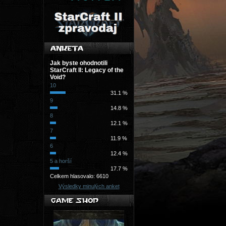
Jak byste ohodnotili
StarCraft II: Legacy of the
Void?
10
31.1 %
9
14.8 %
8
12.1 %
7
11.9 %
6
12.4 %
5 a horší
17.7 %
Celkem hlasovalo: 6610
Výsledky minulých anket