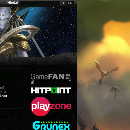
Hledat
?
ánů,
nu a
život.