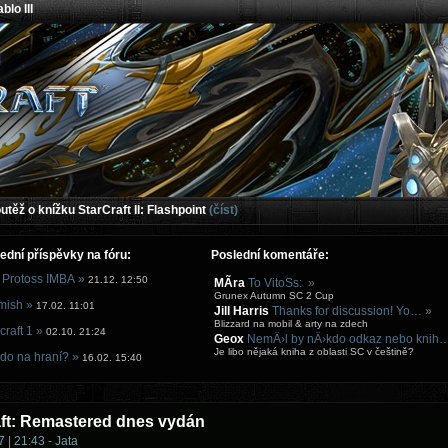
blo III
těž o knížku StarCraft II: Flashpoint
(číst)
ední příspěvky na fóru:
Poslední komentáře:
 Protoss IMBA »
21.12. 12:50
MÃ­ra
To VitoSs: »
Grunex Autumn SC 2 Cup
mish »
17.02. 11:01
Jill Harris
Thanks for discussion! Yo… »
Blizzard na mobil & arty na zdech
craft 1 »
02.10. 21:24
Geox
NemÄ›l by nÄ›kdo odkaz nebo knih
Je libo nějaká kniha z oblasti SC v češtině?
do na hraní? »
16.02. 15:40
aft: Remastered dnes vydán
 | 21:43 - Jata