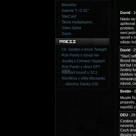
Básničky
Galerie "I <3 SC"
David
- 
StarCast
Nikdo nic
Škola multiplayeru
aplikovat
Video týdne
problém, 
není jedi
Zoom
spusit v 
někdo hr
Ch. Golden o knize Twilight
David
- 
Rob Pardo o vývoji her
"StarCraft
Brood War
Joystiq s Chrisem Sigatym
teď byl i
Rob Pardo v rámci EPT
čestiny f
2009
Vývojáři hovoří o SC2
stukturu 
Návštěva v sídle Blizzardu
remastru)
návod, co
... všechny články (29)
Beldin
- 
Musím říc
projevilo
největší 
DEU
- 2
Cestina d
neverim, 
Cech dnes
dlouho je