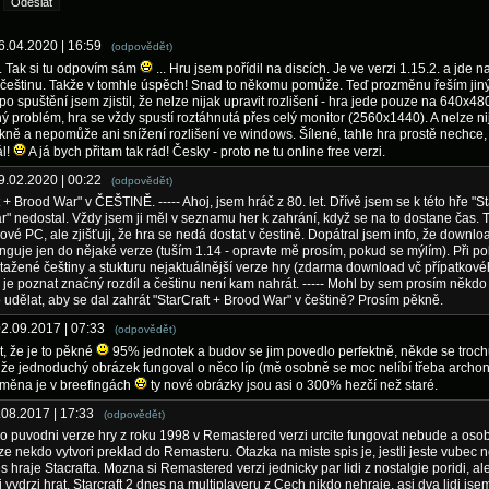
16.04.2020 | 16:59
(odpovědět)
. Tak si tu odpovím sám
... Hru jsem pořídil na discích. Je ve verzi 1.15.2. a jde na
 češtinu. Takže v tomhle úspěch! Snad to někomu pomůže. Teď prozměnu řeším jin
po spuštění jsem zjistil, že nelze nijak upravit rozlišení - hra jede pouze na 640x48
ný problém, hra se vždy spustí roztáhnutá přes celý monitor (2560x1440). A nelze ni
okně a nepomůže ani snížení rozlišení ve windows. Šílené, tahle hra prostě nechce, 
ál!
A já bych přitam tak rád! Česky - proto ne tu online free verzi.
29.02.2020 | 00:22
(odpovědět)
 + Brood War" v ČEŠTINĚ. ----- Ahoj, jsem hráč z 80. let. Dřívě jsem se k této hře "St
" nedostal. Vždy jsem ji měl v seznamu her k zahrání, když se na to dostane čas. 
 nové PC, ale zjišťuji, že hra se nedá dostat v čestině. Dopátral jsem info, že downlo
unguje jen do nějaké verze (tuším 1.14 - opravte mě prosím, pokud se mýlím). Při p
stažené češtiny a stukturu nejaktuálnější verze hry (zdarma download vč přípatkov
 je poznat značný rozdíl a češtinu není kam nahrát. ----- Mohl by sem prosím někdo
 udělat, aby se dal zahrát "StarCraft + Brood War" v češtině? Prosím pěkně.
02.09.2017 | 07:33
(odpovědět)
t, že je to pěkné
95% jednotek a budov se jim povedlo perfektně, někde se troc
, že jednoduchý obrázek fungoval o něco líp (mě osobně se moc nelíbí třeba archoni
změna je v breefingách
ty nové obrázky jsou asi o 300% hezčí než staré.
9.08.2017 | 17:33
(odpovědět)
o puvodni verze hry z roku 1998 v Remastered verzi urcite fungovat nebude a oso
ze nekdo vytvori preklad do Remasteru. Otazka na miste spis je, jestli jeste vubec 
 hraje Stacrafta. Mozna si Remastered verzi jednicky par lidi z nostalgie poridi, ale
j vydrzi hrat. Starcraft 2 dnes na multiplayeru z Cech nikdo nehraje, asi dva lidi jse