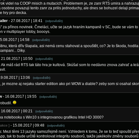
rok videl na COOP misich a mutacich. Problemem je, ze zanr RTS umira a nahrazu
osobne povazuji tento zanr za prilis jednoduchy, ale dnes se bohuzel delaji prima
e hry pro decka.
aller
- 27.08.2017 | 18:41
(odpovědět)
a" za přínos novinek. Čmeláci, učte se jazyk hraním kampaně v SC, bude se vám to 
en v multiplayer lobby, boooys.
25.08.2017 | 14:58
(odpovědět)
tinu, která dřív šlapala, asi nemá cenu stahovat a spouštět, co? Je to škoda, hodila 
kampani... Díky.
- 21.08.2017 | 10:50
(odpovědět)
: Ak máš rád RTS tak táto hra je kultová. Skúšal som to nedávno znova zahrať a kr
vil.
19.08.2017 | 13:06
(odpovědět)
e, je mozne aj nejaku starter edition ako pri WOW a diable? zeby som si osahal sko
w
- 16.08.2017 | 19:55
(odpovědět)
robudil.
- 16.08.2017 | 00:21
(odpovědět)
na notebooku s Win10 s integrovanou grafikou Intel HD 3000?
- 15.08.2017 | 09:48
dakce ]
(odpovědět)
: Mezi těmi 13 jazyky samozřejmě není. Vzhledem k tomu, že se to teď spouští pře
App, tak to bude určitě kontrolovat integritu souborů, takže jakékoliv změny souborů