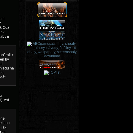
 ni
ý
0. Což
jak
aby ji
arCraft +
Ten by
ad
ohledu na
ého
 dát
hu
). Asi
bne
nekdo z
 jak
m za