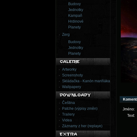
Budovy
Jednotky
Kampaň
Hrdinové
Planety
Zerg
Budovy
Jednotky
Planety
Artworky
Screenshoty
Skládačka - Kanón mariňáka
Wallpapery
Koment
Čeština
Patche (výpisy změn)
Jméno:
Trailery
Text:
Videa
Záznamy z her (replaye)