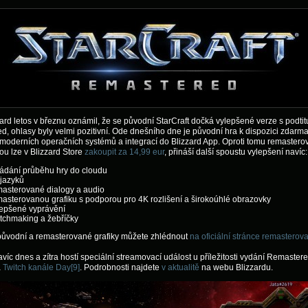
ard letos v březnu oznámil, že se původní StarCraft dočká vylepšené verze s podti
, ohlasy byly velmi pozitivní. Ode dnešního dne je původní hra k dispozici zdarma
moderních operačních systémů a integrací do Blizzard App. Oproti tomu remaster
rou lze v Blizzard Store
zakoupit za 14,99 eur
, přináší další spoustu vylepšení navíc:
ládání průběhu hry do cloudu
 jazyků
masterované dialogy a audio
asterovanou grafiku s podporou pro 4K rozlišení a širokoúhlé obrazovky
lepšené vyprávění
tchmaking a žebříčky
původní a remasterované grafiky můžete zhlédnout
na oficiální stránce remasterov
avíc dnes a zítra hostí speciální streamovací událost u příležitosti vydání Remastere
a
Twitch kanále Day[9]
. Podrobnosti najdete
v aktualitě
na webu Blizzardu.