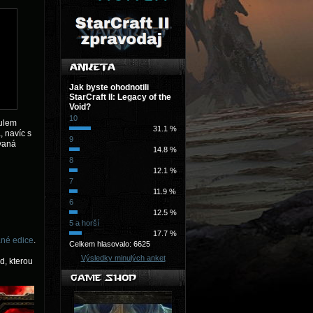
Jak byste ohodnotili
StarCraft II: Legacy of the
Void?
10
tulem
31.1 %
, navíc s
9
ovaná
14.8 %
8
12.1 %
7
11.9 %
6
12.5 %
5 a horší
17.7 %
ané edice
.
Celkem hlasovalo: 6625
Výsledky minulých anket
d, kterou