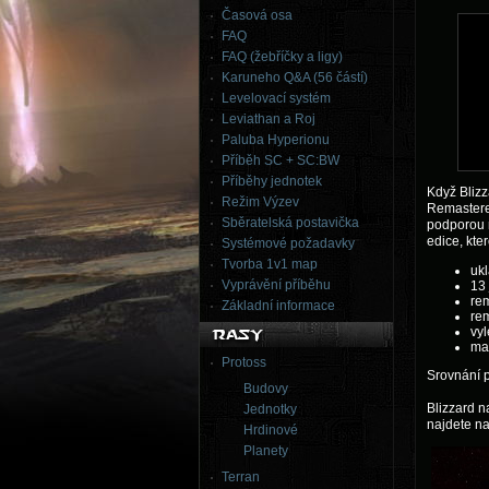
Časová osa
FAQ
FAQ (žebříčky a ligy)
Karuneho Q&A (56 částí)
Levelovací systém
Leviathan a Roj
Paluba Hyperionu
Příběh SC + SC:BW
Příběhy jednotek
Když Blizz
Režim Výzev
Remastered
Sběratelská postavička
podporou 
edice, kte
Systémové požadavky
Tvorba 1v1 map
uk
Vyprávění příběhu
13
re
Základní informace
rem
vy
ma
Protoss
Srovnání 
Budovy
Blizzard n
Jednotky
najdete n
Hrdinové
Planety
Terran