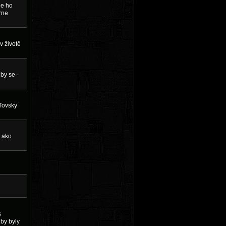
je ho
rne
v životě
by se -
áľovsky
r ako
s
 by byly