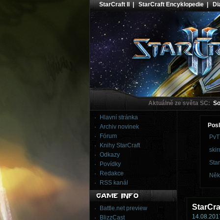
StarCraft II
|
StarCraft Encyklopedie
|
Dia
Aktuálně ze světa SC:
Sou
Hlavní stránka
Posl
Archiv novinek
Fórum
PvT
Knihy StarCraft
skir
Odkazy
Star
Povídky
Redakce
Něk
RSS kanál
StarCr
Battle.net preview
14.08.2017
BlizzCast