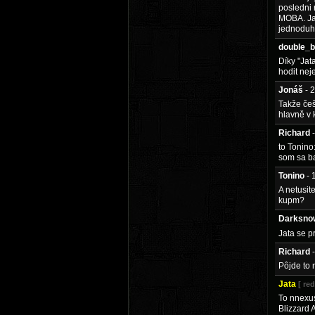
posledni 
MOBA. Ja 
jednoduh
double_b
Díky "Jat
hodit nej
Jonáš
- 
Takže češ
hlavně v 
Richard
to Tonino
som sa ba
Tonino
- 
A netusit
kupm?
Darksno
Jata se p
Richard
Pôjde to 
Jata
[ re
To nnexus
Blizzard 