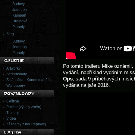
Budovy
Jednotky
Kampaň
Hrdinové
Planety
Zerg
Budovy
Jednotky
Planety
Po tomto traileru Mike oznámil,
Artworky
vydání, například vydáním mis
Screenshoty
Ops
, sada 9 příběhových misíc
Skládačka - Kanón mariňáka
vydána na jaře 2016.
Wallpapery
Čeština
Patche (výpisy změn)
Trailery
Videa
Záznamy z her (replaye)