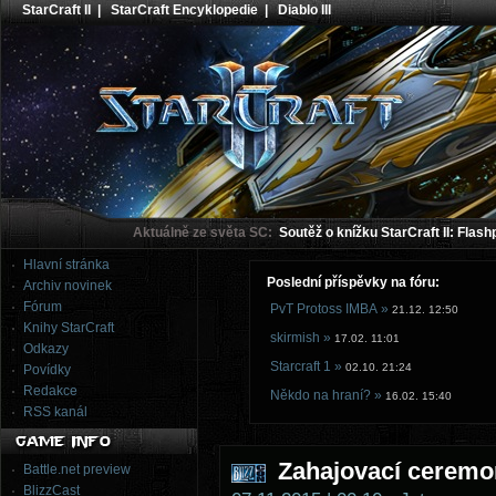
StarCraft II
|
StarCraft Encyklopedie
|
Diablo III
Aktuálně ze světa SC:
Soutěž o knížku StarCraft II: Flash
Hlavní stránka
Poslední příspěvky na fóru:
Archiv novinek
Fórum
PvT Protoss IMBA »
21.12. 12:50
Knihy StarCraft
skirmish »
17.02. 11:01
Odkazy
Starcraft 1 »
02.10. 21:24
Povídky
Redakce
Někdo na hraní? »
16.02. 15:40
RSS kanál
Zahajovací ceremon
Battle.net preview
BlizzCast