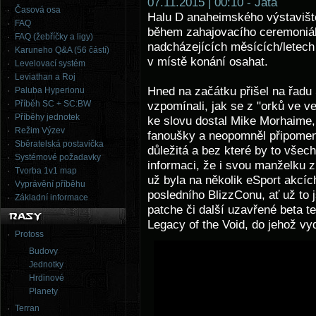
07.11.2015 | 00:10 - Jata
Časová osa
Halu D anaheimského výstaviště 
FAQ
během zahajovacího ceremoniálu 
FAQ (žebříčky a ligy)
nadcházejících měsících/letech
Karuneho Q&A (56 částí)
v místě konání osahat.
Levelovací systém
Leviathan a Roj
Hned na začátku přišel na řadu 
Paluba Hyperionu
Příběh SC + SC:BW
vzpomínali, jak se z "orků ve ve
Příběhy jednotek
ke slovu dostal Mike Morhaime, 
Režim Výzev
fanoušky a neopomněl připomeno
Sběratelská postavička
důležitá a bez které by to všec
Systémové požadavky
informaci, že i svou manželku z
Tvorba 1v1 map
už byla na několik eSport akcíc
Vyprávění příběhu
posledního BlizzConu, ať už to
Základní informace
patche či další uzavřené beta te
Legacy of the Void, do jehož vy
Protoss
Budovy
Jednotky
Hrdinové
Planety
Terran