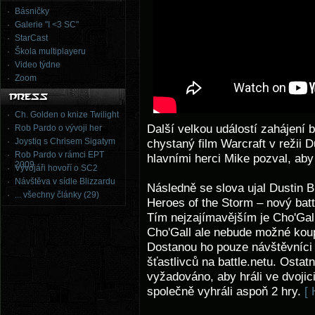
Básničky
Galerie "I <3 SC"
StarCast
Škola multiplayeru
Video týdne
Zoom
Ch. Golden o knize Twilight
Další velkou událostí zahájení b
Rob Pardo o vývoji her
Joystiq s Chrisem Sigatym
chystaný film Warcraft v režii
Rob Pardo v rámci EPT
hlavními herci Mike pozval, ab
2009
Vývojáři hovoří o SC2
Návštěva v sídle Blizzardu
Následně se slova ujal Dustin B
... všechny články (29)
Heroes of the Storm – nový batt
Tím nejzajímavějším je Cho'Gall,
Cho'Gall ale nebude možné koupi
Dostanou ho pouze návštěvníci B
šťastlivců na battle.netu. Ostat
vyžadováno, aby hráli ve dvojic
společně vyhráli aspoň 2 hry.
[