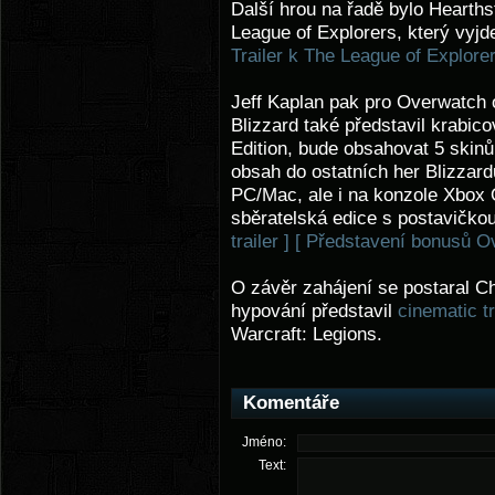
Další hrou na řadě bylo Hearth
League of Explorers, který vyjde 
Trailer k The League of Explorer
Jeff Kaplan pak pro Overwatch 
Blizzard také představil krabic
Edition, bude obsahovat 5 skinů 
obsah do ostatních her Blizzard
PC/Mac, ale i na konzole Xbox 
sběratelská edice s postavičk
trailer ]
[ Představení bonusů Ov
O závěr zahájení se postaral C
hypování představil
cinematic tr
Warcraft: Legions.
Komentáře
Jméno:
Text: