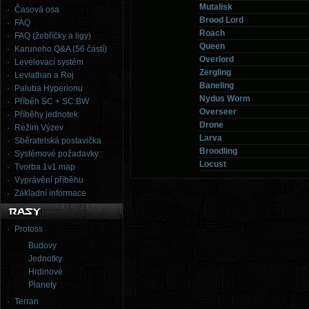
Mutalisk
Časová osa
Brood Lord
FAQ
Roach
FAQ (žebříčky a ligy)
Queen
Karuneho Q&A (56 částí)
Overlord
Levelovací systém
Zergling
Leviathan a Roj
Baneling
Paluba Hyperionu
Nydus Worm
Příběh SC + SC:BW
Overseer
Příběhy jednotek
Drone
Režim Výzev
Larva
Sběratelská postavička
Broodling
Systémové požadavky
Locust
Tvorba 1v1 map
Vyprávění příběhu
Základní informace
Protoss
Budovy
Jednotky
Hrdinové
Planety
Terran