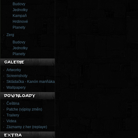
Budovy
Jednotky
Kampaň
Hrdinové
Planety
Zerg
Budovy
Jednotky
Planety
Artworky
Screenshoty
Skládačka - Kanón mariňáka
Wallpapery
Čeština
Patche (výpisy změn)
Trailery
Videa
Záznamy z her (replaye)