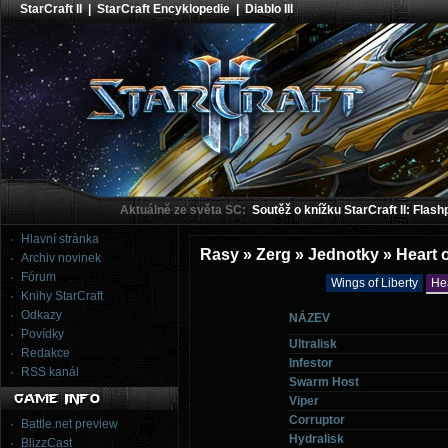
StarCraft II
|
StarCraft Encyklopedie
|
Diablo III
Aktuálně ze světa SC:
Soutěž o knížku StarCraft II: Flash
Hlavní stránka
Rasy » Zerg » Jednotky » Heart 
Archiv novinek
Fórum
Wings of Liberty
He
Knihy StarCraft
Odkazy
NÁZEV
Povídky
Ultralisk
Redakce
Infestor
RSS kanál
Swarm Host
Viper
Corruptor
Battle.net preview
Hydralisk
BlizzCast