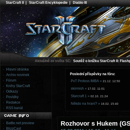
StarCraft II
|
StarCraft Encyklopedie
|
Diablo III
Aktuálně ze světa SC:
Soutěž o knížku StarCraft II: Flash
Hlavní stránka
Poslední příspěvky na fóru:
Archiv novinek
Fórum
PvT Protoss IMBA »
21.12. 12:50
Knihy StarCraft
skirmish »
17.02. 11:01
Odkazy
Starcraft 1 »
02.10. 21:24
Povídky
Redakce
Někdo na hraní? »
16.02. 15:40
RSS kanál
Rozhovor s Hukem (GS
Battle.net preview
BlizzCast