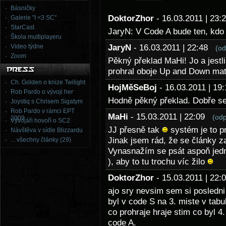
Básničky
DoktorZhor
- 16.03.2011 | 23
Galerie "I <3 SC"
StarCast
JaryN: V Code A bude ten, kdo 
Škola multiplayeru
Video týdne
JaryN
- 16.03.2011 | 22:48
(od
Zoom
Pěkný překlad MaHi! Jo a jestli
prohral oboje Up and Down mat
Ch. Golden o knize Twilight
HojMěSeBoj
- 16.03.2011 | 1
Rob Pardo o vývoji her
Hodně pěkný překlad. Dobře se
Joystiq s Chrisem Sigatym
Rob Pardo v rámci EPT
MaHi
- 15.03.2011 | 22:09
(od
2009
Vývojáři hovoří o SC2
JJ přesně tak
systém je to p
Návštěva v sídle Blizzardu
Jinak jsem rád, že se články z
... všechny články (29)
Vynasnažím se psát aspoň jed
), aby to tu trochu víc žilo
DoktorZhor
- 15.03.2011 | 22
ajo sry nevsim sem si posledni 
byl v code S na 3. miste v tabu
co prohraje hraje stim co byl 4.
code A.