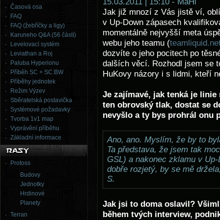
15.03.2011 | 15:10 - MaHi
Časová osa
Jak již mnozí z Vás jistě ví, o
FAQ
v Up-Down zápasech kvalifikova
FAQ (žebříčky a ligy)
momentálně nejvyšší meta úsp
Karuneho Q&A (56 částí)
webu jeho teamu (
teamliquid.ne
Levelovací systém
dozvíte o jeho pocitech po těs
Leviathan a Roj
dalších věcí. Rozhodl jsem se to
Paluba Hyperionu
Příběh SC + SC:BW
HuKovy názory i s lidmi, kteří n
Příběhy jednotek
Režim Výzev
Je zajímavé, jak tenká je lini
Sběratelská postavička
ten obrovský tlak, dostat se 
Systémové požadavky
nevyšlo a ty bys prohrál onu 
Tvorba 1v1 map
Vyprávění příběhu
Základní informace
Ano, ano. Myslím, že by to byl
Ta představa, že jsem tak moc
GSL) a nakonec zklamu v Up-D
Protoss
dobře rozjetý, by se mě držela
Budovy
S.
Jednotky
Hrdinové
Planety
Jak jsi to doma oslavil? Všiml
během tvých interview, podnik
Terran