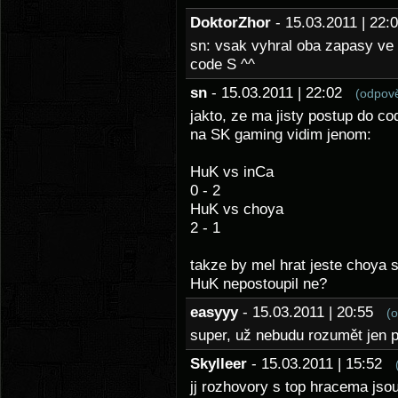
DoktorZhor
- 15.03.2011 | 22
sn: vsak vyhral oba zapasy ve
code S ^^
sn
- 15.03.2011 | 22:02
(odpov
jakto, ze ma jisty postup do c
na SK gaming vidim jenom:
HuK vs inCa
0 - 2
HuK vs choya
2 - 1
takze by mel hrat jeste choya s
HuK nepostoupil ne?
easyyy
- 15.03.2011 | 20:55
(
super, už nebudu rozumět jen p
Skylleer
- 15.03.2011 | 15:52
jj rozhovory s top hracema jsou