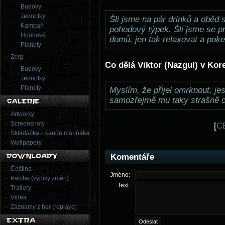
Budovy
Jednotky
Šli jsme na pár drinků a oběd
Kampaň
pohodový týpek. Šli jsme se p
Hrdinové
domů, jen tak relaxovat a poke
Planety
Zerg
Co dělá Viktor (Nazgul) v Kore
Budovy
Jednotky
Planety
Myslím, že přijel omrknout, je
samozřejmě mu taky strašně c
Artworky
Screenshoty
[
C
Skládačka - Kanón mariňáka
Wallpapery
Komentáře
Čeština
Jméno:
Patche (výpisy změn)
Text:
Trailery
Videa
Záznamy z her (replaye)