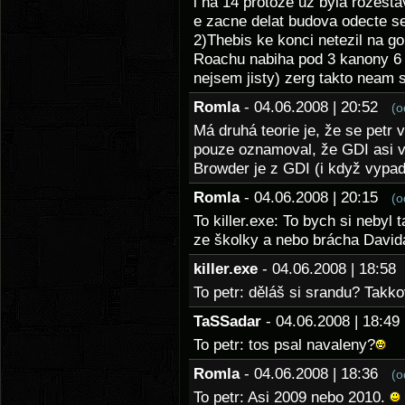
i na 14 protoze uz byla rozest
e zacne delat budova odecte se
2)Thebis ke konci netezil na go
Roachu nabiha pod 3 kanony 6 
nejsem jisty) zerg takto neam s
Romla
- 04.06.2008 | 20:52
(o
Má druhá teorie je, že se petr v
pouze oznamoval, že GDI asi vy
Browder je z GDI (i když vypa
Romla
- 04.06.2008 | 20:15
(o
To killer.exe: To bych si nebyl 
ze školky a nebo brácha Davida
killer.exe
- 04.06.2008 | 18:5
To petr: děláš si srandu? Takk
TaSSadar
- 04.06.2008 | 18:
To petr: tos psal navaleny?
Romla
- 04.06.2008 | 18:36
(o
To petr: Asi 2009 nebo 2010.