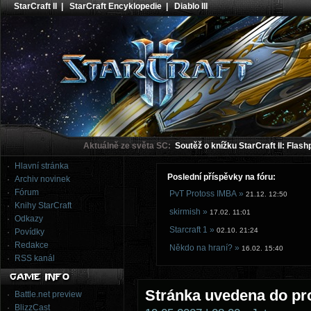
StarCraft II
|
StarCraft Encyklopedie
|
Diablo III
Aktuálně ze světa SC:
Soutěž o knížku StarCraft II: Flash
Hlavní stránka
Poslední příspěvky na fóru:
Archiv novinek
Fórum
PvT Protoss IMBA »
21.12. 12:50
Knihy StarCraft
skirmish »
17.02. 11:01
Odkazy
Starcraft 1 »
02.10. 21:24
Povídky
Redakce
Někdo na hraní? »
16.02. 15:40
RSS kanál
Stránka uvedena do pr
Battle.net preview
BlizzCast