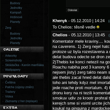
Budovy
Jednotky
Kampaň
Hrdinové
Khenyk
- 05.12.2010 | 14:24
(
Planety
To Chelios: těsně vedle
Zerg
Budovy
Chelios
- 05.12.2010 | 13:45
Jednotky
Komentator mele kraviny.... ko
Planety
na caverens. 1) Zerg nejel hat
protoze uz byla rozestavena a 
Artworky
delat budova odecte se dron ze
Screenshoty
2)Thebis ke konci netezil na go
Skládačka - Kanón mariňáka
Roachu nabiha pod 3 kanony 6 
Wallpapery
nejsem jisty) zerg takto neam s
ale thebis zacal hned delat da
toho ani tehdy kdyz mel imorta
Čeština
Patche (výpisy změn)
jede roache proti mortalum. 4) 
Trailery
dronu kery na ni tezili koment
Videa
smokuv udiv ze krootr prohral 
Záznamy z her (replaye)
kerejch sme si vsiml urcite jic
koukal na pinguina z mardocke