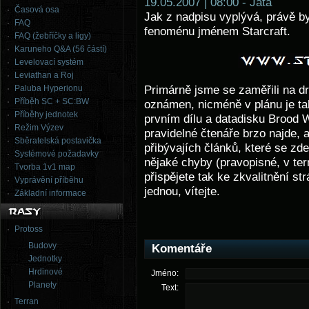
19.05.2007 | 08:00 - Jata
Časová osa
Jak z nadpisu vyplývá, právě by
FAQ
fenoménu jménem Starcraft.
FAQ (žebříčky a ligy)
Karuneho Q&A (56 částí)
Levelovací systém
Leviathan a Roj
Paluba Hyperionu
Primárně jsme se zaměřili na dr
Příběh SC + SC:BW
oznámen, nicméně v plánu je ta
Příběhy jednotek
prvním dílu a datadisku Brood W
Režim Výzev
pravidelné čtenáře brzo najde, a
Sběratelská postavička
přibývajích článků, které se zd
Systémové požadavky
nějaké chyby (pravopisné, v ter
Tvorba 1v1 map
přispějete tak ke zkvalitnění st
Vyprávění příběhu
jednou, vítejte.
Základní informace
Protoss
Budovy
Komentáře
Jednotky
Hrdinové
Jméno:
Planety
Text:
Terran