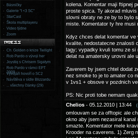
kolena. Komentar maji ftipnej 
Básničky
proste spica. Ty akorad mluvi
Galerie "I <3 SC"
StarCast
slovni obraty ne ze by to bylo 
Škola multiplayeru
miste. Komentator ty hre musi 
Video týdne
Zoom
Kdyz chces delat komentar ve 
kvalite, nedostatecne znalosti 
lagy; vypadky kvuli tomu ze si
Ch. Golden o knize Twilight
delat na amatersky urovni ale u
Rob Pardo o vývoji her
Joystiq s Chrisem Sigatym
Rob Pardo v rámci EPT
Zaverem by jsem chtel dodat z
2009
Vývojáři hovoří o SC2
nez smoke to je to amater co 
Návštěva v sídle Blizzardu
v 1vs1 + obsove v pozdnich ve
... všechny články (29)
PS: Nic proti tobe nemam quak
Chelios
- 05.12.2010 | 13:44
omlouvam se za offtopic ale ch
okno aby jsem nezasiral kanal n
smazte. Komentator mele kravin
Krooder na caverens. 1) Zerg n