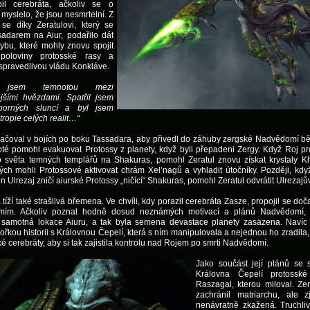
il cerebráta, ačkoliv se o
myslelo, že jsou nesmrtelní. Z
 se díky Zeratulovi, který se
ssadarem na Aiur, podařilo dát
ybu, které mohly znovu spojit
poloviny protosské rasy a
spravedlivou vládu Konkláve.
l jsem temnotou mezi
jšími hvězdami. Spatřil jsem
porných sluncí a byl jsem
ropie celých realit…“
račoval v bojích po boku Tassadara, aby přivedl do záhuby zergské Nadvědomí 
oté pomohl evakuovat Protossy z planety, když byli přepadeni Zergy. Když Roj p
o světa temných templářů na Shakuras, pomohl Zeratul znovu získat krystaly Kh
ých mohli Protossové aktivovat chrám Xel’nagů a vyhladit útočníky. Později, když
 Ulrezaj zničí aiurské Protossy „ničící“ Shakuras, pomohl Zeratul odvrátit Ulrezajů
 tíží také strašlivá břemena. Ve chvíli, kdy porazil cerebráta Zasze, propojil se do
ím. Ačkoliv poznal hodně dosud neznámých motivací a plánů Nadvědomí, 
samotná lokace Aiuru, a tak byla semena devastace planety zasazena. Navíc 
řkou historii s Královnou Čepelí, která s ním manipulovala a nejednou ho zradila, 
é cerebráty, aby si tak zajistila kontrolu nad Rojem po smrti Nadvědomí.
Jako součást její plánů se 
Královna Čepelí protosské
Raszagal, kterou miloval. Zer
zachránil matriarchu, ale zj
nenávratně zkažená. Truchliv