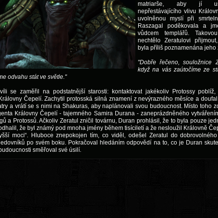
matriarše, aby jí uš
nepřestávajícího vlivu Králov
uvolněnou myslí při smrte
Raszagal poděkovala a jm
vůdcem templářů. Takovo
nechtělo Zeratulovi přijmou
byla příliš poznamenána jeho z
"Dobře řečeno, souložnice Z
když na vás zaútočíme ze st
e odvahu stát ve světle."
víli se zaměřil na podstatnější starosti: kontaktovat jakékoliv Protossy poblíž, k
Královny Čepelí. Zachytil protosská silná znamení z nevýrazného měsíce a doufal,
atry a vrátí se s nimi na Shakuras, aby naplánovali svou budoucnost. Místo toho z
enta Královny Čepelí - tajemného Samira Durana - zaneprázdněného vytvářením
gů a Protossů. Ačkoliv Zeratul zničil továrnu, Duran prohlásil, že to byla pouze j
dhalil, že byl známý pod mnoha jmény během tisíciletí a že nesloužil Královně Čepe
ší moci“. Hluboce znepokojen tím, co viděl, odešel Zeratul do dobrovolného 
ledovníků po svém boku. Pokračoval hledáním odpovědí na to, co je Duran skut
budoucnosti směřoval své úsilí.