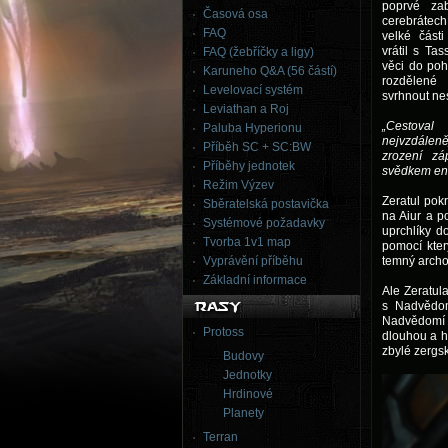
poprvé zab
Časová osa
cerebrátech 
FAQ
velké části
vrátil s Ta
FAQ (žebříčky a ligy)
věci do poh
Karuneho Q&A (56 částí)
rozdělené 
Levelovací systém
svrhnout ne
Leviathan a Roj
„Cestova
Paluba Hyperionu
nejvzdáleně
Příběh SC + SC:BW
zrození zá
Příběhy jednotek
svědkem ent
Režim Výzev
Zeratul pok
Sběratelská postavička
na Aiur a p
Systémové požadavky
uprchlíky d
Tvorba 1v1 map
pomocí kter
Vyprávění příběhu
temný archon
Základní informace
Ale Zeratula
s Nadvědom
Nadvědomí 
Protoss
dlouhou a ho
zbylé zergsk
Budovy
Jednotky
Hrdinové
Planety
Terran