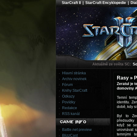
StarCraft II
|
StarCraft Encyklopedie
|
Diab
Aktuálně ze světa SC:
Sou
Hlavní stránka
Rasy » P
Archiv novinek
Zeratul je 
Fórum
domoviny Aiu
Knihy StarCraft
Odkazy
Temní templ
Povídky
identitu. Z
době, kdy s
Redakce
RSS kanál
Byl to Zer
předsudky 
když se se
Battle.net preview
urovnávat s
temnými te
BlizzCast