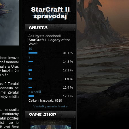
Jak byste ohodnotili
StarCraft II: Legacy of the
Void?
10
31.1 %
9
během invaze
14.8 %
ronásledoval
8
alis a Uraj,
12.1 %
 hrozilo, že
7
v plán.
11.9 %
6
časně Zeratul
12.4 %
odhalila se
5 a horší
měl Zeratul
17.7 %
když zničila
Celkem hlasovalo: 6610
Výsledky minulých anket
se zmocnila
 matriarchy
atul později
istil, že je
ě vzal život