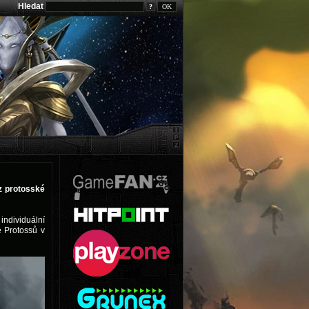
Hledat
?
 z protosské
individuální
e Protossů v