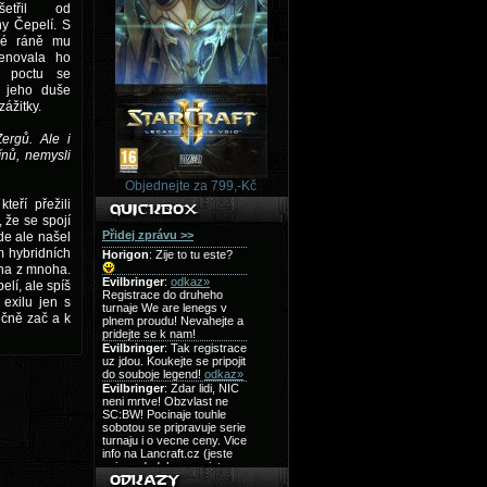
etřil od
ny Čepelí. S
lné ráně mu
enovala ho
u poctu se
t, jeho duše
ážitky.
ergů. Ale i
ínů, nemysli
Objednejte za 799,-Kč
teří přežili
 že se spojí
de ale našel
 hybridních
edna z mnoha.
lí, ale spíš
exilu jen s
ečně zač a k