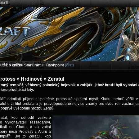
lo III
těž o knížku StarCraft II: Flashpoint
(číst)
rotoss » Hrdinové » Zeratul
temný templář, věhlasný psionický bojovník a zabiják, jehož bratři byli vyhnáni
ru před tisíci lety.
áři odmítali přijmout společné protosské spojení myslí, Khalu, neboť věřili v 
eratul drží titul preláta a je pravděpodobně nejvíce známý pro svou roli zachránc
i poprvé uvědomili hrozbu Zergů.
atul, kdo odhodil veškeré
o Vykonavateli Tassadarovi,
tkali na Charu, a tak začal
pory mezi Protossy z Aiuru a
mpláři. Byl to Zeratul, kdo