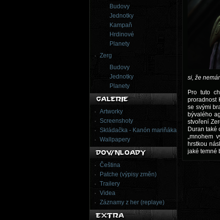
Budovy
Jednotky
Kampaň
Hrdinové
Planety
Zerg
Budovy
Jednotky
si, že nemám
Planety
Pro tuto ch
proradnost 
se svými br
Artworky
bývalého ag
Screenshoty
stvoření Zer
Duran také o
Skládačka - Kanón mariňáka
„mnohem vyš
Wallpapery
hrstkou nás
jaké temné 
Čeština
Patche (výpisy změn)
Trailery
Videa
Záznamy z her (replaye)