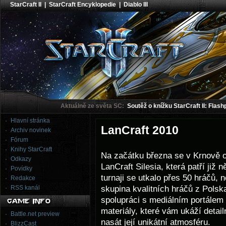
StarCraft II
|
StarCraft Encyklopedie
|
Diablo III
Aktuálně ze světa SC:
Soutěž o knížku StarCraft II: Flash
Hlavní stránka
LanCraft 2010
Archiv novinek
Fórum
Knihy StarCraft
Na začátku března se v Krnově 
Odkazy
LanCraft Silesia, která patří již 
Povídky
turnaji se utkalo přes 50 hráčů,
Redakce
skupina kvalitních hráčů z Pols
RSS kanál
spolupráci s mediálním portálem
materiály, které vám ukáží deta
Battle.net preview
nasát její unikátní atmosféru.
BlizzCast