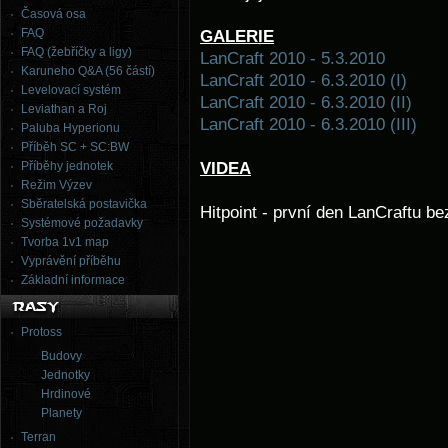
Časová osa
FAQ
GALERIE
FAQ (žebříčky a ligy)
LanCraft 2010 - 5.3.2010
Karuneho Q&A (56 částí)
LanCraft 2010 - 6.3.2010 (I)
Levelovací systém
LanCraft 2010 - 6.3.2010 (II)
Leviathan a Roj
LanCraft 2010 - 6.3.2010 (III)
Paluba Hyperionu
Příběh SC + SC:BW
VIDEA
Příběhy jednotek
Režim Výzev
Sběratelská postavička
Hitpoint - první den LanCraftu b
Systémové požadavky
Tvorba 1v1 map
Vyprávění příběhu
Základní informace
Protoss
Budovy
Jednotky
Hrdinové
Planety
Terran