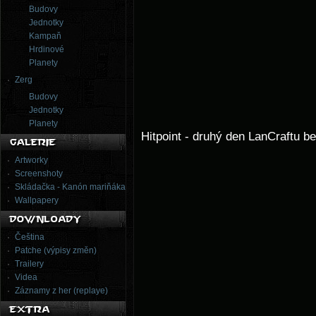
Budovy
Jednotky
Kampaň
Hrdinové
Planety
Zerg
Budovy
Jednotky
Planety
Hitpoint - druhý den LanCraftu b
Artworky
Screenshoty
Skládačka - Kanón mariňáka
Wallpapery
Čeština
Patche (výpisy změn)
Trailery
Videa
Záznamy z her (replaye)