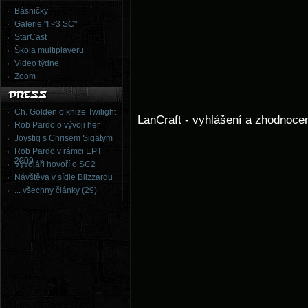
Básničky
Galerie "I <3 SC"
StarCast
Škola multiplayeru
Video týdne
Zoom
Ch. Golden o knize Twilight
LanCraft - vyhlášení a zhodnoce
Rob Pardo o vývoji her
Joystiq s Chrisem Sigatym
Rob Pardo v rámci EPT
2009
Vývojáři hovoří o SC2
Návštěva v sídle Blizzardu
... všechny články (29)