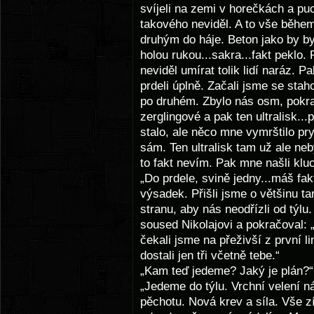
svíjeli na zemi v horečkách a puc
takového neviděl. A to vše běhe
druhým do háje. Beton jako by by
holou rukou...sakra...fakt peklo. 
neviděl umírat tolik lidí naráz. Pa
prdeli úplně. Začali jsme se stah
po druhém. Zbylo nás osm, pokrač
zerglingové a pak ten ultralisk..
stalo, ale něco mne vymrštilo pr
sám. Ten ultralisk tam už ale neb
to fakt nevím. Pak mne našli kluc
„Do prdele, svině jedny...máš fak
výsadek. Přišli jsme o většinu t
stranu, aby nás neodřízli od týlu. 
soused Nikolajovi a pokračoval: „
čekali jsme na přeživší z první 
dostali jen tři včetně tebe.“
„Kam teď jedeme? Jaký je plán?“ 
„Jedeme do týlu. Vrchní velení n
pěchotu. Nová krev a síla. Vše 