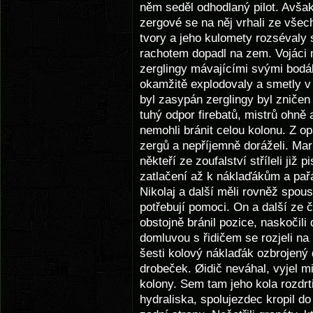
něm seděl odhodlaný pilot. Avšak
zergové se na něj vrhali ze všec
tvory a jeho kulomety rozsévaly 
rachotem dopadl na zem. Vojáci m
zerglingy mávajícími svými bodáky
okamžitě explodovaly a smetly v 
byl zasypán zerglingy byl zničen a 
tuhý odpor firebatů, mistrů ohně a
nemohli bránit celou kolonu. Z o
zergů a nepříjemně doráželi. Mar
někteří ze zoufalství stříleli již 
zatlačení až k náklaďákům a pařát
Nikolaj a další měli rovněž spous
potřebují pomoci. On a další ze čt
obstojně bránil pozice, naskočili
domluvou s řidičem se rozjeli n
šesti kolový náklaďák ozbrojen
drobeček. Øidič neváhal, vyjel m
kolony. Sem tam jeho kola rozdrtil
hydraliska, spolujezdec kropil do 