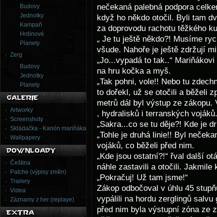
nečekaná palebná podpora celkem
Budovy
Jednotky
když ho někdo otočil. Byli tam dv
Kampaň
za doprovodu rachotu těžkého kul
Hrdinové
„ Je tu ještě někdo?! Musíme rych
Planety
všude. Nahoře je ještě zdržují mi
Zerg
„Jo...vypadá to tak..“ Mariňákovi
Budovy
na hru kočka a myš.
Jednotky
„Tak pohni, vole!! Nebo tu zdechn
Planety
to dořekl, už se otočili a běželi 
metrů dál byl výstup ze zákopu.
Artworky
, hydralisků i terranských vojáků
Screenshoty
„Sakra...co se tu děje?! Kde je dr
Skládačka - Kanón mariňáka
„Tohle je druhá linie!! Byl neček
Wallpapery
vojáků, co běželi před nim.
„Kde jsou ostatní?!“ řval další o
Čeština
náhle zastavili a otočili. Jakmile
Patche (výpisy změn)
„Pokračuj! Už tam jsme!“
Trailery
Zákop odbočoval v úhlu 45 stupňů 
Videa
vypálili na hordu zerglingů salvu
Záznamy z her (replaye)
před nim byla výstupní zóna ze z