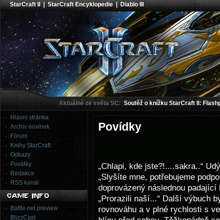
StarCraft II
|
StarCraft Encyklopedie
|
Diablo III
Aktuálně ze světa SC:
Soutěž o knížku StarCraft II: Flash
Hlavní stránka
Povídky
Archiv novinek
Fórum
Knihy StarCraft
Odkazy
Povídky
„Chlapi, kde jste?!....sakra..“ U
Redakce
„Slyšíte mne, potřebujeme podpo
RSS kanál
doprovázený následnou padající 
„Prorazili naší...“ Další výbuch by
rovnováhu a v plné rychlosti s v
Battle.net preview
BlizzCast