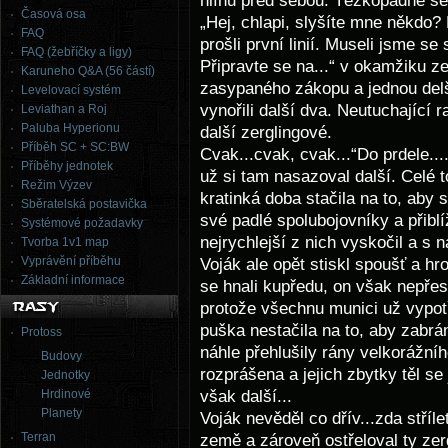
hlínu před sebou. Těžkopádně se
Časová osa
„Hej, chlapi, slyšíte mne někdo? 
FAQ
prošli první linií. Museli jsme s
FAQ (žebříčky a ligy)
Připravte se na...“ v okamžiku z
Karuneho Q&A (56 částí)
zasypaného zákopu a jednou delš
Levelovací systém
vynořili další dva. Neutuchající 
Leviathan a Roj
Paluba Hyperionu
další zerglingové.
Příběh SC + SC:BW
Cvak...cvak, cvak...“Do prdele..
Příběhy jednotek
už si tam nasazoval další. Celé to
Režim Výzev
kratinká doba stačila na to, aby 
Sběratelská postavička
své padlé spolubojovníky a přiblí
Systémové požadavky
nejrychlejší z nich vyskočil a s
Tvorba 1v1 map
Vyprávění příběhu
Voják ale opět stiskl spoušť a hr
Základní informace
se hnali kupředu, on však nepřes
protože všechnu munici už vypotř
puška nestačila na to, aby zabrán
Protoss
náhle přehlušily rány velkorážní
Budovy
rozprášena a jejich zbytky těl se 
Jednotky
však další...
Hrdinové
Planety
Voják nevěděl co dřív...zda stříle
Terran
země a zároveň ostřeloval ty zergli