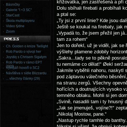
křižovatka, jen zastřešená a při
Básničky
Dolu sbíhali firebati a probíhali 
Galerie "I <3 SC"
a ptal se:
StarCast
„Ty jsi z první linie? Kde jsou dal
Škola multiplayeru
Ještě se koukal na firebaty, jak 
Video týdne
Zoom
„Vypadá to, že jsem přežil jen já.
tam za rohem“
Jen to dořekl, už je viděl, jak se
Ch. Golden o knize Twilight
výšlehy plamene zdobily horizont, 
Rob Pardo o vývoji her
Joystiq s Chrisem Sigatym
„Sakra...tady se to pěkně posral
Rob Pardo v rámci EPT
tu nemáme co dělat!“ Øekl seržan
2009
Vývojáři hovoří o SC2
Jakmile vyběhli nahoru, naskytl s
Návštěva v sídle Blizzardu
pod záplavou válečného běsnění,
... všechny články (29)
na stranu zergů. Všechny opevně
hořících a doutnajících vysoko v
temného oblaku. Mohli si jen dom
„Svině, nasadili tam i ty hnusný d
„Jak se jmenuješ, vojíne?!“ zepta
„Nikolaj Mostow, pane.“
„Nastup rychle tamhle do banthy.
Nikolaj si všiml, že ohnivý kobere