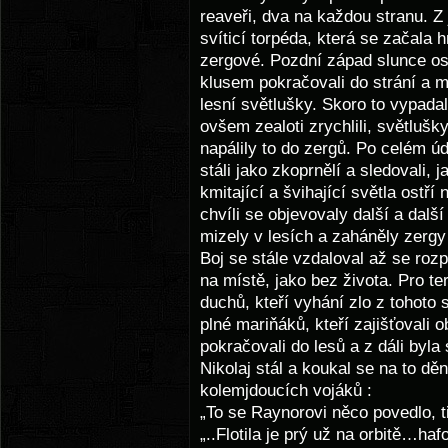
reaveři, dva na každou stranu. Z 
svíticí torpéda, která se začala h
zergové. Pozdní západ slunce osv
klusem pokračovali do strání a m
lesní světlušky. Skoro to vypadal
ovšem zealoti zrychlili, světlušk
napálily to do zergů. Po celém ú
stáli jako zkoprnělí a sledovali, 
kmitající a švihající světla ostří
chvíli se objevovaly další a dalš
mizely v lesích a zaháněly zergy 
Boj se stále vzdaloval až se rozpr
na místě, jako bez života. Pro te
duchů, kteří vyhání zlo z tohoto 
plné mariňáků, kteří zajišťovali o
pokračovali do lesů a z dáli byla 
Nikolaj stál a koukal se na to děn
kolemjdoucích vojáků :
„To se Raynorovi něco povedlo, t
„..Flotila je prý už na orbitě…ha