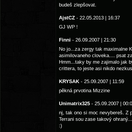
budeš zlepšovat.
AjstCZ
- 22.05.2013 | 16:37
GJ WP !
Finni
- 26.09.2007 | 21:30
No jo...za zergy tak maximalne 
asimilovaneho cloveka.... psat z
Hmm...taky by me zajimalo jak b
crittera, to jeste asi nikdo nezkus
KRYSAK
- 25.09.2007 | 11:59
pěkná prvotina Mizzine
Unimatrix325
- 25.09.2007 | 00:
nj, tak ono si moc nevybereš. Z
Terrani sou zase takový ohraný..
:)