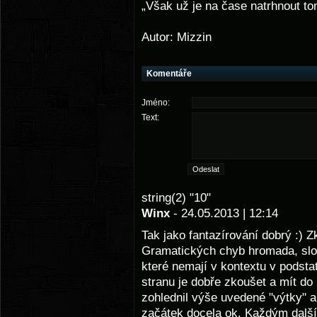
„Však už je na čase natrhnout t
Autor: Mizzin
Komentáře
Jméno:
Text:
string(2) "10"
Winx
- 24.05.2013 | 12:14
Tak jako fantazírování dobrý :) Z
Gramatických chyb hromada, sloh,
které nemají v kontextu v podsta
stranu je dobře zkoušet a mít d
zohlednil výše uvedené "výtky" a 
začátek docela ok. Každým další