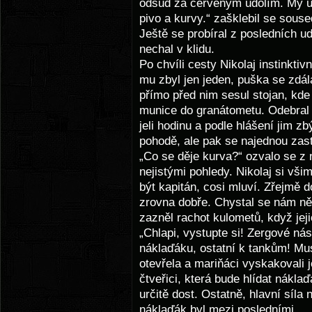
odsud za červeným údolím. My 
pivo a kurvy.“ zašklebil se souse
Ještě se probíral z posledních ud
nechal v klidu.
Po chvíli cesty Nikolaj instinkti
mu zbyl jen jeden, puška se zdála
přímo před nim sesul stojan, kd
munice do granátometu. Odebral 
jeli hodinu a podle hlášení jim z
pohodě, ale pak se najednou zasta
„Co se děje kurva?“ ozvalo se z 
nejistými pohledy. Nikolaj si vši
být kapitán, cosi mluví. Zřejmě d
zrovna dobře. Chystal se nám ně
zazněl rachot kulometů, když jeji
„Chlapi, vystupte si! Zergové nás
náklaďáku, ostatní k tankům! Mu
otevřela a mariňáci vyskakovali j
čtveřici, která bude hlídat nákla
určitě dost. Ostatně, hlavní síla 
náklaďák byl mezi posledními.