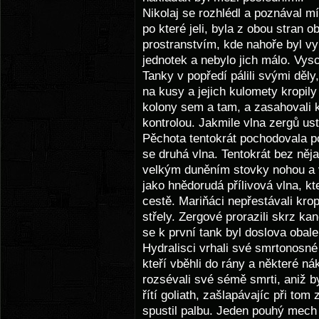
Nikolaj se rozhlédl a poznával mí
po které jeli, byla z obou stran
prostranstvím, kde nahoře byl vy
jednotek a nebylo jich málo. Vys
Tanky v popředí pálili svými děl
na kusy a jejich kulomety kropily
kolony sem a tam, a zasahovali k
kontrolou. Jakmile vlna zergů us
Pěchota tentokrát pochodovala pod
se druhá vlna. Tentokrát bez něj
velkým duněním stovky nohou a ví
jako hnědorudá přílivová vlna, kt
cestě. Mariňáci nepřestávali kro
střely. Zergové prorazili skrz ka
se k první tank byl doslova obalen
Hydralisci vrhali své smrtonosné t
kteří vběhli do rány a některé ná
rozsévali své sémě smrti, aniž b
řítí goliath, zašlapávajíc při to
spustil palbu. Jeden pouhý mech