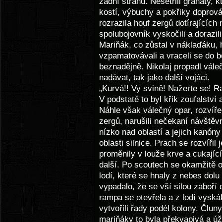
zadní stranu. Nešetřili granáty, k
kostí, výbuchy a pokřiky doprov
rozrazila houf zergů dotírajících
spolubojovník vyskočili a dorazil
Mariňák, co zůstal v náklaďáku, 
vzpamatovávali a vraceli se do b
beznadějně. Nikolaj propadl vál
nadávat, tak jako další vojáci.
„Kurvá!! Vy svině! Nažerte se! Ra
V podstatě to byl křik zoufalství
Náhle však válečný opar, rozvíře
zergů, narušili nečekaní návštěv
nízko nad oblastí a jejich kanóny
oblasti silnice. Prach se rozvířil
proměnily v louže krve a cukajícíc
další. Po scoutech se okamžitě 
lodí, které se hnaly z nebes dol
vypadalo, že se vší silou zaboří
rampa se otevřela a z lodí vyskáka
vytvořili řady podél kolony. Člun
mariňáky to byla překvapivá a ú