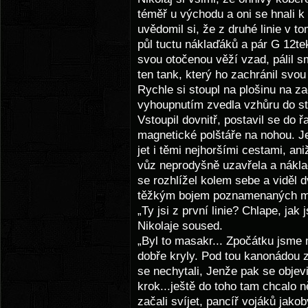
téměř u východu a oni se hnali 
uvědomil si, že z druhé linie v 
půl tuctu náklaďáků a pár G 12tek
svou otočenou věží vzad, pálil s
ten tank, který ho zachránil svo
Rychle si stoupl na plošinu na za
vyhoupnutím zvedla vzhůru do ste
Vstoupil dovnitř, postavil se do 
magnetické polštáře na nohou. J
jet i těmi nejhoršími cestami, an
vůz neprodyšně uzavřela a nákla
se rozhlížel kolem sebe a viděl 
těžkým bojem poznamenaných m
„Ty jsi z první linie? Chlape, jak j
Nikolaje soused.
„Byl to masakr... Zpočátku jsme 
dobře kryly. Pod tou kanonádou z
se nechytali, Jenže pak se objevil
krok...ještě do toho tam chcalo n
začali svíjet, pancíř vojáků jako