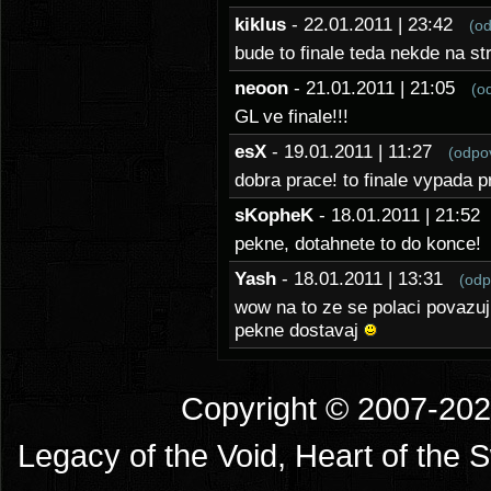
kiklus
- 22.01.2011 | 23:42
(o
bude to finale teda nekde na s
neoon
- 21.01.2011 | 21:05
(o
GL ve finale!!!
esX
- 19.01.2011 | 11:27
(odpo
dobra prace! to finale vypada p
sKopheK
- 18.01.2011 | 21:5
pekne, dotahnete to do konce!
Yash
- 18.01.2011 | 13:31
(odp
wow na to ze se polaci povazu
pekne dostavaj
Copyright © 2007-2026
Legacy of the Void, Heart of the 