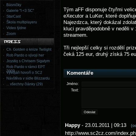
Básničky
Tým aFF disponuje čtyřmi velice
Galerie "I <3 SC"
eXecutor a LuKer, které doplňuj
StarCast
Najezdzca, který dokázal zdolat
Škola multiplayeru
Video týdne
kluci pravděpodobně v neděli v 1
Zoom
streamem.
Tři nejlepší celky si rozdělí p
Ch. Golden o knize Twilight
čeká 125 eur, druhý získá 75 eu
Rob Pardo o vývoji her
Joystiq s Chrisem Sigatym
Rob Pardo v rámci EPT
2009
Komentáře
Vývojáři hovoří o SC2
Návštěva v sídle Blizzardu
Jméno:
... všechny články (29)
Text:
Happy
- 23.01.2011 | 09:13
(o
http://www.sc2cz.com/index.ph