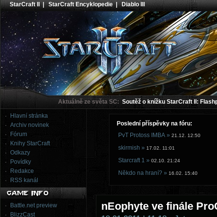
StarCraft II
|
StarCraft Encyklopedie
|
Diablo III
Aktuálně ze světa SC:
Soutěž o knížku StarCraft II: Flash
Hlavní stránka
Poslední příspěvky na fóru:
Archiv novinek
Fórum
PvT Protoss IMBA »
21.12. 12:50
Knihy StarCraft
skirmish »
17.02. 11:01
Odkazy
Starcraft 1 »
02.10. 21:24
Povídky
Redakce
Někdo na hraní? »
16.02. 15:40
RSS kanál
nEophyte ve finále Pr
Battle.net preview
BlizzCast