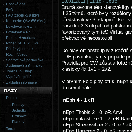
18.01.2011 | 11:18 - Jetro
Časová osa
Druhá sezona této klanové ligy 
FAQ
jí 25 týmů, které byly rozdělen
FAQ (žebříčky a ligy)
představili ve 3. skupině, kde s
Karuneho Q&A (56 částí)
porážku 2:3 utrpěli od polského
Levelovací systém
favorizovaný tým ieS Virtual g
Leviathan a Roj
překvapivě nepostoupil.
Paluba Hyperionu
Příběh SC + SC:BW
Příběhy jednotek
Do play-off postoupily z každé 
Režim Výzev
FDE pavouku, tým v případě pro
Sběratelská postavička
Pravidla pro CW zůstala totožná
Systémové požadavky
klasicky 4x 1v1 + 2v2.
Tvorba 1v1 map
Vyprávění příběhu
V prvním kole play-off si nEph l
Základní informace
do semifinále.
Protoss
nEph 4 - 1 eR
Budovy
Jednotky
nEph.Thebis 2 - 0 eR.Anvil
Hrdinové
nEph.nukestrike 1 - 2 eR.Band
Planety
nEph.Streetwalker 2 - 0 eR.eX
Terran
nEph.Horroren 2 - 0 eR.tesser