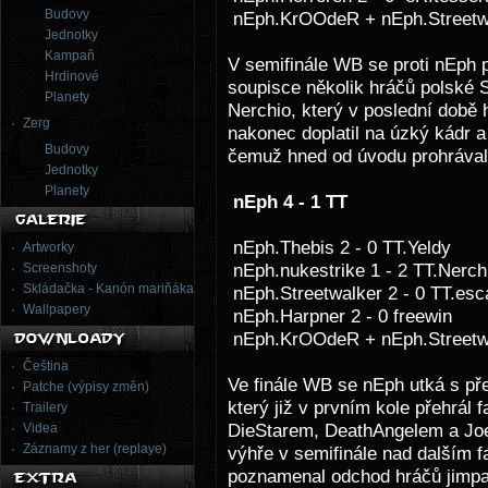
Budovy
nEph.KrOOdeR + nEph.Streetwal
Jednotky
Kampaň
V semifinále WB se proti nEph po
Hrdinové
soupisce několik hráčů polské 
Planety
Nerchio, který v poslední době 
Zerg
nakonec doplatil na úzký kádr a
Budovy
čemuž hned od úvodu prohrával
Jednotky
Planety
nEph 4 - 1 TT
nEph.Thebis 2 - 0 TT.Yeldy
Artworky
Screenshoty
nEph.nukestrike 1 - 2 TT.Nerch
Skládačka - Kanón mariňáka
nEph.Streetwalker 2 - 0 TT.esc
Wallpapery
nEph.Harpner 2 - 0 freewin
nEph.KrOOdeR + nEph.Streetwal
Čeština
Ve finále WB se nEph utká s p
Patche (výpisy změn)
který již v prvním kole přehrá
Trailery
Videa
DieStarem, DeathAngelem a Joe
Záznamy z her (replaye)
výhře v semifinále nad dalším 
poznamenal odchod hráčů jimp