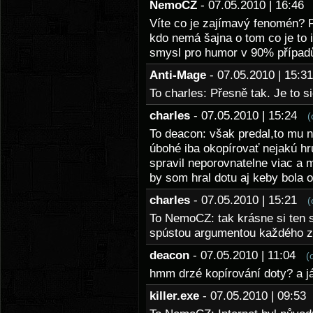
NemoCZ
- 07.05.2010 | 16:4
Víte co je zajímavý fenomén? 
kdo nemá šajna o tom co je to 
smysl pro humor v 90% případů 
Anti-Mage
- 07.05.2010 | 15:
To charles: Přesně tak. Je to s
charles
- 07.05.2010 | 15:24
(
To deacon: však predal,to mu n
úbohé iba okopírovať nejakú hru
spravil neporovnatelne viac a m
by som hral dotu aj keby bola o
charles
- 07.05.2010 | 15:21
(
To NemoCZ: tak krásne si ten s
spústou argumentou každého zau
deacon
- 07.05.2010 | 11:04
(
hmm drzé kopírování doty? a já
killer.exe
- 07.05.2010 | 09:5