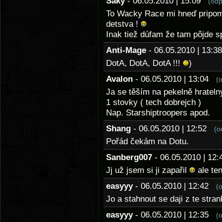
Saky
- 06.05.2010 | 15:09
(odp
To Wacky Race mi hneď pripom
detstva !
Inak tiež dúfam že tam pôjde s
Anti-Mage
- 06.05.2010 | 13:
DotA, DotA, DotA !!!
)
Avalon
- 06.05.2010 | 13:04
(
Ja se těším na pekelně hrateln
1 stovky ( tech dobrejch )
Nap. Starshiptroopers apod.
Shang
- 06.05.2010 | 12:52
(o
Pořád čekám na Dotu.
Sanberg007
- 06.05.2010 | 1
Jj už jsem si ji zapařil
ale ten
easyyy
- 06.05.2010 | 12:42
(
Jo a stahnout se daji z te stran
easyyy
- 06.05.2010 | 12:35
(