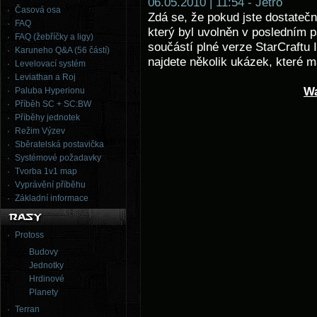
06.05.2010 | 11:54 - Jetro
Časová osa
Zdá se, že pokud jste dostatečn
FAQ
který byl uvolněn v posledním 
FAQ (žebříčky a ligy)
součástí plné verze StarCraftu I
Karuneho Q&A (56 částí)
najdete několik ukázek, které m
Levelovací systém
Leviathan a Roj
Wa
Paluba Hyperionu
Příběh SC + SC:BW
Příběhy jednotek
Režim Výzev
Sběratelská postavička
Systémové požadavky
Tvorba 1v1 map
Vyprávění příběhu
Základní informace
Protoss
Budovy
Jednotky
Hrdinové
Planety
Terran