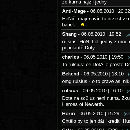
ze kurna hajzli jedny
Anti-Mage
- 06.05.2010 | 20:
HoNiči mají navíc tu drzost zko
babek...
Shang
- 06.05.2010 | 19:52
(o
rulsius: HoN, LoL jedny z mnoh
popularitě Doty.
charles
- 06.05.2010 | 19:50
(
To rulsius: ee DotA je proste
Bekend
- 06.05.2010 | 18:10
(
omg rulsius - o to prave asi ni
rulsius
- 06.05.2010 | 16:10
(
Dota na sc2 uz neni nutna. Zk
Heroes of Newerth.
Horin
- 06.05.2010 | 15:29
(od
Chtělo by to jen dát "kredit" H