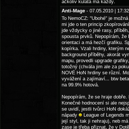
ačkoliv kulatá má každý.
Anti-Mage
- 07.05.2010 | 17:
To NemoCZ: "Ubohé" je možná šp
mi jde o ten princip zkopírová
jde vždycky o jiné rasy, příběh
spousta prvků. Nepopírám, že H
orientaci a má hezčí grafiku. Sp
kopírka. Vzali hrdiny, kterým n
background příběhy, akorát vymě
mapu, provedli upgrade grafiky,
totožný (chvála jim ale za po
NOVÉ HoN hrdiny se různí. Mo
vyvážení a zajímaví... btw beta
na 99.9% hotová.
Nepopírám, že se hraje dobře.
Konečné hodnocení si ale nejs
se uvidí, jestli tvůrci HoN dok
nápady
League of Legends mi
její styl, tak ji nehraju), neb má
zase je třeba přiznat, že v Dot