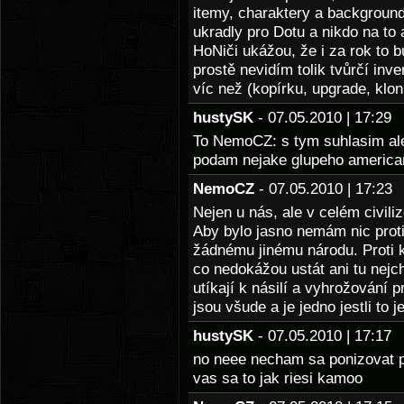
itemy, charaktery a background
ukradly pro Dotu a nikdo na t
HoNiči ukážou, že i za rok to 
prostě nevidím tolik tvůrčí inv
víc než (kopírku, upgrade, klon
hustySK
- 07.05.2010 | 17:2
To NemoCZ: s tym suhlasim al
podam nejake glupeho america
NemoCZ
- 07.05.2010 | 17:2
Nejen u nás, ale v celém civil
Aby bylo jasno nemám nic prot
žádnému jinému národu. Proti 
co nedokážou ustát ani tu nejch
utíkají k násilí a vyhrožování p
jsou všude a je jedno jestli to
hustySK
- 07.05.2010 | 17:1
no neee necham sa ponizovat 
vas sa to jak riesi kamoo