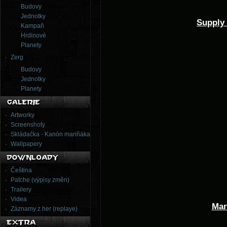
Budovy
Jednotky
Supply 
Kampaň
Hrdinové
Planety
Zerg
Budovy
Jednotky
Planety
Artworky
Screenshoty
Skládačka - Kanón mariňáka
Wallpapery
Čeština
Patche (výpisy změn)
Trailery
Videa
Mar
Záznamy z her (replaye)