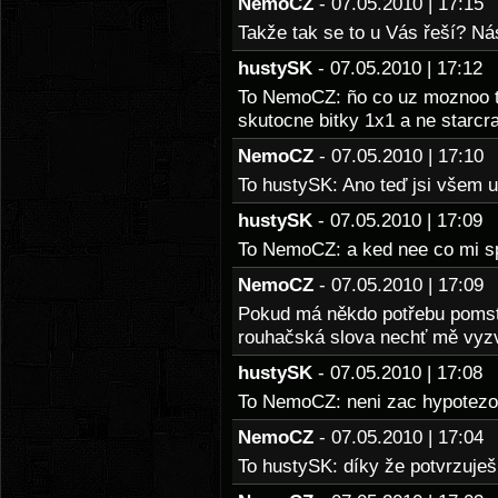
NemoCZ
- 07.05.2010 | 17:1
Takže tak se to u Vás řeší? Ná
hustySK
- 07.05.2010 | 17:1
To NemoCZ: ño co uz moznoo t
skutocne bitky 1x1 a ne starcra
NemoCZ
- 07.05.2010 | 17:1
To hustySK: Ano teď jsi všem u
hustySK
- 07.05.2010 | 17:0
To NemoCZ: a ked nee co mi spraviss
NemoCZ
- 07.05.2010 | 17:0
Pokud má někdo potřebu pomstí
rouhačská slova nechť mě vyzv
hustySK
- 07.05.2010 | 17:0
To NemoCZ: neni zac hypotezo
NemoCZ
- 07.05.2010 | 17:0
To hustySK: díky že potvrzuje