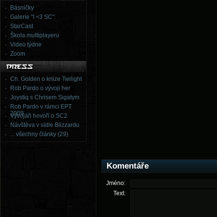
Básničky
Galerie "I <3 SC"
StarCast
Škola multiplayeru
Video týdne
Zoom
Ch. Golden o knize Twilight
Rob Pardo o vývoji her
Joystiq s Chrisem Sigatym
Rob Pardo v rámci EPT
2009
Vývojáři hovoří o SC2
Návštěva v sídle Blizzardu
... všechny články (29)
Komentáře
Jméno:
Text: