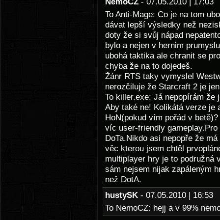
NemoCZ
- 07.05.2010 | 17:0
To Anti-Mage: Co je na tom ub
dávat lepší výsledky než nezis
doty že si svůj nápad nepatento
bylo a nejen v hernim prumyslu
ubohá taktika ale chranit se prot
chyba že na to dojedeš.
Žánr RTS taky vymyslel Westwo
nerozčiluje že Starcraft 2 je j
To killer.exe: Já nepopírám ž
Aby také ne! Kolikátá verze je 
HoN(pokud vím pořád v betě)?
víc user-friendly gameplay.Pr
DoTa.Nikdo asi nepopře že má 
věc kterou jsem chtěl prvoplán
multiplayer hry je to podružná v
sám nejsem nijak zapáleným h
než DotA.
hustySK
- 07.05.2010 | 16:5
To NemoCZ: hejj a v 99% nem