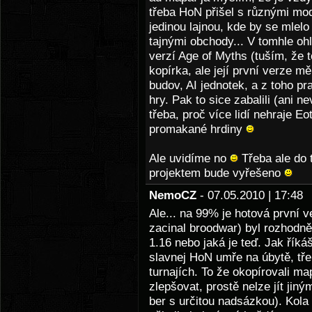
třeba HoN přišel s různými mo
jedinou lajnou, kde by se mlel
tajnými obchody... V tomhle ohl
verzí Age of Myths (tuším, že t
kopírka, ale její první verze m
budov, AI jednotek, a z toho pr
hry. Pak to sice zabalili (ani 
třeba, proč více lidí nehraje E
promakané hrdiny
Ale uvidíme no
Třeba ale do 
projektem bude vyřešeno
NemoCZ
- 07.05.2010 | 17:4
Ale... na 99% je hotová první v
zacinal broodwar) byl rozhodně
1.16 nebo jaká je teď. Jak říká
slavnej HoN umře na úbytě, tř
turnajích. To že okopírovali ma
zlepšovat, prostě nelze jít jin
ber s určitou nadsázkou). Kola