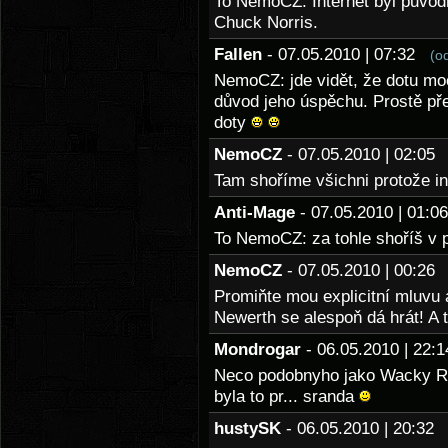
To NemoCZ: Internet byl původně
Chuck Norris.
Fallen
- 07.05.2010 | 07:32
(o
NemoCZ: jde vidět, že dotu moc
důvod jeho úspěchu. Prostě pře
doty
NemoCZ
- 07.05.2010 | 02:0
Tam shoříme všichni protože int
Anti-Mage
- 07.05.2010 | 01:
To NemoCZ: za tohle shoříš v 
NemoCZ
- 07.05.2010 | 00:2
Promiňte mou explicitní mluvu 
Newerth se alespoň dá hrát! A 
Mondrogar
- 06.05.2010 | 22
Neco podobnyho jako Wacky Ra
byla to pr... sranda
hustySK
- 06.05.2010 | 20:3