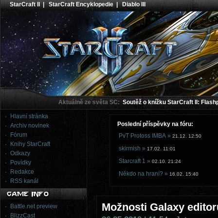
StarCraft II
|
StarCraft Encyklopedie
|
Diablo III
Aktuálně ze světa SC:
Soutěž o knížku StarCraft II: Flash
Hlavní stránka
Poslední příspěvky na fóru:
Archiv novinek
Fórum
PvT Protoss IMBA »
21.12. 12:50
Knihy StarCraft
skirmish »
17.02. 11:01
Odkazy
Starcraft 1 »
02.10. 21:24
Povídky
Redakce
Někdo na hraní? »
16.02. 15:40
RSS kanál
Možnosti Galaxy editor
Battle.net preview
BlizzCast