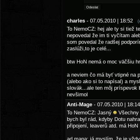
charles
- 07.05.2010 | 18:52
(
To NemoCZ: hej ale ty si tiež t
nepovedal že im ti vyčítam aleb
som povedal že radšej podporím
zaslúži,to je celé...
btw HoN nemá o moc väčšiu h
a neviem čo má byť vtipné na p
(alebo ako si to napísal) a my
slovák...ale ten môj príspevok 
nevšimol
Anti-Mage
- 07.05.2010 | 18:
To NemoCZ: Jasný
Všechny h
bych byl rád, kdyby Dotu nahra
připojení, leaverů atd. má HoN
ad mapa: já myslím, že je vžd