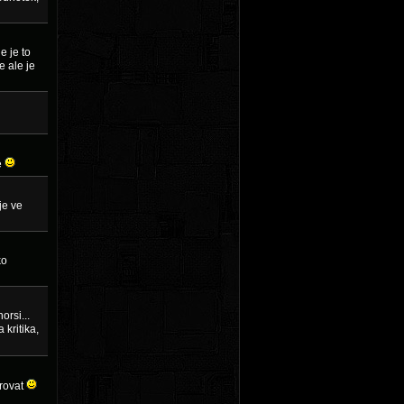
e je to
e ale je
é
je ve
ko
orsi...
 kritika,
irovat