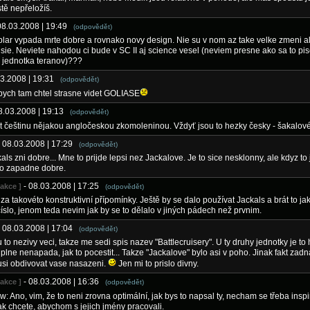
stě nepřeložíš.
08.03.2008 | 19:49
(odpovědět)
lar vypada mrte dobre a rovnako novy design. Nie su v nom az take velke zmeni al
jsie. Neviete nahodou ci bude v SC II aj science vesel (neviem presne ako sa to pis
a jednotka teranov)???
03.2008 | 19:31
(odpovědět)
 bych tam chtel strasne videt GOLIASE
08.03.2008 | 19:13
(odpovědět)
t češtinu nějakou angločeskou zkomoleninou. Vždyť jsou to hezky česky - šakalov
- 08.03.2008 | 17:29
(odpovědět)
als zni dobre... Mne to prijde lepsi nez Jackalove. Je to sice nesklonny, ale kdyz to 
 to zapadne dobre.
- 08.03.2008 | 17:25
dakce ]
(odpovědět)
za takovéto konstruktivní přípomínky. Ještě by se dalo používat Jackals a brát to ja
slo, jenom teda nevim jak by se to dělalo v jiných pádech než prvnim.
- 08.03.2008 | 17:04
(odpovědět)
 to nezivy veci, takze me sedi spis nazev "Battlecruisery". U ty druhy jednotky je to h
lne nenapada, jak to pocestit... Takze "Jackalove" bylo asi v poho. Jinak fakt zadna
si obdivovat vase nasazeni.
Jen mi to prislo divny.
- 08.03.2008 | 16:36
dakce ]
(odpovědět)
: Ano, vim, že to neni zrovna optimální, jak bys to napsal ty, necham se třeba insp
ak chcete, abychom s jejich jmény pracovali.