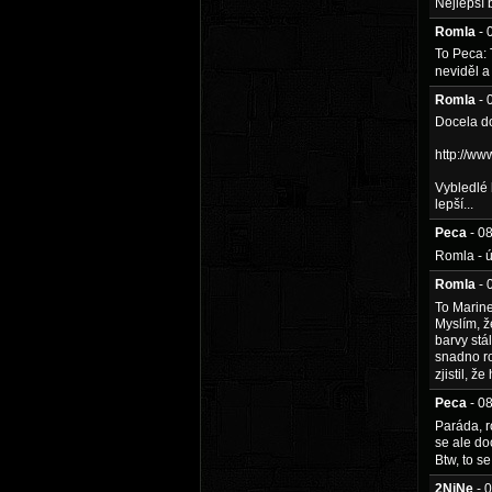
Nejlepší 
Romla
- 
To Peca: 
neviděl a
Romla
- 
Docela do
http://ww
Vybledlé b
lepší...
Peca
- 0
Romla - ú
Romla
- 
To Marine
Myslím, ž
barvy stá
snadno ro
zjistil, 
Peca
- 0
Paráda, r
se ale do
Btw, to s
2NiNe
- 