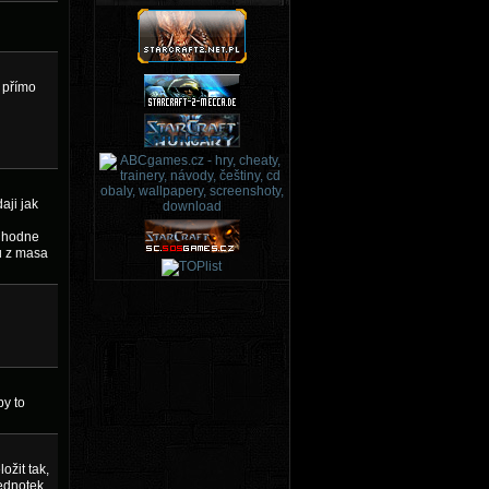
o přímo
aji jak
j hodne
vu z masa
by to
ožit tak,
ednotek,