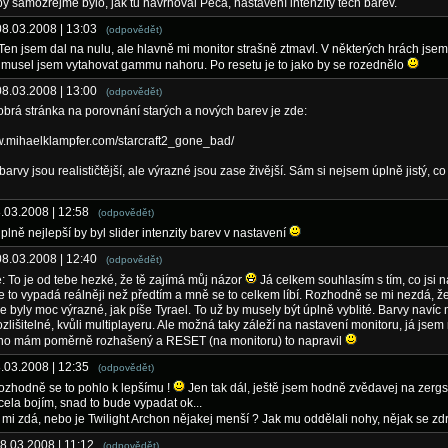
by samozřejmě bylo, jak tu navrhoval Peca, nastavení intenzity těch barev.
08.03.2008 | 13:03
(odpovědět)
Ten jsem dal na nulu, ale hlavně mi monitor strašně ztmavl. V některých hrách jsem
 musel jsem vytahovat gammu nahoru. Po resetu je to jako by se rozednělo
08.03.2008 | 13:00
(odpovědět)
brá stránka na porovnání starých a nových barev je zde:
w.mihaelklampfer.com/starcraft2_gone_bad/
arvy jsou realističtější, ale výrazné jsou zase živější. Sám si nejsem úplně jistý, co
8.03.2008 | 12:58
(odpovědět)
plně nejlepší by byl slider intenzity barev v nastavení
08.03.2008 | 12:40
(odpovědět)
: To je od tebe hezké, že tě zajímá můj názor
Já celkem souhlasím s tím, co jsi n
e to vypadá reálněji než předtím a mně se to celkem líbí. Rozhodně se mi nezdá, ž
le byly moc výrazné, jak píše Tyrael. To už by musely být úplně vyblité. Barvy navíc 
zlišitelné, kvůli multiplayeru. Ale možná taky záleží na nastavení monitoru, já jse
že ho mám poměrně rozhašený a RESET (na monitoru) to napravil
8.03.2008 | 12:35
(odpovědět)
ozhodně se to pohlo k lepšímu !
Jen tak dál, ještě jsem hodně zvědavej na zergs
cela bojím, snad to bude vypadat ok...
e mi zdá, nebo je Twilight Archon nějakej menší ? Jak mu oddělali nohy, nějak se zd
08.03.2008 | 11:12
(odpovědět)