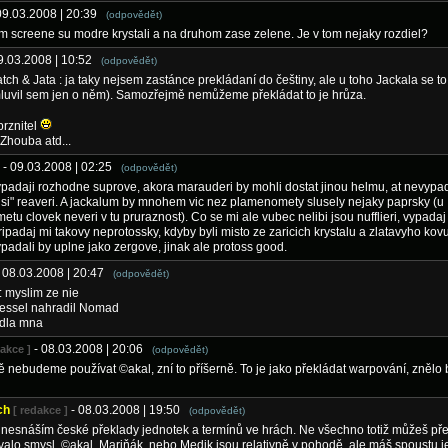
09.03.2008 | 20:39
(odpovědět)
 screene su modre krystali a na druhom zase zelene. Je v tom nejaky rozdiel?
09.03.2008 | 10:52
(odpovědět)
tch & Jata : ja taky nejsem zastánce prekládaní do češtiny, ale u toho Jackala se t
mluvil sem jen o něm). Samozřejmě nemůžeme překládat to je hrůza.
prznitel
Zhouba atd...
- 09.03.2008 | 02:25
(odpovědět)
ypadaji rozhodne suprove, akora marauderi by mohli dostat jinou helmu, at nevypad
si" reaveri. A jackalum by mnohem vic nez plamenomety slusely nejaky paprsky (u
tu clovek neveri v tu pruraznost). Co se mi ale vubec nelibi jsou nufflieri, vypada
ripadaj mi takovy neprotossky, kdyby byli misto ze zaricich krystalu a zlatavyho ko
vypadali by uplne jako zergove, jinak ale protoss good.
- 08.03.2008 | 20:47
(odpovědět)
 myslim ze nie
vessel nahradil Nomad
dla mna
- 08.03.2008 | 20:06
dakce ]
(odpovědět)
nebudeme používat ©akal, zní to příšerně. To je jako překládat warpování, znělo 
ch
- 08.03.2008 | 19:50
[ redakce ]
(odpovědět)
nesnáším české překlady jednotek a termínů ve hrách. Ne všechno totiž můžeš přel
valo smysl. ©akal, Mariňák, nebo Medik jsou relativně v pohodě, ale máš spoustu j