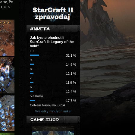
e se, že
ch jsme
Jak byste ohodnotili
StarCraft II: Legacy of the
Void?
10
31.1 %
9
14.8 %
8
12.1 %
7
11.9 %
6
12.4 %
5 a horší
17.7 %
Celkem hlasovalo: 6614
Výsledky minulých anket