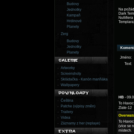
Budovy
Na požádá
Jednotky
Dark Temp
Kampaň
Nullifier
Hrdinové
Templara).
Planety
Zerg
Budovy
Jednotky
Koment
Planety
Jméno:
Text:
Artworky
Screenshoty
Skládačka - Kanón mariňáka
Wallpapery
HB
- 09.
Čeština
To Havoc
Patche (výpisy změn)
Zlate-12
Trailery
Overwat
Videa
To Havoc:
Záznamy z her (replaye)
(více se 
místech.