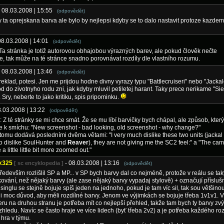
- 08.03.2008 | 15:55
(odpovědět)
y ta oprejskana barva ale bylo by nejlepsi kdyby se to dalo nastavit protoze kazdem
08.03.2008 | 14:01
(odpovědět)
 Ta stránka je totiž autorovou obhajobou výrazných barev, ale pokud člověk nečte
, tak může na té stránce snadno porovnávat rozdíly dle vlastního rozumu.
- 08.03.2008 | 13:46
(odpovědět)
reklad, potesi. Jen me prijdou hodne divny vyrazy typu "Battlecruiseri" nebo "Jackal
d do zivotnyho rodu zni, jak kdyby mluvil petiletej harant. Taky prece nerikame "Si
 Sry, neberte to jako kritiku, spis pripominku.
8.03.2008 | 13:22
(odpovědět)
 Z té stránky se mi chce smát. Že se mu líbí barvičky bych chápal, ale způsob, kter
e k smíchu: "New screenshot - bad looking, old screenshot - why change?"
tomu dodává posledními dvěma větami: "I very much dislike these two units (jackal
o dislike SoulHunter and
Reaver
), they are not giving me the SC2 feel:" a "The ca
a little little bit more zoomed out."
x325
- 08.03.2008 | 13:16
[ sc encyklopedia ]
(odpovědět)
ředevším rozlišlil SP a MP... v SP bych barvy dal co nejméně, protože v reálu se tak
ování, než nějaký barvy (ale zase nějaký barvy vypadaj stylově) + označují přísluš
v singlu se stejně bojuje spíš jeden na jednoho, pokud je tam víc sil, tak sou většino
i moc důvod, aby měli rozdílné barvy. Jenom ve výjimkách se bojuje třeba 1v1v1. V
eru na druhou stranu je potřeba mít co nejlepší přehled, takže tam bych ty barvy zvýr
zhledu. Navíc se často hraje ve více lidech (byť třeba 2v2) a je potřeba každého rozli
 hra v týmu.