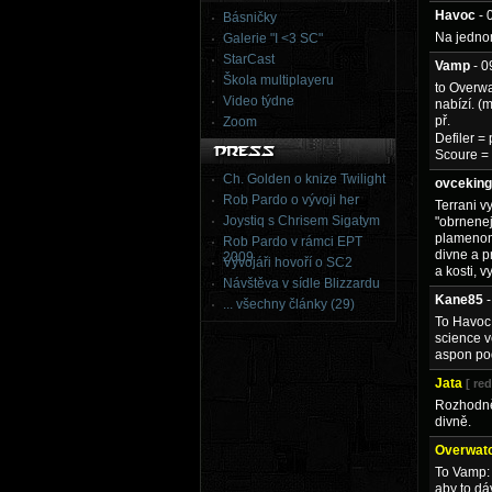
Havoc
- 
Básničky
Na jednom
Galerie "I <3 SC"
StarCast
Vamp
- 
Škola multiplayeru
to Overwa
Video týdne
nabízí. (
př.
Zoom
Defiler = 
Scoure = 
Ch. Golden o knize Twilight
ovceking
Rob Pardo o vývoji her
Terrani v
Joystiq s Chrisem Sigatym
"obrnenej
plamenome
Rob Pardo v rámci EPT
divne a p
2009
Vývojáři hovoří o SC2
a kosti, 
Návštěva v sídle Blizzardu
Kane85
... všechny články (29)
To Havoc:
science 
aspon po
Jata
[ re
Rozhodně 
divně.
Overwat
To Vamp: 
aby to dá