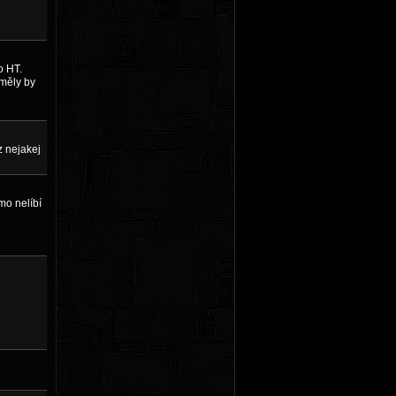
o HT.
 měly by
z nejakej
mo nelíbí