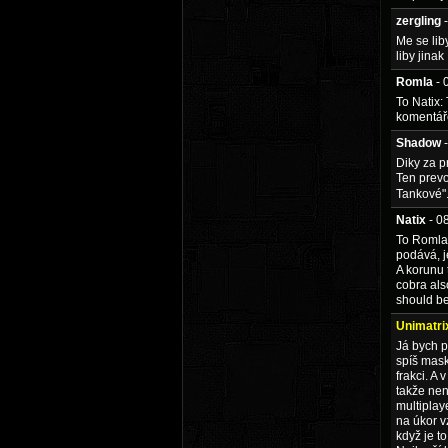
zergling
Me se lib
liby jinak
Romla
- 
To Natix:
komentáře
Shadow
Diky za p
Ten prevo
Tankové".
Natix
- 0
To Romla:
podává, j
A korunu 
cobra als
should be 
Unimatri
Já bych p
spíš mask
frakci. A 
takže nen
multiplay
na úkor v
když je to