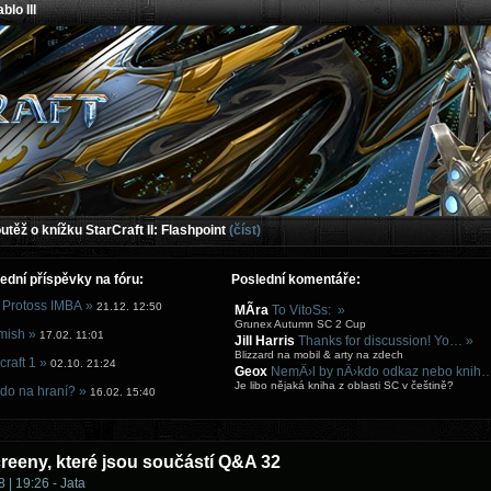
blo III
těž o knížku StarCraft II: Flashpoint
(číst)
ední příspěvky na fóru:
Poslední komentáře:
 Protoss IMBA »
21.12. 12:50
MÃ­ra
To VitoSs: »
Grunex Autumn SC 2 Cup
mish »
17.02. 11:01
Jill Harris
Thanks for discussion! Yo… »
Blizzard na mobil & arty na zdech
craft 1 »
02.10. 21:24
Geox
NemÄ›l by nÄ›kdo odkaz nebo knih
Je libo nějaká kniha z oblasti SC v češtině?
do na hraní? »
16.02. 15:40
creeny, které jsou součástí Q&A 32
 | 19:26 - Jata