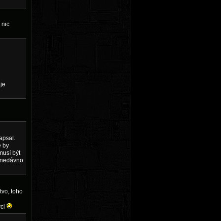
 nic
 je
apsal.
e by
musí být
m nedávno
tvo, toho
rcl