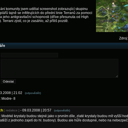
ní komunity jsem udělal screenshot zobrazující skupinu
lářů tajně se infiltrujících do přední linie Terranů za pomoci
a a jeho antigravitační schopnosti (dříve přesunuta od High
 Terrani zjistí, co je zasáhlo, až příliš pozdě.
Zdroj:
áře
03.2008 | 21:02
(odpovědět)
: Modre- 8
ch
- 09.03.2008 | 20:57
[ redakce ]
(odpovědět)
 Modrké krystaly budou stejné jako v prvním díle, zlaté krystaly budou mít vyšší ho
natěží z jednoho zajetí do hl. budovy). Budou ale hůře dostupné, nebo na nebezpe