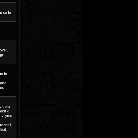
u se to
ové".
ege
ým to
 and
mera
y dělá
nost k
u v týmu,
aznil i
šit, i