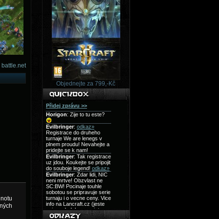
battle.net
Objednejte za 799,-Kč
dnotu
čných