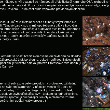
de nějakou chvíli trvat než se nám podaří přeložit další Karuneho Q&A, rozhodli jsm
zdělíme na dvě části. V první části vám představíme čtyři nové screenshoty, o který
ovali již včera. Druhá část bude věnována pravidelným otázkám.
Assaultu můžete zřetelně vidět a cítit nový smysl terranské
i. Týmové barvy jsou mírně opotřebené z bitvy a kovovým
na terranských jednotkách a budovách byla trochu odebrána
a tomto screenshotu můžete vidět Immortaly, kteří buší na
Siege Tanky se svými otrlými štíty, zatímco Stalkeři se
a útesy k útoku.
á armáda se snaží bránit svou osamělou základnu na skládce
ráží protosský útok tak dlouho, dokud nepřijdou Battlecruiseři.
s posilami je vítězství daleko, protože Protossové také doplňují
s Carriery.
eenshot zobrazuje velký protiútok na protosskou základnu,
a na svědomí warpování v několika vlnách při útoku na
é základny. Rozložené Siege Tanky bombardují oblast,
ackalové osvětlují okolí se svým útokem na jednotlivé linie.
udeři zpomalují přicházející Zealoty a plazmové zbraně
serů s nimi udělají krátký proces ;-)