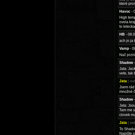
které pro
Havoc
- 
High temp
ovela kra
to leteck
HB
- 08.
ach jo ja
Vamp
- 
Nač przni
Shadow
Jata: Jack
vete, tak
Jata
[ re
Jsem rád 
množné čí
Shadow
Jata: Jsou
Tam me up
clovek mu
Jata
[ re
To Shadow
Napište j