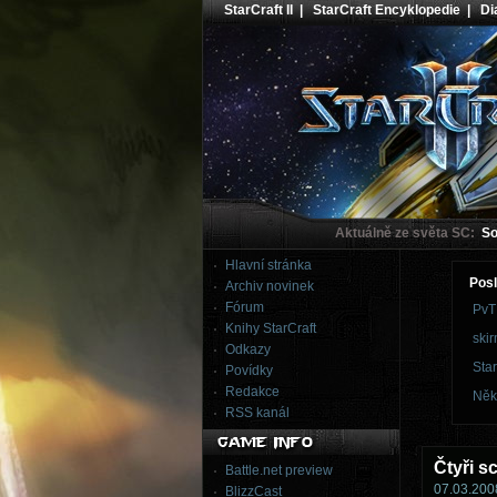
StarCraft II
|
StarCraft Encyklopedie
|
Dia
Aktuálně ze světa SC:
Sou
Hlavní stránka
Posl
Archiv novinek
Fórum
PvT
Knihy StarCraft
skir
Odkazy
Star
Povídky
Redakce
Něk
RSS kanál
Čtyři s
Battle.net preview
07.03.2008
BlizzCast