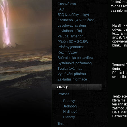
Jelikož bu
Časová osa
to dnes ro
FAQ
vás inform
FAQ (žebříčky a ligy)
Karuneho Q&A (56 částí)
Levelovací systém
Na Blink 
odvážnost
Leviathan a Roj
texturám 
Paluba Hyperionu
sytost. N
opevněné 
Příběh SC + SC:BW
blinkují n
Příběhy jednotek
Režim Výzev
Sběratelská postavička
Systémové požadavky
Terransk
Tvorba 1v1 map
šrotu, od
Přesto i 
Vyprávění příběhu
svou sílu 
Základní informace
Protoss
Tento scr
která měl
Budovy
terrannsk
Jednotky
zatímco J
Hrdinové
Dále Mara
Battlecrui
Planety
Terran