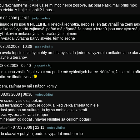
ou fakt nadherni =) Alle uz se mi moc nelibi tossove, jak psal Natix, maji prilis moc
 efektu. A litajici trilobiti? Hnus...
08.03.2008 | 11:02
(odpovědět)
ímalo jestli jsou ti NULLIFIERi letecká jednotka, nebo se jen tak vznáší na zemí jak
grafika teď vypadá zajímavě, pořád mě připadá že barvy u teranů jsou moc výrazné,
byt takovím omláceným a zaprášeným dojmem.
 vypadaj výrazná barvy skvěle, těm to sedne
 08.03.2008 | 10:38
(odpovědět)
u ovela lepsie este by mohly urobit aby kazda jednotka vyzerala unikatne a ne ako 
lavne u terranov.
 08.03.2008 | 09:40
(odpovědět)
ce trochu zreálněl, ale za cenu podle mě vybledlých barev. Něříkám, že se mi to pří
ídím ve filnální verz i
em, zajímal by mě i názor Romly
- 08.03.2008 | 08:30
(odpovědět)
ve screeny su ozaj pekne.
ad terranskych budov je dobry, aj ked velka zmena to nieje
 dost podoba na vulture - to by sa mohlo este zmenit
zas vyzera ako vacsi reaper
m nemam co dodat , hlavne Nullifier sa celkom podaril
- 07.03.2008 | 22:11
dakce ]
(odpovědět)
 to ukázat v pohybu, bude to vypadat mnohem líp.