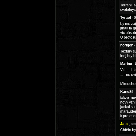
Terrani js
svetelnych
Tyrael
- 
by mě zaj
jinak ta 
víc půso
U protosu
horigon
-
Textury s
inej hry h
Marine
-
Vzhled si
... - no uv
Mimochod
Kane85
takze: no
novy vzhl
jackal sa
marauder 
k protoso
Jata
[ re
Chtělo by