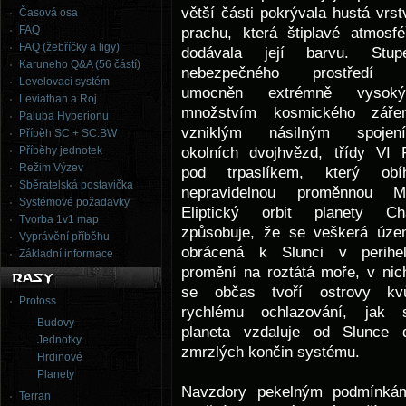
větší části pokrývala hustá vrst
Časová osa
FAQ
prachu, která štiplavé atmosfé
FAQ (žebříčky a ligy)
dodávala její barvu. Stup
Karuneho Q&A (56 částí)
nebezpečného prostředí 
Levelovací systém
umocněn extrémně vysok
Leviathan a Roj
množstvím kosmického zářen
Paluba Hyperionu
vzniklým násilným spojen
Příběh SC + SC:BW
okolních dvojhvězd, třídy VI 
Příběhy jednotek
Režim Výzev
pod trpaslíkem, který obí
Sběratelská postavička
nepravidelnou proměnnou M
Systémové požadavky
Eliptický orbit planety Ch
Tvorba 1v1 map
způsobuje, že se veškerá úze
Vyprávění příběhu
obrácená k Slunci v perihel
Základní informace
promění na roztátá moře, v nic
se občas tvoří ostrovy kvů
Protoss
rychlému ochlazování, jak 
Budovy
planeta vzdaluje od Slunce 
Jednotky
zmrzlých končin systému.
Hrdinové
Planety
Navzdory pekelným podmínká
Terran