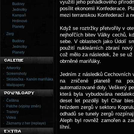
využití jeho pohádkového přírodn
Budovy
posílit ekonomii Konfederace. P
Jednotky
mezi terranskou Konfederací a n
Kampaň
Hrdinové
Planety
Když se roztržky přetvořily v ot
Zerg
nejhořčích bitev Války cechů, kd
sebe. V oblastech jako Údolí sm
Budovy
Jednotky
použití nukleárních zbraní nov
Planety
což mělo za následek, že se už 
obrněné mariňáky.
Artworky
Jedním z následků Cechovních v
Screenshoty
Skládačka - Kanón mariňáka
na zničené planetě na pou
Wallpapery
automatizované doly. Veškerý per
která byla vybudována nedalek
deset let později byl Char bl
Čeština
Patche (výpisy změn)
hnízdem zergů v sektoru Koprulu
Trailery
odhadů se tunely zergů rozpína
Videa
Aleph byl rovněž zamořen a zača
Záznamy z her (replaye)
líhní.