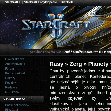
StarCraft II
|
StarCraft Encyklopedie
|
Diablo III
Aktuálně ze světa SC:
Soutěž o knížku StarCraft II: Flash
Hlavní stránka
Rasy » Zerg » Planety
Archiv novinek
Fórum
Char byl původně jednou z třinác
Knihy StarCraft
centrálních planet Konfederac
Odkazy
ale nejznámější je díky tomu, 
Povídky
se jedná o prvotní hníz
Redakce
mimozemských zergů. Ihned 
RSS kanál
svém objevení byl Ch
klasifikován jako nehostin
Battle.net preview
vulkanická planeta, jejíž povrch
BlizzCast