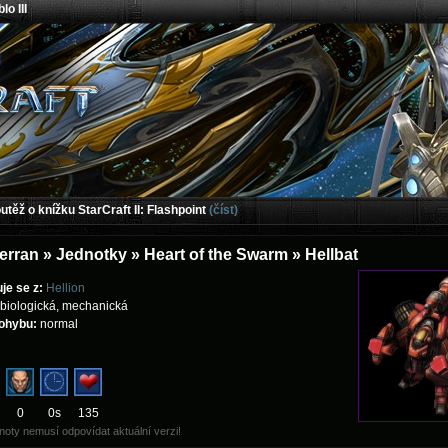
lo III
těž o knížku StarCraft II: Flashpoint
(číst)
erran » Jednotky » Heart of the Swarm » Hellbat
je se z:
Hellion
 biologická, mechanická
ohybu:
normal
0
0s
135
oty nemusí odpovídat aktuální verzi!