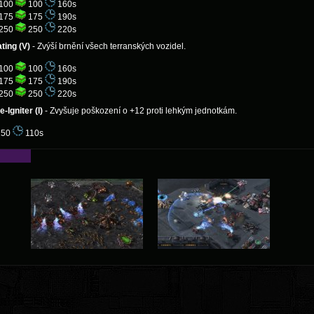
100
100
160s
175
175
190s
250
250
220s
ating (V)
- Zvýší brnění všech terranských vozidel.
100
100
160s
175
175
190s
250
250
220s
e-Igniter (I)
- Zvyšuje poškození o +12 proti lehkým jednotkám.
50
110s