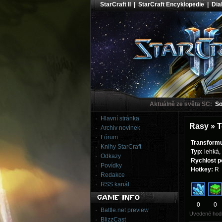
StarCraft II
|
StarCraft Encyklopedie
|
Diab
Aktuálně ze světa SC:
Sou
Hlavní stránka
Rasy » T
Archiv novinek
Fórum
Transformu
Knihy StarCraft
Typ:
lehká,
Odkazy
Rychlost p
Povídky
Hotkey:
R
Redakce
RSS kanál
0
0
Battle.net preview
Uvedené hodn
BlizzCast