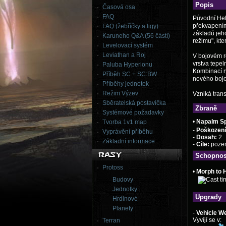
Popis
Časová osa
FAQ
Původní Hel
překvapením,
FAQ (žebříčky a ligy)
základů jeho
Karuneho Q&A (56 částí)
režimu", kt
Levelovací systém
Leviathan a Roj
V bojovém re
vrstva tepel
Paluba Hyperionu
Kombinací ry
Příběh SC + SC:BW
nového bojo
Příběhy jednotek
Režim Výzev
Vzniká tran
Sběratelská postavička
Zbraně
Systémové požadavky
•
Napalm S
Tvorba 1v1 map
-
Poškození
Vyprávění příběhu
-
Dosah:
2
Základní informace
-
Cíle:
poze
Schopnos
Protoss
•
Morph to H
Budovy
Jednotky
Upgrady
Hrdinové
Planety
-
Vehicle W
Vyvíjí se v:
Terran