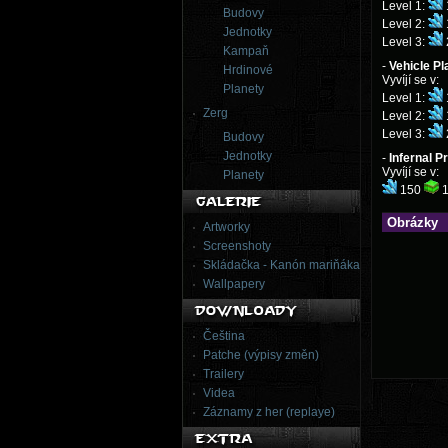
Level 1:
Budovy
Level 2:
Jednotky
Level 3:
Kampaň
-
Vehicle Pl
Hrdinové
Vyvíjí se v:
Planety
Level 1:
Zerg
Level 2:
Level 3:
Budovy
Jednotky
-
Infernal Pr
Vyvíjí se v:
Planety
150
1
Obrázky
Artworky
Screenshoty
Skládačka - Kanón mariňáka
Wallpapery
Čeština
Patche (výpisy změn)
Trailery
Videa
Záznamy z her (replaye)