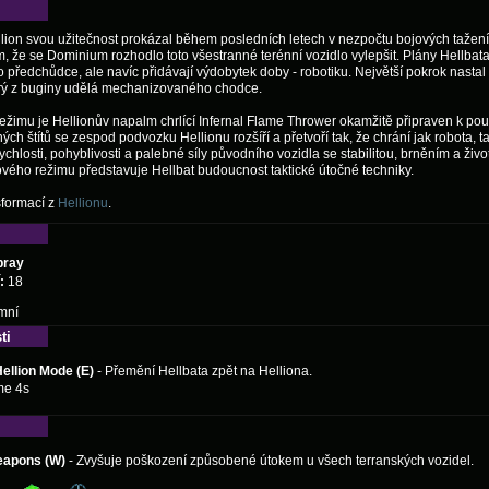
lion svou užitečnost prokázal během posledních letech v nezpočtu bojových tažení
 že se Dominium rozhodlo toto všestranné terénní vozidlo vylepšit. Plány Hellbata
 předchůdce, ale navíc přidávají výdobytek doby - robotiku. Největší pokrok nastal
erý z buginy udělá mechanizovaného chodce.
žimu je Hellionův napalm chrlící Infernal Flame Thrower okamžitě připraven k použi
ných štítů se zespod podvozku Hellionu rozšíří a přetvoří tak, že chrání jak robota, ta
chlosti, pohyblivosti a palebné síly původního vozidla se stabilitou, brněním a živo
vého režimu představuje Hellbat budoucnost taktické útočné techniky.
sformací z
Hellionu
.
pray
:
18
mní
ti
ellion Mode (E)
- Přemění Hellbata zpět na Helliona.
4s
eapons (W)
- Zvyšuje poškození způsobené útokem u všech terranských vozidel.