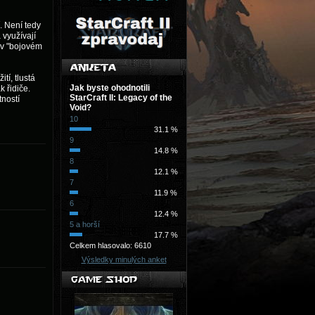
. Není tedy
 využívají
 v "bojovém
tí, tlustá
Jak byste ohodnotili
k řidiče.
StarCraft II: Legacy of the
tností
Void?
10
31.1 %
9
14.8 %
8
12.1 %
7
11.9 %
6
12.4 %
5 a horší
17.7 %
Celkem hlasovalo: 6610
Výsledky minulých anket