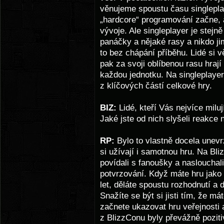
věnujeme spoustu času singlepla
„hardcore“ programování začne, 
vývoje. Ale singleplayer je stejn
panáčky a nějaké rasy a nikdo ji
to bez chápání příběhu. Lidé si v
pak za svoji oblíbenou rasu hrají
každou jednotku. Na singleplayer
z klíčových částí celkové hry.
BIZ:
Lidé, kteří Vás nejvíce miluj
Jaké jste od nich slyšeli reakce
RP:
Bylo to vlastně docela unevrzá
si užívají i samotnou hru. Na Bli
povídali s fanoušky a naslouchali
potvrzování. Když máte hru jako S
let, děláte spoustu rozhodnutí a 
Snažíte se být si jisti tím, že m
začnete ukazovat hru veřejnosti a
z BlizzConu byly převážně pozitiv