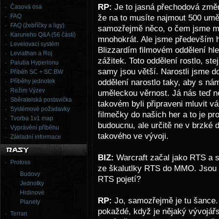
RP:
Je to jasná přechodová změn
Časová osa
FAQ
že na to musíte najmout 500 uměl
FAQ (žebříčky a ligy)
samozřejmě něco, o čem jsme mlu
Karuneho Q&A (56 částí)
mnohokrát. Ale jsme především he
Levelovací systém
Blizzardím filmovém oddělení hle
Leviathan a Roj
zážitek. Toto oddělení rostlo, st
Paluba Hyperionu
samy jsou větší. Narostli jsme d
Příběh SC + SC:BW
oddělení narostlo taky, aby s nám
Příběhy jednotek
Režim Výzev
uměleckou věrnost. Já nás teď n
Sběratelská postavička
takovém byli připraveni mluvit v
Systémové požadavky
filmečky do našich her a to je p
Tvorba 1v1 map
budoucnu, ale určitě ne v brzké 
Vyprávění příběhu
takového ve vývoji.
Základní informace
BIZ:
Warcraft začal jako RTS a st
Protoss
ze škalutlky RTS do MMO. Jsou n
Budovy
RTS pojetí?
Jednotky
Hrdinové
RP:
Jo, samozřejmě je tu šance.
Planety
pokaždé, když je nějaký vývojářs
Terran