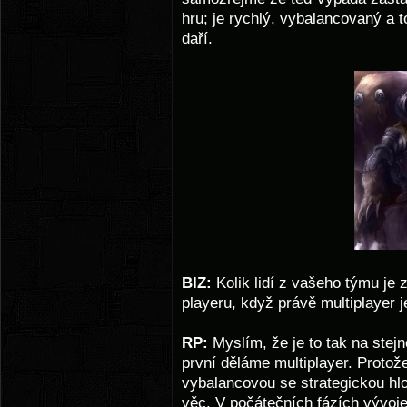
hru; je rychlý, vybalancovaný a
daří.
BIZ:
Kolik lidí z vašeho týmu je
playeru, když právě multiplayer 
RP:
Myslím, že je to tak na stej
první děláme multiplayer. Protož
vybalancovou se strategickou hlo
věc. V počátečních fázích vývoje 