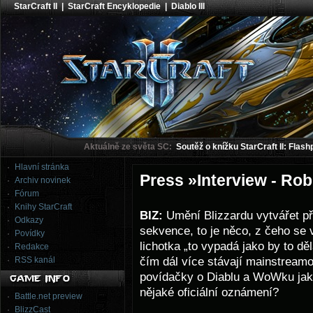
StarCraft II
|
StarCraft Encyklopedie
|
Diablo III
Aktuálně ze světa SC:
Soutěž o knížku StarCraft II: Flash
Hlavní stránka
Press »Interview - Ro
Archiv novinek
Fórum
Knihy StarCraft
BIZ:
Umění Blizzardu vytvářet př
Odkazy
sekvence, to je něco, z čeho se
v
Povídky
lichotka „to vypadá jako by to děl
Redakce
čím dál více stávají mainstream
RSS kanál
povídačky o Diablu a WoWku jak
nějaké oficiální oznámení?
Battle.net preview
BlizzCast