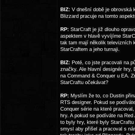
BIZ:
V dnešní době je obrovská k
Blizzard pracuje na tomto aspekt
RP:
StarCraft je již dlouho opra
aspektem v hlavě vyvíjíme StarCr
tak tam mají několik televizních 
StarCraftem a jeho turnaji.
BIZ:
Poté, co jste pracovali na p
značky. Ale hlavní designér hry, 
na Command & Conquer u EA. Změ
StarCraftu očekávat?
RP:
Myslím že to, co Dustin přin
RTS designer. Pokud se podívát
Conquer série na které pracoval, 
hry. A pokud se podíváte na Re
to byly hry, které byly StarCraft
smysl aby přišel a pracoval s nám