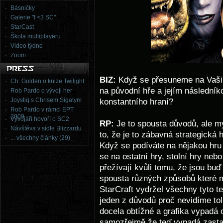
Básničky
Galerie "I <3 SC"
StarCast
Škola multiplayeru
Video týdne
Zoom
BIZ:
Když se přesuneme na Vaši da
Ch. Golden o knize Twilight
na původní hře a jejím následníko
Rob Pardo o vývoji her
Joystiq s Chrisem Sigatym
konstantního hraní?
Rob Pardo v rámci EPT
2009
Vývojáři hovoří o SC2
RP:
Je to spousta důvodů, ale my
Návštěva v sídle Blizzardu
to, že je to zábavná strategická 
... všechny články (29)
Když se podíváte na nějakou hru
se na ostatní hry, stolní hry neb
přežívají kvůli tomu, že jsou bu
spousta různých způsobů které m
StarCraft vydržel všechny tyto 
jeden z důvodů proč nevidíme toli
docela obtížné a grafika vypadá 
samozřejmě že teď vypadá zastar