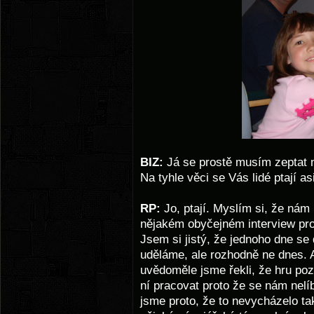
BIZ:
Já se prostě musím zeptat n
Na tyhle věci se Vás lidé ptají a
RP:
Jo, ptají. Myslím si, že nám 
nějakém obyčejném interview pr
Jsem si jistý, že jednoho dne se
uděláme, ale rozhodně ne dnes. 
uvědoměle jsme řekli, že hru poz
ní pracovat proto že se nám nelíb
jsme proto, že to nevycházelo ta