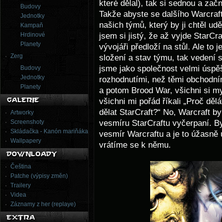
které dělal), tak si sednou a začn
Budovy
Takže abyste se dalšího Warcraft
Jednotky
našich týmů, který by ji chtěl u
Kampaň
jsem si jistý, že až vyjde StarCr
Hrdinové
Planety
vývojáři předloží na stůl. Ale to 
Zerg
složení a stav týmu, tak vedení 
jsme jako společnost velmi úspěš
Budovy
Jednotky
rozhodnutími, než těmi obchodní
Planety
a potom Brood War, všichni si my
všichni mi pořád říkali „Proč děl
dělat StarCraft?“ No, Warcraft byl
Artworky
vesmíru StarCraftu vyčerpaní. Byl
Screenshoty
Skládačka - Kanón mariňáka
vesmír Warcraftu a je to úžasně
Wallpapery
vrátíme se k němu.
Čeština
Patche (výpisy změn)
Trailery
Videa
Záznamy z her (replaye)