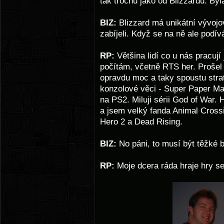
tak trochu jako od Blizzardu. Byl
BIZ:
Blizzard má unikátní vývojov
zabíjeli. Když se na ně ale podívá
RP:
Většina lidí co u nás pracují
počítám, včetně RTS her. Proše
opravdu moc a taky spoustu strat
konzolové věci - Super Paper Mar
na PS2. Miluji sérii God of War.
a jsem velký fanda Animal Crossi
Hero 2 a Dead Rising.
BIZ:
No páni, to musí být těžké b
RP:
Moje dcera ráda hraje hry s