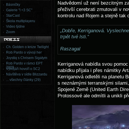
Nadvědomí už není bezcitným za
Básničky
přeživší cerebrati zmutovali v n
Galerie "I <3 SC"
kontrolu nad Rojem a stejně tak 
StarCast
Škola multiplayeru
Video týdne
„Dobře, Kerriganová. Vyslechne
Zoom
trpět tvé lsti.“
Ch. Golden o knize Twilight
Raszagal
Rob Pardo o vývoji her
Joystiq s Chrisem Sigatym
Kerriganová nabídla svou pomoc 
Rob Pardo v rámci EPT
2009
Vývojáři hovoří o SC2
nabídku přijala i přes námitky Ar
Návštěva v sídle Blizzardu
Kerriganová odletěli na planetu Br
... všechny články (29)
s neznámými terranskými silami, 
Spojené Země (United Earth Dire
Protossové ale odmítli a unikli p