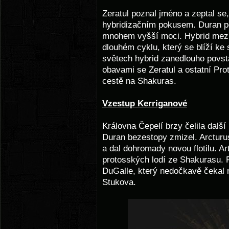
Zeratul poznal jméno a zeptal se,
hybridizačním pokusem. Duran pop
mnohem vyšší moci. Hybrid mezi
dlouhém cyklu, který se blíží ke
světech hybrid zanedlouho povs
obavami se Zeratul a ostatní Prot
cestě na Shakuras.
Vzestup Kerriganové
Královna Čepelí brzy čelila další
Duran bezestopy zmizel. Arctur
a dal dohromady novou flotilu. Art
protosských lodí ze Shakurasu. Po
DuGalle, který nedočkavě čekal n
Stukova.