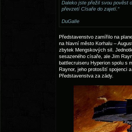
Daleko jste přežil svou pověst 
převzetí Císaře do zajetí.“
DuGalle
Představenstvo zamířilo na plane
na hlavní město Korhalu – August
zbytek Mengskových sil. Jednotk
sesazeného císaře, ale Jim Rayn
battlecruiseru Hyperion spolu s 
Raynor, jeho protosští spojenci a 
Představenstva za zády.