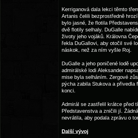
Kerriganová dala lekci těmto tře
Artanis čelili bezprostředně hroz
bylo jasné, že flotila Představe
dvě flotily selhaly. DuGalle nabíd
životy jeho vojáků. Královna Čep
řekla DuGallovi, aby otočil své 
náskok, než za ním vyšle Roj.
DuGalle a jeho poničené lodě upo
admirálské lodi Aleksander naps
mise byla selháním. Zergové zůst
pýcha zabila Stukova a přivedla 
konci.
Admirál se zastřelil krátce před t
Představenstva a zničili jí. Žádn
nevrátila, aby podala zprávu o to
Další vývoj