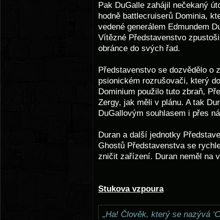
Pak DuGalle zahájil nečekaný úto
hodně battlecruiserů Dominia, kte
vedené generálem Edmundem Duk
Vítězné Představenstvo zpustošilo
obránce do svých řad.
Představenstvo se dozvědělo o z
psionickém rozrušovači, který d
Dominium použilo tuto zbraň, Př
Zergy, jak měli v plánu. A tak Du
DuGallovým souhlasem i přes ná
Duran a další jednotky Představe
Ghostů Představenstva se rychle 
zničit zařízení. Duran neměl na v
Stukova vzpoura
„Ha! Člověk, který se nazývá ‘C