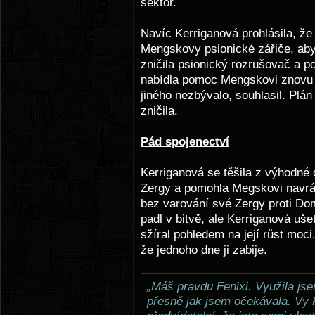
sektor.
Navíc Kerriganová prohlásila, že
Mengskovy psionické zářiče, aby
zničila psionický rozrušovač a po
nabídla pomoc Mengskovi znovu z
jiného nezbývalo, souhlasil. Plá
zničila.
Pád spojenectví
Kerriganová se těšila z výhodné
Zergy a pomohla Megskovi navrát
bez varování své Zergy proti Do
padl v bitvě, ale Kerriganová uše
sžíral pohledem na její růst moci
že jednoho dne ji zabije.
„Máš pravdu Fenixi. Využila jse
přesně jak jsem očekávala. Vy P