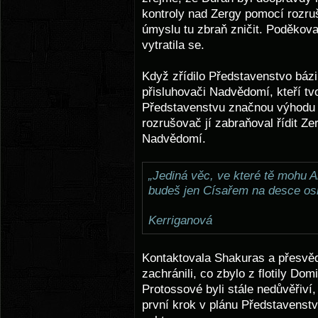
kontroly nad Zergy pomocí rozru
úmyslu tu zbraň zničit. Poděkov
vytratila se.
Když zřídilo Představenstvo bázi
přisluhovači Nadvědomí, kteří tvoř
Představenstvu značnou výhodu 
rozrušovač jí zabraňoval řídit Ze
Nadvědomí.
„Jediná věc, ve které tě mohu A
budeš jen Císařem na desce osm
Kerriganová
Kontaktovala Shakuras a přesvěd
zachránili, co zbylo z flotily D
Protossové byli stále nedůvěřiví, 
první krok v plánu Představenst