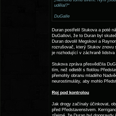
udělal?“
DuGalle
Duran postřelil Stukova a poté n
DuGallovi, že to Duran byl skute
Duran dovolil Megskovi a Raynoro
rozrušovač, který Stukov znovu ses
je rozhodující v záchraně lidstva
Stukova zpráva přesvědčila DuGal
tím, než odletěl s flotilou Předs
přemohly obranu mladého Nadvěd
neurostimuláty, aby mohlo Předs
Roj pod kontrolou
Jak drogy začínaly účinkovat, ob
před Představenstvem. Kerrigano
zřejmé, že Duran byl doopravdy i