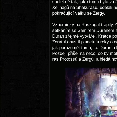
společně tak, jako tomu bylo v d
Xel’nagů na Shakurasu, udělali 
pokračující válku se Zergy.
Vzpomínky na Raszagal trápily Z
setkáním se Samirem Duranem a
Duran zřejmě vytvářel. Krátce p
Zeratul opustil planetu a roky o
jak porozumět tomu, co Duran a 
Později přišel na něco, co by mohl
ras Protossů a Zergů, a hledá no