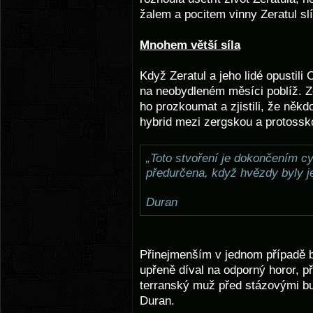
žalem a pocitem vinny Zeratul sl
Mnohem větší síla
Když Zeratul a jeho lidé opustili
na neobydleném měsíci poblíž. Ze
ho prozkoumat a zjistili, že někd
hybrid mezi zergskou a protoss
„Toto stvoření je dokončením c
předurčena, když hvězdy byly je
Duran
Přinejmenším v jednom případě b
upřeně díval na odporný horor, p
terranský muž před stázovými bu
Duran.