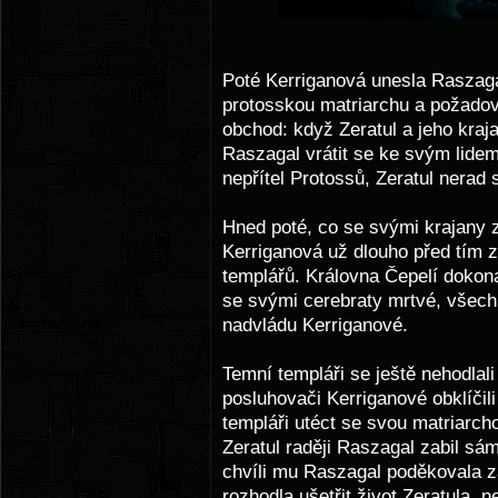
Poté Kerriganová unesla Raszagal
protosskou matriarchu a požadova
obchod: když Zeratul a jeho kraj
Raszagal vrátit se ke svým lide
nepřítel Protossů, Zeratul nerad s
Hned poté, co se svými krajany zn
Kerriganová už dlouho před tím z
templářů. Královna Čepelí dokon
se svými cerebraty mrtvé, všechn
nadvládu Kerriganové.
Temní templáři se ještě nehodlali
posluhovači Kerriganové obklíčili
templáři utéct se svou matriarchou
Zeratul raději Raszagal zabil sá
chvíli mu Raszagal poděkovala z
rozhodla ušetřit život Zeratula, 