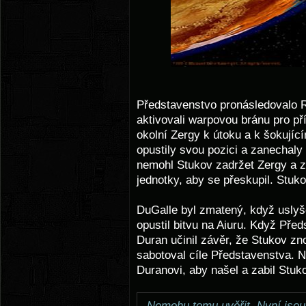
Představenstvo pronásledovalo R
aktivovali warpovou bránu pro př
okolní Zergy k útoku a k šokujíc
opustily svou pozici a zanechaly
nemohl Stukov zadržet Zergy a 
jednotky, aby se přeskupil. Stuk
DuGalle byl zmatený, když uslyš
opustil bitvu na Aiuru. Když Pře
Duran učinil závěr, že Stukov zno
sabotoval cíle Představenstva. 
Duranovi, aby našel a zabil Stuk
„Nemohu tomu uvěřit. Nyní jsou d