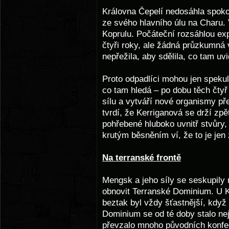
Královna Čepelí nedosáhla spoko
ze svého hlavního úlu na Charu. 
Koprulu. Počáteční rozsáhlou exp
čtyři roky, ale žádná průzkumná
nepřežila, aby sdělila, co tam uvi
Proto odpadlíci mohou jen speku
co tam hledá – po dobu těch čtyř 
sílu a vytváří nové organismy př
tvrdí, že Kerriganová se drží zp
pohřebené hluboko uvnitř stvůry, k
krutým běsněním ví, že to je je
Na terranské frontě
Mengsk a jeho síly se seskupily
obnovit Terranské Dominium. U K
beztak byl vždy šťastnější, kdy
Dominium se od té doby stalo ne
převzalo mnoho původních konfe