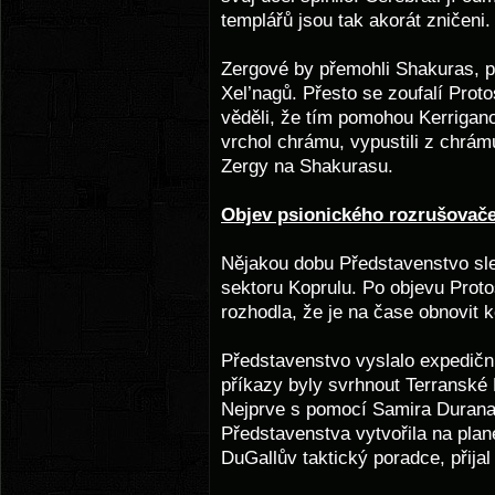
templářů jsou tak akorát zničeni.
Zergové by přemohli Shakuras, p
Xel’nagů. Přesto se zoufalí Proto
věděli, že tím pomohou Kerriganov
vrchol chrámu, vypustili z chrám
Zergy na Shakurasu.
Objev psionického rozrušovač
Nějakou dobu Představenstvo sle
sektoru Koprulu. Po objevu Prot
rozhodla, že je na čase obnovit 
Představenstvo vyslalo expedičn
příkazy byly svrhnout Terransk
Nejprve s pomocí Samira Durana a
Představenstva vytvořila na plan
DuGallův taktický poradce, přij