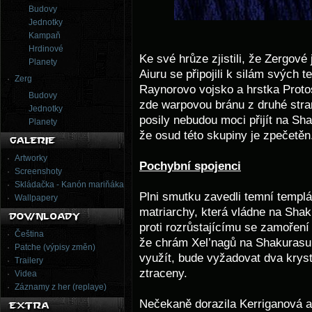
Budovy
Jednotky
Kampaň
Hrdinové
Ke své hrůze zjistili, že Zergové
Planety
Aiuru se připojili k silám svých t
Zerg
Raynorovo vojsko a hrstka Protos
Budovy
zde warpovou bránu z druhé stran
Jednotky
posily nebudou moci přijít na Sh
Planety
že osud této skupiny je zpečetěn
Artworky
Pochybní spojenci
Screenshoty
Skládačka - Kanón mariňáka
Plni smutku zavedli temní templá
Wallpapery
matriarchy, která vládne na Sha
proti rozrůstajícímu se zamoření
Čeština
že chrám Xel’nagů na Shakurasu b
Patche (výpisy změn)
využít, bude vyžadovat dva kryst
Trailery
ztraceny.
Videa
Záznamy z her (replaye)
Nečekaně dorazila Kerriganová a