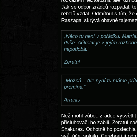
rozkazem neztotožnil, ale rozhod
Jak se odpor zrádců rozpadal, te
rebelů vzdal. Odmítnul s tím, že
Raszagal skrývá ohavné tajemstv
„Něco tu není v pořádku. Matri
duše. Ačkoliv je v jejím rozhodn
nepodobá.“
Zeratul
„Možná... Ale nyní tu máme pří
promine.“
Artanis
Než mohl vůbec zrádce vysvětlit 
přisluhovači ho zabili. Zeratul n
Shakuras. Ochotně ho poslechla a
svůj účel splnilo. Cerebrati jí o