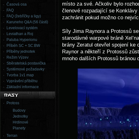
místo za své. Ačkoliv bylo rozhod
Časová osa
členové rozpadající se Konklávy s
FAQ
FAQ (žebříčky a ligy)
zachránit pokud možno co nejvíc
Karuneho Q&A (56 částí)
Levelovací systém
Síly Jima Raynora a Protossů se
Leviathan a Roj
starodávné warpové bráně Xel’na
Paluba Hyperionu
brány Zeratul otevřel spojení ke
Příběh SC + SC:BW
Raynor a někteří z Protossů zůsta
Příběhy jednotek
Režim Výzev
mnoho dalších Protossů bránou 
Sběratelská postavička
Systémové požadavky
Tvorba 1v1 map
Vyprávění příběhu
Základní informace
Protoss
Budovy
Jednotky
Hrdinové
Planety
Terran