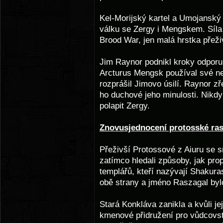
Kel-Morijský kartel a Umojanský 
válku se Zergy i Mengskem. Síla
Brood War, jen malá hrstka přeži
Jim Raynor podnikl kroky odporu p
Arcturus Mengsk používal své ne
rozprášil Jimovo úsilí. Raynor zř
ho duchové jeho minulosti. Nikdy
polapit Zergy.
Znovusjednocení protosské ra
Přeživší Protossové z Aiuru se s
zatímco hledali způsoby, jak pro
templářů, kteří nazývají Shakur
obě strany a jméno Raszagal bylo
Stará Konkláva zanikla a kvůli j
kmenové přidružení pro vůdcovstv