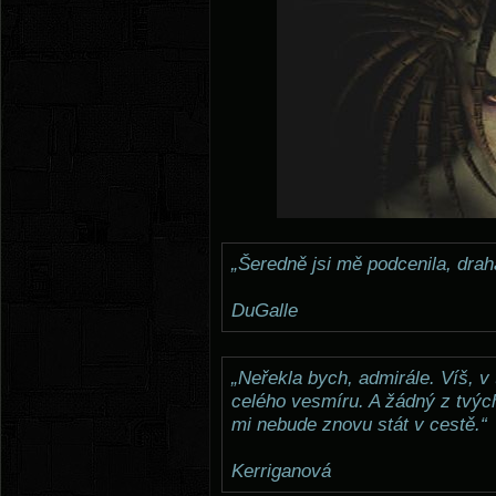
„Šeredně jsi mě podcenila, drah
DuGalle
„Neřekla bych, admirále. Víš, 
celého vesmíru. A žádný z tvýc
mi nebude znovu stát v cestě.“
Kerriganová