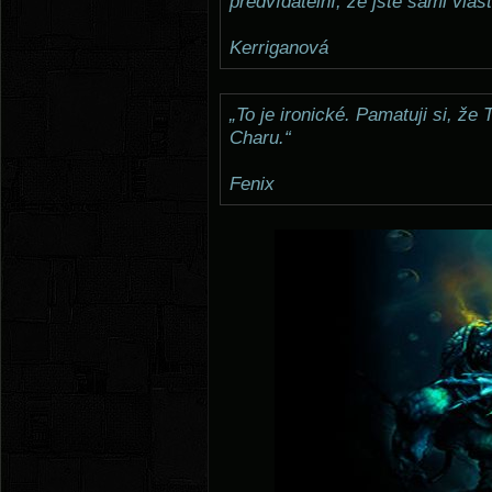
předvídatelní, že jste sami vlast
Kerriganová
„To je ironické. Pamatuji si, že
Charu.“
Fenix