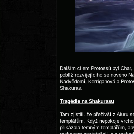
Dalším cílem Protossů byl Char, 
poblíž rozvíjejícího se nového 
Nadvědomí, Kerriganová a Protoss
Shakuras.
Tragédie na Shakurasu
Tam zjistili, že přeživší z Aiuru
templářům. Když nepokoje vrchol
přikázala temným templářům, aby 