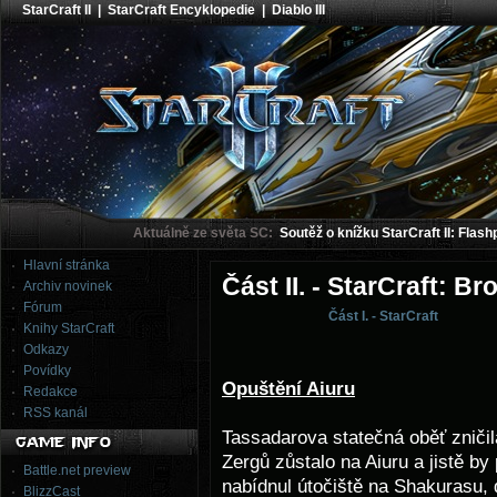
StarCraft II
|
StarCraft Encyklopedie
|
Diablo III
Aktuálně ze světa SC:
Soutěž o knížku StarCraft II: Flash
Hlavní stránka
Část II. - StarCraft: B
Archiv novinek
Fórum
Část I. - StarCraft
Knihy StarCraft
Odkazy
Povídky
Opuštění Aiuru
Redakce
RSS kanál
Tassadarova statečná oběť zniči
Zergů zůstalo na Aiuru a jistě by
Battle.net preview
nabídnul útočiště na Shakurasu, d
BlizzCast