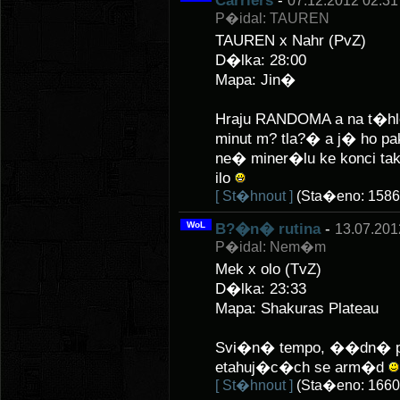
Carriers
-
07.12.2012 02:31
P�idal: TAUREN
TAUREN x Nahr (PvZ)
D�lka: 28:00
Mapa: Jin�
Hraju RANDOMA a na t�hle 
minut m? tla?� a j� ho pak
ne� miner�lu ke konci tak 
ilo
[ St�hnout ]
(Sta�eno: 1586
WoL
B?�n� rutina
-
13.07.201
P�idal: Nem�m
Mek x olo (TvZ)
D�lka: 23:33
Mapa: Shakuras Plateau
Svi�n� tempo, ��dn� po
etahuj�c�ch se arm�d
[ St�hnout ]
(Sta�eno: 1660