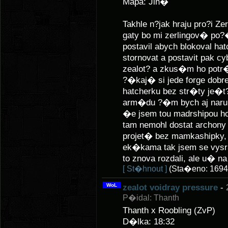
Mapa: Jin�
Takhle n?jak hraju pro?i Z
gaty bo mi zerlingov� po?
postavil abych blokoval ha
stornovat a postavit pak c
zealot? a zkus�m ho potr�
?�kaj� si jede forge dob
hatcherku bez str�ty je�t
arm�du ?�m bych aj naru�
�e jsem tou madrshipou ho?
tam nemohl dostat archon
projet� bez mamkashipky, 
ek�kama tak jsem se vysral
to znova rozdali, ale u� na
[ St�hnout ]
(Sta�eno: 1694
WoL
zealot voidray pressure
-
P�idal: Thanth
Thanth x Roobling (ZvP)
D�lka: 18:32