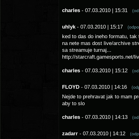
charles
- 07.03.2010 | 15:31
(o
uhlyk
- 07.03.2010 | 15:17
(odp
ked to das do ineho formatu, tak 
na nete mas dost live/archive str
sa streamuje turnaj...
http://starcraft.gamesports.net/li
charles
- 07.03.2010 | 15:12
(o
FLOYD
- 07.03.2010 | 14:16
(o
Nejde to prehravat jak to mam pr
aby to slo
charles
- 07.03.2010 | 14:13
(o
zadarr
- 07.03.2010 | 14:12
(od