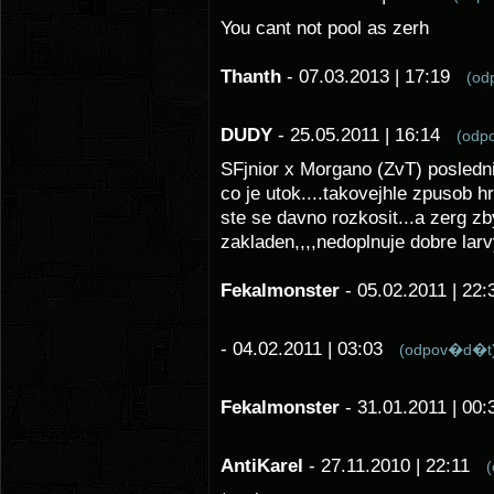
You cant not pool as zerh
Thanth
- 07.03.2013 | 17:19
(od
DUDY
- 25.05.2011 | 16:14
(odp
SFjnior x Morgano (ZvT) posledn
co je utok....takovejhle zpusob hr
ste se davno rozkosit...a zerg z
zakladen,,,,nedoplnuje dobre larvy
Fekalmonster
- 05.02.2011 | 2
- 04.02.2011 | 03:03
(odpov�d�t
Fekalmonster
- 31.01.2011 | 0
AntiKarel
- 27.11.2010 | 22:11