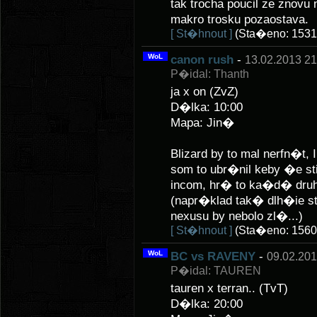
tak trocha poucil ze znovu
makro trosku pozaostava.
[ St�hnout ]
(Sta�eno: 1531
WoL
canon rush
-
13.02.2013 21
P�idal: Thanth
ja x on (ZvZ)
D�lka: 10:00
Mapa: Jin�
Blizard by to mal nerfn
som to ubr�nil keby �e sti
incom, hr� to ka�d� druh� 
(napr�klad tak� dlh�ie st
nexusu by nebolo zl�...)
[ St�hnout ]
(Sta�eno: 1560
WoL
BC vs RAVENY
-
09.02.201
P�idal: TAUREN
tauren x terran.. (TvT)
D�lka: 20:00