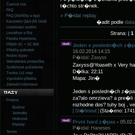
Časová osa
t�chto str�nek.
FAQ
» P�idat replay
FAQ (žebříčky a ligy)
�adit podle
dat
Karuneho Q&A (56 částí)
Levelovací systém
Strana: |
1
Leviathan a Roj
Paluba Hyperionu
Příběh SC + SC:BW
HotS
Jeden s posledn�ch z�pas
Příběhy jednotek
16.02.2014 14:15
Režim Výzev
P�idal: Zaxyss
Sběratelská postavička
Zaxyss@Yoaseth x Very ha
Systémové požadavky
D�lka: 22:11
Tvorba 1v1 map
Mapa: Jin�
Vyprávění příběhu
Základní informace
Jeden s posledn�ch z�pa
za?alo omrzieva? a pre�li
Protoss
rozhodne dos? tuhy boj , v
Budovy
[ St�hnout ]
(Sta�eno: 1741
Jednotky
Hrdinové
HotS
Prvni hard z�pas
-
05.02.
Planety
P�idal: Haneses
Terran