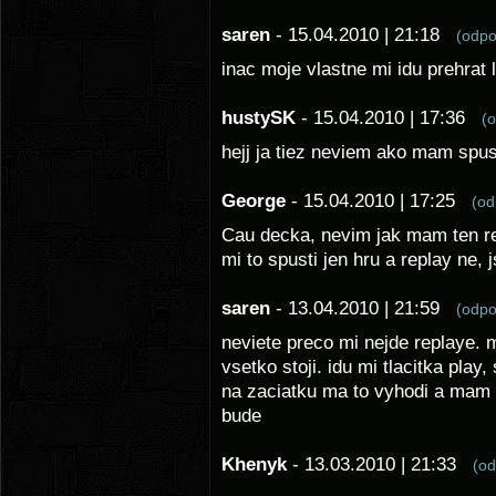
saren
- 15.04.2010 | 21:18
(odp
inac moje vlastne mi idu prehrat 
hustySK
- 15.04.2010 | 17:36
(
hejj ja tiez neviem ako mam spus
George
- 15.04.2010 | 17:25
(o
Cau decka, nevim jak mam ten re
mi to spusti jen hru a replay ne,
saren
- 13.04.2010 | 21:59
(odp
neviete preco mi nejde replaye. 
vsetko stoji. idu mi tlacitka play,
na zaciatku ma to vyhodi a mam 
bude
Khenyk
- 13.03.2010 | 21:33
(o