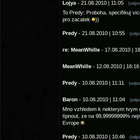
Lojya
- 21.08.2010 | 11:05
(odp
To Predy: Proboha, specifikuj vic
pro zacatek
))
Predy
- 21.08.2010 | 10:55
(odp
re: MeanWhille
- 17.08.2010 | 
MeanWhille
- 12.08.2010 | 16:
Predy
- 10.08.2010 | 11:11
(odp
Baron
- 10.08.2010 | 11:04
(odp
Mno vzhledem k nekterym tvym o
tipnout, ze na 99,99999999% nejsi
Evrope
Predy
- 10.08.2010 | 10:46
(odp