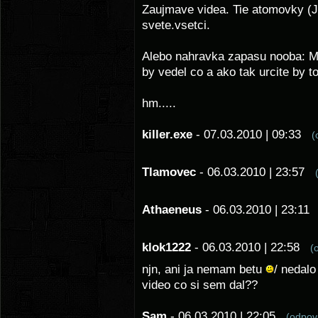
Zaujmave videa. Tie atomovky (J
svete.vsetci.
Alebo nahravka zapasu nooba: Ma
by vedel co a ako tak urcite by to
hm.....
killer.exe
- 07.03.2010 | 09:33
(
Tlamovec
- 06.03.2010 | 23:57
Athaeneus
- 06.03.2010 | 23:1
klok1222
- 06.03.2010 | 22:58
(
njn, ani ja nemam betu
/ nedalo
video co si sem dal??
Sam
- 06.03.2010 | 22:05
(odpo