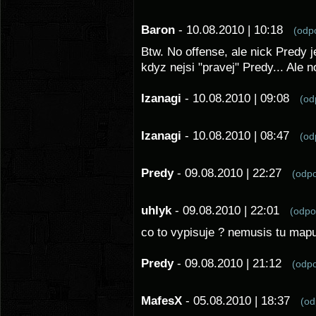
Baron
- 10.08.2010 | 10:18
(od
Btw. No offense, ale nick Predy 
kdyz nejsi "pravej" Predy... Ale no
Izanagi
- 10.08.2010 | 09:08
(o
Izanagi
- 10.08.2010 | 08:47
(o
Predy
- 09.08.2010 | 22:27
(odp
uhlyk
- 09.08.2010 | 22:01
(odp
co to vypisuje ? nemusis tu mapu
Predy
- 09.08.2010 | 21:12
(odp
MafesX
- 05.08.2010 | 18:37
(o