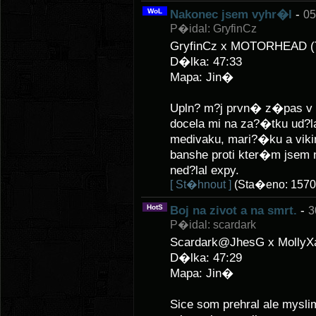
WoL
Nakonec jsem vyhr�l
-
05
P�idal: GryfinCz
GryfinCz x MOTORHEAD (
D�lka: 47:33
Mapa: Jin�
Upln? m?j prvn� z�pas v 
docela mi na za?�tku ud?
medivaku, mari?�ku a vik
banshe proti kter�m jsem 
ned?lal expy.
[ St�hnout ]
(Sta�eno: 1570
HotS
Boj na zivot a na smrt.
-
3
P�idal: scardark
Scardark@JhesG x MollyX
D�lka: 47:29
Mapa: Jin�
Sice som prehral ale mysli