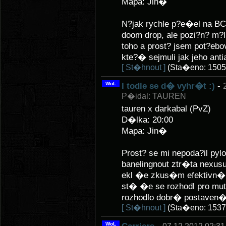
Mapa: Jin�
N?jak rychle p?e�el na BC a 
doom drop, ale pozi?n? m
toho a prost? jsem pot?ebo
kte?� sejmuli jak jeho anti
[ St�hnout ]
(Sta�eno: 1505
WoL
I todle se d� vyhr�t :)
-
P�idal: TAUREN
tauren x darkabal (PvZ)
D�lka: 20:00
Mapa: Jin�
Prost? se mi nepoda?il pyl
banelingnout ztr�ta nexusu
ekl �e zkus�m efektivn� 
st� �e se rozhodl pro muty
rozhodlo dobr� postaven� 
[ St�hnout ]
(Sta�eno: 1537
WoL