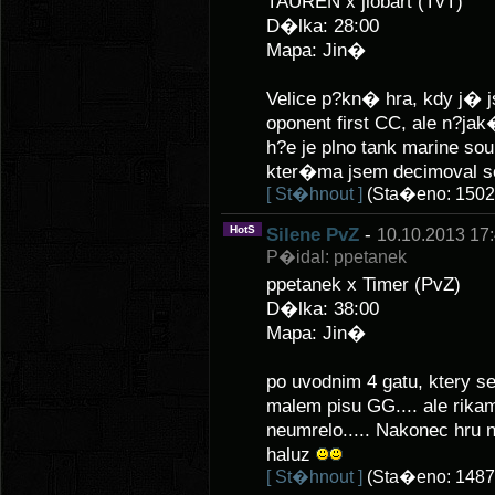
TAUREN x jlobart (TvT)
D�lka: 28:00
Mapa: Jin�
Velice p?kn� hra, kdy j� 
oponent first CC, ale n?ja
h?e je plno tank marine so
kter�ma jsem decimoval s
[ St�hnout ]
(Sta�eno: 1502
HotS
Silene PvZ
-
10.10.2013 17
P�idal: ppetanek
ppetanek x Timer (PvZ)
D�lka: 38:00
Mapa: Jin�
po uvodnim 4 gatu, ktery se
malem pisu GG.... ale rikam
neumrelo..... Nakonec hru 
haluz
[ St�hnout ]
(Sta�eno: 1487