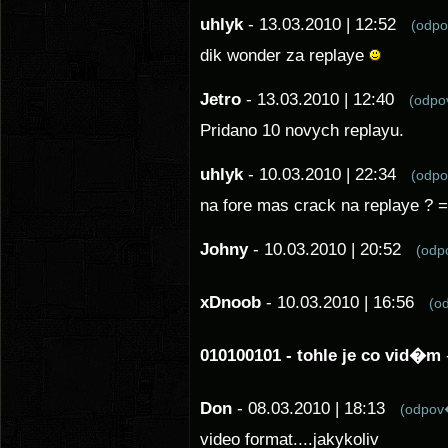
uhlyk
- 13.03.2010 | 12:52
(odp
dik wonder za replaye
Jetro
- 13.03.2010 | 12:40
(odp
Pridano 10 novych replayu.
uhlyk
- 10.03.2010 | 22:34
(odp
na fore mas crack na replaye ? =
Johny
- 10.03.2010 | 20:52
(od
xDnoob
- 10.03.2010 | 16:56
(o
010100101 - tohle je co vid�m
Don
- 08.03.2010 | 18:13
(odpo
video format....jakykoliv