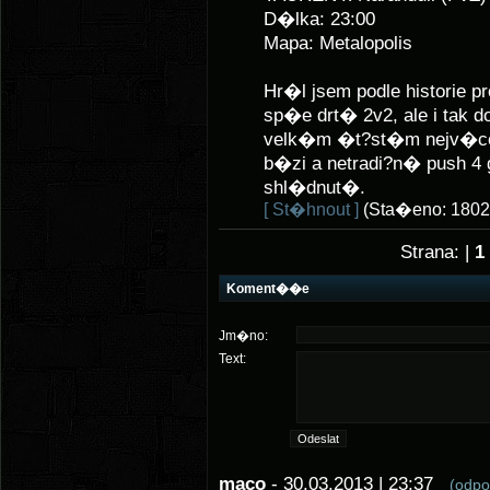
D�lka: 23:00
Mapa: Metalopolis
Hr�l jsem podle historie 
sp�e drt� 2v2, ale i tak 
velk�m �t?st�m nejv�ce 
b�zi a netradi?n� push 4
shl�dnut�.
[ St�hnout ]
(Sta�eno: 1802
Strana: |
1
Koment��e
Jm�no:
Text:
maco
- 30.03.2013 | 23:37
(odp