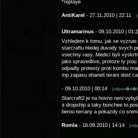
*replaye
AntiKarel
- 27.11.2010 | 22:11
Ultramarinus
- 09.10.2010 | 01
Vzhledem k tomu, jak se vyznas 
starcraftu hledej duvody svych p
vsechny rasy. Medici byli vyskrtn
jako spravedlive, protoze ty jso
odpadly protesty proti kombu m
mp zapasu ohaneli terani dost ca
- 09.10.2010 | 00:14
(odpov�d�t
Starcraft2 je na hovno neni vyby
a dropship a taky bunchee to pos
berou terrany a pokazdy co snima
Romla
- 16.09.2010 | 14:14
(od