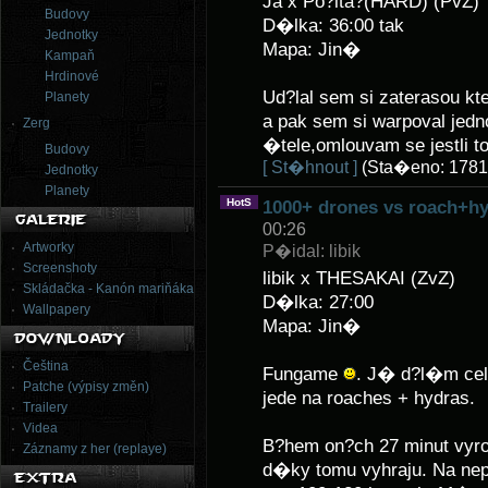
Ja x Po?ita?(HARD) (PvZ)
Budovy
D�lka: 36:00 tak
Jednotky
Mapa: Jin�
Kampaň
Hrdinové
Ud?lal sem si zaterasou k
Planety
a pak sem si warpoval jedn
Zerg
�tele,omlouvam se jestli to
Budovy
[ St�hnout ]
(Sta�eno: 1781
Jednotky
Planety
HotS
1000+ drones vs roach+h
00:26
Artworky
P�idal: libik
Screenshoty
libik x THESAKAI (ZvZ)
Skládačka - Kanón mariňáka
D�lka: 27:00
Wallpapery
Mapa: Jin�
Čeština
Fungame
. J� d?l�m ce
Patche (výpisy změn)
jede na roaches + hydras.
Trailery
Videa
B?hem on?ch 27 minut vyro
Záznamy z her (replaye)
d�ky tomu vyhraju. Na n