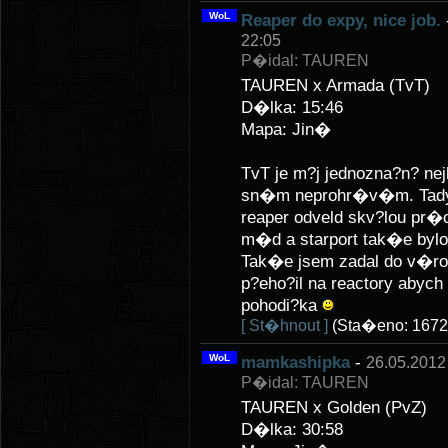
WoL
Reaper do expy, nice job.
22:05
P�idal: TAUREN
TAUREN x Armada (TvT)
D�lka: 15:46
Mapa: Jin�
TvT je m?j jednozna?n? n
sn�m neprohr�v�m. Tady 
reaper odveld skv?lou pr�
m�d a starport tak�e bylo
Tak�e jsem zadal do v�rob
p?eho?il na reactory abych
pohodi?ka
[ St�hnout ]
(Sta�eno: 1672
WoL
mamkashipka
-
26.05.2012
P�idal: TAUREN
TAUREN x Golden (PvZ)
D�lka: 30:58