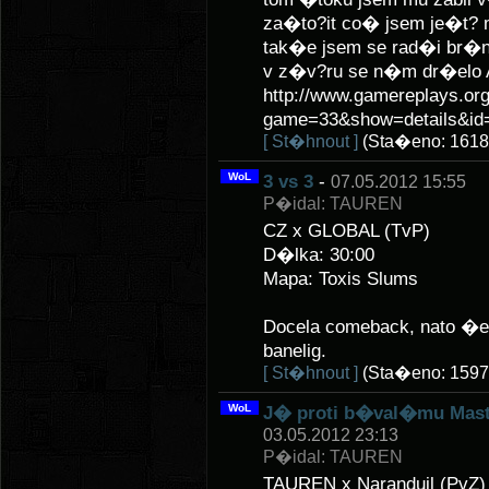
za�to?it co� jsem je�t? 
tak�e jsem se rad�i br�n
v z�v?ru se n�m dr�elo
http://www.gamereplays.org
game=33&show=details&id=
[ St�hnout ]
(Sta�eno: 1618
WoL
3 vs 3
-
07.05.2012 15:55
P�idal: TAUREN
CZ x GLOBAL (TvP)
D�lka: 30:00
Mapa: Toxis Slums
Docela comeback, nato �e 
banelig.
[ St�hnout ]
(Sta�eno: 1597
WoL
J� proti b�val�mu Mast
03.05.2012 23:13
P�idal: TAUREN
TAUREN x Naranduil (PvZ)