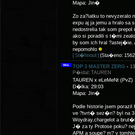
Mapa: Jin�
Zo za?iatku to nevyzeralo n
expu aj ja jemu a hralo sa 
nedostrelia tak som prepol
ako si poradili s t�mi zealo
by som ich hral ?astej�ie
nepomohlo
[ St�hnout ]
(Sta�eno: 1562
WoL
TOP 3 MASTER ZERG
-
13
P�idal: TAUREN
TAUREN x eLeMeNt (PvZ)
D�lka: 29:03
Mapa: Jin�
Podle historie jsem poraz
ve ?tvrt� sez�n? byl na 3
Woydray,chargelot a brut�
J� za ty Protose poku? 
APM a soupe? m? v tomhle 