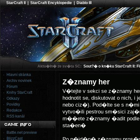
StarCraft II
|
StarCraft Encyklopedie
|
Diablo III
Aktu�ln� ze sv�ta SC:
Sout?� o kn�ku StarCraft II: F
Hlavní stránka
Z�znamy her
Archiv novinek
Fórum
V�tejte v sekci se z�znamy h
Knihy StarCraft
hodnotit se, diskutovat o nich,
Odkazy
nebo ciz�). Pod�lte se s n�
Povídky
Redakce
vytvo�ili pestrou sm�sici za
RSS kanál
m��ete z�znamy �adit podle
sta�en�
Battle.net preview
Po p�id�n� z�znamu pros�m 
BlizzCast