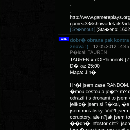
.
.
http://www.gamereplays.org
game=33&show=details&id=
[ St�hnout ]
(Sta�eno: 1602
WoL
dobr� obrana pak kontra
znova :)
-
12.05.2012 14:45
P�idal: TAUREN
TAUREN x dOlPhinnnnN (Z
D�lka: 25:00
Mapa: Jin�
Hr�l jsem zase RANDOM. N
�mou cestou a je�t? m? do
odrazil i s dronami to js
jeliko� jsem si ?�kal, �e
jsem mutalisky. Vid?l jsem 
coruptory, ale n?jak jsem 
��dn� infestor cht?l jsem 
tom �toku jsem mu zabil v