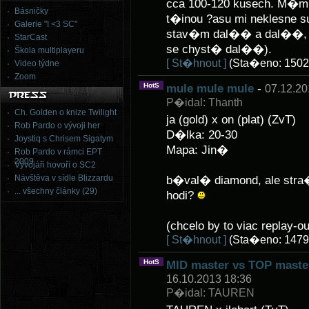
cca 100-120 kusech. M�m 
Básničky
t�inou ?asu mi neklesne su
Galerie "I <3 SC"
stav�m dal�� a dal��, ta
StarCast
se chyst� dal��).
Škola multiplayeru
[ St�hnout ]
(Sta�eno: 1502
Video týdne
Zoom
HotS
mule mule mule
-
07.12.20
P�idal: Thanth
Ch. Golden o knize Twilight
ja (gold) x on (plat) (ZvT)
Rob Pardo o vývoji her
D�lka: 20-30
Joystiq s Chrisem Sigatym
Mapa: Jin�
Rob Pardo v rámci EPT
2009
Vývojáři hovoří o SC2
Návštěva v sídle Blizzardu
b�val� diamond, ale stra�n
... všechny články (29)
hodi?
(chcelo by to viac replay-ou
[ St�hnout ]
(Sta�eno: 1479
HotS
MID master vs TOP master
16.10.2013 18:36
P�idal: TAUREN