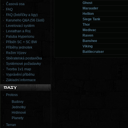
Ghost
Časová osa
Marauder
FAQ
Hellion
FAQ (žebříčky a ligy)
Siege Tank
Karuneho Q&A (56 částí)
Thor
Levelovací systém
Medivac
Leviathan a Roj
Raven
Paluba Hyperionu
Banshee
Příběh SC + SC:BW
Viking
Příběhy jednotek
Battlecruiser
Režim Výzev
Sběratelská postavička
Systémové požadavky
Tvorba 1v1 map
Vyprávění příběhu
Základní informace
Protoss
Budovy
Jednotky
Hrdinové
Planety
Terran