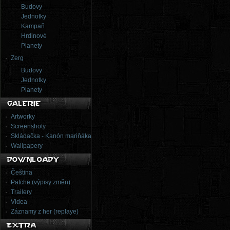
Budovy
Jednotky
Kampaň
Hrdinové
Planety
Zerg
Budovy
Jednotky
Planety
Artworky
Screenshoty
Skládačka - Kanón mariňáka
Wallpapery
Čeština
Patche (výpisy změn)
Trailery
Videa
Záznamy z her (replaye)