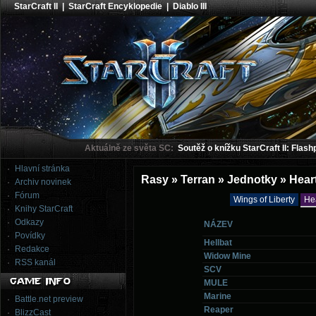
StarCraft II
|
StarCraft Encyklopedie
|
Diablo III
Aktuálně ze světa SC:
Soutěž o knížku StarCraft II: Flash
Hlavní stránka
Rasy » Terran » Jednotky » Hear
Archiv novinek
Fórum
Wings of Liberty
He
Knihy StarCraft
Odkazy
NÁZEV
Povídky
Hellbat
Redakce
Widow Mine
RSS kanál
SCV
MULE
Marine
Battle.net preview
Reaper
BlizzCast