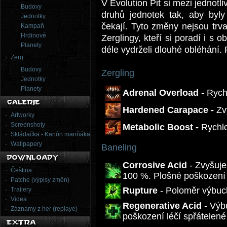
V Evolution Pit si mezi jednot
Budovy
druhů jednotek tak, aby byly
Jednotky
čekají. Tyto změny nejsou trva
Kampaň
Hrdinové
Zerglingy, kteří si poradí i s 
Planety
déle vydrželi dlouhé obléhání. R
Zerg
Budovy
Zergling
Jednotky
Planety
Adrenal Overload
- Rych
Hardened Carapace -
Zv
Artworky
Screenshoty
Metabolic Boost -
Rychl
Skládačka - Kanón mariňáka
Wallpapery
Baneling
Corrosive Acid
- Zvyšuje
Čeština
100 %. Plošné poškození 
Patche (výpisy změn)
Rupture
- Poloměr výbuc
Trailery
Videa
Regenerative Acid
- Výb
Záznamy z her (replaye)
poškození léčí spřátelené