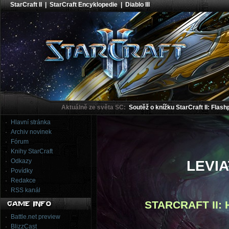
StarCraft II
|
StarCraft Encyklopedie
|
Diablo III
Aktuálně ze světa SC:
Soutěž o knížku StarCraft II: Flash
Hlavní stránka
Archiv novinek
Fórum
Knihy StarCraft
Odkazy
LEVI
Povídky
Redakce
RSS kanál
STARCRAFT II:
Battle.net preview
BlizzCast