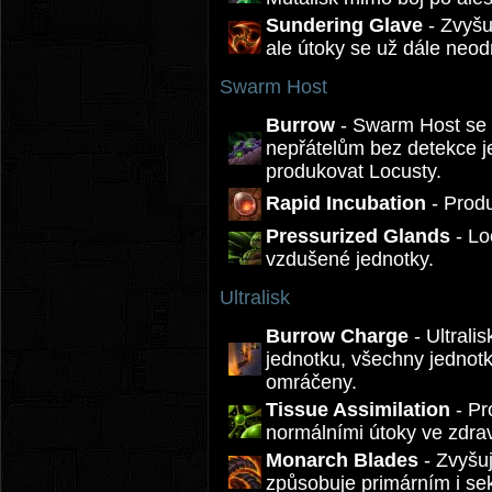
Sundering Glave
- Zvyšu
ale útoky se už dále neodr
Swarm Host
Burrow
- Swarm Host se 
nepřátelům bez detekce je
produkovat Locusty.
Rapid Incubation
- Produ
Pressurized Glands
- Lo
vzdušené jednotky.
Ultralisk
Burrow Charge
- Ultrali
jednotku, všechny jednotk
omráčeny.
Tissue Assimilation
- Pr
normálními útoky ve zdrav
Monarch Blades
- Zvyšu
způsobuje primárním i se