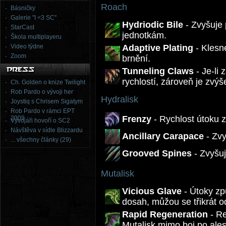
Roach
Básničky
Galerie "I <3 SC"
Hydriodic Bile
- Zvyšuje
StarCast
jednotkám.
Škola multiplayeru
Video týdne
Adaptive Plating
- Klesn
Zoom
brnění.
Tunneling Claws
- Je-li
rychlostí, zároveň je zvý
Ch. Golden o knize Twilight
Rob Pardo o vývoji her
Hydralisk
Joystiq s Chrisem Sigatym
Rob Pardo v rámci EPT
Frenzy
- Rychlost útoku 
2009
Vývojáři hovoří o SC2
Návštěva v sídle Blizzardu
Ancillary Carapace
- Zvy
... všechny články (29)
Grooved Spines
- Zvyšuj
Mutalisk
Vicious Glave
- Útoky zp
dosah, můžou se třikrát od
Rapid Regeneration
- Re
Mutalisk mimo boj po ales