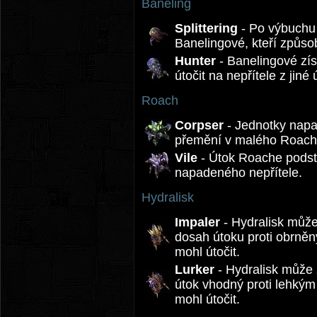
Baneling
Splittering
- Po výbuchu
Banelingové, kteří způso
Hunter
- Banelingové zís
útočit na nepřítele z jiné
Roach
Corpser
- Jednotky napa
přemění v malého Roachl
Vile
- Útok Roache podsta
napadeného nepřítele.
Hydralisk
Impaler
- Hydralisk může
dosah útoku proti obrně
mohl útočit.
Lurker
- Hydralisk může 
útok vhodný proti lehkým
mohl útočit.