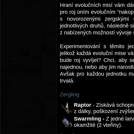
Hraní evolučních misí vám dává
pro roj oním evolučním "nakop
s novorozenými zergskými
jednotlivých druhů, následně si
z nabízených možností vývoje 
Experimentování s těmito jed
jelikož každá evoluční mise v
bude roj vyvíjet? Chci, aby s
najednou, nebo aby jim narostl
Avšak pro každou jednotku má
trvalá.
Zergling
Raptor
- Získává schopno
z dálky, poškození zvýše
Swarmling -
Z jedné larv
okamžité (2 vteřiny).