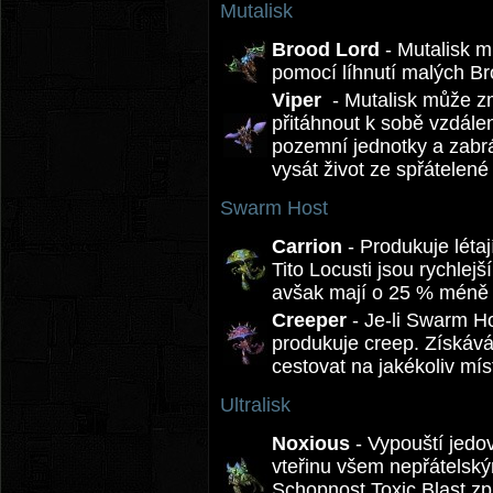
Mutalisk
Brood Lord
- Mutalisk m
pomocí líhnutí malých Br
Viper
- Mutalisk může zm
přitáhnout k sobě vzdále
pozemní jednotky a zabrán
vysát život ze spřátelené 
Swarm Host
Carrion
- Produkuje létaj
Tito Locusti jsou rychlej
avšak mají o 25 % méně 
Creeper
- Je-li Swarm H
produkuje creep. Získáv
cestovat na jakékoliv mí
Ultralisk
Noxious
- Vypouští jedo
vteřinu všem nepřátelsk
Schopnost Toxic Blast z