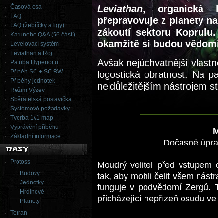
Časová osa
Leviathan
, organická l
FAQ
přepravovuje z planety na
FAQ (žebříčky a ligy)
zákoutí sektoru Koprulu. 
Karuneho Q&A (56 částí)
okamžitě si budou vědomi 
Levelovací systém
Leviathan a Roj
Avšak nejúchvatnější vlastn
Paluba Hyperionu
Příběh SC + SC:BW
logostická obratnost. Na p
Příběhy jednotek
nejdůležitějším nástrojem s
Režim Výzev
Sběratelská postavička
Systémové požadavky
Tvorba 1v1 map
Vyprávění příběhu
Základní informace
Dočasné úpra
Protoss
Moudrý velitel před vstupem 
Budovy
tak, aby mohli čelit všem nást
Jednotky
funguje v podvědomí Zergů. Ti
Hrdinové
přicházející nepřízeň osudu ve
Planety
Terran