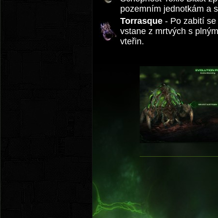
pozemním jednotkám a 
Torrasque
- Po zabití se
vstane z mrtvých s plný
vteřin.