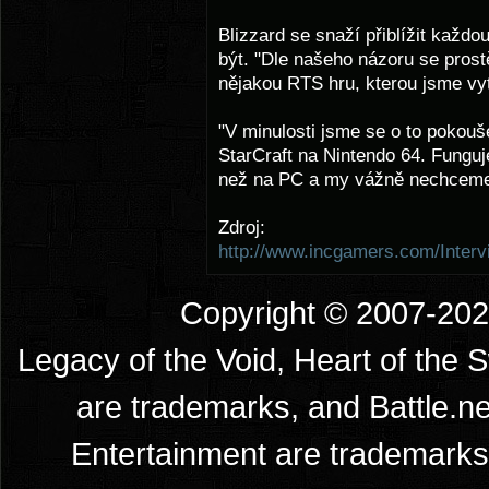
Blizzard se snaží přiblížit každo
být. "Dle našeho názoru se prost
nějakou RTS hru, kterou jsme vytv
"V minulosti jsme se o to pokouše
StarCraft na Nintendo 64. Funguje,
než na PC a my vážně nechceme, 
Zdroj:
http://www.incgamers.com/Interv
Copyright © 2007-2026
Legacy of the Void, Heart of the 
are trademarks, and Battle.ne
Entertainment are trademarks 