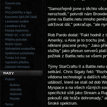
Časová osa
FAQ
"Samozřejmě jsme o těchto věcec
FAQ (žebříčky a ligy)
nerozhodli," potvrdil nám Browder
Karuneho Q&A (56 částí)
jsme na Battle.netu mnoho peněz
Levelovací systém
udržovat dál," pokračuje, "ale n
Leviathan a Roj
Paluba Hyperionu
Rob Pardo dodal: "Fakt hodně z 
Příběh SC + SC:BW
Ameriky, u Asie je to trochu jiné,
Příběhy jednotek
Režim Výzev
některé placené prvky." Jako pří
Sběratelská postavička
služby" jako přesun serverů platí
Systémové požadavky
požitek z Battle.netu se všemi p
Tvorba 1v1 map
Vyprávění příběhu
Týmy StarCraftu II a Battle.netu c
Základní informace
setkání. Chris Sigaty řekl: "Rozh
vědoma technologií a dalších věcí
Protoss
událostí, které se stali od dob W
Budovy
Myspace a na všech různých soci
Jednotky
specifické sítě jako Stream a Rup
Hrdinové
pokouší dát hráče dohromady," al
Planety
široké spektrum.
Terran