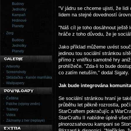
Budovy
"V jádru se chceme ujisti, že lidi
Jednotky
lidem na stejné dovedností úrovni
Kampaň
Hrdinové
Planety
"Náš cíl je toho dosáhnout ještě 
Zerg
hráče z toho důvodu, že je sociáln
Budovy
Jednotky
Jako příklad můžeme uvést součas
Planety
jedinou tou sociální stránkou sít
přímo z vnitřku samotné hry aniž
prohlížeče. "Zda-li to bude dostup
Artworky
co zatím netuším," dodal Sigaty.
Screenshoty
Skládačka - Kanón mariňáka
Wallpapery
Jak bude integrována komunit
Se sociální stránkou hraní je ta
Čeština
Patche (výpisy změn)
průběhu let pěkně rozrostla, po
Trailery
StarCraftem pokračujíc a WarCra
Videa
StarCraftu II nabídne úplně všec
Záznamy z her (replaye)
plnorozsahovou kampani se Stor
Blizzard k dispozici. "Neříkám, 