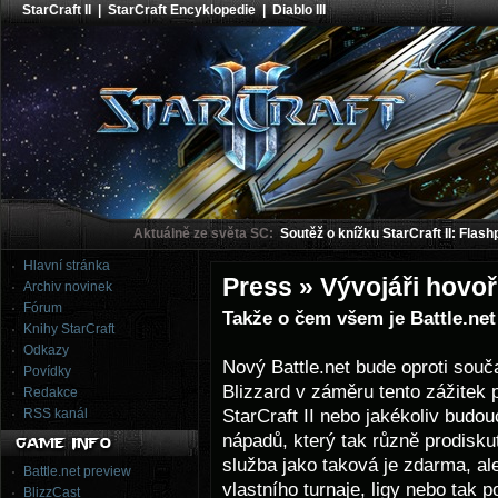
StarCraft II
|
StarCraft Encyklopedie
|
Diablo III
Aktuálně ze světa SC:
Soutěž o knížku StarCraft II: Flash
Hlavní stránka
Press » Vývojáři hovoř
Archiv novinek
Fórum
Takže o čem všem je Battle.net
Knihy StarCraft
Odkazy
Nový Battle.net bude oproti souč
Povídky
Blizzard v záměru tento zážitek
Redakce
StarCraft II nebo jakékoliv budou
RSS kanál
nápadů, který tak různě prodisku
služba jako taková je zdarma, ale
Battle.net preview
vlastního turnaje, ligy nebo tak 
BlizzCast