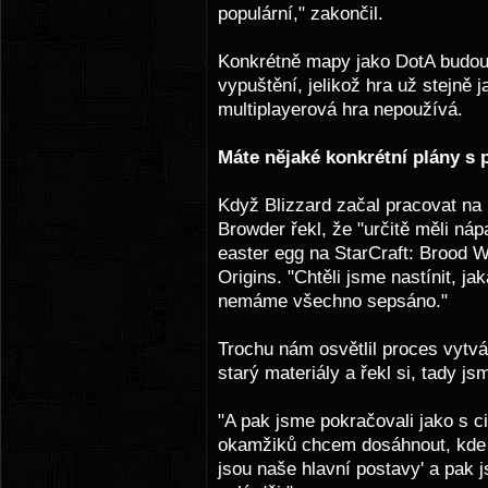
populární," zakončil.
Konkrétně mapy jako DotA budou 
vypuštění, jelikož hra už stejně 
multiplayerová hra nepoužívá.
Máte nějaké konkrétní plány s 
Když Blizzard začal pracovat na 
Browder řekl, že "určitě měli náp
easter egg na StarCraft: Brood 
Origins. "Chtěli jsme nastínit, ja
nemáme všechno sepsáno."
Trochu nám osvětlil proces vytvář
starý materiály a řekl si, tady js
"A pak jsme pokračovali jako s cih
okamžiků chcem dosáhnout, kde j
jsou naše hlavní postavy' a pak j