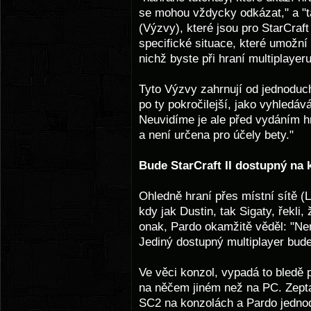
se mohou vždycky odkázat," a "
(Výzvy), které jsou pro StarCraft
specifické situace, které umožní
nichž byste při hraní multiplayer
Tyto Výzvy zahrnují od jednoduch
po ty pokročilejší, jako vyhledá
Neuvidíme je ale před vydáním hr
a není určena pro účely bety."
Bude StarCraft II dostupný na 
Ohledně hraní přes místní sítě (
kdy jak Dustin, tak Sigaty, řekli,
onak, Pardo okamžitě věděl: "Ne
Jediný dostupný multiplayer bude
Ve věci konzol, vypadá to bledě p
na něčem jiném než na PC. Zeptal
SC2 na konzolách a Pardo jedno