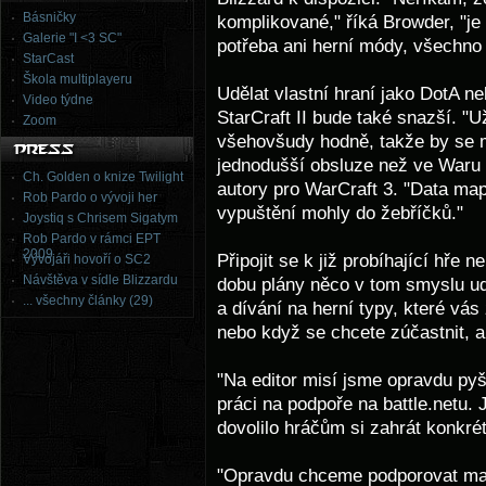
Básničky
komplikované," říká Browder, "je
Galerie "I <3 SC"
potřeba ani herní módy, všechno
StarCast
Škola multiplayeru
Udělat vlastní hraní jako DotA n
Video týdne
StarCraft II bude také snazší. "U
Zoom
všehovšudy hodně, takže by se mo
jednodušší obsluze než ve Waru 3
Ch. Golden o knize Twilight
autory pro WarCraft 3. "Data map
Rob Pardo o vývoji her
vypuštění mohly do žebříčků."
Joystiq s Chrisem Sigatym
Rob Pardo v rámci EPT
2009
Připojit se k již probíhající hře
Vývojáři hovoří o SC2
Návštěva v sídle Blizzardu
dobu plány něco v tom smyslu udě
... všechny články (29)
a dívání na herní typy, které vás
nebo když se chcete zúčastnit, a
"Na editor misí jsme opravdu pyš
práci na podpoře na battle.netu. 
dovolilo hráčům si zahrát konkrét
"Opravdu chceme podporovat ma