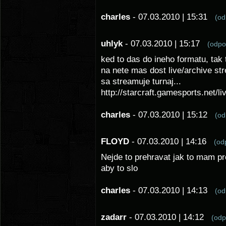
charles
- 07.03.2010 | 15:31
(o
uhlyk
- 07.03.2010 | 15:17
(odp
ked to das do ineho formatu, tak 
na nete mas dost live/archive str
sa streamuje turnaj...
http://starcraft.gamesports.net/li
charles
- 07.03.2010 | 15:12
(o
FLOYD
- 07.03.2010 | 14:16
(o
Nejde to prehravat jak to mam pr
aby to slo
charles
- 07.03.2010 | 14:13
(o
zadarr
- 07.03.2010 | 14:12
(od