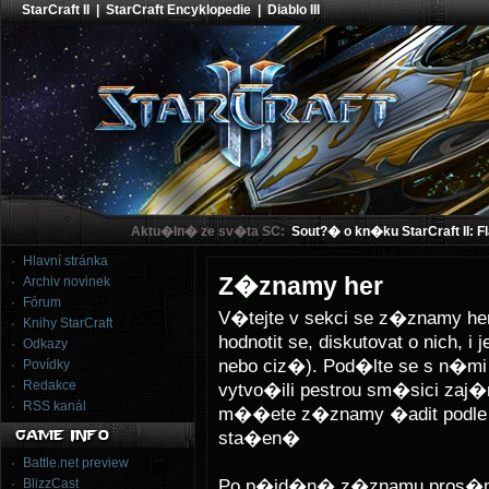
StarCraft II
|
StarCraft Encyklopedie
|
Diablo III
Aktu�ln� ze sv�ta SC:
Sout?� o kn�ku StarCraft II: F
Hlavní stránka
Z�znamy her
Archiv novinek
Fórum
V�tejte v sekci se z�znamy h
Knihy StarCraft
hodnotit se, diskutovat o nich,
Odkazy
nebo ciz�). Pod�lte se s n�
Povídky
Redakce
vytvo�ili pestrou sm�sici za
RSS kanál
m��ete z�znamy �adit podle
sta�en�
Battle.net preview
Po p�id�n� z�znamu pros�m 
BlizzCast