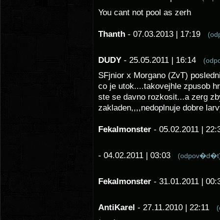
You cant not pool as zerh
Thanth
- 07.03.2013 | 17:19
(od
DUDY
- 25.05.2011 | 16:14
(odp
SFjnior x Morgano (ZvT) posledn
co je utok....takovejhle zpusob hr
ste se davno rozkosit...a zerg z
zakladen,,,,nedoplnuje dobre larvy
Fekalmonster
- 05.02.2011 | 2
- 04.02.2011 | 03:03
(odpov�d�t
Fekalmonster
- 31.01.2011 | 0
AntiKarel
- 27.11.2010 | 22:11