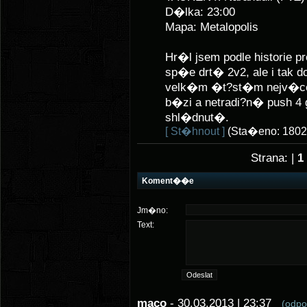
D�lka: 23:00
Mapa: Metalopolis
Hr�l jsem podle historie 
sp�e drt� 2v2, ale i tak 
velk�m �t?st�m nejv�ce 
b�zi a netradi?n� push 4
shl�dnut�.
[ St�hnout ]
(Sta�eno: 1802
Strana: |
1
Koment��e
Jm�no:
Text:
maco
- 30.03.2013 | 23:37
(odp