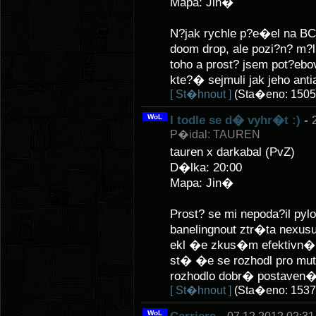
Mapa: Jin�
N?jak rychle p?e�el na BC a 
doom drop, ale pozi?n? m
toho a prost? jsem pot?ebo
kte?� sejmuli jak jeho anti
[ St�hnout ]
(Sta�eno: 1505
WoL
I todle se d� vyhr�t :)
-
P�idal: TAUREN
tauren x darkabal (PvZ)
D�lka: 20:00
Mapa: Jin�
Prost? se mi nepoda?il pyl
banelingnout ztr�ta nexusu
ekl �e zkus�m efektivn� 
st� �e se rozhodl pro muty
rozhodlo dobr� postaven� 
[ St�hnout ]
(Sta�eno: 1537
WoL