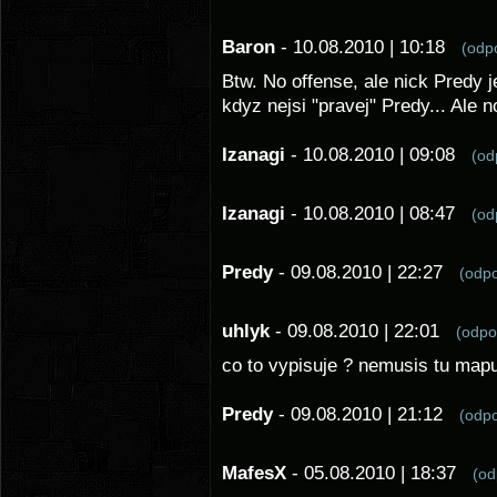
Baron
- 10.08.2010 | 10:18
(od
Btw. No offense, ale nick Predy 
kdyz nejsi "pravej" Predy... Ale no
Izanagi
- 10.08.2010 | 09:08
(o
Izanagi
- 10.08.2010 | 08:47
(o
Predy
- 09.08.2010 | 22:27
(odp
uhlyk
- 09.08.2010 | 22:01
(odp
co to vypisuje ? nemusis tu mapu
Predy
- 09.08.2010 | 21:12
(odp
MafesX
- 05.08.2010 | 18:37
(o