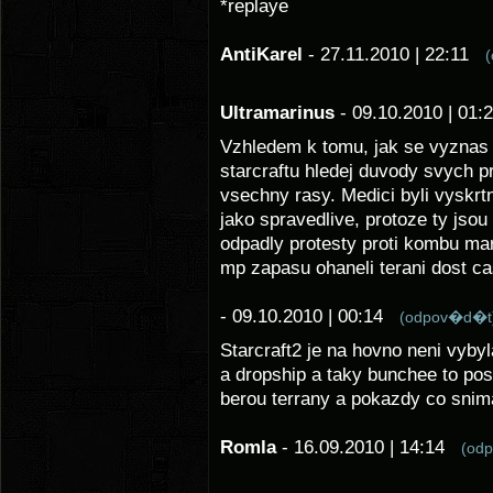
*replaye
AntiKarel
- 27.11.2010 | 22:11
Ultramarinus
- 09.10.2010 | 01
Vzhledem k tomu, jak se vyznas 
starcraftu hledej duvody svych p
vsechny rasy. Medici byli vyskrtn
jako spravedlive, protoze ty jso
odpadly protesty proti kombu m
mp zapasu ohaneli terani dost ca
- 09.10.2010 | 00:14
(odpov�d�t
Starcraft2 je na hovno neni vyby
a dropship a taky bunchee to pos
berou terrany a pokazdy co snima
Romla
- 16.09.2010 | 14:14
(od