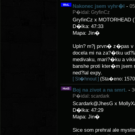
WoL
Nakonec jsem vyhr�l
-
05
P�idal: GryfinCz
GryfinCz x MOTORHEAD (
D�lka: 47:33
Mapa: Jin�
Upln? m?j prvn� z�pas v 
docela mi na za?�tku ud?
medivaku, mari?�ku a vik
banshe proti kter�m jsem 
ned?lal expy.
[ St�hnout ]
(Sta�eno: 1570
HotS
Boj na zivot a na smrt.
-
3
P�idal: scardark
Scardark@JhesG x MollyX
D�lka: 47:29
Mapa: Jin�
Sice som prehral ale mysli