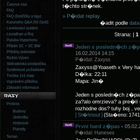
Časová osa
t�chto str�nek.
FAQ
» P�idat replay
FAQ (žebříčky a ligy)
�adit podle
dat
Karuneho Q&A (56 částí)
Levelovací systém
Strana: |
1
Leviathan a Roj
Paluba Hyperionu
Příběh SC + SC:BW
HotS
Jeden s posledn�ch z�pas
Příběhy jednotek
16.02.2014 14:15
Režim Výzev
P�idal: Zaxyss
Sběratelská postavička
Zaxyss@Yoaseth x Very ha
Systémové požadavky
D�lka: 22:11
Tvorba 1v1 map
Mapa: Jin�
Vyprávění příběhu
Základní informace
Jeden s posledn�ch z�pa
za?alo omrzieva? a pre�li
Protoss
rozhodne dos? tuhy boj , v
Budovy
[ St�hnout ]
(Sta�eno: 1741
Jednotky
Hrdinové
HotS
Prvni hard z�pas
-
05.02.
Planety
P�idal: Haneses
Terran