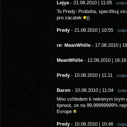
Lojya
- 21.08.2010 | 11:05
(odp
To Predy: Proboha, specifikuj vic
pro zacatek
))
Predy
- 21.08.2010 | 10:55
(odp
re: MeanWhille
- 17.08.2010 | 
MeanWhille
- 12.08.2010 | 16:
Predy
- 10.08.2010 | 11:11
(odp
Baron
- 10.08.2010 | 11:04
(odp
Mno vzhledem k nekterym tvym o
tipnout, ze na 99,99999999% nejsi
Evrope
Predy
- 10.08.2010 | 10:46
(odp