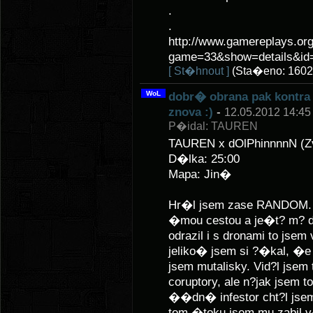
.
.
http://www.gamereplays.org
game=33&show=details&id=
[ St�hnout ]
(Sta�eno: 1602
WoL
dobr� obrana pak kontra
znova :)
-
12.05.2012 14:45
P�idal: TAUREN
TAUREN x dOlPhinnnnN (Z
D�lka: 25:00
Mapa: Jin�
Hr�l jsem zase RANDOM. N
�mou cestou a je�t? m? do
odrazil i s dronami to js
jeliko� jsem si ?�kal, �e
jsem mutalisky. Vid?l jsem 
coruptory, ale n?jak jsem 
��dn� infestor cht?l jsem 
tom �toku jsem mu zabil v