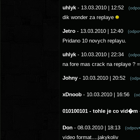
uhlyk
- 13.03.2010 | 12:52
(odp
dik wonder za replaye
Jetro
- 13.03.2010 | 12:40
(odp
Pridano 10 novych replayu.
uhlyk
- 10.03.2010 | 22:34
(odp
na fore mas crack na replaye ? =
Johny
- 10.03.2010 | 20:52
(od
xDnoob
- 10.03.2010 | 16:56
(o
010100101 - tohle je co vid�m
Don
- 08.03.2010 | 18:13
(odpo
video format....jakykoliv