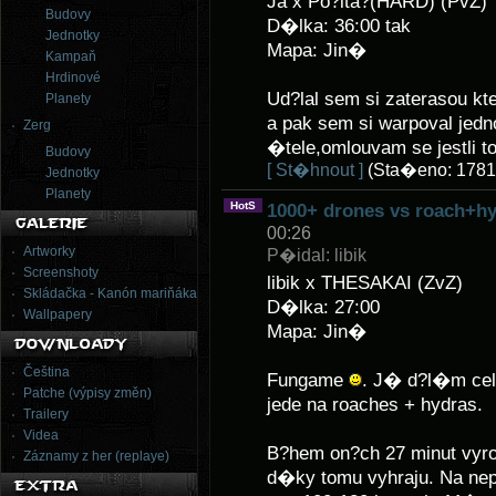
Ja x Po?ita?(HARD) (PvZ)
Budovy
D�lka: 36:00 tak
Jednotky
Mapa: Jin�
Kampaň
Hrdinové
Ud?lal sem si zaterasou k
Planety
a pak sem si warpoval jedn
Zerg
�tele,omlouvam se jestli to
Budovy
[ St�hnout ]
(Sta�eno: 1781
Jednotky
Planety
HotS
1000+ drones vs roach+h
00:26
Artworky
P�idal: libik
Screenshoty
libik x THESAKAI (ZvZ)
Skládačka - Kanón mariňáka
D�lka: 27:00
Wallpapery
Mapa: Jin�
Čeština
Fungame
. J� d?l�m ce
Patche (výpisy změn)
jede na roaches + hydras.
Trailery
Videa
B?hem on?ch 27 minut vyro
Záznamy z her (replaye)
d�ky tomu vyhraju. Na n