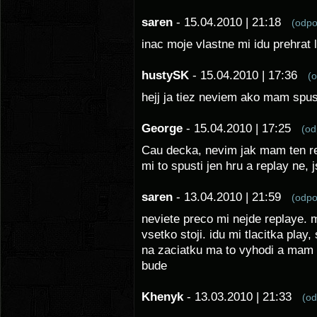
saren
- 15.04.2010 | 21:18
(odp
inac moje vlastne mi idu prehrat 
hustySK
- 15.04.2010 | 17:36
(
hejj ja tiez neviem ako mam spus
George
- 15.04.2010 | 17:25
(o
Cau decka, nevim jak mam ten re
mi to spusti jen hru a replay ne,
saren
- 13.04.2010 | 21:59
(odp
neviete preco mi nejde replaye. 
vsetko stoji. idu mi tlacitka play,
na zaciatku ma to vyhodi a mam 
bude
Khenyk
- 13.03.2010 | 21:33
(o