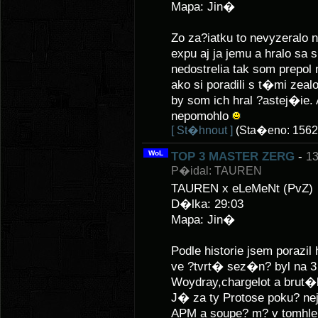
Mapa: Jin�
Zo za?iatku to nevyzeralo n
expu aj ja jemu a hralo sa 
nedostrelia tak som prepol
ako si poradili s t�mi zealo
by som ich hral ?astej�ie
nepomohlo
[ St�hnout ]
(Sta�eno: 1562
WoL
TOP 3 MASTER ZERG
-
13
P�idal: TAUREN
TAUREN x eLeMeNt (PvZ)
D�lka: 29:03
Mapa: Jin�
Podle historie jsem poraz
ve ?tvrt� sez�n? byl na 3
Woydray,chargelot a brut�
J� za ty Protose poku? 
APM a soupe? m? v tomhle 