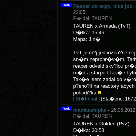
WoL
Reaper do expy, nice job.
22:05
P�idal: TAUREN
TAUREN x Armada (TvT)
D�lka: 15:46
Mapa: Jin�
TvT je m?j jednozna?n? n
sn�m neprohr�v�m. Tady 
reaper odveld skv?lou pr�
m�d a starport tak�e bylo
Tak�e jsem zadal do v�rob
p?eho?il na reactory abych
pohodi?ka
[ St�hnout ]
(Sta�eno: 1672
WoL
mamkashipka
-
26.05.2012
P�idal: TAUREN
TAUREN x Golden (PvZ)
D�lka: 30:58