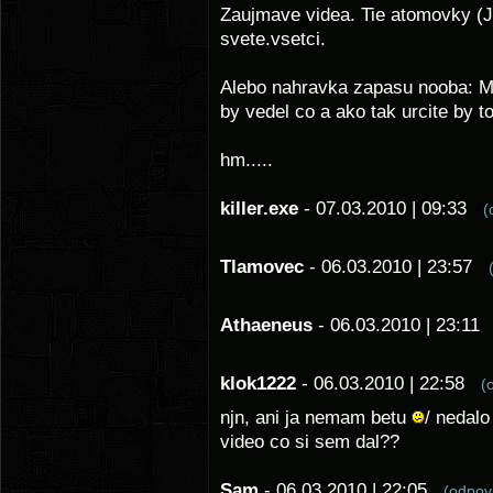
Zaujmave videa. Tie atomovky (J
svete.vsetci.
Alebo nahravka zapasu nooba: Ma
by vedel co a ako tak urcite by to
hm.....
killer.exe
- 07.03.2010 | 09:33
(
Tlamovec
- 06.03.2010 | 23:57
Athaeneus
- 06.03.2010 | 23:1
klok1222
- 06.03.2010 | 22:58
(
njn, ani ja nemam betu
/ nedalo
video co si sem dal??
Sam
- 06.03.2010 | 22:05
(odpo