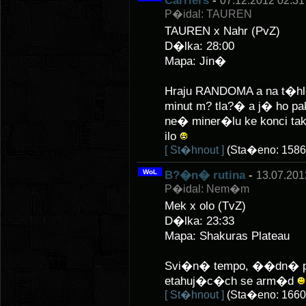
Carriers
-
07.12.2012 02:31
P�idal: TAUREN
TAUREN x Nahr (PvZ)
D�lka: 28:00
Mapa: Jin�
Hraju RANDOMA a na t�hle 
minut m? tla?� a j� ho pak
ne� miner�lu ke konci tak 
ilo
[ St�hnout ]
(Sta�eno: 1586
WoL
B?�n� rutina
-
13.07.201
P�idal: Nem�m
Mek x olo (TvZ)
D�lka: 23:33
Mapa: Shakuras Plateau
Svi�n� tempo, ��dn� po
etahuj�c�ch se arm�d
[ St�hnout ]
(Sta�eno: 1660