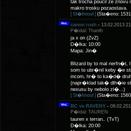
tak trocha poucil ze znovu
makro trosku pozaostava.
[ St�hnout ]
(Sta�eno: 1531
WoL
canon rush
-
13.02.2013 21
P�idal: Thanth
ja x on (ZvZ)
D�lka: 10:00
Mapa: Jin�
Blizard by to mal nerfn
som to ubr�nil keby �e sti
incom, hr� to ka�d� druh� 
(napr�klad tak� dlh�ie st
nexusu by nebolo zl�...)
[ St�hnout ]
(Sta�eno: 1560
WoL
BC vs RAVENY
-
09.02.201
P�idal: TAUREN
tauren x terran.. (TvT)
D�lka: 20:00