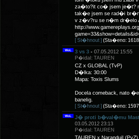
za�to?it co� jsem je�t? 
tak�e jsem se rad�i br�n
v z�v?ru se n�m dr�elo
http://www.gamereplays.org
game=33&show=details&id=
[ St�hnout ]
(Sta�eno: 1618
WoL
3 vs 3
-
07.05.2012 15:55
P�idal: TAUREN
CZ x GLOBAL (TvP)
D�lka: 30:00
Mapa: Toxis Slums
Docela comeback, nato �e 
banelig.
[ St�hnout ]
(Sta�eno: 1597
WoL
J� proti b�val�mu Mast
03.05.2012 23:13
P�idal: TAUREN
TAUREN x Naranduil (PvZ)