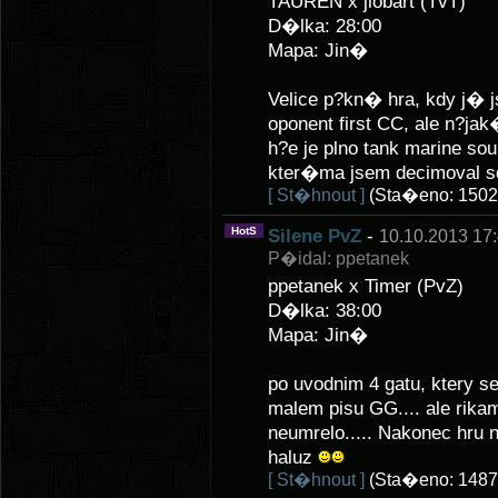
TAUREN x jlobart (TvT)
D�lka: 28:00
Mapa: Jin�
Velice p?kn� hra, kdy j� 
oponent first CC, ale n?ja
h?e je plno tank marine so
kter�ma jsem decimoval s
[ St�hnout ]
(Sta�eno: 1502
HotS
Silene PvZ
-
10.10.2013 17
P�idal: ppetanek
ppetanek x Timer (PvZ)
D�lka: 38:00
Mapa: Jin�
po uvodnim 4 gatu, ktery se
malem pisu GG.... ale rikam
neumrelo..... Nakonec hru 
haluz
[ St�hnout ]
(Sta�eno: 1487