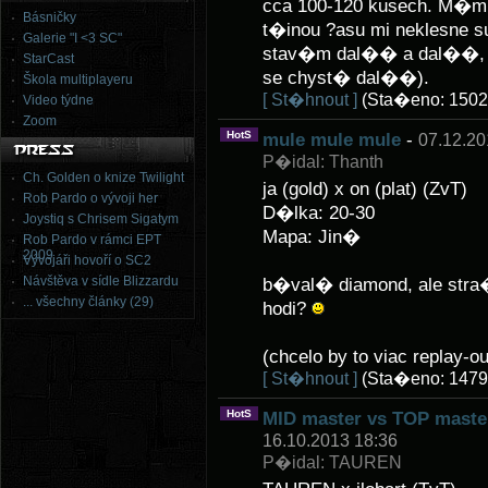
cca 100-120 kusech. M�m 
Básničky
t�inou ?asu mi neklesne su
Galerie "I <3 SC"
stav�m dal�� a dal��, ta
StarCast
se chyst� dal��).
Škola multiplayeru
[ St�hnout ]
(Sta�eno: 1502
Video týdne
Zoom
HotS
mule mule mule
-
07.12.20
P�idal: Thanth
Ch. Golden o knize Twilight
ja (gold) x on (plat) (ZvT)
Rob Pardo o vývoji her
D�lka: 20-30
Joystiq s Chrisem Sigatym
Mapa: Jin�
Rob Pardo v rámci EPT
2009
Vývojáři hovoří o SC2
Návštěva v sídle Blizzardu
b�val� diamond, ale stra�n
... všechny články (29)
hodi?
(chcelo by to viac replay-ou
[ St�hnout ]
(Sta�eno: 1479
HotS
MID master vs TOP master
16.10.2013 18:36
P�idal: TAUREN