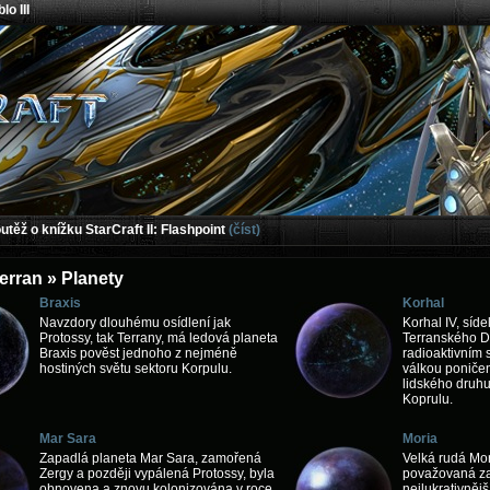
lo III
těž o knížku StarCraft II: Flashpoint
(číst)
erran » Planety
Braxis
Korhal
Navzdory dlouhému osídlení jak
Korhal IV, síde
Protossy, tak Terrany, má ledová planeta
Terranského D
Braxis pověst jednoho z nejméně
radioaktivním 
hostiných světu sektoru Korpulu.
válkou poničen
lidského druhu
Koprulu.
Mar Sara
Moria
Zapadlá planeta Mar Sara, zamořená
Velká rudá Mor
Zergy a později vypálená Protossy, byla
považovaná z
obnovena a znovu kolonizována v roce
nejlukrativnějš