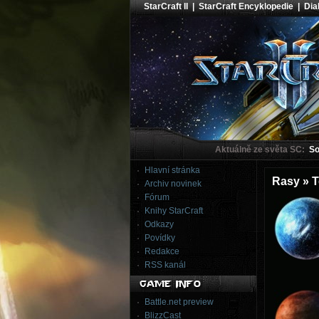
StarCraft II
|
StarCraft Encyklopedie
|
Diab
Aktuálně ze světa SC:
Sou
Hlavní stránka
Rasy » T
Archiv novinek
Fórum
Knihy StarCraft
Odkazy
Povídky
Redakce
RSS kanál
Battle.net preview
BlizzCast