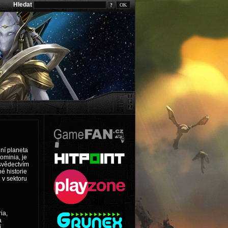
Hledat
?
lní planeta
ominia, je
svědectvím
é historie
 v sektoru
ia,
a
í