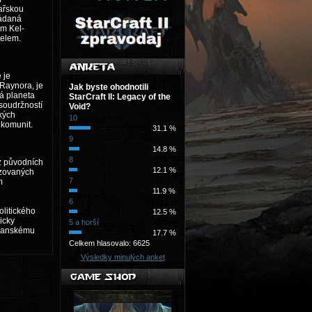
ařskou
ládaná
m Kel-
telem.
 je
Raynora, je
Jak byste ohodnotili
á planeta
StarCraft II: Legacy of the
soudržností
Void?
kých
10
komunit.
31.1 %
9
14.8 %
8
z původních
12.1 %
izovaných
7
m
11.9 %
6
olitického
12.5 %
icky
5 a horší
yranskému
17.7 %
Celkem hlasovalo: 6625
Výsledky minulých anket