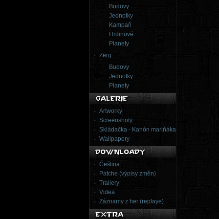
Budovy
Jednotky
Kampaň
Hrdinové
Planety
Zerg
Budovy
Jednotky
Planety
Artworky
Screenshoty
Skládačka - Kanón mariňáka
Wallpapery
Čeština
Patche (výpisy změn)
Trailery
Videa
Záznamy z her (replaye)