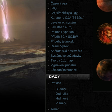
Časová osa
FAQ
FAQ (žebříčky a ligy)
Karuneho Q&A (56 částí)
Levelovací systém
Leviathan a Roj
Paluba Hyperionu
Příběh SC + SC:BW
Příběhy jednotek
Režim Výzev
Sběratelská postavička
Systémové požadavky
Tvorba 1v1 map
Vyprávění příběhu
Základní informace
Protoss
Budovy
Jednotky
Hrdinové
Planety
Terran