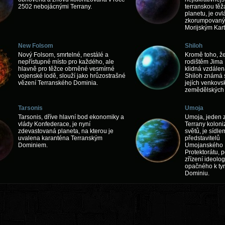
2502 nebojácnými Terrany.
terranskou těž
planetu, je ov
zkorumpovaný
Morijským Kar
New Folsom
Shiloh
Nový Folsom, smrtelné, nestálé a
Kromě toho, že
nepřístupné místo pro každého, ale
rodištěm Jima 
hlavně pro těžce obrněné vesmírné
klidná vzdálen
vojenské lodě, slouží jako hrůzostrašné
Shiloh známá 
vězení Terranského Dominia.
jejích venkovs
zemědělských 
Tarsonis
Umoja
Tarsonis, dříve hlavní bod ekonomiky a
Umoja, jeden 
vlády Konfederace, je nyní
Terrany kolon
zdevastovaná planeta, na kterou je
světů, je sídle
uvalena karanténa Terranským
představitelů
Dominiem.
Umojanského
Protektorátu, p
zřízení ideolog
opačného k t
Dominiu.