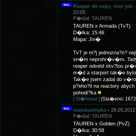
WoL
Reaper do expy, nice job.
22:05
P�idal: TAUREN
TAUREN x Armada (TvT)
D�lka: 15:46
Mapa: Jin�
TvT je m?j jednozna?n? n
sn�m neprohr�v�m. Tady 
reaper odveld skv?lou pr�
m�d a starport tak�e bylo
Tak�e jsem zadal do v�rob
p?eho?il na reactory abych
pohodi?ka
[ St�hnout ]
(Sta�eno: 1672
WoL
mamkashipka
-
26.05.2012
P�idal: TAUREN
TAUREN x Golden (PvZ)
D�lka: 30:58