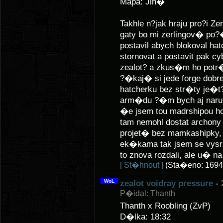
Mapa: Jin�
Takhle n?jak hraju pro?i Z
gaty bo mi zerlingov� po?
postavil abych blokoval ha
stornovat a postavit pak c
zealot? a zkus�m ho potr�
?�kaj� si jede forge dob
hatcherku bez str�ty je�t
arm�du ?�m bych aj naru�
�e jsem tou madrshipou ho?
tam nemohl dostat archon
projet� bez mamkashipky, 
ek�kama tak jsem se vysral
to znova rozdali, ale u� na
[ St�hnout ]
(Sta�eno: 1694
WoL
zealot voidray pressure
-
P�idal: Thanth
Thanth x Roobling (ZvP)
D�lka: 18:32