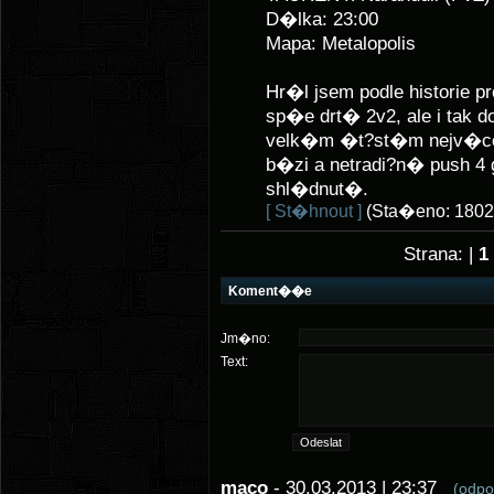
D�lka: 23:00
Mapa: Metalopolis
Hr�l jsem podle historie 
sp�e drt� 2v2, ale i tak 
velk�m �t?st�m nejv�ce 
b�zi a netradi?n� push 4
shl�dnut�.
[ St�hnout ]
(Sta�eno: 1802
Strana: |
1
Koment��e
Jm�no:
Text:
maco
- 30.03.2013 | 23:37
(odp