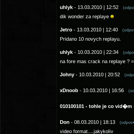
uhlyk
- 13.03.2010 | 12:52
(odp
dik wonder za replaye
Jetro
- 13.03.2010 | 12:40
(odp
Pridano 10 novych replayu.
uhlyk
- 10.03.2010 | 22:34
(odp
na fore mas crack na replaye ? =
Johny
- 10.03.2010 | 20:52
(od
xDnoob
- 10.03.2010 | 16:56
(o
010100101 - tohle je co vid�m
Don
- 08.03.2010 | 18:13
(odpo
video format....jakykoliv