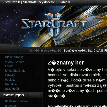
StarCraft II
|
StarCraft Encyklopedie
|
Diablo III
Aktu�ln� ze sv�ta SC:
Sout?� o kn�ku StarCraft II: F
Hlavní stránka
Z�znamy her
Archiv novinek
Fórum
V�tejte v sekci se z�znamy h
Knihy StarCraft
hodnotit se, diskutovat o nich,
Odkazy
nebo ciz�). Pod�lte se s n�
Povídky
Redakce
vytvo�ili pestrou sm�sici za
RSS kanál
m��ete z�znamy �adit podle
sta�en�
Battle.net preview
Po p�id�n� z�znamu pros�m 
BlizzCast