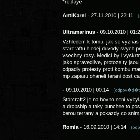
*replaye
AntiKarel
- 27.11.2010 | 22:11
Ultramarinus
- 09.10.2010 | 01
Vzhledem k tomu, jak se vyznas 
starcraftu hledej duvody svych p
vsechny rasy. Medici byli vyskrtn
jako spravedlive, protoze ty jso
odpadly protesty proti kombu m
mp zapasu ohaneli terani dost ca
- 09.10.2010 | 00:14
(odpov�d�t
Starcraft2 je na hovno neni vyby
a dropship a taky bunchee to pos
berou terrany a pokazdy co snima
Romla
- 16.09.2010 | 14:14
(od