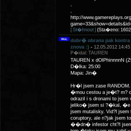
.
.
http://www.gamereplays.org
game=33&show=details&id=
[ St�hnout ]
(Sta�eno: 1602
WoL
dobr� obrana pak kontra
znova :)
-
12.05.2012 14:45
P�idal: TAUREN
TAUREN x dOlPhinnnnN (Z
D�lka: 25:00
Mapa: Jin�
Hr�l jsem zase RANDOM. N
�mou cestou a je�t? m? do
odrazil i s dronami to js
jeliko� jsem si ?�kal, �e
jsem mutalisky. Vid?l jsem 
coruptory, ale n?jak jsem 
��dn� infestor cht?l jsem 
tom �toku jsem mu zabil v