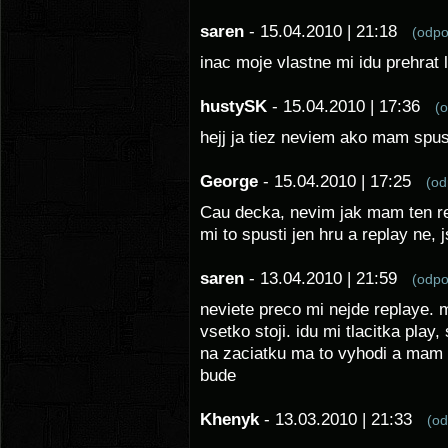
saren
- 15.04.2010 | 21:18
(odp
inac moje vlastne mi idu prehrat 
hustySK
- 15.04.2010 | 17:36
(
hejj ja tiez neviem ako mam spus
George
- 15.04.2010 | 17:25
(o
Cau decka, nevim jak mam ten re
mi to spusti jen hru a replay ne,
saren
- 13.04.2010 | 21:59
(odp
neviete preco mi nejde replaye. 
vsetko stoji. idu mi tlacitka play,
na zaciatku ma to vyhodi a mam 
bude
Khenyk
- 13.03.2010 | 21:33
(o