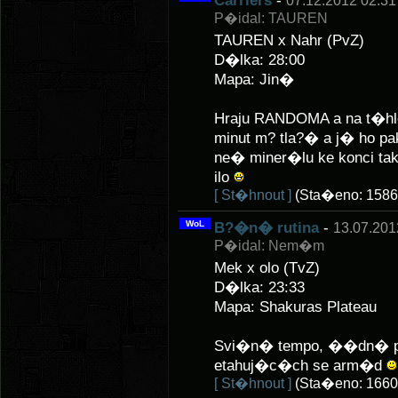
Carriers
-
07.12.2012 02:31
P�idal: TAUREN
TAUREN x Nahr (PvZ)
D�lka: 28:00
Mapa: Jin�
Hraju RANDOMA a na t�hle 
minut m? tla?� a j� ho pak
ne� miner�lu ke konci tak 
ilo
[ St�hnout ]
(Sta�eno: 1586
WoL
B?�n� rutina
-
13.07.201
P�idal: Nem�m
Mek x olo (TvZ)
D�lka: 23:33
Mapa: Shakuras Plateau
Svi�n� tempo, ��dn� po
etahuj�c�ch se arm�d
[ St�hnout ]
(Sta�eno: 1660