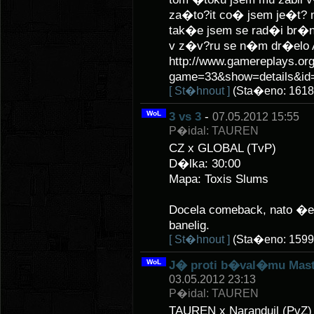
za�to?it co� jsem je�t? 
tak�e jsem se rad�i br�n
v z�v?ru se n�m dr�elo
http://www.gamereplays.org
game=33&show=details&id=
[ St�hnout ]
(Sta�eno: 1618
WoL
3 vs 3
-
07.05.2012 15:55
P�idal: TAUREN
CZ x GLOBAL (TvP)
D�lka: 30:00
Mapa: Toxis Slums
Docela comeback, nato �e 
banelig.
[ St�hnout ]
(Sta�eno: 1599
WoL
J� proti b�val�mu Mast
03.05.2012 23:13
P�idal: TAUREN
TAUREN x Naranduil (PvZ)