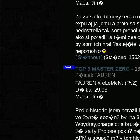
Mapa: Jin�
Zo za?iatku to nevyzeralo n
expu aj ja jemu a hralo sa 
nedostrelia tak som prepol
ako si poradili s t�mi zealo
by som ich hral ?astej�ie
nepomohlo
[ St�hnout ]
(Sta�eno: 1562
WoL
TOP 3 MASTER ZERG
-
13
P�idal: TAUREN
TAUREN x eLeMeNt (PvZ)
D�lka: 29:03
Mapa: Jin�
Podle historie jsem poraz
ve ?tvrt� sez�n? byl na 3
Woydray,chargelot a brut�
J� za ty Protose poku? 
APM a soupe? m? v tomhle 