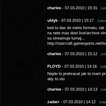
charles
- 07.03.2010 | 15:31
(o
uhlyk
- 07.03.2010 | 15:17
(odp
ked to das do ineho formatu, tak 
na nete mas dost live/archive str
sa streamuje turnaj...
http://starcraft.gamesports.net/li
charles
- 07.03.2010 | 15:12
(o
FLOYD
- 07.03.2010 | 14:16
(o
Nejde to prehravat jak to mam pr
aby to slo
charles
- 07.03.2010 | 14:13
(o
zadarr
- 07.03.2010 | 14:12
(od