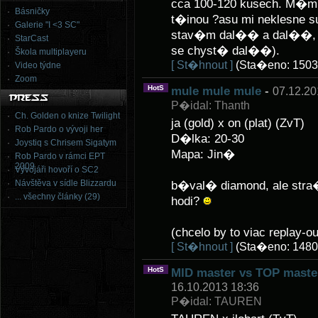
cca 100-120 kusech. M�m 
Básničky
t�inou ?asu mi neklesne su
Galerie "I <3 SC"
stav�m dal�� a dal��, ta
StarCast
se chyst� dal��).
Škola multiplayeru
[ St�hnout ]
(Sta�eno: 1503
Video týdne
Zoom
HotS
mule mule mule
-
07.12.20
P�idal: Thanth
Ch. Golden o knize Twilight
ja (gold) x on (plat) (ZvT)
Rob Pardo o vývoji her
D�lka: 20-30
Joystiq s Chrisem Sigatym
Mapa: Jin�
Rob Pardo v rámci EPT
2009
Vývojáři hovoří o SC2
Návštěva v sídle Blizzardu
b�val� diamond, ale stra�n
... všechny články (29)
hodi?
(chcelo by to viac replay-ou
[ St�hnout ]
(Sta�eno: 1480
HotS
MID master vs TOP master
16.10.2013 18:36
P�idal: TAUREN