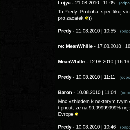
Lojya
- 21.08.2010 | 11:05
(odp
To Predy: Proboha, specifikuj vic
pro zacatek
))
Predy
- 21.08.2010 | 10:55
(odp
re: MeanWhille
- 17.08.2010 | 
MeanWhille
- 12.08.2010 | 16:
Predy
- 10.08.2010 | 11:11
(odp
Baron
- 10.08.2010 | 11:04
(odp
Mno vzhledem k nekterym tvym o
tipnout, ze na 99,99999999% nejsi
Evrope
Predy
- 10.08.2010 | 10:46
(odp