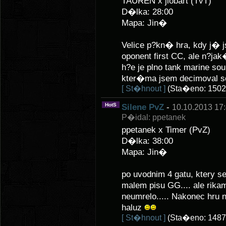
TAUREN x jlobart (TvT)
D�lka: 28:00
Mapa: Jin�
Velice p?kn� hra, kdy j� 
oponent first CC, ale n?ja
h?e je plno tank marine so
kter�ma jsem decimoval s
[ St�hnout ]
(Sta�eno: 1502
HotS
Silene PvZ
-
10.10.2013 17
P�idal: ppetanek
ppetanek x Timer (PvZ)
D�lka: 38:00
Mapa: Jin�
po uvodnim 4 gatu, ktery se
malem pisu GG.... ale rikam
neumrelo..... Nakonec hru 
haluz
[ St�hnout ]
(Sta�eno: 1487