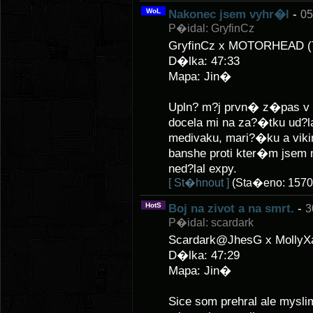
WoL
Nakonec jsem vyhr�l
-
05
P�idal: GryfinCz
GryfinCz x MOTORHEAD (
D�lka: 47:33
Mapa: Jin�
Upln? m?j prvn� z�pas v 
docela mi na za?�tku ud?
medivaku, mari?�ku a vik
banshe proti kter�m jsem 
ned?lal expy.
[ St�hnout ]
(Sta�eno: 1570
HotS
Boj na zivot a na smrt.
-
3
P�idal: scardark
Scardark@JhesG x MollyX
D�lka: 47:29
Mapa: Jin�
Sice som prehral ale mysli