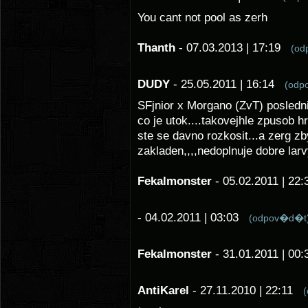
You cant not pool as zerh
Thanth
- 07.03.2013 | 17:19
(od
DUDY
- 25.05.2011 | 16:14
(odp
SFjnior x Morgano (ZvT) posledn
co je utok....takovejhle zpusob hr
ste se davno rozkosit...a zerg z
zakladen,,,,nedoplnuje dobre larvy
Fekalmonster
- 05.02.2011 | 2
- 04.02.2011 | 03:03
(odpov�d�t
Fekalmonster
- 31.01.2011 | 0
AntiKarel
- 27.11.2010 | 22:11