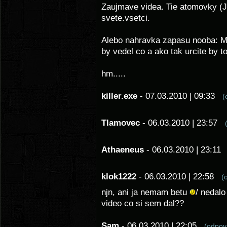
Zaujmave videa. Tie atomovky (J
svete.vsetci.
Alebo nahravka zapasu nooba: Ma
by vedel co a ako tak urcite by to
hm.....
killer.exe
- 07.03.2010 | 09:33
(
Tlamovec
- 06.03.2010 | 23:57
Athaeneus
- 06.03.2010 | 23:1
klok1222
- 06.03.2010 | 22:58
(
njn, ani ja nemam betu
/ nedalo
video co si sem dal??
Sam
- 06.03.2010 | 22:05
(odpo