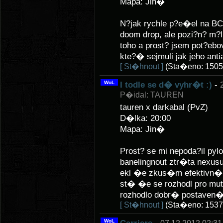
Mapa: Jin�
N?jak rychle p?e�el na BC a 
doom drop, ale pozi?n? m
toho a prost? jsem pot?ebo
kte?� sejmuli jak jeho anti
[ St�hnout ]
(Sta�eno: 1505
WoL
I todle se d� vyhr�t :)
-
P�idal: TAUREN
tauren x darkabal (PvZ)
D�lka: 20:00
Mapa: Jin�
Prost? se mi nepoda?il pyl
banelingnout ztr�ta nexusu
ekl �e zkus�m efektivn� 
st� �e se rozhodl pro muty
rozhodlo dobr� postaven� 
[ St�hnout ]
(Sta�eno: 1537
WoL