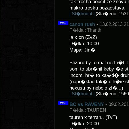
tak trocha poucil ze znovu
makro trosku pozaostava.
[ St�hnout ]
(Sta�eno: 1531
WoL
canon rush
-
13.02.2013 21
P�idal: Thanth
ja x on (ZvZ)
D�lka: 10:00
Mapa: Jin�
Blizard by to mal nerfn
som to ubr�nil keby �e sti
incom, hr� to ka�d� druh� 
(napr�klad tak� dlh�ie st
nexusu by nebolo zl�...)
[ St�hnout ]
(Sta�eno: 1560
WoL
BC vs RAVENY
-
09.02.201
P�idal: TAUREN
tauren x terran.. (TvT)
D�lka: 20:00