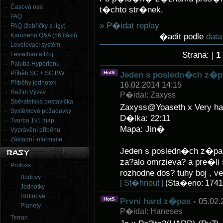
Časová osa
t�chto str�nek.
FAQ
» P�idat replay
FAQ (žebříčky a ligy)
�adit podle
dat
Karuneho Q&A (56 částí)
Levelovací systém
Strana: |
1
Leviathan a Roj
Paluba Hyperionu
Příběh SC + SC:BW
HotS
Jeden s posledn�ch z�pas
Příběhy jednotek
16.02.2014 14:15
Režim Výzev
P�idal: Zaxyss
Sběratelská postavička
Zaxyss@Yoaseth x Very ha
Systémové požadavky
D�lka: 22:11
Tvorba 1v1 map
Mapa: Jin�
Vyprávění příběhu
Základní informace
Jeden s posledn�ch z�pa
za?alo omrzieva? a pre�li
Protoss
rozhodne dos? tuhy boj , v
Budovy
[ St�hnout ]
(Sta�eno: 1741
Jednotky
Hrdinové
HotS
Prvni hard z�pas
-
05.02.
Planety
P�idal: Haneses
Terran