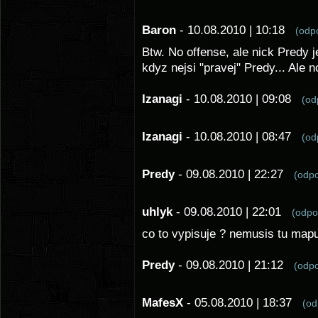
Baron
- 10.08.2010 | 10:18
(od
Btw. No offense, ale nick Predy 
kdyz nejsi "pravej" Predy... Ale no
Izanagi
- 10.08.2010 | 09:08
(o
Izanagi
- 10.08.2010 | 08:47
(o
Predy
- 09.08.2010 | 22:27
(odp
uhlyk
- 09.08.2010 | 22:01
(odp
co to vypisuje ? nemusis tu mapu
Predy
- 09.08.2010 | 21:12
(odp
MafesX
- 05.08.2010 | 18:37
(o