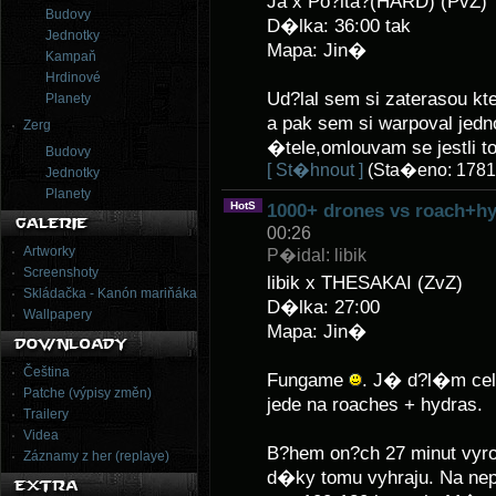
Ja x Po?ita?(HARD) (PvZ)
Budovy
D�lka: 36:00 tak
Jednotky
Mapa: Jin�
Kampaň
Hrdinové
Ud?lal sem si zaterasou k
Planety
a pak sem si warpoval jedn
Zerg
�tele,omlouvam se jestli to
Budovy
[ St�hnout ]
(Sta�eno: 1781
Jednotky
Planety
HotS
1000+ drones vs roach+h
00:26
Artworky
P�idal: libik
Screenshoty
libik x THESAKAI (ZvZ)
Skládačka - Kanón mariňáka
D�lka: 27:00
Wallpapery
Mapa: Jin�
Čeština
Fungame
. J� d?l�m ce
Patche (výpisy změn)
jede na roaches + hydras.
Trailery
Videa
B?hem on?ch 27 minut vyro
Záznamy z her (replaye)
d�ky tomu vyhraju. Na n