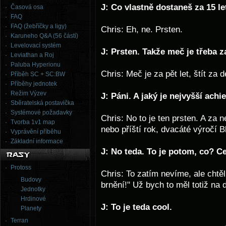
J: Co vlastně dostaneš za 15 le
Časová osa
FAQ
FAQ (žebříčky a ligy)
Chris: Eh, ne. Prsten.
Karuneho Q&A (56 částí)
Levelovací systém
J: Prsten. Takže meč je třeba z
Leviathan a Roj
Paluba Hyperionu
Chris: Meč je za pět let, štít za 
Příběh SC + SC:BW
Příběhy jednotek
Režim Výzev
J: Páni. A jaký je nejvyšší ach
Sběratelská postavička
Systémové požadavky
Chris: No to je ten prsten. A za 
Tvorba 1v1 map
nebo příští rok, dvacáté výročí B
Vyprávění příběhu
Základní informace
J: No teda. To je potom, co? Ce
Protoss
Chris: To zatím nevíme, ale chtěl
Budovy
brnění!" Už bych to měl totiž na 
Jednotky
Hrdinové
J: To je teda cool.
Planety
Terran