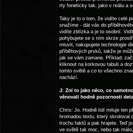
rty foneticky tak, jako v reálu a 
Taky je to o tom, že vidíte celé p
snažíme - dát vás do příběhovéh
vidíte zblízka a je to osobní. Vi
pohybujete se s ním skrze prostř
mluvit, nakupujete technologie d
příběhových prvků, takže je můž
jak se vám zamane. Příklad: začí
kliknout na korkovou tabuli a doz
tomto světě a co to všechno zna
nachází.
J: Zní to jako něco, co samotno
věnovali hodně pozornosti det
Chris: Jo. Hodně lidí miluje ten 
hromadou textu, který skroloval 
trochu faktů a pak hrajete. Teď j
ve světě tak moc, nebo tak málo, 