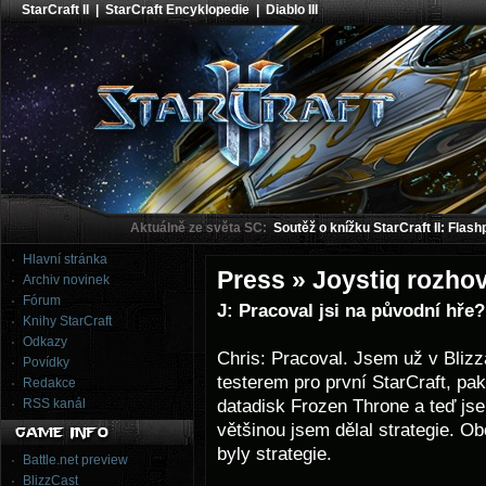
StarCraft II
|
StarCraft Encyklopedie
|
Diablo III
Aktuálně ze světa SC:
Soutěž o knížku StarCraft II: Flash
Hlavní stránka
Press » Joystiq rozho
Archiv novinek
Fórum
J: Pracoval jsi na původní hře?
Knihy StarCraft
Odkazy
Chris: Pracoval. Jsem už v Blizz
Povídky
testerem pro první StarCraft, pa
Redakce
datadisk Frozen Throne a teď jse
RSS kanál
většinou jsem dělal strategie. Ob
byly strategie.
Battle.net preview
BlizzCast