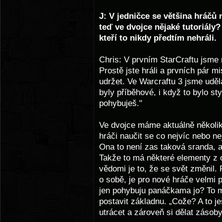
J: V jedničce se většina hráčů 
teď ve dvojce nějaké tutoriály?
kteří to nikdy předtím nehráli.
Chris: V prvním StarCraftu jsme 
Prostě jste hráli a prvních pár mi
udržet. Ve Warcraftu 3 jsme uděla
byly příběhové, i když to bylo st
pohybuješ."
Ve dvojce máme aktuálně několik 
hráči naučit se co nejvíc nebo ne
Ona to není zas taková sranda, a
Takže to má některé elementy z o
vědomi je to, že se svět změnil
o sobě, je pro nové hráče velmi p
jen pohybuju panáčkama jo? To m
postavit základnu. „Cože? A to j
utrácet a zároveň si dělat zásoby