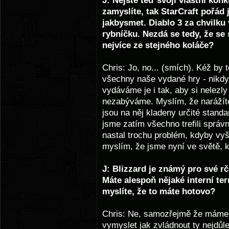
J: Nejste teď svojí vlastní kon
zamyslíte, tak StarCraft pořád 
jakbysmet. Diablo 3 za chvilku
rybníčku. Nezdá se tedy, že se
nejvíce ze stejného koláče?
Chris: Jo, no... (smích). Kéž by
všechny naše vydané hry - nikdy
vydáváme je i tak, aby si nelezly
nezabýváme. Myslím, že narážíte 
jsou na něj kladeny určité stand
jsme zatím všechno trefili správ
nastal trochu problém, kdyby vyšl
myslím, že jsme nyní ve světě, k
J: Blizzard je známý pro své r
Máte alespoň nějaké interní ter
myslíte, že to máte hotovo?
Chris: Ne, samozřejmě že máme i
vymyslet jak zvládnout ty nejdůle