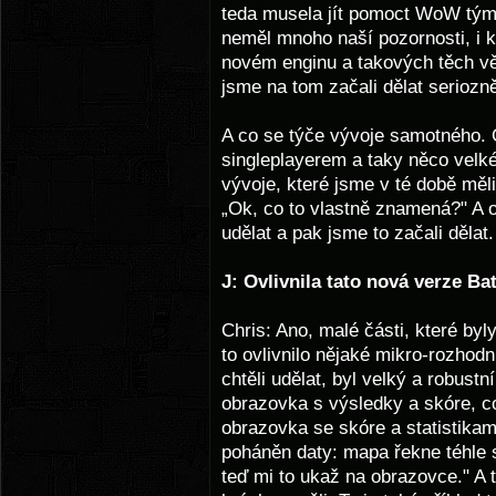
teda musela jít pomoct WoW týmu
neměl mnoho naší pozornosti, i k
novém enginu a takových těch vě
jsme na tom začali dělat seriozn
A co se týče vývoje samotného. 
singleplayerem a taky něco velk
vývoje, které jsme v té době měli
„Ok, co to vlastně znamená?" A o
udělat a pak jsme to začali dělat.
J: Ovlivnila tato nová
verze Bat
Chris: Ano, malé části, které byly
to ovlivnilo nějaké mikro-rozhodn
chtěli udělat, byl velký a robustní
obrazovka s výsledky a skóre, co
obrazovka se skóre a statistikam
poháněn daty: mapa řekne téhle s
teď mi to ukaž na obrazovce." A 