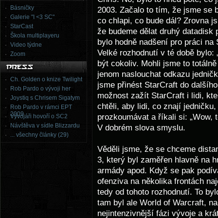
Básničky
2003. Začalo to tím, že jsme se
Galerie "I <3 SC"
co chlapi, co bude dál? Zrovna j
StarCast
že budeme dělat druhý datadisk 
Škola multiplayeru
bylo hodně nadšení pro práci na 
Video týdne
Velké rozhodnutí v té době bylo:
Zoom
být cokoliv. Mohli jsme to totáln
jenom naslouchat odkazu jedničky
Ch. Golden o knize Twilight
jsme přinést StarCraft do dalšího
Rob Pardo o vývoji her
možnost zažít StarCraft i lidi, k
Joystiq s Chrisem Sigatym
chtěli, aby lidi, co znají jedničku,
Rob Pardo v rámci EPT
2009
prozkoumávat a říkali si: „Wow, t
Vývojáři hovoří o SC2
Návštěva v sídle Blizzardu
V dobrém slova smyslu.
... všechny články (29)
Věděli jsme, že se chceme distan
3, který byl zaměřen hlavně na h
armády apod. Když se pak podívá
ofenziva na několika frontách na
tedy od tohoto rozhodnutí. To by
tam byl ale World of Warcraft, na
nejintenzivnější fázi vývoje a k