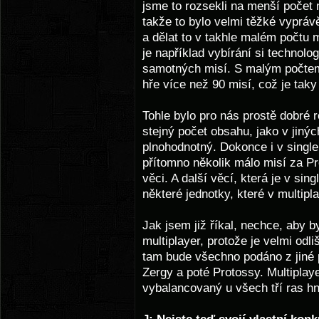
jsme to rozsekli na menší počet 
takže to bylo velmi těžké vypráv
a dělat to v takhle malém počtu 
je například vybírání si technolog
samotných misí. S malým počtem 
hře více než 90 misí, což je taky
Tohle bylo pro nás prostě dobré 
stejný počet obsahu, jako v jinýc
plnohodnotný. Dokonce i v single
přítomno několik málo misí za P
věci. A další věcí, která je v si
některé jednotky, které v multipl
Jak jsem již říkal, nechce, aby b
multiplayer, protože je velmi odli
tam bude všechno podáno z jiné 
Zergy a poté Protossy. Multiplay
vybalancovaný u všech tří ras hn