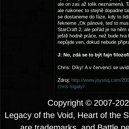
ale on zas až tolik neznamená. T
ale nakonec to stejně dopadne t
se dostaneme do fáze, kdy to lidi 
řekneme „Ok pánové, teď to musím
StarCraft 2, ale pořád je na něm
ještě hodně práce, než bude hra 
nepůjde ven, dokud nebude připr
J: No, zdá se to být fajn filozof
Chris: Díky! A v červenci se uvi
Zdroj:
http://www.joystiq.com/200
chris-sigaty/
Copyright © 2007-2026
Legacy of the Void, Heart of the 
are trademarks, and Battle.ne