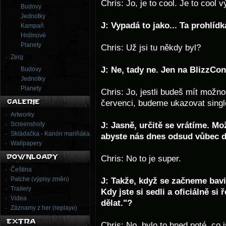
Chris: Jo, je to cool. Je to cool 
Budovy
Jednotky
J: Vypadá to jako... Ta prohlídk
Kampaň
Hrdinové
Planety
Chris: Už jsi tu někdy byl?
Zerg
J: Ne, tady ne. Jen na BlizzCon
Budovy
Jednotky
Planety
Chris: Jo, jestli budeš mít možnos
červenci, budeme ukazovat single
Artworky
J: Jasně, určitě se vrátíme. M
Screenshoty
Skládačka - Kanón mariňáka
abyste nás dnes odsud vůbec d
Wallpapery
Chris: No to je super.
Čeština
Patche (výpisy změn)
J: Takže, když se začneme bavi
Trailery
Kdy jste si sedli a oficiálně s
Videa
dělat."?
Záznamy z her (replaye)
Chris: No, bylo to hned poté, co