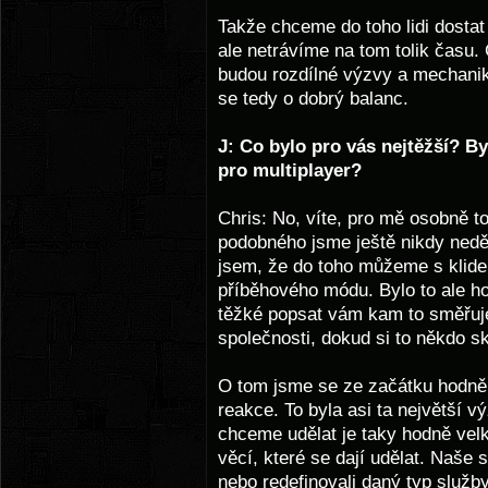
Takže chceme do toho lidi dosta
ale netrávíme na tom tolik času.
budou rozdílné výzvy a mechanik
se tedy o dobrý balanc.
J: Co bylo pro vás nejtěžší? By
pro multiplayer?
Chris: No, víte, pro mě osobně to
podobného jsme ještě nikdy neděla
jsem, že do toho můžeme s klidem
příběhového módu. Bylo to ale ho
těžké popsat vám kam to směřuje
společnosti, dokud si to někdo s
O tom jsme se ze začátku hodně b
reakce. To byla asi ta největší vý
chceme udělat je taky hodně velk
věcí, které se dají udělat. Naše
nebo redefinovali daný typ služb