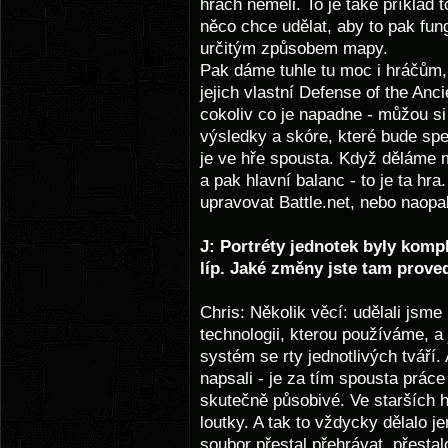
hrách neměli. To je také příklad 
něco chce udělat, aby to pak fung
určitým způsobem mapy.
Pak dáme tuhle tu moc i hráčům, 
jejich vlastní Defense of the Anc
cokoliv co je napadne - můžou si
výsledky a skóre, které bude spec
je ve hře spousta. Když děláme m
a pak hlavní balanc - to je ta hr
upravovat Battle.net, nebo naopak
J: Portréty jednotek byly kom
líp. Jaké změny jste tam proved
Chris: Několik věcí: udělali jsme
technologii, kterou používáme, a
systém se rty jednotlivých tváří.
napsali - je za tím spousta práce
skutečně působivé. Ve starších h
loutky. A tak to vždycky dělalo 
soubor přestal přehrávat, přestal