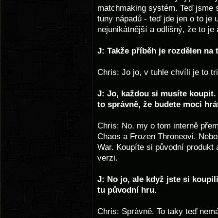
matchmaking systém. Teď jsme si
tuny nápadů - teď jde jen o to je 
nejunikátnější a odlišný, že to je
J: Takže příběh je rozdělen na tř
Chris: Jo jo, v tuhle chvíli je to tr
J: Jo, každou si musíte koupit.
to správně, že budete moci hrá
Chris: No, my o tom interně přem
Chaos a Frozen Throneovi. Nebo 
War. Koupíte si původní produkt 
verzi.
J: No jo, ale když jste si koup
tu původní hru.
Chris: Správně. To taky teď nem