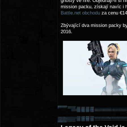
ghosty ve hře. Objednají-li si 
mission packu, získají navíc i 
Battle.net obchodu
za cenu €14
Zbývající dva mission packy by
2016.