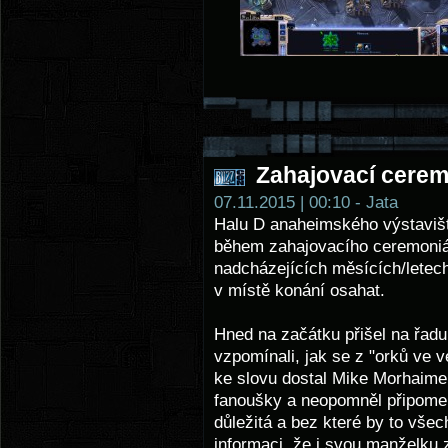
Zahajovací cerem
07.11.2015 | 00:10 - Jata
Halu D anaheimského výstaviště 
během zahajovacího ceremoniálu
nadcházejících měsících/letec
v místě konání osahat.
Hned na začátku přišel na řadu 
vzpomínali, jak se z "orků ve v
ke slovu dostal Mike Morhaime,
fanoušky a neopomněl připomeno
důležitá a bez které by to vše
informaci, že i svou manželku z