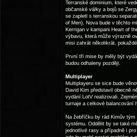
Terranské dominium, které vede
občanské války a bojů se Zergy
se zapletl s terranskou separat
of Men). Nova bude v těchto mi
Kerrigan v kampani Heart of th
výbavu, která může výrazně ovl
misi zahrát několikrát, pokaždé 
První tři mise by měly být vyd
budou odhaleny později.
Multiplayer
Multiplayeru se sice bude věnov
David Kim představil obecně něk
vydání LotV realizovali. Zejmé
turnaje a celkové balancování h
Na žebříčku by rád Kimův tým z
systému. Oddělit by se také 
jednotlivé rasy a případně i p