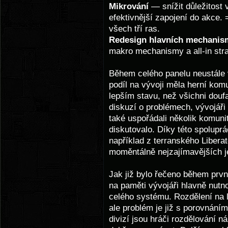
Mikrování
— snížit důležitost v
efektivnější zapojení do akce.
všech tří ras.
Redesign hlavních mechanis
makro mechanismy a all-in stra
Během celého panelu neustále v
podíl na vývoji měla herní komu
lepším stavu, než všichni doufa
diskuzí o problémech, vývojáři
také uspořádali několik komun
diskutovalo. Díky této spolupr
například z terranského Liberat
moměntálně nejzajímavějších j
Jak již bylo řečeno během prvn
na paměti vývojáři hlavně nutn
celého systému. Rozdělení na l
ale problém je již s porovnáním 
divizí jsou hráči rozdělování ná