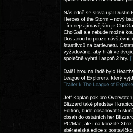
Následně se slova ujal Dustin 
Heroes of the Storm – nový bat
Tím nejzajímavějším je Cho'Gall
Cho'Gall ale nebude možné koupi
Dostanou ho pouze návštěvníci B
šťastlivců na battle.netu. Osta
vyžadováno, aby hráli ve dvoji
společně vyhráli aspoň 2 hry.
[
Další hrou na řadě bylo Hearth
League of Explorers, který vyjde
Trailer k The League of Explore
Jeff Kaplan pak pro Overwatch 
Blizzard také představil krabic
Edition, bude obsahovat 5 skinů
obsah do ostatních her Blizzar
PC/Mac, ale i na konzole Xbox 
sběratelská edice s postavič