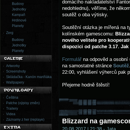
domácího nakladatelství Fanto
Budovy
nedohlednu), věříme, že někom
Jednotky
soutěž o oba výtisky.
Kampaň
Hrdinové
Planety
Soutěžní otázka je mířená na t
Zerg
kolínském gamescomu:
Blizz
nového velitele pro kooperativ
Budovy
Jednotky
dispozici od patche 3.17. Jak
Planety
Formulář
na odpověd a osobní ú
na samostatné stránce
Soutěž
Artworky
22:00, vyhlášení výherců pak p
Screenshoty
Skládačka - Kanón mariňáka
Wallpapery
Přejeme hodně štěstí!
Čeština
Patche (výpisy změn)
Trailery
Videa
Blizzard na gamesco
Záznamy z her (replaye)
20.08.2017 | 21:38 - Jata