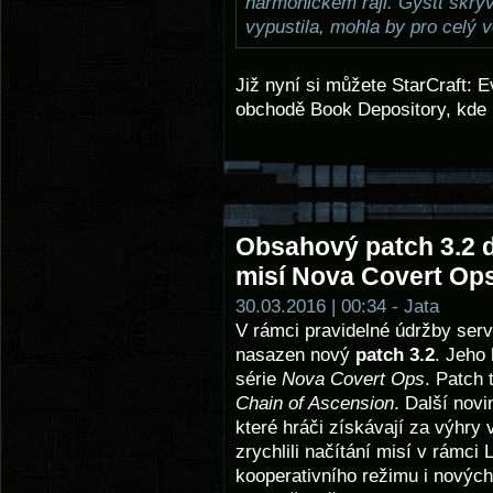
harmonickém ráji. Gystt skrý
vypustila, mohla by pro celý 
Již nyní si můžete StarCraft: E
obchodě Book Depository, kde
Obsahový patch 3.2 dn
misí Nova Covert Op
30.03.2016 | 00:34 - Jata
V rámci pravidelné údržby serv
nasazen nový
patch 3.2
. Jeho
série
Nova Covert Ops
. Patch
Chain of Ascension
. Další nov
které hráči získávají za výhry 
zrychlili načítání misí v rámci
kooperativního režimu i novýc