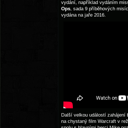
vydání, například vydáním mi
Ops
, sada 9 příběhových misí
vydána na jaře 2016.
Další velkou událostí zahájení 
na chystaný film Warcraft v re
spolu s hlavními herci Mike po