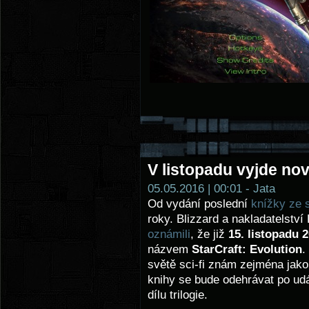
V listopadu vyjde nov
05.05.2016 | 00:01 - Jata
Od vydání poslední
knížky ze s
roky. Blizzard a nakladatelst
oznámili
, že již
15. listopadu 
názvem
StarCraft: Evolution
.
světě sci-fi znám zejména jako
knihy se bude odehrávat po udá
dílu trilogie.