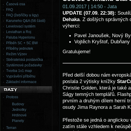
Časová osa
01.09.2017 | 14:50 - Jata
FAQ
UPDATE (07.09. 22:38):
Soutěž
FAQ (žebříčky a ligy)
Dehaka
. Z došlých správných o
Karuneho Q&A (56 částí)
výherci:
Levelovací systém
Leviathan a Roj
Pavel Janoušek, Nový B
Paluba Hyperionu
Vojtěch Kryštof, Dubňany
Příběh SC + SC:BW
Příběhy jednotek
Gratulujeme!
Režim Výzev
Sběratelská postavička
Systémové požadavky
Tvorba 1v1 map
Před delší dobou nám evropsk
Vyprávění příběhu
poslala 2 výtisky knížky
StarCr
Základní informace
Christie Golden, která je také 
Ságy temných templářů. Flashp
Protoss
prvním a druhým dílem herní tr
Budovy
osudy Jima Raynora a Sarah Ke
Jednotky
Hrdinové
Přestože se jedná o anglickou 
Planety
zatím stále vzhledem k neúsp
Terran