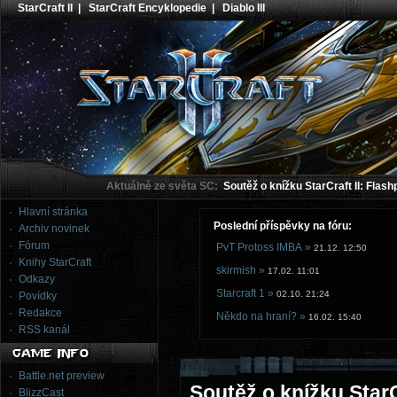
StarCraft II
|
StarCraft Encyklopedie
|
Diablo III
Aktuálně ze světa SC:
Soutěž o knížku StarCraft II: Flash
Hlavní stránka
Poslední příspěvky na fóru:
Archiv novinek
Fórum
PvT Protoss IMBA »
21.12. 12:50
Knihy StarCraft
skirmish »
17.02. 11:01
Odkazy
Starcraft 1 »
02.10. 21:24
Povídky
Redakce
Někdo na hraní? »
16.02. 15:40
RSS kanál
Battle.net preview
Soutěž o knížku StarC
BlizzCast