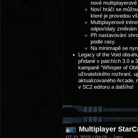
nové multiplayerové
Noví hráči se můžou 
které je provedou v
Multiplayerové tréno
odpovídaly změnám v
Při nastavování shr
podle rasy.
Na minimapě se nyní 
Legacy of the Void obsah
přidané v patchích 3.0 a
kampaně "Whisper of Obli
uživatelského rozhraní, 
aktualizovaného Arcade, 
v SC2 editoru a dalšího!
Multiplayer StarCr
07.11.2015 | 04:01 - Jata