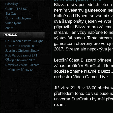
Blizzard si v posledních letec
Básničky
Galerie "I <3 SC"
herním veletrhu
gamescom
nen
StarCast
Kolíně nad Rýnem se všemi svý
Škola multiplayeru
dva šampionáty (jeden ve World
Video týdne
připravil si Blizzard pro zájem
Zoom
stream. Ten vždy nabídne to nej
výstavišti budou. Tento stream
Ch. Golden o knize Twilight
gamescom otevřený pro veřejnos
Rob Pardo o vývoji her
2017. Stream ale nepokrývá jen 
Joystiq s Chrisem Sigatym
Rob Pardo v rámci EPT
2009
Letošní účast Blizzard přinese 
Vývojáři hovoří o SC2
zápas profíků v StarCraft: Rem
Návštěva v sídle Blizzardu
... všechny články (29)
soutěže známé hlavně z BlizzCo
orchestru Video Games Live.
Již zítra 21. 8. v 18:00 předst
přehledem toho, co vše bude na
universa StarCraftu by měl před
režim.