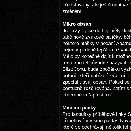
představeny, ale ještě není ve 
změnám.
Mikro obsah
Již brzy by se do hry měly dost
také nové zvukové balíčky, běh
některé hlášky v podání Abathu
nejen v podobě lepšího uživate
Mělo by konečně dojít k možnos
tento model původně nazýval, k
BlizzConu, bude zpočátku vyz
autorů, kteří nabízejí kvalitní
zpoplatit svůj obsah. Pokud se
postupně rozšiřována. Zatím s
otevřeného "app storu".
Mission packy
Pro fanoušky příběhové linky 
příběhové mission packy. Nova
které se odehrávají několik let