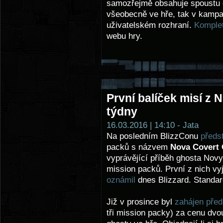
samozřejmě obsahuje spoustu o
všeobecně ve hře, tak v kampa
uživatelském rozhraní.
Komple
webu hry.
První balíček misí z 
týdny
16.03.2016 | 14:10 - Jata
Na posledním BlizzConu
předst
packů s názvem
Nova Covert
vyprávějící příběh ghosta Novy
mission packů. První z nich vy
oznámil
dnes Blizzard. Standard
Již v prosince byl
zahájen před
tři mission packy) za cenu dvou