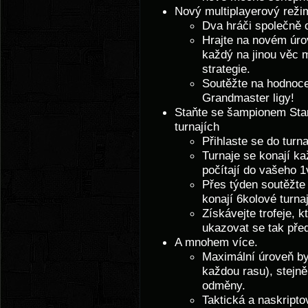
Nový multiplayerový reži
Dva hráči společně o
Hrajte na novém úrov
každý na jinou věc 
strategie.
Soutěžte na hodnoce
Grandmaster ligy!
Staňte se šampionem Star
turnajích
Přihlaste se do turna
Turnaje se konají k
počítají do vašeho 1
Přes týden soutěžte 
konají 6kolové turna
Získávejte trofeje, 
ukazovat se tak pře
A mnohem více.
Maximální úroveň by
každou rasu), stejn
odměny.
Taktická a naskripto