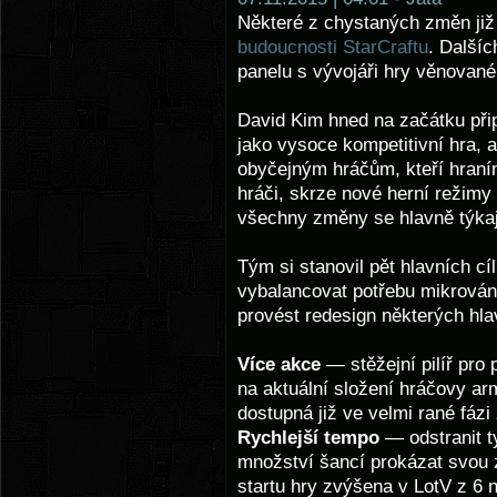
Některé z chystaných změn již
budoucnosti StarCraftu
. Další
panelu s vývojáři hry věnovan
David Kim hned na začátku při
jako vysoce kompetitivní hra, a 
obyčejným hráčům, kteří hraním
hráči, skrze nové herní režimy
všechny změny se hlavně týkají
Tým si stanovil pět hlavních cí
vybalancovat potřebu mikrování
provést redesign některých hl
Více akce
— stěžejní pilíř pro
na aktuální složení hráčovy ar
dostupná již ve velmi rané fázi
Rychlejší tempo
— odstranit t
množství šancí prokázat svou 
startu hry zvýšena v LotV z 6 