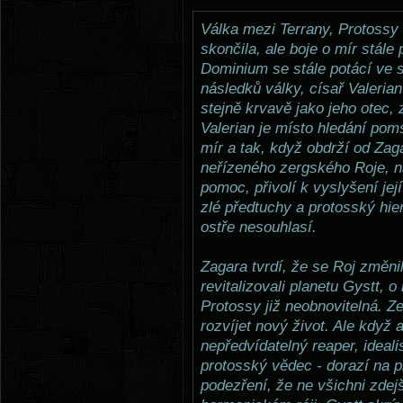
Válka mezi Terrany, Protossy 
skončila, ale boje o mír stále 
Dominium se stále potácí ve 
následků války, císař Valeria
stejně krvavě jako jeho otec, 
Valerian je místo hledání po
mír a tak, když obdrží od Zag
neřízeného zergského Roje, n
pomoc, přivolí k vyslyšení jej
zlé předtuchy a protosský hie
ostře nesouhlasí.
Zagara tvrdí, že se Roj změnil
revitalizovali planetu Gystt, o
Protossy již neobnovitelná. Zer
rozvíjet nový život. Ale když
nepředvídatelný reaper, ideal
protosský vědec - dorazí na pl
podezření, že ne všichni zdej