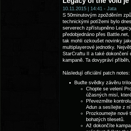
Legacy of the Void je 
10.11.2015 | 14:41 - Jata
S 50minutovým zpožděním způ
technickými potížemi bylo dnes
serverech zpřístupněno Legacy o
předobjednáno přes Battle.net, 
tak mohli ozkoušet novinky jak
multiplayerové jednotky. Největ
StarCraftu II a také dokončení
kampaně. Ta dovypráví příběh, k
Následují oficiální patch notes:
Buďte svědky závěru trilog
Chopte se velení Pro
úžasných misí, které
Převezměte kontrolu
Adun a sesílejte z ní
Prozkoumejte nové t
bohatých tilesetů.
Až dokončíte kampaň