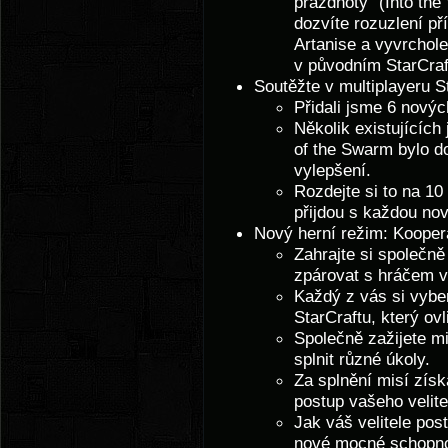
prázdnoty" (Into the
dozvíte rozuzlení p
Artanise a vyvrchole
v původním StarCraf
Soutěžte v multiplayeru St
Přidali jsme 6 novýc
Několik existujících 
of the Swarm bylo d
vylepšení.
Rozdejte si to na 1
přijdou s každou no
Nový herní režim: Kooper
Zahrajte si společ
zpárovat s hráčem v
Každý z vás si vyber
StarCraftu, který ov
Společně zažijete mi
splnit různé úkoly.
Za splnění misí získ
postup vašeho velite
Jak váš velitele pos
nové mocné schopnost