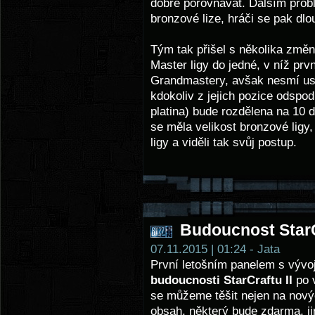
dobře porovnávat. Dalším prob
bronzové lize, hráči se pak dlo
Tým tak přišel s několika změn
Master ligy do jedné, v níž pr
Grandmastery, avšak nesmí usn
kdokoliv z jejich pozice odspod
platina) bude rozdělena na 10 d
se měla velikost bronzové ligy,
ligy a viděli tak svůj postup.
Budoucnost StarCr
07.11.2015 | 01:24 - Jata
První letošním panelem s vývoj
budoucnosti StarCraftu II
po v
se můžeme těšit nejen na novýc
obsah, některý bude zdarma, ji