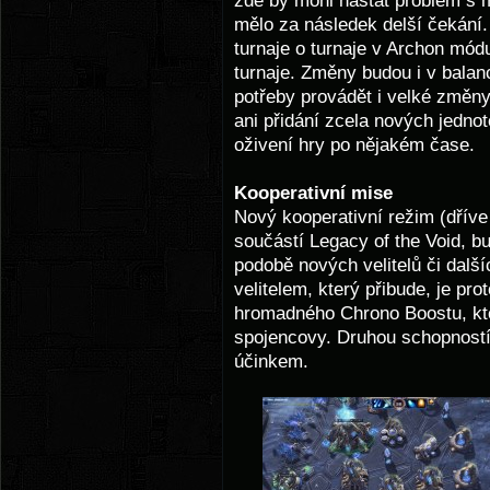
zde by mohl nastat problém s 
mělo za následek delší čekání.
turnaje o turnaje v Archon mód
turnaje. Změny budou i v balanc
potřeby provádět i velké změny
ani přidání zcela nových jednot
oživení hry po nějakém čase.
Kooperativní mise
Nový kooperativní režim (dřív
součástí Legacy of the Void, bu
podobě nových velitelů či dalš
velitelem, který přibude, je pr
hromadného Chrono Boostu, kte
spojencovy. Druhou schopností
účinkem.