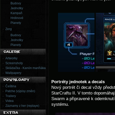
Budovy
Jednotky
Kampaň
Hrdinové
Planety
Zerg
Budovy
Jednotky
Planety
Artworky
Screenshoty
Skládačka - Kanón mariňáka
Wallpapery
Portréty jednotek a decals
Čeština
Nový portrét či decal vždy předs
Patche (výpisy změn)
StarCraftu II. V tomto dopomáhaj
Trailery
Swarm a připravené k odemknutí
Videa
systému.
Záznamy z her (replaye)