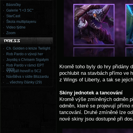
Básničky
Galerie "I <3 SC"
StarCast
Škola multiplayeru
Video týdne
Zoom
Ch. Golden o knize Twilight
Rob Pardo o vývoji her
Joystiq s Chrisem Sigatym
Rob Pardo v rámci EPT
Kromě toho byly do hry přidány 
2009
Vývojáři hovoří o SC2
pochlubit na stavbách přímo ve 
Návštěva v sídle Blizzardu
z Wings of Liberty, a tak se jejic
... všechny články (29)
Skiny jednotek a tancování
Kromě výše zmíněných odměn při
odměn, které se projevují přímo 
tancování. Druhé zmíněné lze ode
nové skiny jsou dostupné při dos