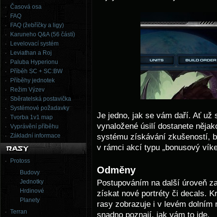
Časová osa
FAQ
FAQ (žebříčky a ligy)
Karuneho Q&A (56 částí)
Levelovací systém
Leviathan a Roj
Paluba Hyperionu
Příběh SC + SC:BW
Příběhy jednotek
Režim Výzev
Sběratelská postavička
Systémové požadavky
Je jedno, jak se vám daří. Ať už 
Tvorba 1v1 map
vynaložené úsilí dostanete něja
Vyprávění příběhu
systému získávání zkušeností, by
Základní informace
v rámci akcí typu „bonusový víke
Protoss
Odměny
Budovy
Postupováním na další úroveň za 
Jednotky
Hrdinové
získat nové portréty či decals. 
Planety
rasy zobrazuje i v levém dolním 
Terran
snadno poznají, jak vám to jde.