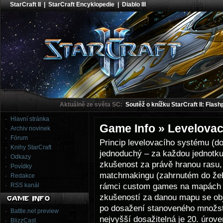
StarCraft II
|
StarCraft Encyklopedie
|
Diablo III
Aktuálně ze světa SC:
Soutěž o knížku StarCraft II: Flash
Hlavní stránka
Game Info » Levelovac
Archiv novinek
Fórum
Princip levelovacího systému (do
Knihy StarCraft
jednoduchý – za každou jednotku, 
Odkazy
zkušenost za právě hranou rasu,
Povídky
matchmakingu (zahrnutém do žebř
Redakce
rámci custom games na mapách o
RSS kanál
zkušeností za danou mapu se obj
po dosažení stanoveného množstv
Battle.net preview
nejvyšší dosažitelná je 20. úrov
BlizzCast