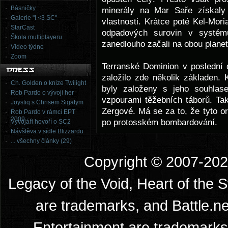
Básničky
minerály na Mar Saře získaly
Galerie "I <3 SC"
vlastnosti. Krátce poté Kel-Mor
StarCast
odpadových surovin v systému
Škola multiplayeru
zanedlouho začali na obou plane
Video týdne
Zoom
Terranské Dominion v poslední
založilo zde několik základen. 
Ch. Golden o knize Twilight
byly založeny s jeho souhlas
Rob Pardo o vývoji her
vzpourami těžebních táborů. Tak
Joystiq s Chrisem Sigatym
Zergové. Má se za to, že tyto 
Rob Pardo v rámci EPT
2009
po protosském bombardování.
Vývojáři hovoří o SC2
Návštěva v sídle Blizzardu
... všechny články (29)
Copyright © 2007-2026
Legacy of the Void, Heart of the 
are trademarks, and Battle.ne
Entertainment are trademarks 