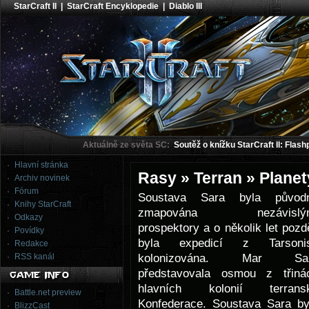
StarCraft II
|
StarCraft Encyklopedie
|
Diablo III
Aktuálně ze světa SC:
Soutěž o knížku StarCraft II: Flash
Hlavní stránka
Rasy » Terran » Planet
Archiv novinek
Fórum
Soustava Sara byla původ
Knihy StarCraft
zmapována nezávislý
Odkazy
prospektory a o několik let pozdě
Povídky
byla expedicí z Tarsoni
Redakce
kolonizována. Mar Sa
RSS kanál
představovala osmou z třinác
hlavních kolonií terrans
Battle.net preview
Konfederace. Soustava Sara by
BlizzCast