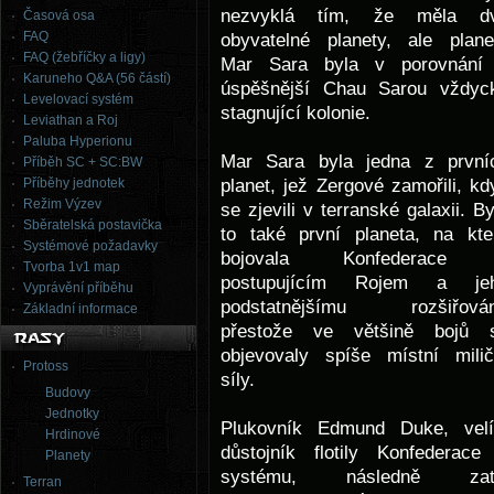
nezvyklá tím, že měla d
Časová osa
FAQ
obyvatelné planety, ale plane
FAQ (žebříčky a ligy)
Mar Sara byla v porovnání
Karuneho Q&A (56 částí)
úspěšnější Chau Sarou vždyc
Levelovací systém
stagnující kolonie.
Leviathan a Roj
Paluba Hyperionu
Mar Sara byla jedna z první
Příběh SC + SC:BW
planet, jež Zergové zamořili, kd
Příběhy jednotek
Režim Výzev
se zjevili v terranské galaxii. By
Sběratelská postavička
to také první planeta, na kte
Systémové požadavky
bojovala Konfederace
Tvorba 1v1 map
postupujícím Rojem a je
Vyprávění příběhu
podstatnějšímu rozšiřován
Základní informace
přestože ve většině bojů 
objevovaly spíše místní milič
Protoss
síly.
Budovy
Jednotky
Plukovník Edmund Duke, velí
Hrdinové
důstojník flotily Konfederace
Planety
systému, následně zat
Terran