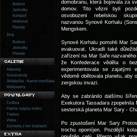
domobranu, která bojovala za sv
Budovy
domov. Tito vězni byli pozdě
Jednotky
osvobozeni rebelskou skupi
Kampaň
nazvanou Synové Korhalu (Sons 
Hrdinové
Planety
Mengskem.
Zerg
Synové Korhalu pomohli Mar Saru
Budovy
Jednotky
evakuovat. Ukradli také důlež
Planety
zařízení na Mar Saře nazvaného J
že Konfederace věděla o bez
experimentovala se zajatými 
Artworky
vědomě obětovala planetu, aby o
Screenshoty
Skládačka - Kanón mariňáka
zergskou invazi.
Wallpapery
Aby se zabránilo dalšímu šířen
Exekutora Tassadara zpopelnila 
Čeština
Patche (výpisy změn)
sesterská planeta Mar Sary - Ch
Trailery
Videa
Po zpustošení Mar Sary Protos
Záznamy z her (replaye)
trochu opomíjen. Pozdější kol
opuštěn celý. Přesto však pros