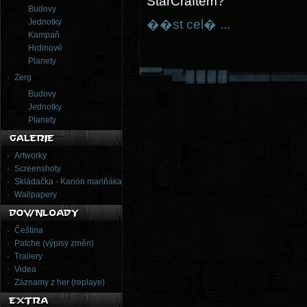
StarCraftem?
Budovy
Jednotky
��st cel� ...
Kampaň
Hrdinové
Planety
Zerg
Budovy
Jednotky
Planety
Artworky
Screenshoty
Skládačka - Kanón mariňáka
Wallpapery
Čeština
Patche (výpisy změn)
Trailery
Videa
Záznamy z her (replaye)