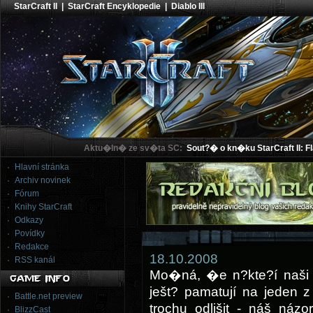
StarCraft II
|
StarCraft Encyklopedie
|
Diablo III
Aktu�ln� ze sv�ta SC:
Sout?� o kn�ku StarCraft II: F
Hlavní stránka
Archiv novinek
Fórum
Knihy StarCraft
Odkazy
Povídky
Redakce
18.10.2008
RSS kanál
Mo�ná, �e n?kte?í naši st
ješt? pamatují na jeden 
Battle.net preview
trochu odlišit - náš názo
BlizzCast