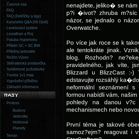
Časová osa
nenajdete, jeliko� se nám
FAQ
p?i �ivot? zhruba m?sí
FAQ (žebříčky a ligy)
názor, se jednalo o názo
Karuneho Q&A (56 částí)
Overwatche.
Levelovací systém
Leviathan a Roj
Paluba Hyperionu
Po více jak roce se k ta
Příběh SC + SC:BW
ale tentokráte jinak. Vzn
Příběhy jednotek
blog. Rozhodn? ne?ek
Režim Výzev
Sběratelská postavička
pravidelného, jak víte, j
Systémové požadavky
Blizzard u BlizzCast :
Tvorba 1v1 map
edstavujte rozsáhlý ka�do
Vyprávění příběhu
neformální seznámení s 
Základní informace
formou nabídli vám, našim
pohledy na danou v?c
Protoss
mechanismech nebo novou 
Budovy
Jednotky
Hrdinové
První téma je takové ob
Planety
samoz?ejm? reagovat i v
Terran