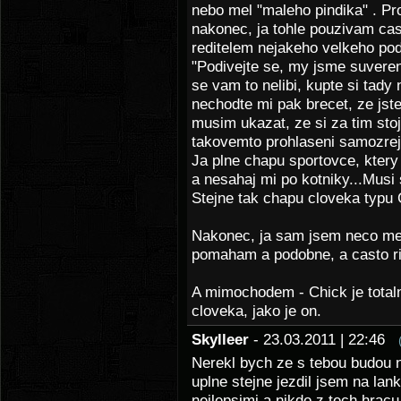
nebo mel "maleho pindika" . Pr
nakonec, ja tohle pouzivam cas
reditelem nejakeho velkeho pod
"Podivejte se, my jsme suverene
se vam to nelibi, kupte si tady
nechodte mi pak brecet, ze jste 
musim ukazat, ze si za tim sto
takovemto prohlaseni samozrejm
Ja plne chapu sportovce, ktery 
a nesahaj mi po kotniky...Musi
Stejne tak chapu cloveka typu 
Nakonec, ja sam jsem neco mez
pomaham a podobne, a casto r
A mimochodem - Chick je total
cloveka, jako je on.
Skylleer
- 23.03.2011 | 22:46
Nerekl bych ze s tebou budou 
uplne stejne jezdil jsem na lan
nejlepsimi a nikdo z tech hracu