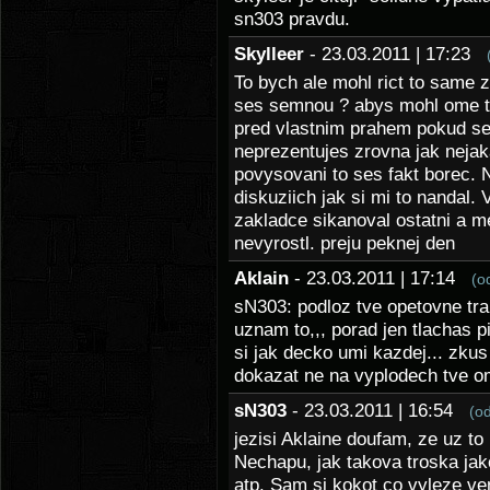
sn303 pravdu.
Skylleer
- 23.03.2011 | 17:23
To bych ale mohl rict to same z
ses semnou ? abys mohl ome tv
pred vlastnim prahem pokud se
neprezentujes zrovna jak neja
povysovani to ses fakt borec. 
diskuziich jak si mi to nandal.
zakladce sikanoval ostatni a me
nevyrostl. preju peknej den
Aklain
- 23.03.2011 | 17:14
(o
sN303: podloz tve opetovne tr
uznam to,,, porad jen tlachas p
si jak decko umi kazdej... zku
dokazat ne na vyplodech tve 
sN303
- 23.03.2011 | 16:54
(o
jezisi Aklaine doufam, ze uz to 
Nechapu, jak takova troska jak
atp. Sam si kokot co vyleze ve