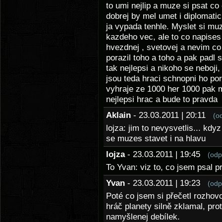
to umi nejlip a muze si psat co
dobrej by mel umet i diplomati
ja vypada tenhle. Myslet si muz
kazdeho vec, ale to co napises
hvezdnej , svetovej a nevim co
porazil toho a toho a pak padl
tak nejlepsi a nikoho se neboji
jsou teda hraci schnopni ho pora
vyhraje ze 1000 her 1000 pak muz
nejlepsi hrac a bude to pravda
Aklain
- 23.03.2011 | 20:11
(o
lojza: jim to nevysvetlis... kd
se muzes stavet i na hlavu
lojza
- 23.03.2011 | 19:45
(odp
To Yvan: viz to, co jsem psal p
Yvan
- 23.03.2011 | 19:23
(odp
Poté co jsem si přečetl rozhov
hráč planety silně zklamal, pro
namyšlenej debílek.