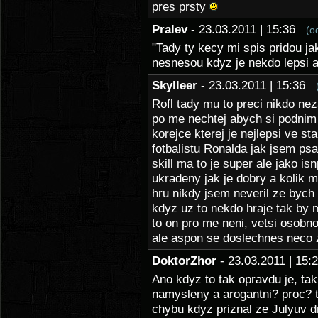
pres prsty
Pralev
- 23.03.2011 | 15:36
(o
"Tady ty kecy mi spis pridou ja
nesnesou kdyz je nekdo lepsi a
Skylleer
- 23.03.2011 | 15:36
Rofl tady mu to preci nikdo nez
po me nechtej abych si podnim
korejce kterej je nejlepsi ve st
fotbalistu Ronalda jak jsem psal
skill ma to je super ale jako is
ukradeny jak je dobry a kolik m
hru nikdy jsem neveril ze bych 
kdyz uz to nekdo hraje tak by m
to on pro me neni, vetsi osobno
ale aspon se doslechnes neco
DoktorZhor
- 23.03.2011 | 15
Ano kdyz to tak opravdu je, tak
namysleny a arogantni? proc? t
chybu kdyz priznal ze Julyuv d