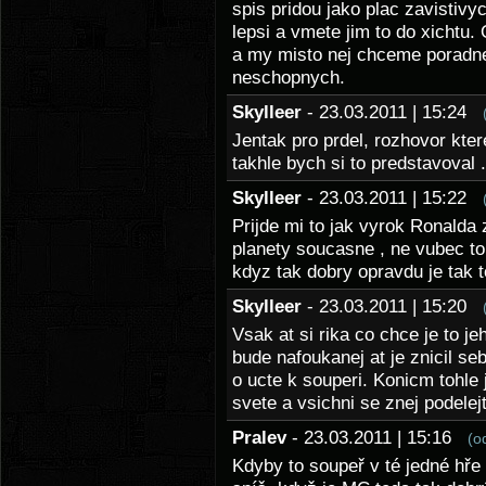
spis pridou jako plac zavistiv
lepsi a vmete jim to do xichtu
a my misto nej chceme poradne
neschopnych.
Skylleer
- 23.03.2011 | 15:24
Jentak pro prdel, rozhovor kter
takhle bych si to predstavoval 
Skylleer
- 23.03.2011 | 15:22
Prijde mi to jak vyrok Ronalda z
planety soucasne , ne vubec to 
kdyz tak dobry opravdu je tak t
Skylleer
- 23.03.2011 | 15:20
Vsak at si rika co chce je to je
bude nafoukanej at je znicil seb
o ucte k souperi. Konicm tohle 
svete a vsichni se znej podele
Pralev
- 23.03.2011 | 15:16
(o
Kdyby to soupeř v té jedné hře