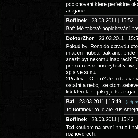
popichovani ktere perfektne oko
arogance-.-
Boffinek
- 23.03.2011 | 15:52
Baf: Mě takové popichování bav
DoktorZhor
- 23.03.2011 | 15
Pokud byl Ronaldo opravdu otoli
mlaceni hubou, pak ano, pride 
snazit byt nekomu inspiraci? T
proto co vsechno vyhral v bw, j
spis ve stinu.
2Pralev: LOL co? Je to tak ve v
ostatni a neboji se otom sebev
lidi kteri krici jakej je to arog
Baf
- 23.03.2011 | 15:49
(odpo
To Boffinek: to je ale kus smej
Boffinek
- 23.03.2011 | 15:43
Ted koukam na první hru z fina
rozhovorech.