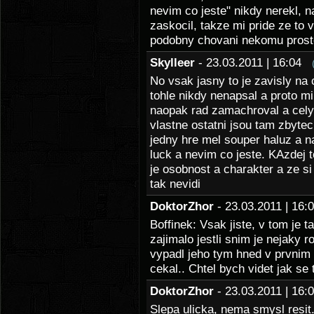
nevim co jeste" nikdy nerekl, 
zaskocil, takze mi pride ze to 
podobny chovani nekomu prost
Skylleer
- 23.03.2011 | 16:04
No vsak jasny to je zavisly na
tohle nikdy nenapsal a proto mi
naopak rad zamachroval a celym
vlastne ostatni jsou tam zbytecn
jedny hre mel souper haluz a n
luck a nevim co jeste. KAzdej t
je osobnost a charakter a ze si 
tak nevidi
DoktorZhor
- 23.03.2011 | 16
Boffinek: Vsak jiste, v tom je
zajimalo jestli snim je nejaky 
vypadl jeho tym hned v prvnim 
cekal.. Chtel bych videt jak se 
DoktorZhor
- 23.03.2011 | 16
Slepa ulicka, nema smysl resit.