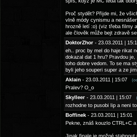
spíš, když je MC teda tak dobrý
Proč stydět? Přijde mi, že vši
vlně módy cynismu a nesnášenli
hrozně letí :o) (viz třeba filmy
ale člověk může bejt zdravě se
DoktorZhor
- 23.03.2011 | 15
eh.. proc by mel do haje rikat
dokazal dat 1 hru? Pravdou je, 
toho dobre vedom. To se ma styd
byli jeho souperi super a ze jim
Aklain
- 23.03.2011 | 15:07
(o
Pralev? O_o
Skylleer
- 23.03.2011 | 15:07
rozhodne to pusobi lip a neni to
Boffinek
- 23.03.2011 | 15:01
Pekne, znáš kouzlo CTRL+C a
Jinak finale je možné stahnout 