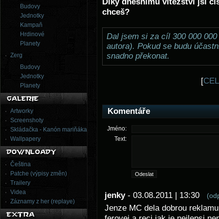
Díky dnešnímu vítězství jsi čí
Budovy
chceš?
Jednotky
Kampaň
Hrdinové
Dal jsem si za cíl 300 000 000
Planety
autora). Pokud se budu účastni
snadno překonat.
Zerg
Budovy
Jednotky
[
CE
Planety
Komentáře
Artworky
Screenshoty
Jméno:
Skládačka - Kanón mariňáka
Wallpapery
Text:
Čeština
Patche (výpisy změn)
Trailery
Videa
jenky
- 03.08.2011 | 13:30
(od
Záznamy z her (replaye)
Jenze MC dela dobrou reklamu e
ferovej a reci jak je nejlepsi 