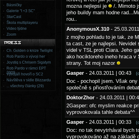
Básničky
mozna nejlepsi je
/. Mimoto 
Galerie "I <3 SC"
jeho buildy mam hodne rad...Mu
StarCast
rou..
Škola multiplayeru
AnonymousX.310
- 25.03.201
Video týdne
Zoom
z mojho pohladu to je tak, ze 
ta cast, ze je najlepsi. Nevid
videl v TSL proti Ciara. Jeho 
Ch. Golden o knize Twilight
ako hociktoreho ineho hraca v 
Rob Pardo o vývoji her
Joystiq s Chrisem Sigatym
strany. Tot moj nazor
Rob Pardo v rámci EPT
Gasper
- 24.03.2011 | 00:43
2009
(
Vývojáři hovoří o SC2
Návštěva v sídle Blizzardu
Doc - pochopil jsem. Však ony 
... všechny články (29)
společně s přiostřováním deba
DoktorZhor
- 24.03.2011 | 00
2Gasper: ofc myslim reakce pr
vyprovokovala tahle debata^^
Gasper
- 24.03.2011 | 00:33
(
Doc: no tak nevytrhával bych to
vyprovokováno až na základě d