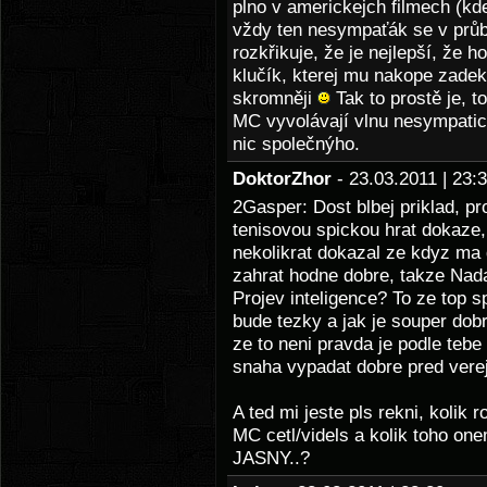
plno v americkejch filmech (k
vždy ten nesympaťák se v průb
rozkřikuje, že je nejlepší, že 
klučík, kterej mu nakope zade
skromněji
Tak to prostě je, to
MC vyvolávají vlnu nesympatic
nic společnýho.
DoktorZhor
- 23.03.2011 | 23
2Gasper: Dost blbej priklad, p
tenisovou spickou hrat dokaze, 
nekolikrat dokazal ze kdyz ma 
zahrat hodne dobre, takze Nad
Projev inteligence? To ze top s
bude tezky a jak je souper dobre
ze to neni pravda je podle tebe 
snaha vypadat dobre pred verej
A ted mi jeste pls rekni, kolik
MC cetl/videls a kolik toho o
JASNY..?