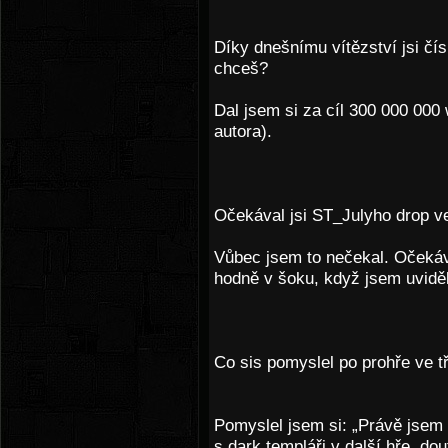
Díky dnešnímu vítězství jsi čís
chceš?
Dal jsem si za cíl 300 000 000 
autora).
Očekával jsi ST_Julyho drop ve
Vůbec jsem to nečekal. Očekáv
hodně v šoku, když jsem uvidě
Co sis pomyslel po prohře ve tř
Pomyslel jsem si: „Právě jsem t
s dark templáři v další hře, do