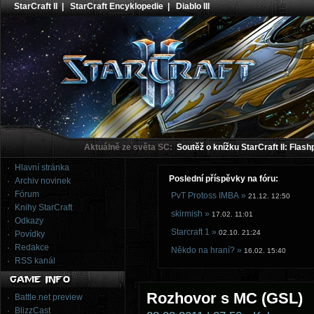
StarCraft II
|
StarCraft Encyklopedie
|
Diablo III
Aktuálně ze světa SC:
Soutěž o knížku StarCraft II: Flash
Hlavní stránka
Poslední příspěvky na fóru:
Archiv novinek
Fórum
PvT Protoss IMBA »
21.12. 12:50
Knihy StarCraft
skirmish »
17.02. 11:01
Odkazy
Starcraft 1 »
02.10. 21:24
Povídky
Redakce
Někdo na hraní? »
16.02. 15:40
RSS kanál
Rozhovor s MC (GSL)
Battle.net preview
BlizzCast