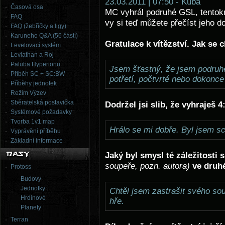
23.03.2011 | 07:50 - Kuba
Časová osa
MC vyhrál podruhé GSL, tentok
FAQ
vy si teď můžete přečíst jeho 
FAQ (žebříčky a ligy)
Karuneho Q&A (56 částí)
Gratulace k vítězství. Jak se c
Levelovací systém
Leviathan a Roj
Paluba Hyperionu
Jsem šťastný, že jsem podruhé 
Příběh SC + SC:BW
potřetí, počtvrté nebo dokonc
Příběhy jednotek
Režim Výzev
Sběratelská postavička
Dodržel jsi slib, že vyhraješ 4
Systémové požadavky
Tvorba 1v1 map
Hrálo se mi dobře. Byl jsem s
Vyprávění příběhu
Základní informace
Jaký byl smysl té záležitosti
soupeře, pozn. autora)
ve druh
Protoss
Budovy
Jednotky
Chtěl jsem zastrašit svého sou
Hrdinové
hře.
Planety
Terran