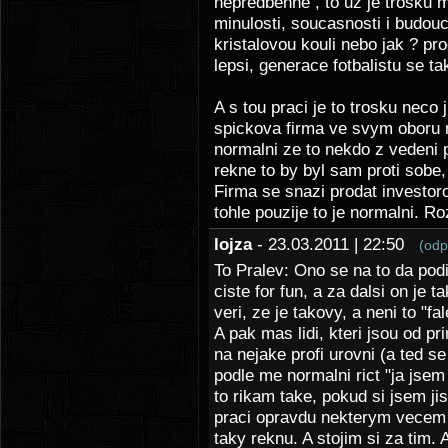
nepredbehne , to uz je trosku 
minulosti, soucasnosti i budou
kristalovou kouli nebo jak ? p
lepsi, generace fotbalistu se take
A s tou praci je to trosku neco 
spickova firma ve svym oboru ma
normalni ze to nekdo z vedeni 
rekne to by byl sam proti sobe,
Firma se snazi prodat investo
tohle pouzije to je normalni. R
lojza
- 23.03.2011 | 22:50
(odp
To Pralev: Ono se na to da pod
ciste for fun, a za dalsi on je 
veri, ze je takovy, a neni to "f
A pak mas lidi, kteri jsou od pri
na nejake profi urovni (a ted se
podle me normalni rict "ja jse
to rikam take, pokud si jsem ji
praci opravdu nekterym vecem r
taky reknu. A stojim si za tim. 