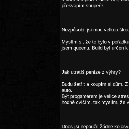
překvapím soupeře.
Nezpůsobil jsi moc velkou škodu
Myslím si, že to bylo v pořádku
jsem queenu. Build byl určen k
Jak utratíš peníze z výhry?
Budu šetřit a koupím si dům. 
auto.
Být progamerem je velice stres
hodně cvičím, tak myslím, že v
Dnes jsi nepoužil žádné kolosy