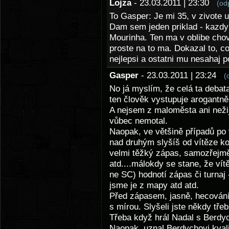
Lojza
- 23.03.2011 | 23:30
(od
To Gasper: Je mi 35, v zivote
Dam sem jeden priklad - kazdy 
Mourinha. Ten ma v oblibe chov
proste na to ma. Dokazal to, co
nejlepsi a ostatni mu nesahaj p
Gasper
- 23.03.2011 | 23:24
(
No já myslím, že celá ta debat
ten člověk vystupuje arogantn
A nejsem z maloměsta ani nežij
vůbec nemotal.
Naopak, ve většině případů po 
nad druhým slyšíš od vítěze ko
velmi těžký zápas, samozřejmě 
atd....málokdy se stane, že vít
ne SC) hodnotí zápas či turnaj 
jsme je z mapy atd atd.
Před zápasem, jasně, hecování 
s mírou. Slyšeli jste někdy tř
Třeba když hrál Nadal s Berd
Naopak, uznal Berdychovi kvalit