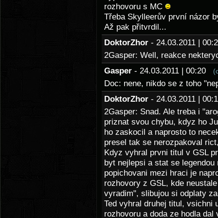
rozhovoru s MC
Třeba Skylleerův první názor b
Až pak přitvrdil...
DoktorZhor
- 24.03.2011 | 00
2Gasper: Well, reakce nekteryc
Gasper
- 24.03.2011 | 00:20
(
Doc: nene, nikdo se z toho "nep
DoktorZhor
- 24.03.2011 | 00
2Gasper: Snad. Ale treba i "a
priznat svou chybu, kdyz ho July
ho zaskocil a naprosto to nece
presel tak se nerozpakoval rict,
Kdyz vyhral prvni titul v GSL p
byt nejlepsi a stat se legendou
popichovani mezi hraci je napro
rozhovory z GSL, kde neustale t
vyradim", slibujou si odplaty z
Ted vyhral druhej titul, vsichni 
rozhovoru a doda ze hodla dal 