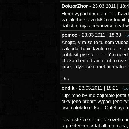
DoktorZhor
- 23.03.2011 | 18
Hmm vypadlo mi tam "i" . Kazdo
za jakeho stavu MC nastoupil, 
dal stim nijak nesouvisi. deal wi
pomoc
- 23.03.2011 | 18:38
(
Ahojte, vim ze to tu sem vubec
zakladat topic kvuli tomu - sta
prihlasit pise to -------You ne
blizzard entertrainment to use 
pise, kdyz jsem mel normalne 
Dík
ondik
- 23.03.2011 | 18:21
(od
"uprimne by me zajimalo jestli
diky jeho prohre vypadl jeho t
asi malokdo cekal.. Chtel bych 
Tak ještě že se nic takového ne
s přehledem ustál allin terrana