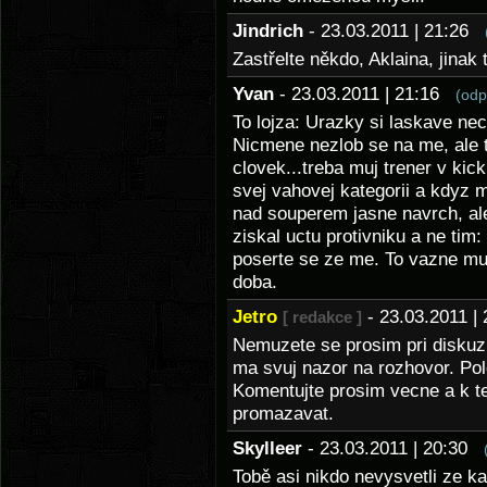
Jindrich
- 23.03.2011 | 21:26
Zastřelte někdo, Aklaina, jinak
Yvan
- 23.03.2011 | 21:16
(odp
To lojza: Urazky si laskave ne
Nicmene nezlob se na me, ale t
clovek...treba muj trener v kic
svej vahovej kategorii a kdyz m
nad souperem jasne navrch, ale
ziskal uctu protivniku a ne tim:
poserte se ze me. To vazne muze
doba.
Jetro
- 23.03.2011 
[ redakce ]
Nemuzete se prosim pri diskuz
ma svuj nazor na rozhovor. Pol
Komentujte prosim vecne a k te
promazavat.
Skylleer
- 23.03.2011 | 20:30
Tobě asi nikdo nevysvetli ze kaz