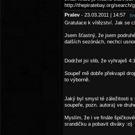
http://thepiratebay.org/search
Pralev
- 23.03.2011 | 14:57
(o
Gratulace k vítězství. Jak se c
Jsem šťastný, že jsem podruhé v
dalších sezónách, nechci usno
Dodržel jsi slib, že vyhraješ 4:1
Soupeř mě dobře překvapil dro
to výborně.
Jaký byl smysl té záležitosti 
soupeře, pozn. autora) ve druh
Myslím, že i ve finále špičkové
srandičku a pobavit diváky :o)