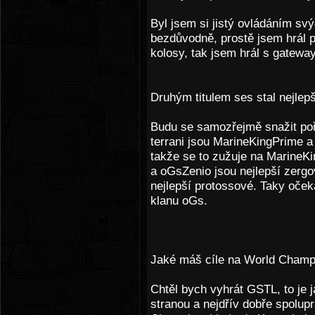
Byl jsem si jistý ovládáním sv
bezdůvodně, prostě jsem hrál p
kolosy, tak jsem hrál s gatewa
Druhým titulem ses stal nejlep
Budu se samozřejmě snažit poř
terrani jsou MarineKingPrime 
takže se to zužuje na MarineK
a oGsZenio jsou nejlepší zergo
nejlepší protossové. Taky oče
klanu oGs.
Jaké máš cíle na World Champ
Chtěl bych vyhrát GSTL, to je j
stranou a nejdřív dobře spolup