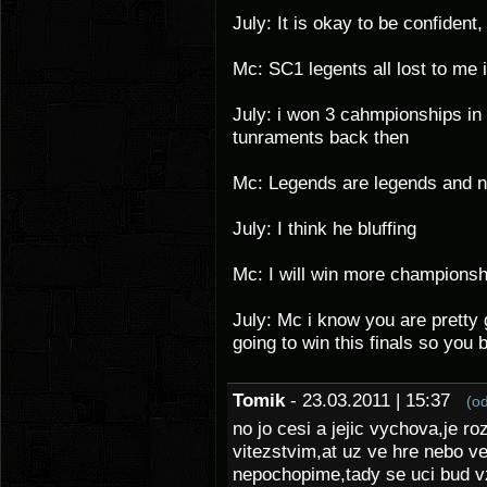
July: It is okay to be confident
Mc: SC1 legents all lost to me
July: i won 3 cahmpionships in
tunraments back then
Mc: Legends are legends and no
July: I think he bluffing
Mc: I will win more championsh
July: Mc i know you are pretty g
going to win this finals so you 
Tomik
- 23.03.2011 | 15:37
(o
no jo cesi a jejic vychova,je roz
vitezstvim,at uz ve hre nebo ve
nepochopime,tady se uci bud 