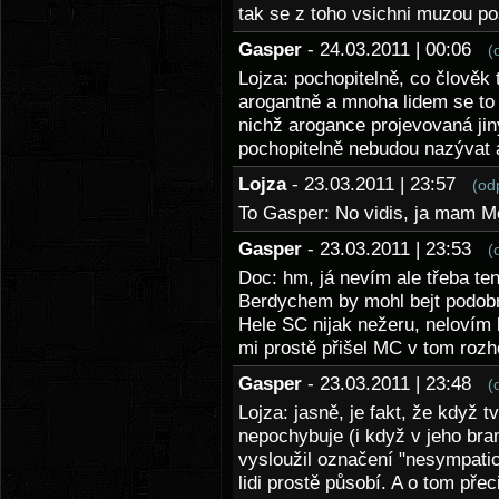
tak se z toho vsichni muzou po
Gasper
- 24.03.2011 | 00:06
(
Lojza: pochopitelně, co člověk t
arogantně a mnoha lidem se to 
nichž arogance projevovaná jiný
pochopitelně nebudou nazývat
Lojza
- 23.03.2011 | 23:57
(od
To Gasper: No vidis, ja mam M
Gasper
- 23.03.2011 | 23:53
(
Doc: hm, já nevím ale třeba te
Berdychem by mohl bejt podob
Hele SC nijak nežeru, nelovím
mi prostě přišel MC v tom rozho
Gasper
- 23.03.2011 | 23:48
(
Lojza: jasně, je fakt, že když tv
nepochybuje (i když v jeho branž
vysloužil označení "nesympatic
lidi prostě působí. A o tom přec