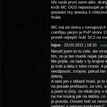
hře ustál první semi-allin, dru
kvůli MC OGS nepostoupili je 
poslední hry dneska 3 vítězství
finále.
MC má od února v turnajových 
coinflipu jakým je PvP skóre 17
prostě nejlepší hráč SC2 na svě
lojza
- 23.03.2011 | 18:10
(odp
Necetl jsem to tu cele, ale stra
tim, ze je ten manik nejak jak
Me prijde, ze tady v ty krajine 
je trotl a dela z toho ctnost. A
neodpousti, zvlaste, pokud ten 
dobrej.
A neni jen v oblasti hrani, je t
na porade prohlasim, ze vim, z
a jsem si jisty, ze nikdo jiny o
na me koukaj jak na debila, co 
je pravda. Ovsem holt se nenos
nejlepsi a nemam konkurenci".