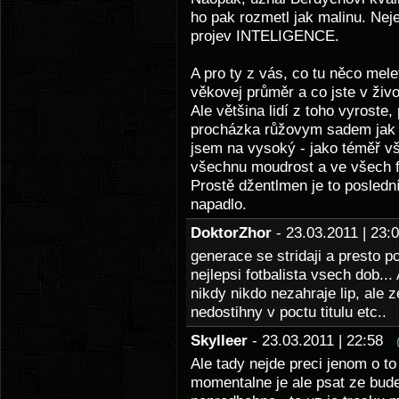
ho pak rozmetl jak malinu. Neje
projev INTELIGENCE.
A pro ty z vás, co tu něco mele
věkovej průměr a co jste v živ
Ale většina lidí z toho vyroste,
procházka růžovym sadem jak t
jsem na vysoký - jako téměř vš
všechnu moudrost a ve všech 
Prostě džentlmen je to posledn
napadlo.
DoktorZhor
- 23.03.2011 | 23
generace se stridaji a presto p
nejlepsi fotbalista vsech dob...
nikdy nikdo nezahraje lip, ale 
nedostihny v poctu titulu etc..
Skylleer
- 23.03.2011 | 22:58
Ale tady nejde preci jenom o to
momentalne je ale psat ze bude