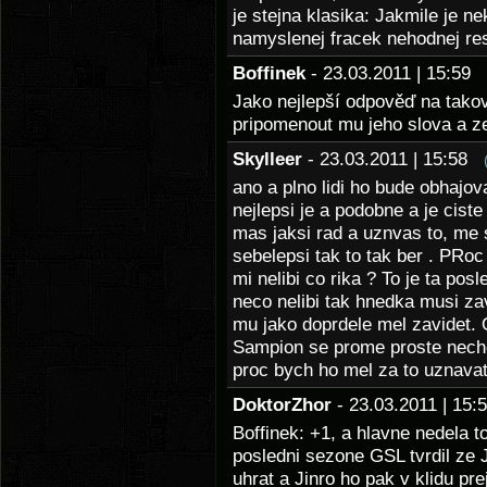
je stejna klasika: Jakmile je n
namyslenej fracek nehodnej res
Boffinek
- 23.03.2011 | 15:59
Jako nejlepší odpověď na takov
pripomenout mu jeho slova a ze
Skylleer
- 23.03.2011 | 15:58
ano a plno lidi ho bude obhajov
nejlepsi je a podobne a je cist
mas jaksi rad a uznvas to, me 
sebelepsi tak to tak ber . PRoc
mi nelibi co rika ? To je ta po
neco nelibi tak hnedka musi zav
mu jako doprdele mel zavidet. O
Sampion se prome proste necho
proc bych ho mel za to uznavat
DoktorZhor
- 23.03.2011 | 15
Boffinek: +1, a hlavne nedela t
posledni sezone GSL tvrdil ze J
uhrat a Jinro ho pak v klidu pr