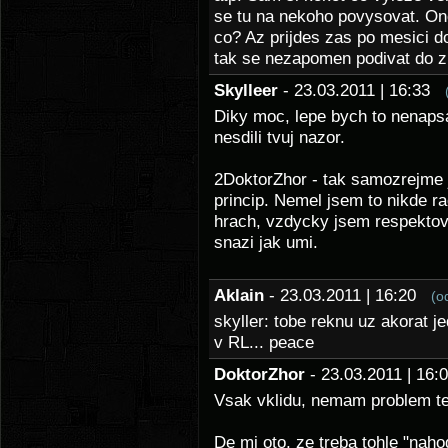
se tu na nekoho povysovat. Ono
co? Az prijdes zas po mesici d
tak se nezapomen podivat do zr
Skylleer
- 23.03.2011 | 16:33
Diky moc, lepe bych to nenapsa
nesdili tvuj nazor.
2DoktorZhor - tak samozrejme j
princip. Nemel jsem to nikde ra
hrach, vzdycky jsem respektova
snazi jak umi.
Aklain
- 23.03.2011 | 16:20
(o
skyller: tobe reknu uz akorat je
v RL... peace
DoktorZhor
- 23.03.2011 | 16
Vsak vklidu, nemam problem te
De mi oto, ze treba tohle "naho