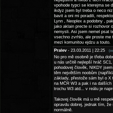
vpohode typci se kterejma se da
ikdyz jsem byl treba o neco n
bavit a oni mi poradili, respekt
Lynn , Neoplex a podobny , pak 
jako aklain precte si rozhovor 
nemysli. Asi jsem nemel psat t
vsechno zvrhlo, ale proste me t
mezi komunitou ejdzu a touto.
Pralev
- 23.03.2011 | 22:25
(o
No pro mě osobně je třeba dobr
u nás určitě nejlepší hráč SC1
pohodovej člověk, NIKDY jsem 
těm největším noobům (napříkla
základy, přestože sám byl o X 
na MČR W3 a pak i na dalších 
trochu W3 atd... v reálu je nap
Takovej člověk má u mě respekt
opravdu dobrej, jednak tím, že
normálně.