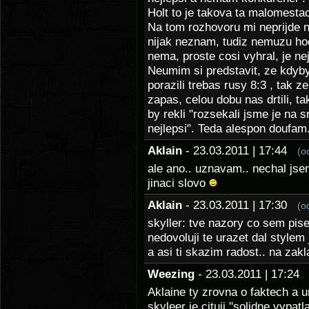
Holt to je takova ta malomesta
Na tom rozhovoru mi neprijde 
nijak neznam, tudiz nemuzu hodn
nema, proste cosi vyhral, je nej
Neumim si predstavit, ze kdyby 
porazili trebas rusy 8:3 , tak z
zapas, celou dobu nas drtili, t
by rekli "rozsekali jsme je na 
nejlepsi". Teda alespon doufam.
Aklain
- 23.03.2011 | 17:44
(o
ale ano.. uznavam.. nechal jse
jinaci slovo
Aklain
- 23.03.2011 | 17:30
(o
skyller: tve nazory co sem pise
nedovoluji te urazet dal stylem
a asi ti skazim radost.. na za
Weezing
- 23.03.2011 | 17:2
Aklaine ty zrovna o faktech a
skyleer je cituji "solidne vypa