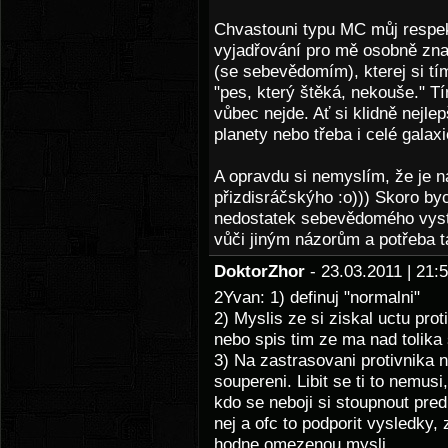
Chvastouni typu MC můj respek
vyjadřování pro mě osobně zna
(se sebevědomím), kterej si t
"pes, který štěká, nekouše." Tí
vůbec nejde. Ať si klidně nejle
planety nebo třeba i celé galax
A opravdu si nemyslím, že je
přizdisráčskýho :o))) Skoro byc
nedostatek sebevědomého vystu
vůči jiným názorům a potřeba t
DoktorZhor
- 23.03.2011 | 21
2Yvan: 1) definuj "normalni"
2) Myslis ze si ziskal uctu prot
nebo spis tim ze ma nad tolika 
3) Na zastrasovani protivnika n
soupereni. Libit se ti to nemusi
kdo se neboji si stoupnout pred
nej a ofc to podporit vysledky,
hodne omezenou mysli.