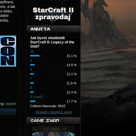
epřinesl,
eno, a tak
ou dobu,
roběhl
erály,
Jak byste ohodnotili
StarCraft II: Legacy of the
Void?
10
31.1 %
9
14.8 %
8
12.1 %
7
11.9 %
6
12.4 %
5 a horší
17.7 %
oj:
vlastní
Celkem hlasovalo: 6610
Výsledky minulých anket