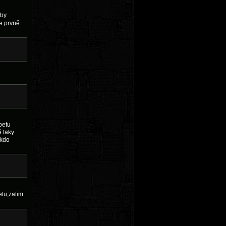
oby
le prvně
betu
 taky
ěkdo
etu,zatim