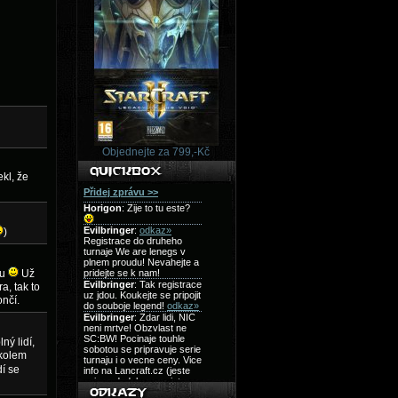
Objednejte za 799,-Kč
kl, že
)
ru
Už
a, tak to
ončí.
ný lidí,
 kolem
dí se