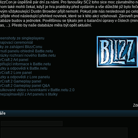
 BlizzCon je úspěšně pár dní za námi. Pro fanoušky SC2 toho sice moc závratného n
hom také mohli čekat, když je hra prakticky před vydáním a vše důležité již bylo řeč
vým vždykoulející Dustin Browder přijít nemohl. Pokud jste nás nesledovali po cel
 přijde vhod následující přehled novinek, které se k této akci vztahovali. Zároveň p
abáze budov a jednotek. Povětšinou se týkalo jen o balanční úpravy v číslech (min
čas, ...). Přesto by naše databáze měla být opět aktuální.
reenshoty ze singleplayeru
hajovací ceremoniál
tky ze zahájení BlizzConu
nutí panelu ohledně Battle.netu
ázky rozhraní nového Battle.netu
rCraft 2 Art panel
lňující informace k Battle.netu
zky a odpovědi k Battle.netu
rCraft 2 Lore panel
ázky a odpovědi z Lore panelu
arCraft 2 Gameplay panel
arCraft 2 Gameplay panel Q&A
tulkované video s novinkami v Battle.netu 2.0
nejzajímavější z Art panelu s titulky
Zdr
áře