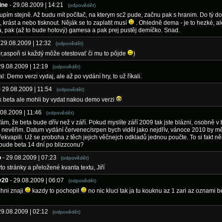
ine
- 29.08.2009 | 14:21
(odpovědět)
upím stejně. Až budu mít počítač, na kterym sc2 pude, začnu pak s hranim. Do tý d
, krást a nebo tisknout. Něják se to zaplatit musí
. Ohledně dema - je to hezké, a
, pak (až to bude hotový) gamesa a pak prej pustěj demíčko. Snad.
 29.08.2009 | 12:32
(odpovědět)
er,aspoň si každý môže otestovať či mu to pôjde
)
29.08.2009 | 12:19
(odpovědět)
: Demo verzi vydaj, ale až po vydání hry, to už říkali.
- 29.08.2009 | 11:54
(odpovědět)
 beta ale mohli by vydat nakou demo verzi
.08.2009 | 11:46
(odpovědět)
fám, že beta bude dřív než v září. Pokud myslíte září 2009 tak jste blázni, osobně v 
 nevěřim. Datum vydání červenec/srpen bych viděl jako nejdřív, vánoce 2010 by mě
řekvapili. Už se proboha z těch jejich věčnejch odkladů jednou poučte. To si fakt n
 bude beta 14 dní po blizzconu?
o
- 29.08.2009 | 07:23
(odpovědět)
to stránky a přeložené kvanta textu, Jiří
y20
- 29.08.2009 | 06:07
(odpovědět)
chni znaji
kazdy to pochopil
no nic kluci tak ja tu kouknu az 1 zari az oznami b
29.08.2009 | 02:12
(odpovědět)