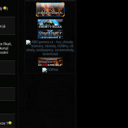
ytý
)
i já
 říkali,
kurují
chodní
erze ?