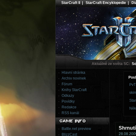
StarCraft II
|
StarCraft Encyklopedie
|
Dia
Aktuálně ze světa SC:
Sou
Hlavní stránka
Posl
Archiv novinek
Fórum
PvT
Knihy StarCraft
skir
Odkazy
Star
Povídky
Redakce
Něk
RSS kanál
Shrnutí
Battle.net preview
28.08.2009
BlizzCast