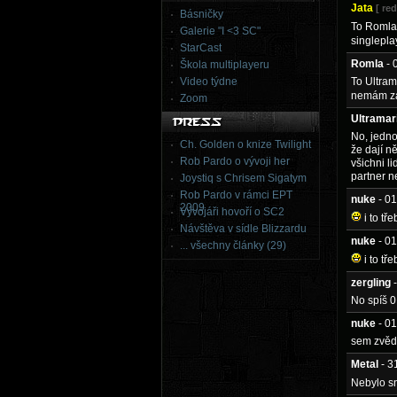
Jata
[ re
Básničky
To Romla:
Galerie "I <3 SC"
singlepl
StarCast
Romla
- 
Škola multiplayeru
Video týdne
To Ultram
nemám zá
Zoom
Ultramar
No, jedno
Ch. Golden o knize Twilight
že dají ně
Rob Pardo o vývoji her
všichni li
partner n
Joystiq s Chrisem Sigatym
Rob Pardo v rámci EPT
nuke
- 0
2009
Vývojáři hovoří o SC2
i to tř
Návštěva v sídle Blizzardu
nuke
- 0
... všechny články (29)
i to tř
zergling
No spíš 
nuke
- 0
sem zvěda
Metal
- 3
Nebylo sn