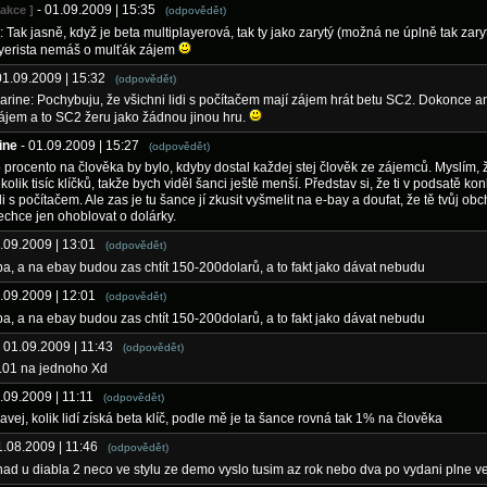
- 01.09.2009 | 15:35
dakce ]
(odpovědět)
 Tak jasně, když je beta multiplayerová, tak ty jako zarytý (možná ne úplně tak zar
ayerista nemáš o mulťák zájem
01.09.2009 | 15:32
(odpovědět)
arine: Pochybuju, že všichni lidi s počítačem mají zájem hrát betu SC2. Dokonce an
jem a to SC2 žeru jako žádnou jinou hru.
ine
- 01.09.2009 | 15:27
(odpovědět)
 procento na člověka by bylo, kdyby dostal každej stej člověk ze zájemců. Myslím, že
kolik tisíc klíčků, takže bych viděl šanci ještě menší. Představ si, že ti v podsatě kon
di s počítačem. Ale zas je tu šance jí zkusit vyšmelit na e-bay a doufat, že tě tvůj ob
echce jen ohoblovat o dolárky.
1.09.2009 | 13:01
(odpovědět)
eba, a na ebay budou zas chtít 150-200dolarů, a to fakt jako dávat nebudu
1.09.2009 | 12:01
(odpovědět)
eba, a na ebay budou zas chtít 150-200dolarů, a to fakt jako dávat nebudu
- 01.09.2009 | 11:43
(odpovědět)
0.01 na jednoho Xd
1.09.2009 | 11:11
(odpovědět)
vej, kolik lidí získá beta klíč, podle mě je ta šance rovná tak 1% na člověka
1.08.2009 | 11:46
(odpovědět)
ad u diabla 2 neco ve stylu ze demo vyslo tusim az rok nebo dva po vydani plne v