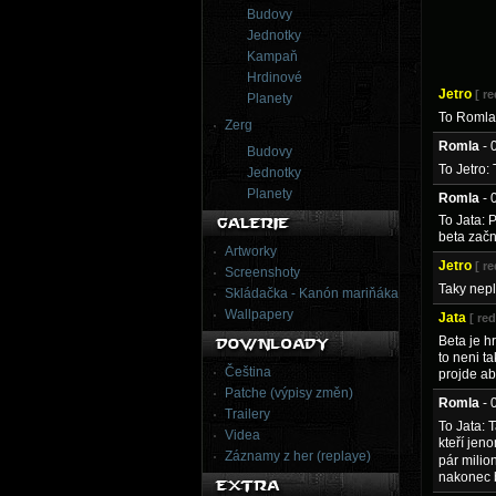
Budovy
Jednotky
Kampaň
Hrdinové
Jetro
[ r
Planety
To Romla
Zerg
Romla
- 
Budovy
To Jetro:
Jednotky
Planety
Romla
- 
To Jata: 
beta začn
Artworky
Jetro
[ r
Screenshoty
Taky nepl
Skládačka - Kanón mariňáka
Wallpapery
Jata
[ re
Beta je h
to neni t
Čeština
projde ab
Patche (výpisy změn)
Romla
- 
Trailery
To Jata: 
Videa
kteří jen
Záznamy z her (replaye)
pár milion
nakonec b