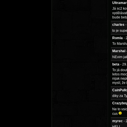
Ultramar
Já sc2 ko
vydělávat
bude beta
charles
-
to je sup
Romla
- 
To Marshal
Marshal
NEvim jak
beta
- 29
To já dou
letos moc
nijak nep
myslí, že
CainPull
diky za Ty
Crazybo
Ne to vsi
cus
myrec
- 
HELL, ....