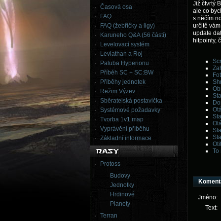
Již čtvrtý
Časová osa
ale co byc
FAQ
s něčím no
FAQ (žebříčky a ligy)
určitě vám
update dat
Karuneho Q&A (56 částí)
hitpointy, 
Levelovací systém
Leviathan a Roj
Sc
Paluba Hyperionu
Za
Příběh SC + SC:BW
Fo
Příběhy jednotek
Shr
Obr
Režim Výzev
Sta
Sběratelská postavička
Dop
Otá
Systémové požadavky
Sta
Tvorba 1v1 map
Ot
Vyprávění příběhu
St
St
Základní informace
Oti
To 
Protoss
Budovy
Koment
Jednotky
Hrdinové
Jméno:
Planety
Text:
Terran