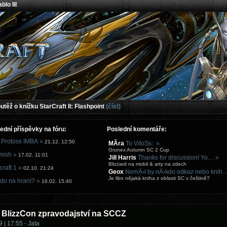
blo III
těž o knížku StarCraft II: Flashpoint
(číst)
ední příspěvky na fóru:
Poslední komentáře:
 Protoss IMBA »
21.12. 12:50
MÃ­ra
To VitoSs: »
Grunex Autumn SC 2 Cup
mish »
17.02. 11:01
Jill Harris
Thanks for discussion! Yo… »
Blizzard na mobil & arty na zdech
craft 1 »
02.10. 21:24
Geox
NemÄ›l by nÄ›kdo odkaz nebo knih
Je libo nějaká kniha z oblasti SC v češtině?
do na hraní? »
16.02. 15:40
 BlizzCon zpravodajství na SCCZ
 | 17:55 - Jata