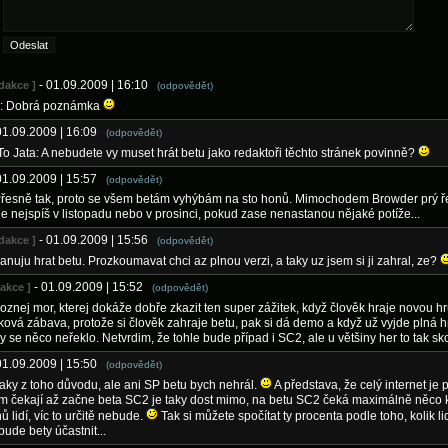
- 01.09.2009 | 16:10
edakce ]
(odpovědět)
: Dobrá poznámka
01.09.2009 | 16:09
(odpovědět)
 To Jata: A nebudete vy muset hrát betu jako redaktoři těchto stránek povinně?
01.09.2009 | 15:57
(odpovědět)
Přesně tak, proto se všem betám vyhýbám na sto honů. Mimochodem Browder prý ře
e nejspíš v listopadu nebo v prosinci, pokud zase nenastanou nějaké potíže...
- 01.09.2009 | 15:56
edakce ]
(odpovědět)
anuju hrat betu. Prozkoumavat chci az plnou verzi, a taky uz jsem si ji zahral, ze?
- 01.09.2009 | 15:52
dakce ]
(odpovědět)
roznej mor, kterej dokáže dobře zkazit ten super zážitek, když člověk hraje novou h
aková zábava, protože si člověk zahraje betu, pak si dá demo a když už vyjde plná hr
y se něco neřeklo. Netvrdim, že tohle bude případ i SC2, ale u většiny her to tak sk
01.09.2009 | 15:50
(odpovědět)
Taky z toho důvodu, ale ani SP betu bych nehrál.
A představa, že celý internet je pl
om čekají až začne beta SC2 je taky dost mimo, na betu SC2 čeká maximálně něco
ů lidí, víc to určitě nebude.
Tak si můžete spočítat ty procenta podle toho, kolik li
ude bety účastnit...