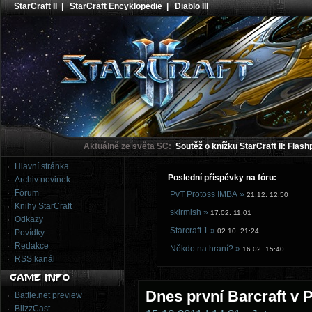
StarCraft II
|
StarCraft Encyklopedie
|
Diablo III
Aktuálně ze světa SC:
Soutěž o knížku StarCraft II: Flash
Hlavní stránka
Poslední příspěvky na fóru:
Archiv novinek
Fórum
PvT Protoss IMBA »
21.12. 12:50
Knihy StarCraft
skirmish »
17.02. 11:01
Odkazy
Starcraft 1 »
02.10. 21:24
Povídky
Redakce
Někdo na hraní? »
16.02. 15:40
RSS kanál
Dnes první Barcraft v 
Battle.net preview
BlizzCast