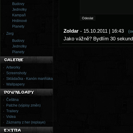
Budovy
Jednotky
Kampaň
Hrdinové
Planety
Zoldar
- 15.10.2011 | 16:43
(o
Zerg
Jako vážně? Bydlím 30 sekund 
Budovy
Jednotky
Planety
Artworky
Screenshoty
Skládačka - Kanón mariňáka
Wallpapery
Čeština
Patche (výpisy změn)
Trailery
Videa
Záznamy z her (replaye)