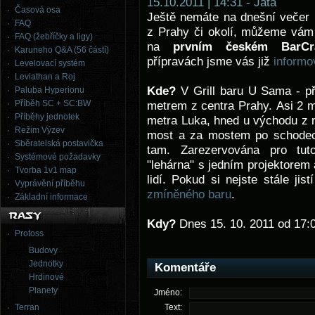
15.10.2011 | 14:31 - Jata
Časová osa
Ještě nemáte na dnešní večer 
FAQ
z Prahy či okolí, můžeme vám 
FAQ (žebříčky a ligy)
na
prvním českém BarCra
Karuneho Q&A (56 částí)
přípravách jsme vás již
informo
Levelovací systém
Leviathan a Roj
Kde?
V Grill baru U Sama - př
Paluba Hyperionu
Příběh SC + SC:BW
metrem z centra Prahy. Asi 2 m
Příběhy jednotek
metra Luka, hned u východu z 
Režim Výzev
most a za mostem po schodec
Sběratelská postavička
tam. Zarezervována pro tut
Systémové požadavky
"lehárna" s jedním projektorem
Tvorba 1v1 map
lidí. Pokud si nejste stále ji
Vyprávění příběhu
zmíněného baru
.
Základní informace
Kdy?
Dnes 15. 10. 2011 od 17:0
Protoss
Budovy
Jednotky
Komentáře
Hrdinové
Planety
Jméno:
Terran
Text: