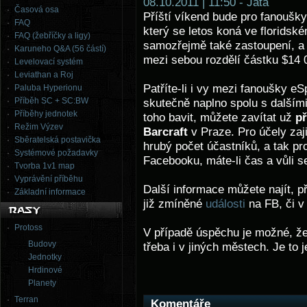
08.10.2011 | 11:50 - Jata
Časová osa
Příští víkend bude pro fanoušk
FAQ
který se letos koná ve floridsk
FAQ (žebříčky a ligy)
samozřejmě také zastoupení, a t
Karuneho Q&A (56 částí)
mezi sebou rozdělí částku $14 
Levelovací systém
Leviathan a Roj
Patříte-li i vy mezi fanoušky eSp
Paluba Hyperionu
Příběh SC + SC:BW
skutečně naplno spolu s dalšími
Příběhy jednotek
toho bavit, můžete zavítat už
př
Režim Výzev
Barcraft
v Praze. Pro účely zaji
Sběratelská postavička
hrubý počet účastníků, a tak p
Systémové požadavky
Facebooku, máte-li čas a vůli s
Tvorba 1v1 map
Vyprávění příběhu
Další informace můžete najít, p
Základní informace
již zmíněné
události
na FB, či v
Protoss
V případě úspěchu je možné, že
Budovy
třeba i v jiných městech. Je to 
Jednotky
Hrdinové
Planety
Terran
Komentáře