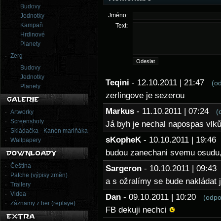
Budovy
Jméno:
Jednotky
Kampaň
Text:
Hrdinové
Planety
Zerg
Budovy
Jednotky
Teqini
- 12.10.2011 | 21:47
(o
Planety
zerlingove je sezerou
Markus
- 11.10.2011 | 07:24
(
Artworky
Screenshoty
Já byh je nechal napospas vl
Skládačka - Kanón mariňáka
sKopheK
- 10.10.2011 | 19:4
Wallpapery
budou zanechani svemu osudu,
Čeština
Sargeron
- 10.10.2011 | 09:4
Patche (výpisy změn)
a s ožralímy se bude nakládat 
Trailery
Videa
Dan
- 09.10.2011 | 10:20
(odpo
Záznamy z her (replaye)
FB dekuji nechci