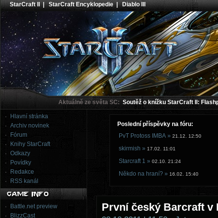
StarCraft II
|
StarCraft Encyklopedie
|
Diablo III
Aktuálně ze světa SC:
Soutěž o knížku StarCraft II: Flash
Hlavní stránka
Poslední příspěvky na fóru:
Archiv novinek
Fórum
PvT Protoss IMBA »
21.12. 12:50
Knihy StarCraft
skirmish »
17.02. 11:01
Odkazy
Starcraft 1 »
02.10. 21:24
Povídky
Redakce
Někdo na hraní? »
16.02. 15:40
RSS kanál
První český Barcraft v
Battle.net preview
BlizzCast