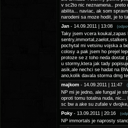
v sc2to nic neznamena.. preto 
abilita... naviac, ak som sprav
narodeni sa moze hodit, je to 
Jan
- 14.09.2011 | 13:08
(odpo
Taky jsem vcera koukal,zapas P
sentry,immortal,zaelot,stalkers 
pochytal mi vetsinu vojska a be
colosy a pak jsem ho prejel le
protoze se z toho neda dostat 
u stormy,ktera jak tady popisu
asik,ale nechci se hadat na B
ano,kolik davala storma dmg t
majkom
- 14.09.2011 | 11:47
NP mi je jedno, ale fungal je st
oproti tomu totalna nuda, nic...
sc bw a ake su zufale v dvojke
Poky
- 13.09.2011 | 20:16
(odp
NP immortals je naprosty stan