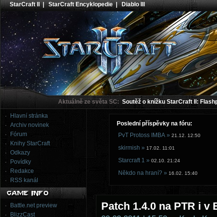
StarCraft II
|
StarCraft Encyklopedie
|
Diablo III
Aktuálně ze světa SC:
Soutěž o knížku StarCraft II: Flash
Hlavní stránka
Poslední příspěvky na fóru:
Archiv novinek
Fórum
PvT Protoss IMBA »
21.12. 12:50
Knihy StarCraft
skirmish »
17.02. 11:01
Odkazy
Starcraft 1 »
02.10. 21:24
Povídky
Redakce
Někdo na hraní? »
16.02. 15:40
RSS kanál
Patch 1.4.0 na PTR i v
Battle.net preview
BlizzCast