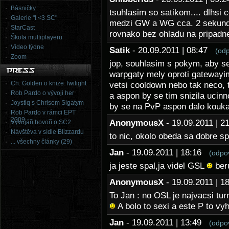
Básničky
tsuhlasim so satikom.... dlhsi
Galerie "I <3 SC"
medzi GW a WG cca. 2 sekundy
StarCast
rovnako bez ohladu na pripadn
Škola multiplayeru
Video týdne
Satik
- 20.09.2011 | 08:47
(od
Zoom
jop, souhlasim s pokym, aby se
warpgaty mely oproti gatewayi
Ch. Golden o knize Twilight
vetsi cooldown nebo tak neco, 
Rob Pardo o vývoji her
a aspon by se tim snizila ucin
Joystiq s Chrisem Sigatym
by se na PvP aspon dalo kouk
Rob Pardo v rámci EPT
2009
AnonymousX
- 19.09.2011 | 
Vývojáři hovoří o SC2
Návštěva v sídle Blizzardu
to nic, okolo obeda sa dobre s
... všechny články (29)
Jan
- 19.09.2011 | 18:16
(odpo
ja jeste spal,ja videl GSL
ber
AnonymousX
- 19.09.2011 | 
To Jan : no OSL je najvacsi tur
A bolo to sexi a este P to vy
Jan
- 19.09.2011 | 13:49
(odpo