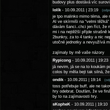
budovy plus dostává víc surovi
lolík
- 10.09.2011 | 23:19
(odp
je tpo malinko mimo téma, ale n
AI ve skírmiši na "velmi těžká
dávám šanci..chci jen říct, že
mi i na nejtěžší přijde strašně 
2bunkry, za to 4 tanky a nic n
utočné jednotky a nevyužívá m
zajímaly by mě vaše názory
Rypicong
- 10.09.2011 | 19:2
já nevim, já se na to koukám p
colos by měla bejt tak silná, že
ondik
- 10.09.2011 | 19:14
(od
toss potřebuje buff, ale ne ta
hry odebrat. Doufám, že ve fin
by to na zajímavosti hry.
sKopheK
- 10.09.2011 | 19:1