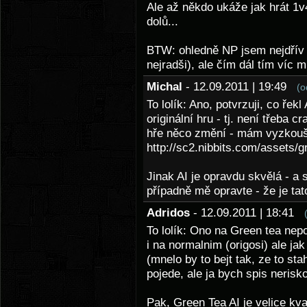
Ale až někdo ukáže jak hrát 1v
dolů...
BTW: ohledně NP jsem nejdřív c
nejradši), ale čím dál tím víc mi
Michal
- 12.09.2011 | 19:49
(o
To lolík: Ano, potvrzuji, co řek
originální hru - tj. není třeba
hře něco změní - mám vyzkouš
http://sc2.nibbits.com/assets/gr
Jinak AI je opravdu skvělá - a
případně mě opravte - že je tato
Adridos
- 12.09.2011 | 18:41
To lolík: Ono na Green tea nepo
i na normalnim (origosi) ale j
(mnelo by to bejt tak, ze to sta
pojede, ale ja bych spis nerisk
Pak, Green Tea AI je velice kval