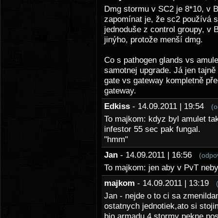
Dmg stormu v SC2 je 8*10, v B
zapomínat je, že sc2 používá 
jednoduše z control groupy, v 
jinýho, protože menší dmg.
Co s pathogen glands vs amule
samotnej upgrade. Já jen tajně
gate vs gateway kompletně pře
gateway.
Edkiss
- 14.09.2011 | 19:54
(o
To majkom: kdyz byl amulet ta
infestor 55 sec pak fungal.
"hmm"
Jan
- 14.09.2011 | 16:56
(odpo
To majkom: jen aby v PvT neby
majkom
- 14.09.2011 | 13:19
Jan - nejde o to ci sa zmenil
ostatnych jednotiek,ato si stoj
bio armadu 4 stormy pekne post