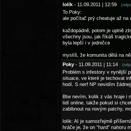
lolík
- 11.09.2011 | 12:59
(odp
To Poky:
ale počítač prý cheatuje až na 
každopádně, potom je uplně zbyt
všechny jsou, jak říkáš tragické
byla lepší i v jedničce
myslíš, že komunita dělá na ně
Poky
- 11.09.2011 | 11:14
(odp
Problém s infestory v nynější 
situace, ve které je techovat in
hodí. S nerf NP nevidím žádnej
Btw nevím, kolik z vás hraje i
lidí online, takže pokud si chce
zablbnout na novým patchy, mo
lolik: AI je samozřejmě příšern
hráče je, že on "hard" nahoru m