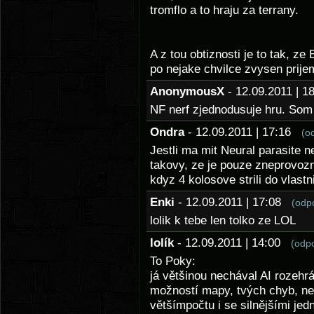
tromflo a to hraju za terrany.
A z tou obtiznosti je to tak, z
po nejake chvilce zvysen prije
AnonymousX
- 12.09.2011 | 
NF nerf zjednodusuje hru. Som
Ondra
- 12.09.2011 | 17:16
(o
Jestli ma mit Neural parasite n
takovy, ze je pouze zneprovozn
kdyz 4 kolosove strili do vlastn
Enki
- 12.09.2011 | 17:08
(odp
lolik k tebe len tolko ze LOL
lolík
- 12.09.2011 | 14:00
(odp
To Poky:
já většinou nechával AI rozehrá
možností mapy, tvých chyb, neb
většímpočtu i se silnějšími jed