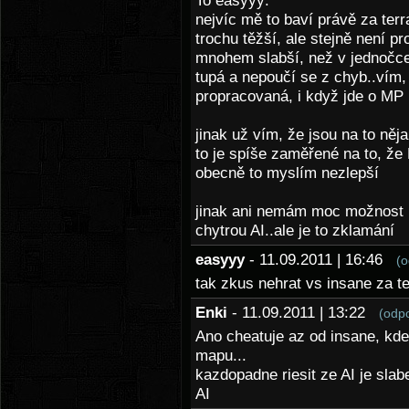
To easyyy:
nejvíc mě to baví právě za terra
trochu těžší, ale stejně není p
mnohem slabší, než v jednočce
tupá a nepoučí se z chyb..vím, 
propracovaná, i když jde o MP 
jinak už vím, že jsou na to něj
to je spíše zaměřené na to, že
obecně to myslím nezlepší
jinak ani nemám moc možnost h
chytrou AI..ale je to zklamání
easyyy
- 11.09.2011 | 16:46
(o
tak zkus nehrat vs insane za te
Enki
- 11.09.2011 | 13:22
(odp
Ano cheatuje az od insane, kde
mapu...
kazdopadne riesit ze AI je slab
AI