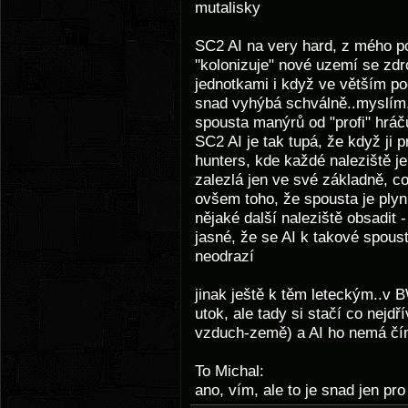
mutalisky
SC2 AI na very hard, z mého p
"kolonizuje" nové uzemí se zdr
jednotkami i když ve větším p
snad vyhýbá schválně..myslím,
spousta manýrů od "profi" hráčů
SC2 AI je tak tupá, že když ji 
hunters, kde každé naleziště j
zalezlá jen ve své základně, co
ovšem toho, že spousta je plynu
nějaké další naleziště obsadit 
jasné, že se AI k takové spou
neodrazí
jinak ještě k těm leteckým..v
utok, ale tady si stačí co nejdř
vzduch-země) a AI ho nemá čím
To Michal:
ano, vím, ale to je snad jen pro