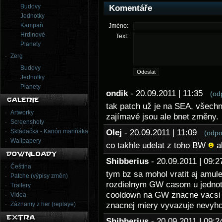
Budovy
Komentáře
Jednotky
Kampaň
Jméno:
Hrdinové
Text:
Planety
Zerg
Budovy
Jednotky
Planety
ondik
- 20.09.2011 | 11:35
(od
tak patch už je na SEA, všech
Artworky
zajímavé jsou ale bnet změny.
Screenshoty
Skládačka - Kanón mariňáka
Olej
- 20.09.2011 | 11:09
(odpo
Wallpapery
co takhle udelat z toho BW
ab
Shibberius
- 20.09.2011 | 09
Čeština
tym bz sa mohol vratit aj amule
Patche (výpisy změn)
rozdielnym GW casom u jednotliv
Trailery
cooldown na GW znacne vacsi l
Videa
Záznamy z her (replaye)
znacnej miery vyvazuje nevyh
Shibberius
- 20.09.2011 | 09