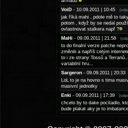
armádu
VoiD
- 10.09.2011 | 10:45
(odp
jak říká mahi , pdole mě to taky
potom , když by se nedal použí
ovlastnovat stalkera např ?
MaHi
- 09.09.2011 | 21:58
(od
to do finalní verze patche nepr
změnili a napříš celým internet
to i ze strany Tossů a Terranů.
variabilní hru...
Sargeron
- 09.09.2011 | 20:3
LoL to je na hovno s tima masi
masivní jednotky
Enki
- 09.09.2011 | 17:39
(odp
chcelo by to dake pocitadlo, 
bude plakat aky je to imbalanc