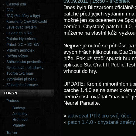
09.09.2011 | 15:50 - sKopheK
Časová osa
Dnes byla Blizzardem oficiálně
FAQ
patche před jejich vydáním i n
FAQ (žebříčky a ligy)
možné jen za oceánem ve Spoje
Karuneho Q&A (56 částí)
zemích. Chystaný patch 1.4.0, 
Levelovací systém
můžeme na vlastní kůži vyzkouš
Leviathan a Roj
Paluba Hyperionu
Příběh SC + SC:BW
Nejprve je nutné se přihlásit n
Příběhy jednotek
svých hrách kliknout na StarCra
Režim Výzev
níže. Pak už stačí spustit hru 
Sběratelská postavička
aplikace StarCraft II Public Te
Systémové požadavky
vrhnout do hry.
Tvorba 1v1 map
Vyprávění příběhu
UPDATE: Kromě minoritních úpr
Základní informace
patche 1.4.0 se na americkém we
nemožnosti ovládat "masivní" j
Protoss
Neural Parasite.
Budovy
Jednotky
»
aktivovat PTR pro svůj účet
Hrdinové
»
patch 1.4.0 - chystané změny
Planety
Terran