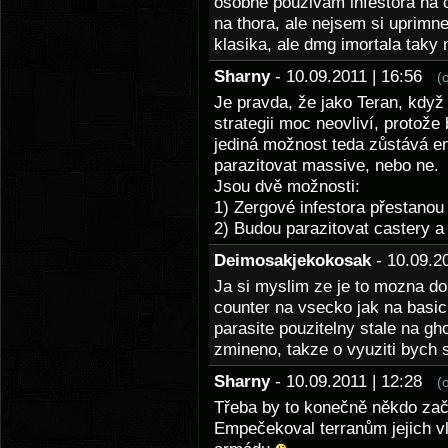
osobne pouzivam infestora na 
na thora, ale nejsem si uprimne 
klasika, ale dmg imortala taky 
Sharny
- 10.09.2011 | 16:56
(
Je pravda, že jako Teran, když z
strategii moc neovliví, protože
jediná možnost teda zůstává em
parazitovat massive, nebo ne.
Jsou dvě možnosti:
1) Zergové infestora přestanou 
2) Budou parazitovat castery a
Deimosakjekokosak
- 10.09.
Ja si myslim ze je to mozna do
counter na vsecko jak na basic 
parasite pouzitelny stale na gh
zmineno, takze o vyuziti bych 
Sharny
- 10.09.2011 | 12:28
(
Třeba by to konečně někdo zača
Empečekoval terranům jejich vl