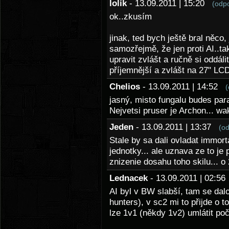
lolík
- 13.09.2011 | 15:20
(odp
ok..zkusím
jinak, ted bych ještě bral něc
samozřejmě, že jen proti AI..t
upravit zvlášt a ručně si oddál
příjemnější a zvlášt na 27" LC
Chelios
- 13.09.2011 | 14:52
(
jasný, misto fungalu budes para
Nejvetsi pruser je Archon... wa
Jeden
- 13.09.2011 | 13:37
(o
Stale by sa dali ovladat immort
jednotky... ale uznava ze to je
znizenie dosahu toho skilu... o 
Lednacek
- 13.09.2011 | 02:5
AI byl v BW slabší, tam se dalo
hunters), v sc2 mi to přijde o t
lze 1v1 (někdy 1v2) umlátit poč