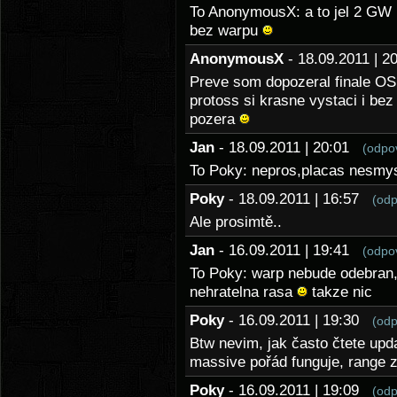
To AnonymousX: a to jel 2 GW 
bez warpu
AnonymousX
- 18.09.2011 | 
Preve som dopozeral finale OS
protoss si krasne vystaci i bez
pozera
Jan
- 18.09.2011 | 20:01
(odpo
To Poky: nepros,placas nesmy
Poky
- 18.09.2011 | 16:57
(odp
Ale prosimtě..
Jan
- 16.09.2011 | 19:41
(odpo
To Poky: warp nebude odebran,s
nehratelna rasa
takze nic
Poky
- 16.09.2011 | 19:30
(odp
Btw nevim, jak často čtete upd
massive pořád funguje, range z
Poky
- 16.09.2011 | 19:09
(odp