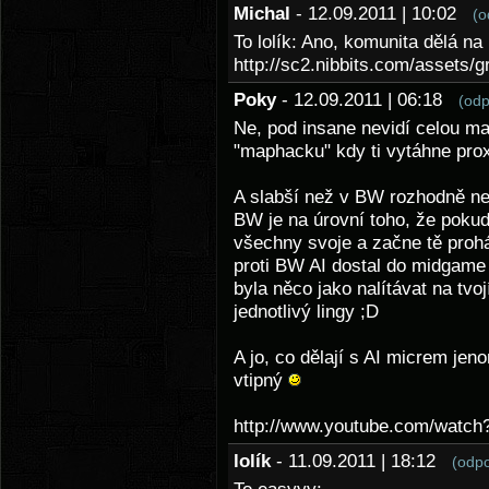
Michal
- 12.09.2011 | 10:02
(o
To lolík: Ano, komunita dělá na
http://sc2.nibbits.com/assets/g
Poky
- 12.09.2011 | 06:18
(odp
Ne, pod insane nevidí celou ma
"maphacku" kdy ti vytáhne pro
A slabší než v BW rozhodně není
BW je na úrovní toho, že poku
všechny svoje a začne tě proh
proti BW AI dostal do midgame
byla něco jako nalítávat na tv
jednotlivý lingy ;D
A jo, co dělají s AI micrem jen
vtipný
http://www.youtube.com/wat
lolík
- 11.09.2011 | 18:12
(odp