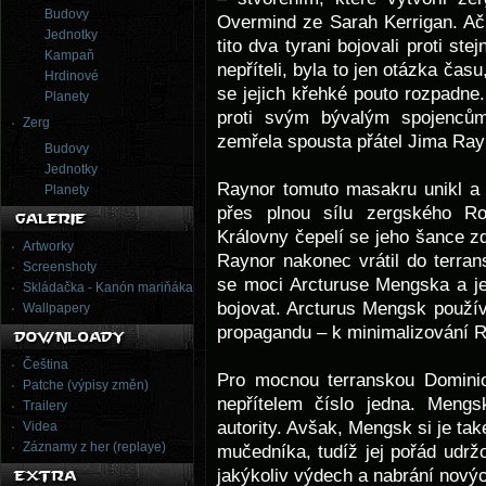
Budovy
Overmind ze Sarah Kerrigan. Ač
Jednotky
tito dva tyrani bojovali proti ste
Kampaň
nepříteli, byla to jen otázka času
Hrdinové
se jejich křehké pouto rozpadne.
Planety
proti svým bývalým spojencům
Zerg
zemřela spousta přátel Jima Ray
Budovy
Jednotky
Raynor tomuto masakru unikl a 
Planety
přes plnou sílu zergského Ro
Královny čepelí se jeho šance z
Artworky
Raynor nakonec vrátil do terran
Screenshoty
se moci Arcturuse Mengska a je
Skládačka - Kanón mariňáka
bojovat. Arcturus Mengsk používa
Wallpapery
propagandu – k minimalizování 
Čeština
Pro mocnou terranskou Dominio
Patche (výpisy změn)
nepřítelem číslo jedna. Meng
Trailery
autority. Avšak, Mengsk si je ta
Videa
Záznamy z her (replaye)
mučedníka, tudíž jej pořád udržo
jakýkoliv výdech a nabrání novýc