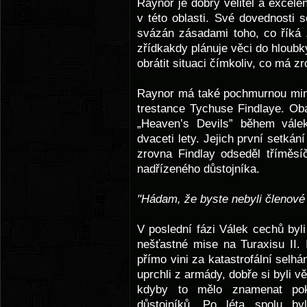
Raynor je dobrý velitel a excelen
v této oblasti. Své dovednosti s
svázán zásadami toho, co říká „
zřídkakdy plánuje věci do hloub
obrátit situaci čímkoliv, co má z
Raynor má také pochmurnou min
trestance Tychuse Findlaye. Oba
„Heaven’s Devils” během vále
dvaceti lety. Jejich první setkán
zrovna Findlay odseděl tříměsí
nadřízeného důstojníka.
"Hádam, že byste nebyli členové
V poslední fázi Válek cechů byl
nešťastné mise na Turaxisu II. I
přímo vini za katastrofální selh
uprchli z armády, dobře si byli 
kdyby to mělo znamenat poka
důstojníků. Po léta spolu by