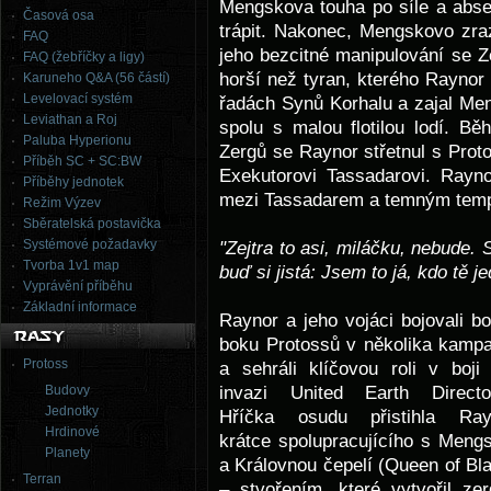
Mengskova touha po síle a abse
Časová osa
trápit. Nakonec, Mengskovo zraz
FAQ
jeho bezcitné manipulování se Z
FAQ (žebříčky a ligy)
horší než tyran, kterého Raynor 
Karuneho Q&A (56 částí)
Levelovací systém
řadách Synů Korhalu a zajal Me
Leviathan a Roj
spolu s malou flotilou lodí. 
Paluba Hyperionu
Zergů se Raynor střetnul s Prot
Příběh SC + SC:BW
Exekutorovi Tassadarovi. Rayn
Příběhy jednotek
mezi Tassadarem a temným temp
Režim Výzev
Sběratelská postavička
Systémové požadavky
"Zejtra to asi, miláčku, nebude.
Tvorba 1v1 map
buď si jistá: Jsem to já, kdo tě 
Vyprávění příběhu
Základní informace
Raynor a jeho vojáci bojovali b
boku Protossů v několika kamp
Protoss
a sehráli klíčovou roli v boji 
invazi United Earth Director
Budovy
Jednotky
Hříčka osudu přistihla Ray
Hrdinové
krátce spolupracujícího s Men
Planety
a Královnou čepelí (Queen of Bl
Terran
– stvořením, které vytvořil ze