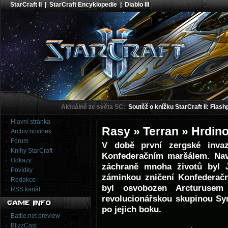
StarCraft II
|
StarCraft Encyklopedie
|
Diablo III
Aktuálně ze světa SC:
Soutěž o knížku StarCraft II: Flash
Hlavní stránka
Rasy » Terran » Hrdin
Archiv novinek
Fórum
V době první zergské inv
Knihy StarCraft
Konfederačním maršálem. Nav
Odkazy
záchraně mnoha životů byl 
Povídky
záminkou zničení Konfederačn
Redakce
byl osvobozen Arcturusem
RSS kanál
revolucionářskou skupinou Sy
po jejich boku.
Battle.net preview
BlizzCast