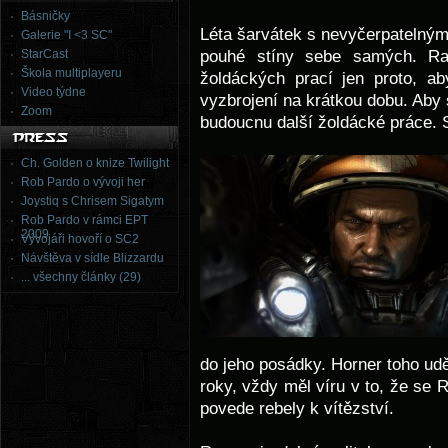
Básničky
Léta šarvátek s nevyčerpatelnými
Galerie "I <3 SC"
pouhé stíny sebe samých. Ra
StarCast
Škola multiplayeru
žoldáckých prací jen proto, a
Video týdne
vyzbrojení na krátkou dobu. Aby s
Zoom
budoucnu další žoldácké práce.
Ch. Golden o knize Twilight
Rob Pardo o vývoji her
Joystiq s Chrisem Sigatym
Rob Pardo v rámci EPT
2009
Vývojáři hovoří o SC2
Návštěva v sídle Blizzardu
... všechny články (29)
do jeho posádky. Horner toho udě
roky, vždy měl víru v to, že se
povede rebely k vítězství.