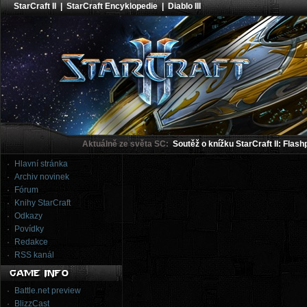
StarCraft II
|
StarCraft Encyklopedie
|
Diablo III
Aktuálně ze světa SC:
Soutěž o knížku StarCraft II: Flash
Hlavní stránka
Archiv novinek
Fórum
Knihy StarCraft
Odkazy
Povídky
Redakce
RSS kanál
Battle.net preview
BlizzCast