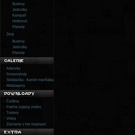
Budovy
Jednotky
Kampaň
Hrdinové
Planety
Zerg
Budovy
Jednotky
Planety
Artworky
Screenshoty
Skládačka - Kanón mariňáka
Wallpapery
Čeština
Patche (výpisy změn)
Trailery
Videa
Záznamy z her (replaye)