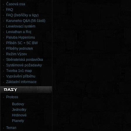
Časová osa
FAQ
FAQ (žebříčky a ligy)
Karuneho Q&A (56 částí)
Levelovací systém
Leviathan a Roj
Paluba Hyperionu
Příběh SC + SC:BW
Příběhy jednotek
Režim Výzev
Sběratelská postavička
Systémové požadavky
Tvorba 1v1 map
Vyprávění příběhu
Základní informace
Protoss
Budovy
Jednotky
Hrdinové
Planety
Terran