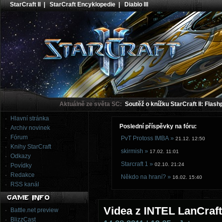
StarCraft II
|
StarCraft Encyklopedie
|
Diablo III
Aktuálně ze světa SC:
Soutěž o knížku StarCraft II: Flash
Hlavní stránka
Poslední příspěvky na fóru:
Archiv novinek
Fórum
PvT Protoss IMBA »
21.12. 12:50
Knihy StarCraft
skirmish »
17.02. 11:01
Odkazy
Starcraft 1 »
02.10. 21:24
Povídky
Redakce
Někdo na hraní? »
16.02. 15:40
RSS kanál
Videa z INTEL LanCra
Battle.net preview
BlizzCast