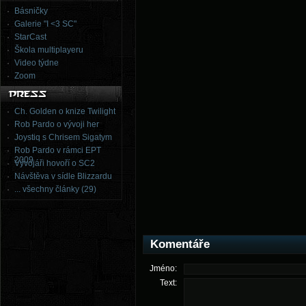
Básničky
Galerie "I <3 SC"
StarCast
Škola multiplayeru
Video týdne
Zoom
Ch. Golden o knize Twilight
Rob Pardo o vývoji her
Joystiq s Chrisem Sigatym
Rob Pardo v rámci EPT
2009
Vývojáři hovoří o SC2
Návštěva v sídle Blizzardu
... všechny články (29)
Komentáře
Jméno:
Text: