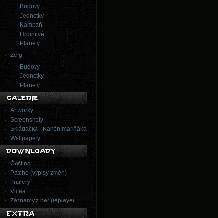
Budovy
Jednotky
Kampaň
Hrdinové
Planety
Zerg
Budovy
Jednotky
Planety
Artworky
Screenshoty
Skládačka - Kanón mariňáka
Wallpapery
Čeština
Patche (výpisy změn)
Trailery
Videa
Záznamy z her (replaye)