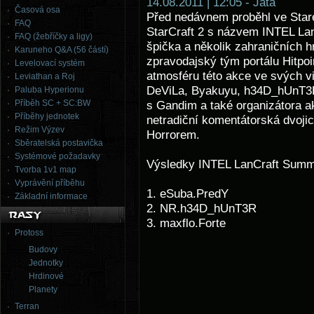
14.08.2011 | 12:05 - Jata
Časová osa
Před nedávnem proběhl ve Star
FAQ
StarCraft 2 s názvem INTEL La
FAQ (žebříčky a ligy)
špička a několik zahraničních h
Karuneho Q&A (56 částí)
zpravodajský tým portálu Hitpo
Levelovací systém
atmosféru této akce ve svých v
Leviathan a Roj
DeViLa, Byakuyu, h34D_hUnT3Ra
Paluba Hyperionu
Příběh SC + SC:BW
s Gandim a také organizátora a
Příběhy jednotek
netradiční komentátorská dvojic
Režim Výzev
Horrorem.
Sběratelská postavička
Systémové požadavky
Výsledky INTEL LanCraft Summ
Tvorba 1v1 map
Vyprávění příběhu
1. eSuba.PredY
Základní informace
2. NR.h34D_hUnT3R
3. maxflo.Forte
Protoss
Budovy
Jednotky
Hrdinové
Planety
Terran