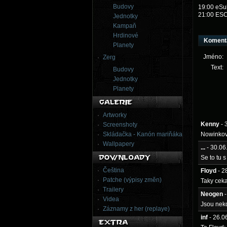
Budovy
19:00 eSu
21:00 ESC
Jednotky
Kampaň
Hrdinové
Koment
Planety
Jméno:
Zerg
Text:
Budovy
Jednotky
Planety
Artworky
Kenny
- 
Screenshoty
Skládačka - Kanón mariňáka
Nowinkovy
Wallpapery
...
- 30.0
Se to tu 
Čeština
Floyd
- 2
Patche (výpisy změn)
Taky ceka
Trailery
Neogen
Videa
Jsou nekd
Záznamy z her (replaye)
inf
- 26.