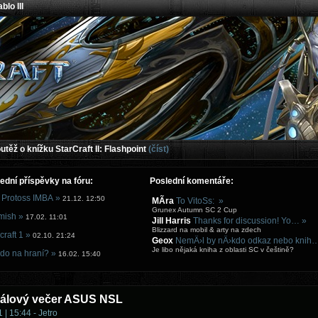
blo III
těž o knížku StarCraft II: Flashpoint
(číst)
ední příspěvky na fóru:
Poslední komentáře:
 Protoss IMBA »
21.12. 12:50
MÃ­ra
To VitoSs: »
Grunex Autumn SC 2 Cup
mish »
17.02. 11:01
Jill Harris
Thanks for discussion! Yo… »
Blizzard na mobil & arty na zdech
craft 1 »
02.10. 21:24
Geox
NemÄ›l by nÄ›kdo odkaz nebo knih
Je libo nějaká kniha z oblasti SC v češtině?
do na hraní? »
16.02. 15:40
nálový večer ASUS NSL
 | 15:44 - Jetro