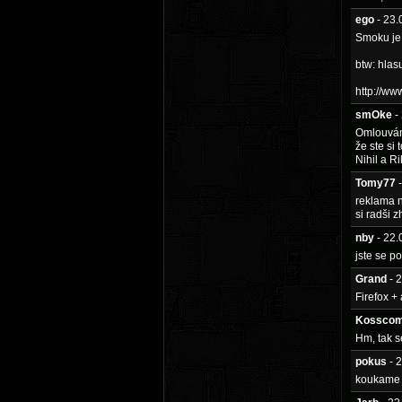
ego
- 23
Smoku je 
btw: hlasu
http://ww
smOke
-
Omlouvám 
že ste si
Nihil a Ri
Tomy77
reklama n
si radši 
nby
- 22
jste se p
Grand
- 
Firefox +
Kossco
Hm, tak s
pokus
- 
koukame 