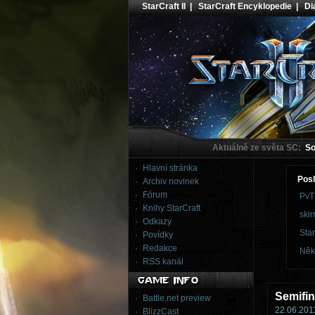
StarCraft II
|
StarCraft Encyklopedie
|
Dia
Aktuálně ze světa SC:
Sou
Hlavní stránka
Posl
Archiv novinek
Fórum
PvT
Knihy StarCraft
skir
Odkazy
Star
Povídky
Redakce
Něk
RSS kanál
Semifi
Battle.net preview
22.06.2011
BlizzCast