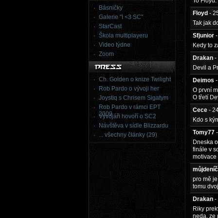
To Floyd
Básničky
Floyd
- 2
Galerie "I <3 SC"
Tak jak d
StarCast
Škola multiplayeru
Sfjunior
Video týdne
Kedy to z
Zoom
Drakan
-
Devil a Pr
Ch. Golden o knize Twilight
Deimos
Rob Pardo o vývoji her
O první m
O třetí De
Joystiq s Chrisem Sigatym
Rob Pardo v rámci EPT
Cece
- 2
2009
Vývojáři hovoří o SC2
Kdo s kým
Návštěva v sídle Blizzardu
Tomy77
... všechny články (29)
Dneska o 
finále v 
motivace 
můjdení
pro mě je
tomu dvoj
Drakan
-
Riky prek
neda, ze 