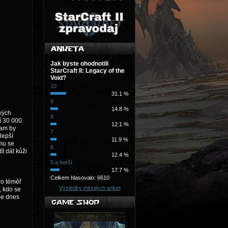
Jak byste ohodnotili
StarCraft II: Legacy of the
Void?
10
31.1 %
9
14.8 %
vých
8
í 30 000
12.1 %
kam by
7
jlepší
11.9 %
mu se
6
ít dát kůži
12.4 %
5 a horší
17.7 %
Celkem hlasovalo: 6610
Po téměř
Výsledky minulých anket
, kdo se
me dnes