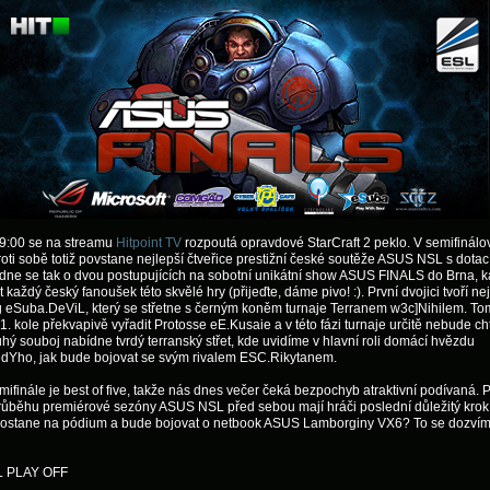
9:00 se na streamu
Hitpoint TV
rozpoutá opravdové StarCraft 2 peklo. V semifinálo
oti sobě totiž povstane nejlepší čtveřice prestižní české soutěže ASUS NSL s dotac
dne se tak o dvou postupujících na sobotní unikátní show ASUS FINALS do Brna, 
 každý český fanoušek této skvělé hry (přijeďte, dáme pivo! :). První dvojici tvoří ne
g eSuba.DeViL, který se střetne s černým koněm turnaje Terranem w3c]Nihilem. To
 1. kole překvapivě vyřadit Protosse eE.Kusaie a v této fázi turnaje určitě nebude cht
uhý souboj nabídne tvrdý terranský střet, kde uvidíme v hlavní roli domácí hvězdu
dYho, jak bude bojovat se svým rivalem ESC.Rikytanem.
ifinále je best of five, takže nás dnes večer čeká bezpochyb atraktivní podívaná. 
růběhu premiérové sezóny ASUS NSL před sebou mají hráči poslední důležitý krok
ostane na pódium a bude bojovat o netbook ASUS Lamborginy VX6? To se dozví
 PLAY OFF