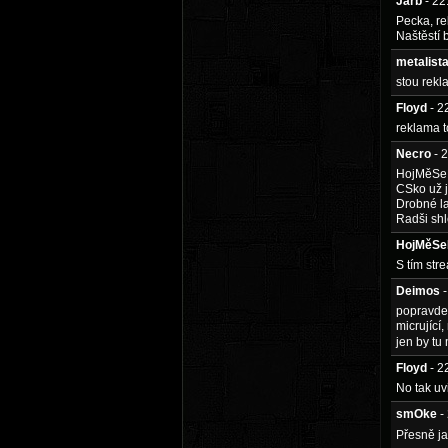
Jarb
- 2
Pecka, r
Naštěstí 
metalist
stou rekl
Floyd
- 2
reklama t
Necro
- 
HojMěSeBo
CSko už j
Drobné la
Radši shl
HojMěSe
S tím str
Deimos
popravde 
micrující,
jen by tu
Floyd
- 2
No tak uv
smOke
-
Přesně j