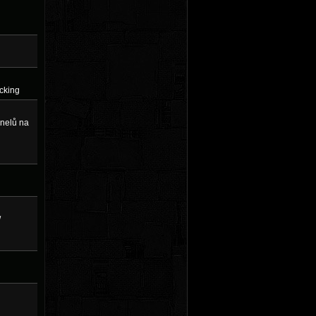
ucking
anelů na
/