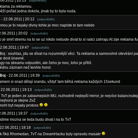
2.06.2011 | 20:13
(odpovědět)
eklama za reklamou.
běží pořád jedna dokola, jinak by to byla nuda.
a
- 22.06.2011 | 20:12
(odpovědět)
amou je to nejaky divny tohle je moc napiste to tam nekdo
2.06.2011 | 20:02
(odpovědět)
o je smrt stremu na to se uz nikdo nebude divat to si radci zahraju At zije reklama f
22.06.2011 | 19:47
(odpovědět)
j : souhlas, jdu se dívat na rozumnější věci. Ta reklama a samovolné otevírání p
e dost únavné.
gy na streamu odpustím, ale čeho je moc, toho je příliš
édnu záznam než tenhle horor.
Boj
- 22.06.2011 | 19:39
(odpovědět)
eamem si snad dělají srandu, vždyť tam běhá reklama každých 15sekund
- 22.06.2011 | 19:13
(odpovědět)
TvT je jeden ze zabavnejsich MU, rozhodně nejlepší mirror, je nejvíce balancnutej
 nejhorsi je stejne ZvZ
 mohl byt nejaky protoss
2.06.2011 | 18:37
(odpovědět)
idime mozna se teda budu divat i na to TvT
 22.06.2011 | 18:18
(odpovědět)
ak říká Rhomedan, TvT na DreamHacku byly opravdu masakr