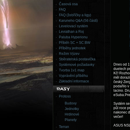
Časová osa
FAQ
FAQ (žebříčky a ligy)
Karuneho Q&A (56 částí)
Levelovací systém
Leviathan a Roj
Paluba Hyperionu
Příběh SC + SC:BW
Příběhy jednotek
Režim Výzev
Sběratelská postavička
Dnes od 1
Systémové požadavky
duelech pr
Tvorba 1v1 map
Kč! Rozho
Vyprávění příběhu
měl dorazit
Základní informace
český Zer
podařilo v
lacino. Dr
eSuba.Pre
Protoss
Budovy
Systém sem
půl roce p
Jednotky
nakonec d
Hrdinové
večer!
Planety
ASUS NSL
Terran