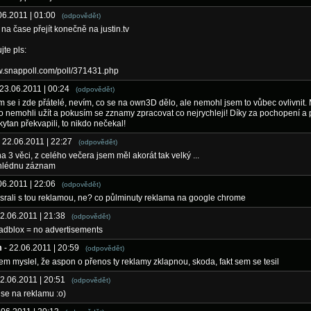
.06.2011 | 01:00
(odpovědět)
na čase přejít konečně na justin.tv
jte pls:
w.snappoll.com/poll/371431.php
 23.06.2011 | 00:24
(odpovědět)
se i zde přátelé, nevím, co se na own3D dělo, ale nemohl jsem to vůbec ovlivnit. 
 to nemohli užít a pokusím se zznamy zpracovat co nejrychleji! Díky za pochopení a
kytan překvapili, to nikdo nečekal!
- 22.06.2011 | 22:27
(odpovědět)
a 3 věci, z celého večera jsem měl akorát tak velký ...
zhlédnu záznam
.06.2011 | 22:06
(odpovědět)
osrali s tou reklamou, ne? co půlminuty reklama na google chrome
22.06.2011 | 21:38
(odpovědět)
 adblox = no advertisements
m
- 22.06.2011 | 20:59
(odpovědět)
em myslel, že aspon o přenos ty reklamy zklapnou, skoda, fakt sem se tesil
22.06.2011 | 20:51
(odpovědět)
se na reklamu :o)