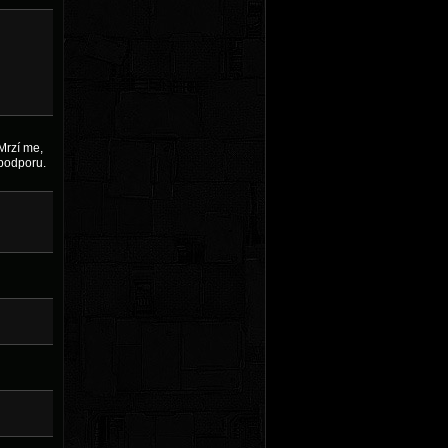
Mrzí me,
 podporu.