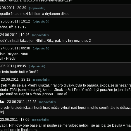
: http://www.clanw3c.com/?sect=news&id=1114
5.06.2011 | 20:39
(odpovědět)
opadlo finale mezi Nihilem a rirytanem dikec
- 25.06.2011 | 19:12
(odpovědět)
ačne, už je 19:12
 24.06.2011 | 19:46
(odpovědět)
edY uz hrali takze jen NIhil a Riky, pak jiny hry nez je sc 2
- 24.06.2011 | 09:38
(odpovědět)
ísto Rikytan- Nihil
vil - Predy
4.06.2011 | 09:35
(odpovědět)
 teda bude hrát v Brně?
- 23.06.2011 | 23:12
(odpovědět)
třetí místo se ale PredY ukázal, hrál pro diváky, byla to paráda, škoda že si nezahr
sobotu. Těšil jsem se na něj, škoda. Jinak to že i PredY může být poražen je jen dalš
pro mně se zlepšit a třeba jednou.... kdo ví
čku
- 23.06.2011 | 22:25
(odpovědět)
 predy furt jednička.. i horší hráč může vyhrát nad lepším, tohle semifinále je důkaz.
tej
 23.06.2011 | 17:09
(odpovědět)
vapil, NIhilovy one base all in pushe se me vubec nelibili, se asi bal ze Devila v ma
na nej proste jinak nema