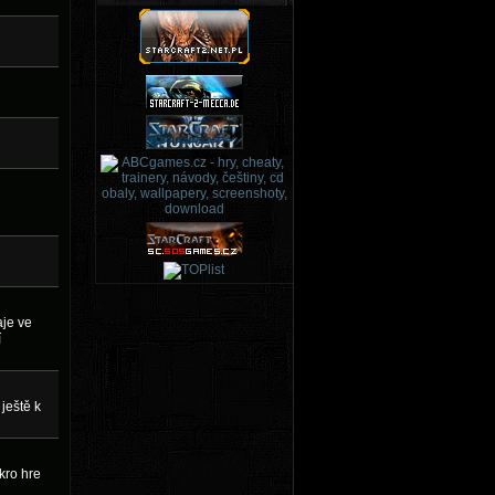
aje ve
í
 ještě k
kro hre