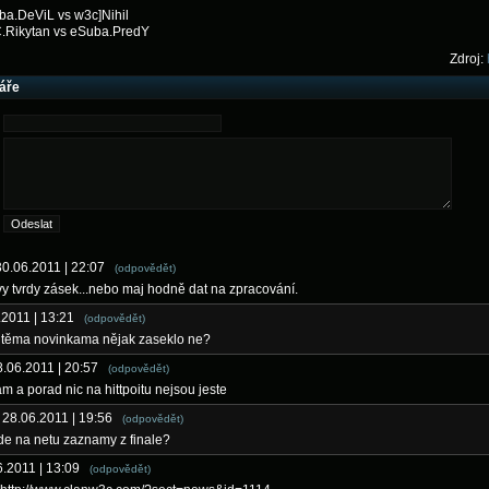
ba.DeViL vs w3c]Nihil
.Rikytan vs eSuba.PredY
Zdroj:
áře
30.06.2011 | 22:07
(odpovědět)
 tvrdy zásek...nebo maj hodně dat na zpracování.
6.2011 | 13:21
(odpovědět)
s těma novinkama nějak zaseklo ne?
8.06.2011 | 20:57
(odpovědět)
m a porad nic na hittpoitu nejsou jeste
- 28.06.2011 | 19:56
(odpovědět)
e na netu zaznamy z finale?
06.2011 | 13:09
(odpovědět)