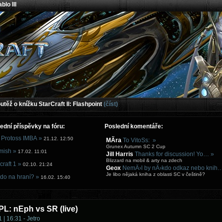
blo III
těž o knížku StarCraft II: Flashpoint
(číst)
ední příspěvky na fóru:
Poslední komentáře:
 Protoss IMBA »
21.12. 12:50
MÃ­ra
To VitoSs: »
Grunex Autumn SC 2 Cup
mish »
17.02. 11:01
Jill Harris
Thanks for discussion! Yo… »
Blizzard na mobil & arty na zdech
craft 1 »
02.10. 21:24
Geox
NemÄ›l by nÄ›kdo odkaz nebo knih
Je libo nějaká kniha z oblasti SC v češtině?
do na hraní? »
16.02. 15:40
IPL: nEph vs SR (live)
 | 16:31 - Jetro