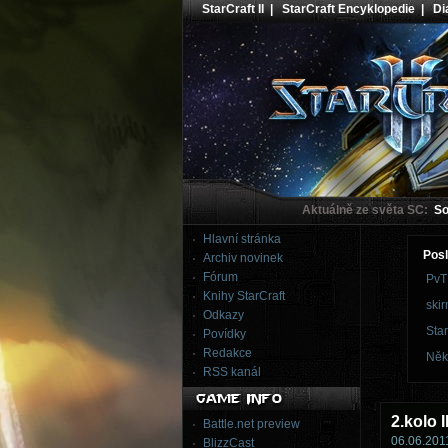
StarCraft II
|
StarCraft Encyklopedie
|
Dia
Aktuálně ze světa SC:
Sou
Hlavní stránka
Posl
Archiv novinek
Fórum
PvT
Knihy StarCraft
skir
Odkazy
Star
Povídky
Redakce
Něk
RSS kanál
2.kolo 
Battle.net preview
06.06.2011
BlizzCast