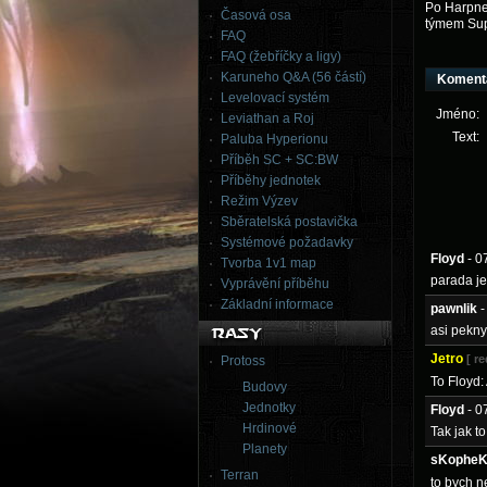
Po Harpner
Časová osa
týmem Sup
FAQ
FAQ (žebříčky a ligy)
Karuneho Q&A (56 částí)
Koment
Levelovací systém
Jméno:
Leviathan a Roj
Text:
Paluba Hyperionu
Příběh SC + SC:BW
Příběhy jednotek
Režim Výzev
Sběratelská postavička
Systémové požadavky
Floyd
- 0
Tvorba 1v1 map
parada je
Vyprávění příběhu
Základní informace
pawnlik
-
asi pekny
Jetro
[ r
Protoss
To Floyd: 
Budovy
Jednotky
Floyd
- 0
Hrdinové
Tak jak t
Planety
sKophe
Terran
to bych n