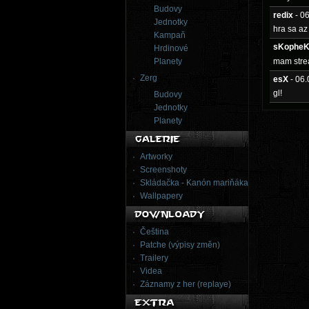
Budovy
redix
- 0
Jednotky
hra sa az
Kampaň
sKophe
Hrdinové
Planety
mam stre
Zerg
esX
- 06
gl!
Budovy
Jednotky
Planety
Artworky
Screenshoty
Skládačka - Kanón mariňáka
Wallpapery
Čeština
Patche (výpisy změn)
Trailery
Videa
Záznamy z her (replaye)