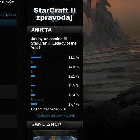
ím ruským
ophyte.cz
Jak byste ohodnotili
StarCraft II: Legacy of the
Void?
10
31.1 %
9
14.8 %
8
12.1 %
7
11.9 %
6
12.4 %
5 a horší
17.7 %
Celkem hlasovalo: 6610
Výsledky minulých anket