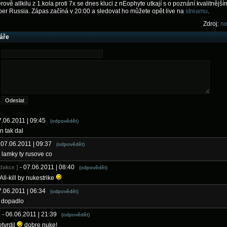
ově allkilu z 1.kola proti 7x se dnes kluci z nEophyte utkají s o poznání kvalitnějš
er Russia. Zápas začíná v 20:00 a sledovat ho můžete opět live na
streamu
.
Zdroj:
ne
áře
7.06.2011 | 09:45
(odpovědět)
n tak dal
 07.06.2011 | 09:37
(odpovědět)
 lamky ty rusove co
- 07.06.2011 | 08:40
edakce ]
(odpovědět)
All-kill by nukestrike
7.06.2011 | 06:34
(odpovědět)
o dopadlo
K
- 06.06.2011 | 21:39
(odpovědět)
etvrdil
dobre nuke!