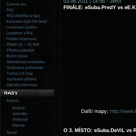
03.06.2011 | 14:56 - Jetro
Časová osa
FINÁLE: eSuba.PredY vs eE.K
FAQ
FAQ (žebříčky a ligy)
Karuneho Q&A (56 částí)
Levelovací systém
Leviathan a Roj
Paluba Hyperionu
Příběh SC + SC:BW
Příběhy jednotek
Režim Výzev
Sběratelská postavička
Systémové požadavky
Tvorba 1v1 map
Vyprávění příběhu
Základní informace
Protoss
Budovy
Další mapy:
http://www.
Jednotky
Hrdinové
Planety
O 3. MÍSTO: eSuba.DeViL vs R
Terran