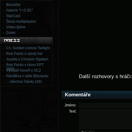
Básničky
Galerie "I <3 SC"
StarCast
Škola multiplayeru
Video týdne
Zoom
Ch. Golden o knize Twilight
Rob Pardo o vývoji her
Joystiq s Chrisem Sigatym
Rob Pardo v rámci EPT
2009
Vývojáři hovoří o SC2
Další rozhovory s hráči
Návštěva v sídle Blizzardu
... všechny články (29)
Komentáře
Jméno:
Text: