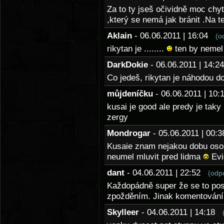
Za to ty jseš očividně moc chy
,který se nemá jak bránit .Na te
Aklain
- 06.06.2011 | 16:04
(o
rikytan je ........
ten by nemel b
DarkDokie
- 06.06.2011 | 14:
Co jedeš, rikytan je náhodou do
můjdeníčku
- 06.06.2011 | 1
kusai je good ale predy je taky 
zergy
Mondrogar
- 05.06.2011 | 00
Kusaie znam nejakou dobu osobn
neumel mluvit pred lidma
Evi
dant
- 04.06.2011 | 22:52
(odp
Každopádně super že se to post
zpožděním. Jinak komentování s
Skylleer
- 04.06.2011 | 14:18