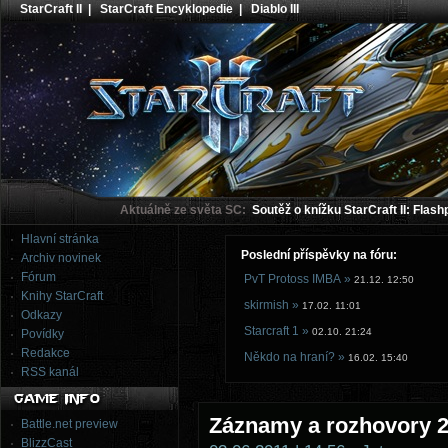
StarCraft II
|
StarCraft Encyklopedie
|
Diablo III
Aktuálně ze světa SC:
Soutěž o knížku StarCraft II: Flash
Hlavní stránka
Poslední příspěvky na fóru:
Archiv novinek
Fórum
PvT Protoss IMBA »
21.12. 12:50
Knihy StarCraft
skirmish »
17.02. 11:01
Odkazy
Starcraft 1 »
02.10. 21:24
Povídky
Redakce
Někdo na hraní? »
16.02. 15:40
RSS kanál
Záznamy a rozhovory 2
Battle.net preview
BlizzCast