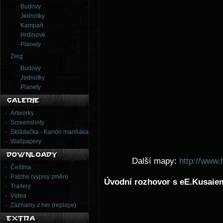
Budovy
Jednotky
Kampaň
Hrdinové
Planety
Zerg
Budovy
Jednotky
Planety
Artworky
Screenshoty
Skládačka - Kanón mariňáka
Wallpapery
Další mapy:
http://www.
Čeština
Patche (výpisy změn)
Úvodní rozhovor s eE.Kusaie
Trailery
Videa
Záznamy z her (replaye)