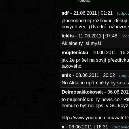
sdf
- 21.06.2011 | 01:21
(odpov
plnohodnotnej rozhovor, děkuji
nových věci (Úvodní rozhovor
leklis
- 11.06.2011 | 07:48
(od
Aklaine ty jsi myš!
můjdeníčku
- 10.06.2011 | 1
jak že prišel na sovjí přezdí
takového
enix
- 08.06.2011 | 20:02
(odp
No Aklaine upřímně ty by ses 
Deimosakkokosak
- 06.06.20
to můjdeníčku: Ty nevis co? Rik
nemuze byt nejlepsi v SC kdyz s
http://www.youtube.com/watc
x
- 06.06.2011 | 16:31
(odpověd