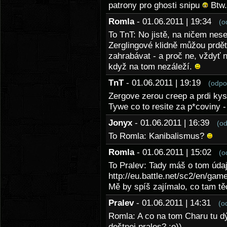
patrony pro ghosti snipu
Btw.
Romla
- 01.06.2011 | 19:34
(o
To TnT: No jistě, na ničem nese
Zerglingové klidně můžou prdět
zahrabávat - a proč ne, vždyť 
když na tom nezáleží.
TnT
- 01.06.2011 | 19:19
(odpo
Zergove zerou creep a prdi kysl
Tywe co to resite za p*coviny 
Jonyx
- 01.06.2011 | 16:39
(o
To Romla: Kanibalismus?
Romla
- 01.06.2011 | 15:02
(o
To Pralev: Tady máš o tom údaj
http://eu.battle.net/sc2/en/gam
Mě by spíš zajímalo, co tam tě
Pralev
- 01.06.2011 | 14:31
(o
Romla: A co na tom Charu tu dý
deštnej prales? :o))