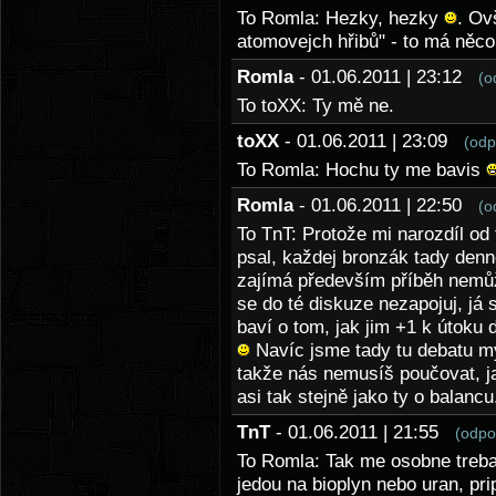
To Romla: Hezky, hezky
. Ov
atomovejch hřibů" - to má něc
Romla
- 01.06.2011 | 23:12
(o
To toXX: Ty mě ne.
toXX
- 01.06.2011 | 23:09
(odp
To Romla: Hochu ty me bavis
Romla
- 01.06.2011 | 22:50
(o
To TnT: Protože mi narozdíl od 
psal, každej bronzák tady den
zajímá především příběh nemůž
se do té diskuze nezapojuj, já 
baví o tom, jak jim +1 k útoku d
Navíc jsme tady tu debatu m
takže nás nemusíš poučovat, ja
asi tak stejně jako ty o balancu
TnT
- 01.06.2011 | 21:55
(odpo
To Romla: Tak me osobne treba z
jedou na bioplyn nebo uran, pr