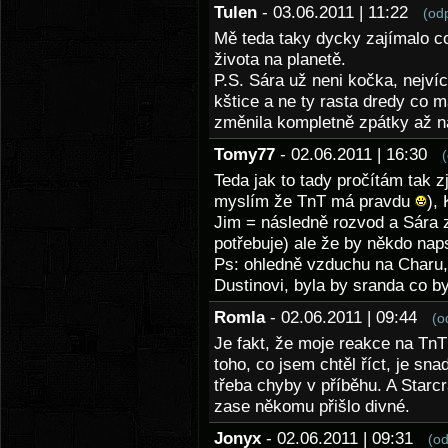
Tulen
- 03.06.2011 | 11:22
(od
Mě teda taky dycky zajímalo co
života na planetě.
P.S. Sára už neni kočka, nejvíc
kštice a ne ty rasta dredy co m
změnila kompletně zpátky až na
Tomy77
- 02.06.2011 | 16:30
Teda jak to tady pročítám tak z
myslím že TnT má pravdu
),
Jim = následně rozvod a Sára z
potřebuje) ale že by někdo naps
Ps: ohledně vzduchu na Charu, 
Dustinovi, byla by sranda co b
Romla
- 02.06.2011 | 09:44
(o
Je fakt, že moje reakce na TnT
toho, co jsem chtěl říct, je sn
třeba chyby v příběhu. A Starcr
zase někomu přišlo divné.
Jonyx
- 02.06.2011 | 09:31
(o