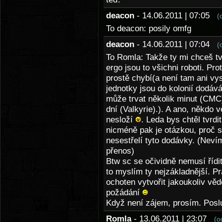
deacon
- 14.06.2011 | 07:05
(
To deacon: posily omfg
deacon
- 14.06.2011 | 07:04
(
To Romla: Takže ty mi chceš tv
ergo jsou to všichni roboti. Pro
prostě chybí(a není tam ani vy
jednotky jsou do kolonií dodává
může trvat několik minut (CMC),
dní (Valkyrie).). A ano, někdo 
nesloží
. Leda bys chtěl tvrdit
nicméně pak je otázkou, proč 
nesestřelí tyto dodávky. (Nevím
přenos)
Btw sc se očividně nemusí řídit
to myslím ty nejzákladnější. P
ochoten vytvořit jakoukoliv věd
požádání
Když není zájem, prosím. Poslu
Romla
- 13.06.2011 | 23:07
(o