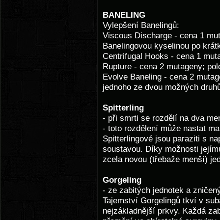
BANELING
Vylepšení Banelingů:
Viscous Discharge - cena 1 mu
Banelingovou kyselinou po krá
Centrifugal Hooks - cena 1 mut
Rupture - cena 2 mutageny; po
Evolve Baneling - cena 2 mutag
jednoho ze dvou možných druhů.
Spitterling
- při smrti se rozdělí na dva me
- toto rozdělení může nastat m
Spitterlingové jsou paraziti s 
soustavou. Díky možnosti jejím
zcela novou (třebaže menší) je
Gorgeling
- ze zabitých jednotek a zničen
Tajemství Gorgelingů tkví v sub
nejzákladnější prkvy. Každá za