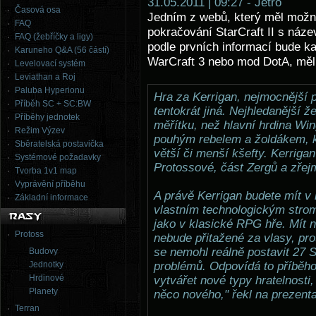
31.05.2011 | 09:27 - Jetro
Časová osa
Jedním z webů, který měl možno
FAQ
pokračování StarCraft II s náz
FAQ (žebříčky a ligy)
podle prvních informací bude ka
Karuneho Q&A (56 částí)
WarCraft 3 nebo mod DotA, měli 
Levelovací systém
Leviathan a Roj
Paluba Hyperionu
Hra za Kerrigan, nejmocnější p
Příběh SC + SC:BW
tentokrát jiná. Nejhledanější ž
Příběhy jednotek
měřítku, než hlavní hrdina Win
Režim Výzev
pouhým rebelem a žoldákem, k
Sběratelská postavička
větší či menší kšefty. Kerrigan 
Systémové požadavky
Protossové, část Zergů a zřejm
Tvorba 1v1 map
Vyprávění příběhu
A právě Kerrigan budete mít v 
Základní informace
vlastním technologickým stro
jako v klasické RPG hře. Mít 
Protoss
nebude přitažené za vlasy, pro
se nemohl reálně postavit 27 S
Budovy
Jednotky
problémů. Odpovídá to příběh
Hrdinové
vytvářet nové typy hratelnosti
Planety
něco nového," řekl na prezent
Terran