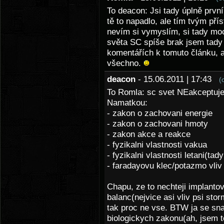
To deacon: Jsi tady úplně první,
tě to napadlo, ale tím tvým p
nevím si vymyslím, si tady mo
světa SC spíše brak jsem tady 
komentářích k tomuto článku, al
všechno.
deacon
- 15.06.2011 | 17:43
(
To Romla: sc svet NEakceptuje 
Namatkou:
- zakon o zachovani energie
- zakon o zachovani hmoty
- zakon akce a reakce
- fyzikalni vlastnosti vakua
- fyzikalni vlastnosti letani(t
- faradayovu klec/potazmo vliv
Chapu, ze to nechteji implantov
balanc(nejvice asi vliv psi sto
tak proc ne vse. BTW ja se sna
biologickych zakonu(ah, jsem to