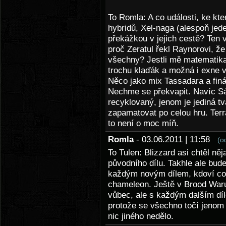
To Romla: A co události, ke kt
hybridů, Xel-naga (alespoň jede
překážkou v jejich cestě? Ten
proč Zeratul řekl Raynorovi, že
všechny? Jestli mě matematika
trochu klaďák a možná i exne v
Něco jako mix Tassadara a finá
Nechme se překvapit. Navíc Sár
recyklovaný, jenom je jediná tvá
zapamatovat po celou hru. Terr
to není o moc míň.
Romla
- 03.06.2011 | 11:58
(o
To Tulen: Blizzard asi chtěl něja
původního dílu. Takhle ale bude
každým novým dílem, kdoví co p
chameleon. Ještě v Brood Waru
vůbec, ale s každým dalším díl
protože se všechno točí jenom 
nic jiného nedělo.