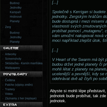
[...]
Budovy
Jednotky
Společně s Kerrigan si budete
Kampaň
jednotky. Zergským hráčům d
Hrdinové
bude dostupná i mezi misemi a 
Planety
vlastnosti svých zmutovaných
Zerg
probíhat pomocí „mutagenu", což
Budovy
vám umožní nakupovat nová vy
Jednotky
moci například zlepšit útok, št
Planety
[...]
Artworky
Screenshoty
V Heart of the Swarm má být 
Skládačka - Kanón mariňáka
budou držet jedné planety či p
Wallpapery
mohli létat z planety na plane
ucelenější a pevnější, kdy se 
odehrávat dvě až čtyři po sobě
Čeština
Patche (výpisy změn)
Trailery
Abyste si mohli lépe představit
Videa
jednotek bude probíhat, tak zde
Záznamy z her (replaye)
jednotek.