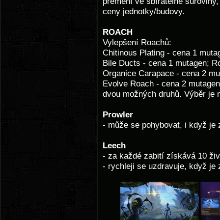
přemění ve sbíratelné suroviny, 
ceny jednotky/budovy.
ROACH
Vylepšení Roachů:
Chitinous Plating - cena 1 mut
Bile Ducts - cena 1 mutagen; R
Organice Carapace - cena 2 mu
Evolve Roach - cena 2 mutagen
dvou možných druhů. Výběr je 
Prowler
- může se pohybovat, i když je
Leech
- za každé zabití získává 10 ži
- rychleji se uzdravuje, když je