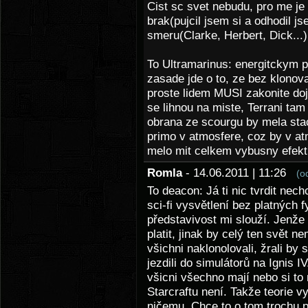
Cist sc svet nebudu, pro me je 
brak(pujcil jsem si a odhodil j
smeru(Clarke, Herbert, Dick...)
To Ultramarinus: energitckym p
zasade jde o to, ze bez klonova
proste lidem MUSI zakonite doj
se lihnou na miste, Terrani tam
obrana ze scourgu by mela stac
primo v atmosfere, coz by v at
melo mit celkem vybusny efek
Romla
- 14.06.2011 | 11:26
(o
To deacon: Já ti nic tvrdit nec
sci-fi vysvětlení bez platných 
představivost mi slouží. Jenže
platit, jinak by celý ten svět 
všichni naklonolovali, žrali by
jezdili do simulátorů na Ignis I
všicni všechno mají nebo si to
Starcraftu není. Takže teorie 
ničemu. Chce to o tom trochu 