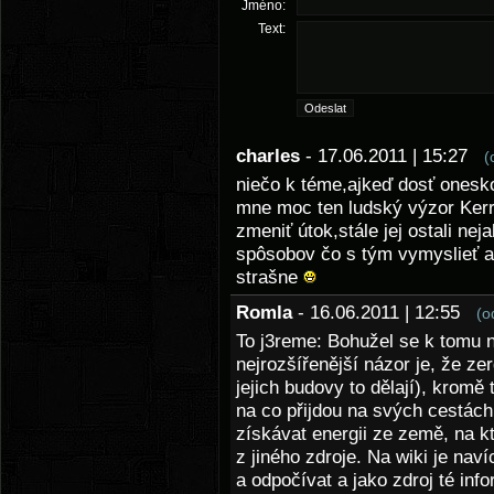
Jméno:
Text:
charles
- 17.06.2011 | 15:27
(
niečo k téme,ajkeď dosť onesko
mne moc ten ludský výzor Kerr
zmeniť útok,stále jej ostali nej
spôsobov čo s tým vymyslieť a n
strašne
Romla
- 16.06.2011 | 12:55
(o
To j3reme: Bohužel se k tomu n
nejrozšířenější názor je, že ze
jejich budovy to dělají), kromě
na co přijdou na svých cestác
získávat energii ze země, na k
z jiného zdroje. Na wiki je nav
a odpočívat a jako zdroj té in