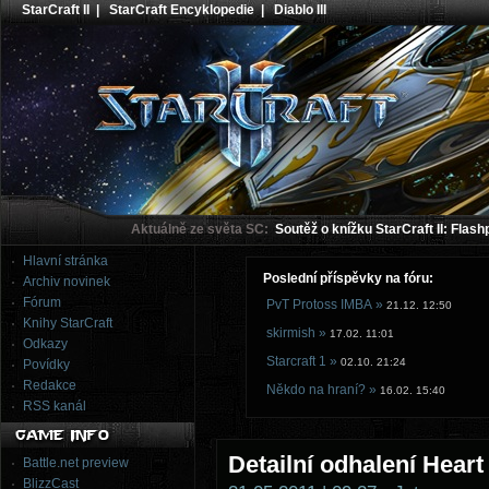
StarCraft II
|
StarCraft Encyklopedie
|
Diablo III
Aktuálně ze světa SC:
Soutěž o knížku StarCraft II: Flash
Hlavní stránka
Poslední příspěvky na fóru:
Archiv novinek
Fórum
PvT Protoss IMBA »
21.12. 12:50
Knihy StarCraft
skirmish »
17.02. 11:01
Odkazy
Starcraft 1 »
02.10. 21:24
Povídky
Redakce
Někdo na hraní? »
16.02. 15:40
RSS kanál
Detailní odhalení Heart
Battle.net preview
BlizzCast