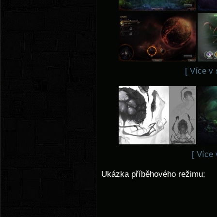
[ Více v
[ Více 
Ukázka příběhového režimu: