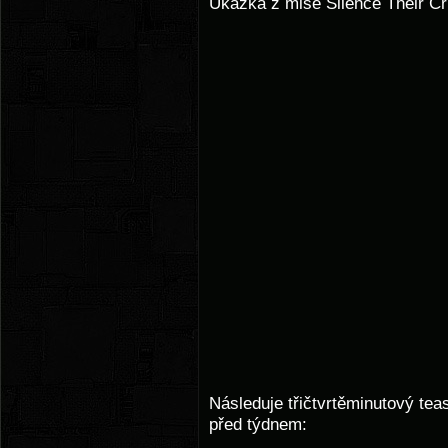
Ukázka z mise Silence Their Cr
Následuje třičtvrtěminutový tease
před týdnem: