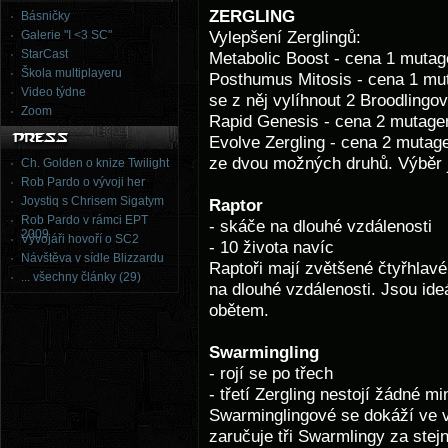
ZERGLING
Básničky
Galerie "I <3 SC"
Vylepšení Zerglingů:
StarCast
Metabolic Boost - cena 1 mutag
Škola multiplayeru
Posthumus Mitosis - cena 1 mut
Video týdne
se z něj vylíhnout 2 Broodlingo
Zoom
Rapid Genesis - cena 2 mutagen
Evolve Zergling - cena 2 mutag
ze dvou možných druhů. Výběr 
Ch. Golden o knize Twilight
Rob Pardo o vývoji her
Joystiq s Chrisem Sigatym
Raptor
Rob Pardo v rámci EPT
- skáče na dlouhé vzdálenosti
2009
Vývojáři hovoří o SC2
- 10 života navíc
Návštěva v sídle Blizzardu
Raptoři mají zvětšené čtyřhlavé
... všechny články (29)
na dlouhé vzdálenosti. Jsou ideá
obětem.
Swarmingling
- rojí se po třech
- třetí Zergling nestojí žádné mi
Swarminglingové se dokáží ve va
zaručuje tři Swarmlingy za stej