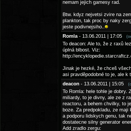
nemam jejich gamesy rad.
Btw. kdyz nejvetsi zvire na ze
plankton, tak proc by naky zer
jeste podivnejsiho..
Romla
- 13.06.2011 | 17:05
(o
To deacon: Ale to, že z raxů l
úplná blbost. Viz:
http://encyklopedie.starcraftc
Jinak je hezké, že chceš všechn
asi pravděpodobné to je, ale k
deacon
- 13.06.2011 | 15:05
(
To Romla: hele tohle je dobry. Z
miliardy, to je divny, ale ze z
reactoru, a behem chvilky, to j
boze. Za predpokladu, ze maji 
a podporu lidskych genu, tak n
dostatecne silny generator ener
Add zradlo zergu: