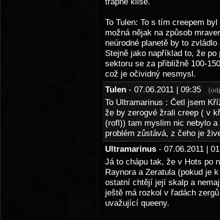
trapné klišé.
To Tulen: To s tím creepem byl 
možná nějak na způsob mraven
neúrodné planetě by to zvládlo 
Stejně jako například to, že p
sektoru se za přibližně 100-150 
což je očividný nesmysl.
Tulen
- 07.06.2011 | 09:35
(od
To Ultramarinus : Četl jsem Kř
že by zerogvé žrali creep ( v k
(rofl)) tam myslim nic nebylo a
problém zůstává, z čeho je živ
Ultramarinus
- 07.06.2011 | 
Já to chápu tak, že v Hots po 
Raynora a Zeratula (pokud je k 
ostatní chtějí její skalp a nem
ještě má rozkol v řadách zerg
uvažující queeny.