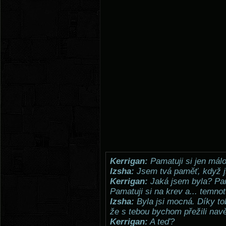
Kerrigan:
Pamatuji si jen málo 
Izsha:
Jsem tvá paměť, když js
Kerrigan:
Jaká jsem byla? Pama
Pamatuji si na krev a... temnot
Izsha:
Byla jsi mocná. Díky tob
že s tebou bychom přežili nav
Kerrigan:
A teď?