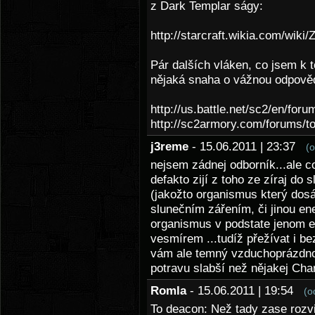
z Dark Templar ságy:
http://starcraft.wikia.com/wiki
Pár dalších vláken, co jsem k 
nějaká snaha o vážnou odpově
http://us.battle.net/sc2/en/for
http://sc2armory.com/forums/t
j3reme
- 15.06.2011 | 23:37
(
nejsem zádnej odborník...ale c
defakto zijí z toho ze zíraj do
(jakožto organismus který dosáh
slunečním zářením, či jinou ene
organismus v podstate jenom e
vesmírem ...tudíž přežívat i b
vám ale temný vzduchoprázdno m
potravu slabší než nějakej Ch
Romla
- 15.06.2011 | 19:54
(o
To deacon: Než tady zase rozvi