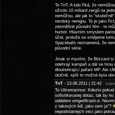
To TnT: A kdo říká, že nemůžou
uživilo 10 miliard zergů na jed
nemůžou, ale jak to "skutečně" 
nerdsky nerejpu. To je jako říc
zesměšnit původní film - to mů
humor. Hlavním smyslem parodie
účet, protože se smějeme tomu, 
Spaceballs neznamená, že nem
původní série.
Jinak si myslím, že Blizzard si
odehrají kampaň a dál se hrou n
dlouhohrající pařani MP. Ale Ul
útočně, spíš to možná byla ob
TnT
- 13.06.2011 | 21:42
(odpo
To Ultramarinus: Kdezto pokud 
sofistikovanej dotaz, tak by ho
oddeleni omgwtftrash-e. Nevim 
z takových lidí, jako sem ja"?
nepodstatnejch veci jako potr