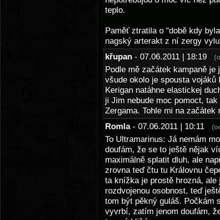
teplo.
Paměť ztratila o "době kdy byla
nagský arterakt z ní zergy vyl
křupan
- 07.06.2011 | 18:19
(
Podle mě začátek kampaně je ja
všude okolo je spousta vojáků 
Kerigan natáhne elastickej duc
ji Jim nebude moc pomoct, tak 
Zergama. Tohle mi na začátek n
Romla
- 07.06.2011 | 10:11
(o
To Ultramarinus: Já nemám moc
doufám, že se to ještě nějak v
maximálně splatit dluh, ale na
zrovna teď čtu tu Královnu čep
ta knížka je prostě hrozná, al
rozdvojenou osobnost, teď ješt
tom být pěkný guláš. Počkám si
vyvrbí, zatím jenom doufám, ž