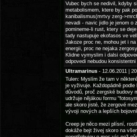
Vubec bych se nedivil, kdyby 
metabolismem, ktere by pak pora
kanibalismus(mrtvy zerg->mrch
nevadi - navic jidlo je jenom o
pomineme-li rust, ktery se deje
tady nastupuje ekofasos ve vel
Jakoze proc ne, mohou jet i na
energii, proc ne nejaka zergos
Klidne vymyslim i dalsi odpoved
odpovedi nebudou konsistentni 
Ultramarinus
- 12.06.2011 | 
Tulen: Myslím že tam v některé
je vyživuje. Každopádně podle 
důvodů, proč zergské budovy m
udržuje nějákou formu "fotosyn
ale skoro jisté, že zergové me
vývoji nových a lepších bojovn
Creep je něco mezi plísní, ros
dokáže bejt živej skoro na vše
nepotřebujou o moc víc než pů