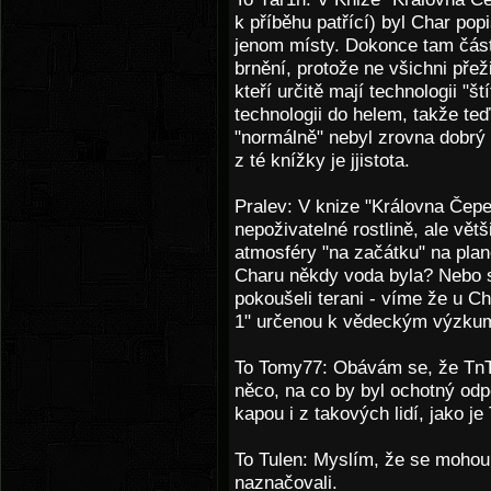
k příběhu patřící) byl Char pop
jenom místy. Dokonce tam čás
brnění, protože ne všichni přeži
kteří určitě mají technologii "št
technologii do helem, takže teď
"normálně" nebyl zrovna dobrý 
z té knížky je jjistota.
Pralev: V knize "Královna Čepe
nepoživatelné rostlině, ale vět
atmosféry "na začátku" na pla
Charu někdy voda byla? Nebo s
pokoušeli terani - víme že u C
1" určenou k vědeckým výzku
To Tomy77: Obávám se, že TnTh
něco, na co by byl ochotný odp
kapou i z takových lidí, jako je
To Tulen: Myslím, že se mohou 
naznačovali.