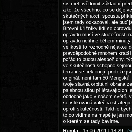
sis měl uvědomit základní pře
a to, že všechno, co se děje v
skutečných akcí, spousta příkl
jsem tady odkazoval, ale buď js
Bitevní křižníky lidí se oprav
opravdu musí ve skutečnosti na 
opravdu nelíhne během minuty v
velikosti to rozhodně nějakou do
pravděpodobně mnohem kratší d
pořád to budou alespoň dny, tý
ve skutečnosti schopno sejmout
terrani se neklonují, protože js
originál, není tam 50 Mengsků,
tvoje slavná orbitální obrana 
palebnou silou přilétavajících 
obdobně jako v našem světě, ve
sofistikovaná válečná strategi
oproti skutečnosti. Takhle byc
to co vidíme na mapě je jen mod
o kterém se tady bavíme.
Romla
- 15.06.2011 | 18:29
(o