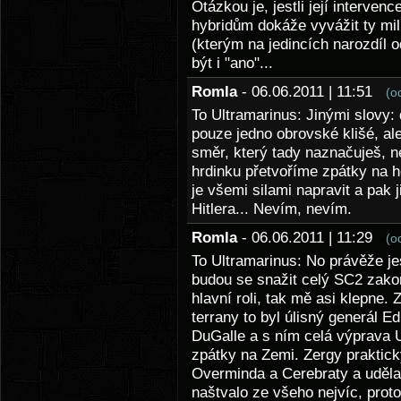
Otázkou je, jestli její interven
hybridům dokáže vyvážit ty mil
(kterým na jedincích narozdíl 
být i "ano"...
Romla
- 06.06.2011 | 11:51
(o
To Ultramarinus: Jinými slovy:
pouze jedno obrovské klišé, al
směr, který tady naznačuješ, n
hrdinku přetvoříme zpátky na ho
je všemi silami napravit a pak 
Hitlera... Nevím, nevím.
Romla
- 06.06.2011 | 11:29
(o
To Ultramarinus: No právěže jes
budou se snažit celý SC2 zak
hlavní roli, tak mě asi klepne.
terrany to byl úlisný generál
DuGalle a s ním celá výprava 
zpátky na Zemi. Zergy praktick
Overminda a Cerebraty a udělal
naštvalo ze všeho nejvíc, prot