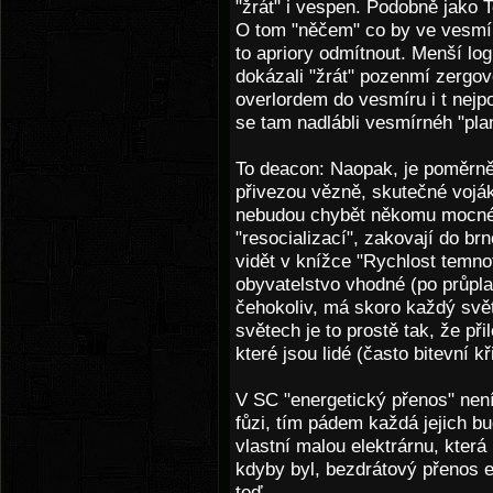
"žrát" i vespen. Podobně jako 
O tom "něčem" co by ve vesmír
to apriory odmítnout. Menší log
dokázali "žrát" pozenmí zergov
overlordem do vesmíru i t nejpo
se tam nadlábli vesmírnéh "pla
To deacon: Naopak, je poměrně
přivezou vězně, skutečné voják
nebudou chybět někomu mocné
"resocializací", zakovají do br
vidět v knížce "Rychlost temno
obyvatelstvo vhodné (po průpl
čehokoliv, má skoro každý svě
světech je to prostě tak, že při
které jsou lidé (často bitevní k
V SC "energetický přenos" není
fůzi, tím pádem každá jejich b
vlastní malou elektrárnu, která
kdyby byl, bezdrátový přenos 
teď.