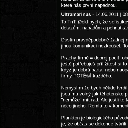
které nás první napadnou.
Ultramarinus
- 14.06.2011 | 
To TnT: Øekl bych, že sofistik
dotazům, nápadům a pohnutkám 
Dustin pravděpodobně žádnej ne
jinou komunikaci nezkoušel. To
Prachy firmě = dobrej pocit, 
ještě potřebuješ příližitost si 
když je dobrá parta, nebo naop
firmy POTÉ©Í každého.
Nemyslím že bych někde tvrdil,
jsou mu volný jak těhotenské 
"nemůže" mít rád. Ale jestli to
něco jiného. Romla to v komentu
Plankton je biologického původu
je, že občas se dokonce tvářil