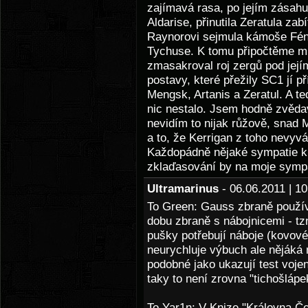
zajímavá rasa, po jejím zásahu
Aldarise, přinutila Zeratula za
Raynorovi sejmula kámoše Féni
Tychuse. K tomu připočtěme mil
zmasakroval roj zergů pod jej
postavy, které přežily SC1 jí 
Mengsk, Artanis a Zeratul. A te
nic nestalo. Jsem hodně zvěda
nevidím to nijak růžově, snad M
a to, že Kerrigan z toho nevyv
Každopádně nějaké sympatie k 
zklaďasování by na moje sympat
Ultramarinus
- 06.06.2011 | 
To Green: Gauss zbraně používa
dobu zbraně s nábojnicemi - tz
pušky potřebují náboje (kovové 
neurychluje výbuch ale nějáká m
podobné jako ukazují test voje
taky to není zrovna "tichošlápe
To Yar1n: V Knize "Královna Čep