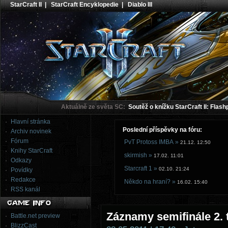
StarCraft II
|
StarCraft Encyklopedie
|
Diablo III
Aktuálně ze světa SC:
Soutěž o knížku StarCraft II: Flash
Hlavní stránka
Poslední příspěvky na fóru:
Archiv novinek
Fórum
PvT Protoss IMBA »
21.12. 12:50
Knihy StarCraft
skirmish »
17.02. 11:01
Odkazy
Starcraft 1 »
02.10. 21:24
Povídky
Redakce
Někdo na hraní? »
16.02. 15:40
RSS kanál
Záznamy semifinále 2.
Battle.net preview
BlizzCast