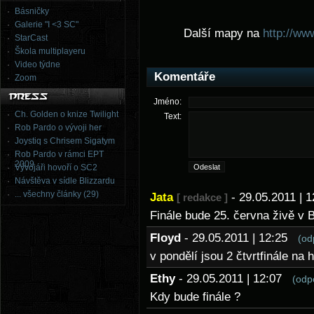
Básničky
Galerie "I <3 SC"
Další mapy na
http://ww
StarCast
Škola multiplayeru
Video týdne
Komentáře
Zoom
Jméno:
Ch. Golden o knize Twilight
Text:
Rob Pardo o vývoji her
Joystiq s Chrisem Sigatym
Rob Pardo v rámci EPT
2009
Vývojáři hovoří o SC2
Návštěva v sídle Blizzardu
... všechny články (29)
Jata
- 29.05.2011 |
[ redakce ]
Finále bude 25. června živě v 
Floyd
- 29.05.2011 | 12:25
(od
v pondělí jsou 2 čtvrtfinále na 
Ethy
- 29.05.2011 | 12:07
(odp
Kdy bude finále ?