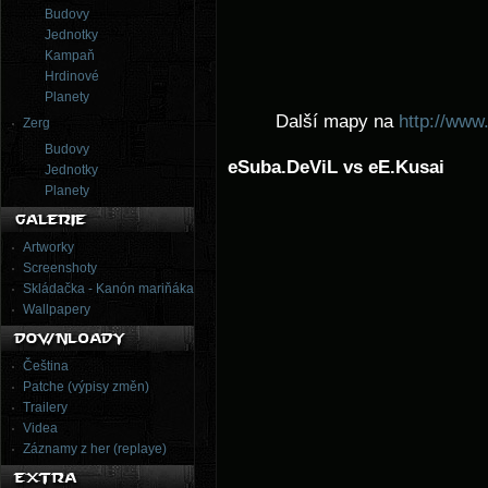
Budovy
Jednotky
Kampaň
Hrdinové
Planety
Další mapy na
http://www
Zerg
Budovy
eSuba.DeViL vs eE.Kusai
Jednotky
Planety
Artworky
Screenshoty
Skládačka - Kanón mariňáka
Wallpapery
Čeština
Patche (výpisy změn)
Trailery
Videa
Záznamy z her (replaye)