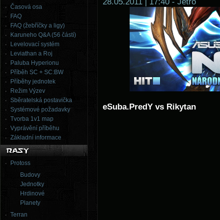
28.05.2011 | 17:40 - Jetro
Časová osa
FAQ
FAQ (žebříčky a ligy)
Karuneho Q&A (56 částí)
Levelovací systém
Leviathan a Roj
Paluba Hyperionu
Příběh SC + SC:BW
Příběhy jednotek
Režim Výzev
Sběratelská postavička
eSuba.PredY vs Rikytan
Systémové požadavky
Tvorba 1v1 map
Vyprávění příběhu
Základní informace
Protoss
Budovy
Jednotky
Hrdinové
Planety
Terran