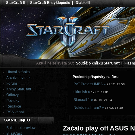
StarCraft II
|
StarCraft Encyklopedie
|
Diablo III
Aktuálně ze světa SC:
Soutěž o knížku StarCraft II: Flash
Hlavní stránka
Poslední příspěvky na fóru:
Archiv novinek
Fórum
PvT Protoss IMBA »
21.12. 12:50
Knihy StarCraft
skirmish »
17.02. 11:01
Odkazy
Starcraft 1 »
02.10. 21:24
Povídky
Redakce
Někdo na hraní? »
16.02. 15:40
RSS kanál
Začalo play off ASUS N
Battle.net preview
BlizzCast