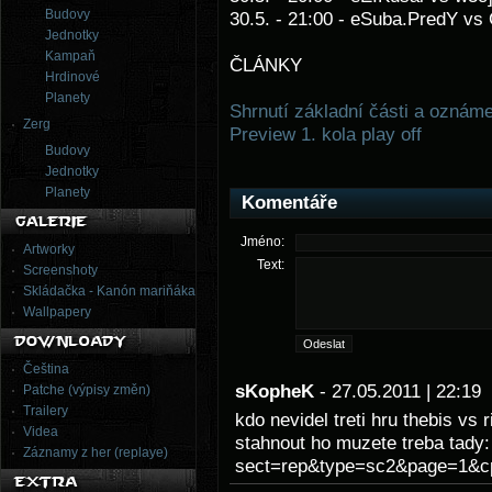
Budovy
30.5. - 21:00 - eSuba.PredY vs
Jednotky
Kampaň
ČLÁNKY
Hrdinové
Planety
Shrnutí základní části a oznáme
Zerg
Preview 1. kola play off
Budovy
Jednotky
Planety
Komentáře
Jméno:
Artworky
Text:
Screenshoty
Skládačka - Kanón mariňáka
Wallpapery
Čeština
sKopheK
- 27.05.2011 | 22:1
Patche (výpisy změn)
Trailery
kdo nevidel treti hru thebis vs
Videa
stahnout ho muzete treba tady
Záznamy z her (replaye)
sect=rep&type=sc2&page=1&c