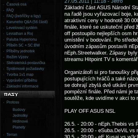
27.05.2011 | 11:18 - Jetro
Časová osa
Základní část ASUS Národní Star
FAQ
na řadě jsou vyřazovací boje, k
FAQ (žebříčky a ligy)
atraktivní ceny v hodnotě 30 00
Karuneho Q&A (56 částí)
finále, které se uskuteční před
Levelovací systém
off postoupilo nejlepších osm hr
Leviathan a Roj
umístění v bodování. Po střede
Paluba Hyperionu
Příběh SC + SC:BW
úvodním zápasům postavili nEp
Příběhy jednotek
nEph.Streetwalker. Zápasy byly
Režim Výzev
streamu Hitpoint TV s komentá
Sběratelská postavička
Systémové požadavky
Organizátoři si pro fanoušky přip
Tvorba 1v1 map
postupujících hráčů a také názor
Vyprávění příběhu
se dohrají zbylá dvě utkání prv
Základní informace
pompézní finále. Před námi je t
soutěže, kde uvidíme v akci to 
Protoss
Budovy
PLAY OFF ASUS NSL
Jednotky
Hrdinové
26.5. - 20:00 - nEph.Thebis vs 
Planety
26.5. - 20:00 - eSuba.DeViL vs 
Terran
30.5. - 20:00 - eE.Kusai vs w3c]