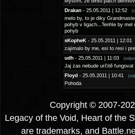
Myslím, že tento patch definiti
Drakan
- 25.05.2011 | 12:52
(
melo by, to je diky Grandmaster
pohyb v ligach...Tenhle by mel
pohyb
sKopheK
- 25.05.2011 | 12:0
zajimalo by me, esi to resi i p
udh
- 25.05.2011 | 11:03
(odpo
Jaj zas nebude určitě fungovat
Floyd
- 25.05.2011 | 10:41
(od
Pohoda
Copyright © 2007-2026
Legacy of the Void, Heart of the 
are trademarks, and Battle.ne