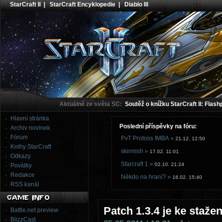
StarCraft II
|
StarCraft Encyklopedie
|
Diablo III
Aktuálně ze světa SC:
Soutěž o knížku StarCraft II: Flash
Hlavní stránka
Poslední příspěvky na fóru:
Archiv novinek
Fórum
PvT Protoss IMBA »
21.12. 12:50
Knihy StarCraft
skirmish »
17.02. 11:01
Odkazy
Starcraft 1 »
02.10. 21:24
Povídky
Redakce
Někdo na hraní? »
16.02. 15:40
RSS kanál
Patch 1.3.4 je ke stažen
Battle.net preview
BlizzCast