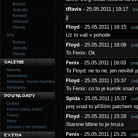
Budovy
tRavis
- 25.05.2011 | 19:17
(o
Jednotky
Kampaň
jj
Hrdinové
Floyd
- 25.05.2011 | 18:15
(od
Planety
Uz to vali v pohode
Zerg
Budovy
Floyd
- 25.05.2011 | 16:08
(od
Jednotky
To Fenix: Ok
Planety
Fenix
- 25.05.2011 | 16:03
(od
Artworky
To Floyd: ne to ne, jen nevědí p
Screenshoty
Floyd
- 25.05.2011 | 15:37
(od
Skládačka - Kanón mariňáka
Wallpapery
To Fenix: co to je kurnik snad n
Spida
- 25.05.2011 | 15:37
(od
Čeština
prej snad to příštím patchem s
Patche (výpisy změn)
Trailery
Floyd
- 25.05.2011 | 15:28
(od
Videa
Starsne blbne to je hruza
Záznamy z her (replaye)
Fenix
- 25.05.2011 | 15:25
(od