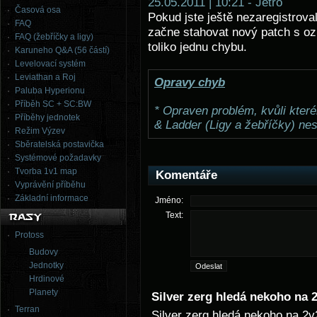
25.05.2011 | 10:21 - Jetro
Časová osa
Pokud jste ještě nezaregistrova
FAQ
začne stahovat nový patch s oz
FAQ (žebříčky a ligy)
toliko jednu chybu.
Karuneho Q&A (56 částí)
Levelovací systém
Leviathan a Roj
Opravy chyb
Paluba Hyperionu
Příběh SC + SC:BW
* Opraven problém, kvůli kter
Příběhy jednotek
& Ladder (Ligy a žebříčky) ne
Režim Výzev
Sběratelská postavička
Systémové požadavky
Tvorba 1v1 map
Komentáře
Vyprávění příběhu
Základní informace
Jméno:
Text:
Protoss
Budovy
Jednotky
Hrdinové
Planety
Silver zerg hledá nekoho na 
Terran
Silver zerg hledá nekoho na 2v