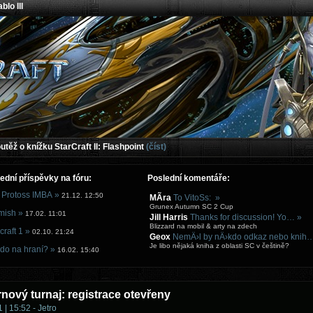
blo III
těž o knížku StarCraft II: Flashpoint
(číst)
ední příspěvky na fóru:
Poslední komentáře:
 Protoss IMBA »
21.12. 12:50
MÃ­ra
To VitoSs: »
Grunex Autumn SC 2 Cup
mish »
17.02. 11:01
Jill Harris
Thanks for discussion! Yo… »
Blizzard na mobil & arty na zdech
craft 1 »
02.10. 21:24
Geox
NemÄ›l by nÄ›kdo odkaz nebo knih
Je libo nějaká kniha z oblasti SC v češtině?
do na hraní? »
16.02. 15:40
nový turnaj: registrace otevřeny
 | 15:52 - Jetro