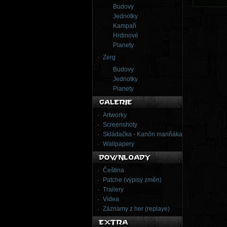
Budovy
Jednotky
Kampaň
Hrdinové
Planety
Zerg
Budovy
Jednotky
Planety
Artworky
Screenshoty
Skládačka - Kanón mariňáka
Wallpapery
Čeština
Patche (výpisy změn)
Trailery
Videa
Záznamy z her (replaye)