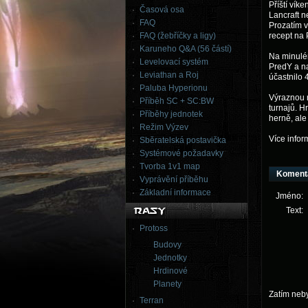
Příští vík
Časová osa
Lancraft n
FAQ
Prozatím v
FAQ (žebříčky a ligy)
recept na 
Karuneho Q&A (56 částí)
Na minulém
Levelovací systém
PredY a na
Leviathan a Roj
účastnilo 
Paluba Hyperionu
Výraznou n
Příběh SC + SC:BW
turnajů. H
Příběhy jednotek
herně, ale
Režim Výzev
Více info
Sběratelská postavička
Systémové požadavky
Tvorba 1v1 map
Koment
Vyprávění příběhu
Základní informace
Jméno:
Text:
Protoss
Budovy
Jednotky
Hrdinové
Planety
Zatím neb
Terran