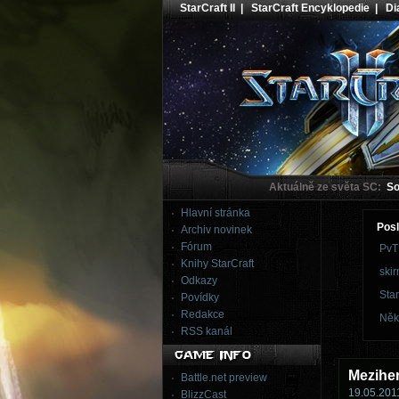
StarCraft II
|
StarCraft Encyklopedie
|
Dia
Aktuálně ze světa SC:
Sou
Hlavní stránka
Posl
Archiv novinek
Fórum
PvT
Knihy StarCraft
skir
Odkazy
Star
Povídky
Redakce
Něk
RSS kanál
Meziher
Battle.net preview
19.05.2011
BlizzCast