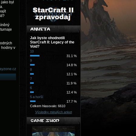
 jako byl
a.
ajít
tí?
míněný
turnaje
Jak byste ohodnotili
StarCraft II: Legacy of the
ovodných
Void?
é hodiny v
10
31.1 %
9
14.8 %
ayzone.cz
8
12.1 %
7
11.9 %
6
12.4 %
5 a horší
17.7 %
Celkem hlasovalo: 6610
Výsledky minulých anket