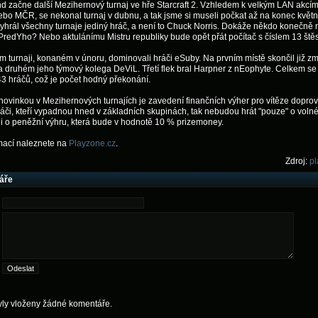
end začne další Mezihernový turnaj ve hře Starcraft 2. Vzhledem k velkým LAN akcím
ebo MČR, se nekonal turnaj v dubnu, a tak jsme si museli počkat až na konec květn
yhrál všechny turnaje jediný hráč, a není to Chuck Norris. Dokáže někdo konečně n
PredYho? Nebo aktulánímu Mistru republiky bude opět přát počítač s číslem 13 štěs
 turnaji, konaném v únoru, dominovali hráči eSuby. Na prvním místě skončil již z
 druhém jeho týmový kolega DeViL. Třetí flek bral Harpner z nEophyte. Celkem se 
43 hráčů, což je počet hodný překonání.
ovinkou v Mezihernových turnajích je zavedení finančních výher pro vítěze dopr
ráči, kteří vypadnou hned v základních skupinách, tak nebudou hrát "pouze" o voln
 i o peněžní výhru, která bude v hodnotě 10 % prizemoney.
rmací naleznete na
Playzone.cz
.
Zdroj:
pl
áře
yly vloženy žádné komentáře.