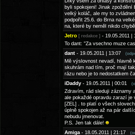
Díky všem za ohlasy a konstruk
byli spokojeni! Jinak zpoždění 
velký koláč, ale my to zvládne
podpořit 25.6. do Brna na velké 
na, které by neměl nikdo chybě
Jetro
- 19.05.2011 
[ redakce ]
To dant: "Za vsechno muze cas,
dant
- 19.05.2011 | 13:07
(odp
Mě výslovnost nevadí, hlavně k
skuhrám nad tím, proč mají tak
rázu nebo je to nedostatkem č
iDaddy
- 19.05.2011 | 00:01
(
Zdravím, rád sleduji záznamy a
ale pokaždé opravdu zarazí je v
[ZEL] . to platí o všech slovec
úplně spokojen až na pár další
nebudu jmenovat.
P.S. Jen tak dále!
Amiga
- 18.05.2011 | 21:17
(o