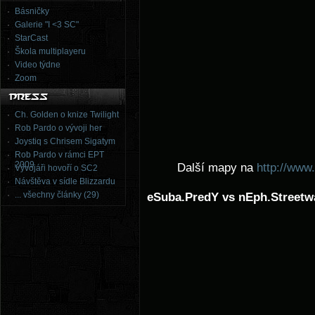
Básničky
Galerie "I <3 SC"
StarCast
Škola multiplayeru
Video týdne
Zoom
Ch. Golden o knize Twilight
Rob Pardo o vývoji her
Joystiq s Chrisem Sigatym
Rob Pardo v rámci EPT
2009
Další mapy na
http://www
Vývojáři hovoří o SC2
Návštěva v sídle Blizzardu
... všechny články (29)
eSuba.PredY vs nEph.Streetw