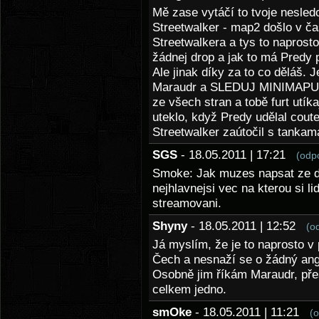
Mě zase vytáčí to tvoje nesled
Streetwalker - map2 došlo v č
Streetwalkera a tys to naprosto
žádnej drop a jak to má Predy p
Ale jinak díky za to co děláš. J
Maraudr a SLEDUJ MINIMAPU - l
ze všech stran a tobě furt utíkají
uteklo, když Predy udělal coute
Streetwalker zaútočil s tankam
SGS
- 18.05.2011 | 17:21
(odp
Smoke: Jak muzes napsat ze dot
nejhlavnejsi vec na kterou si l
streamovani.
Shyny
- 18.05.2011 | 12:52
(o
Já myslím, že je to naprosto v 
Čech a nesnaží se o žádný angl
Osobně jim říkám Maraudr, přes
celkem jedno.
smOke
- 18.05.2011 | 11:21
(