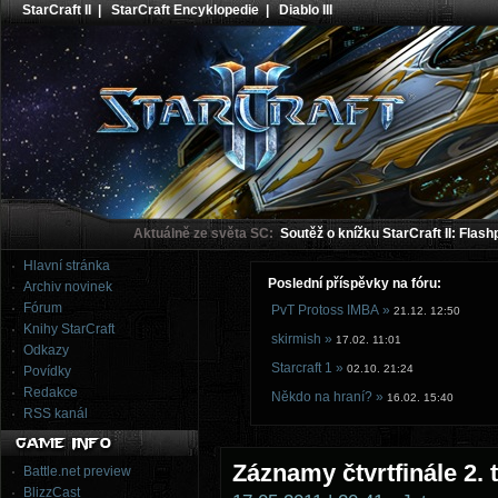
StarCraft II
|
StarCraft Encyklopedie
|
Diablo III
Aktuálně ze světa SC:
Soutěž o knížku StarCraft II: Flash
Hlavní stránka
Poslední příspěvky na fóru:
Archiv novinek
Fórum
PvT Protoss IMBA »
21.12. 12:50
Knihy StarCraft
skirmish »
17.02. 11:01
Odkazy
Starcraft 1 »
02.10. 21:24
Povídky
Redakce
Někdo na hraní? »
16.02. 15:40
RSS kanál
Záznamy čtvrtfinále 2.
Battle.net preview
BlizzCast