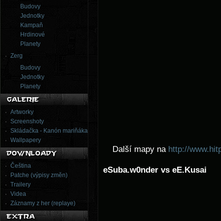
Budovy
Jednotky
Kampaň
Hrdinové
Planety
Zerg
Budovy
Jednotky
Planety
Artworky
Screenshoty
Skládačka - Kanón mariňáka
Wallpapery
Další mapy na
http://www.hi
Čeština
eSuba.w0nder vs eE.Kusai
Patche (výpisy změn)
Trailery
Videa
Záznamy z her (replaye)