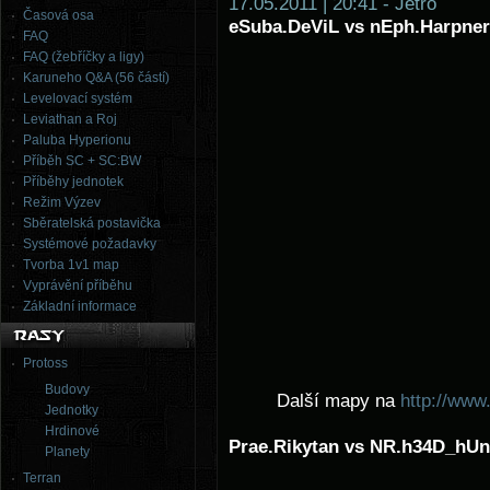
17.05.2011 | 20:41 - Jetro
Časová osa
eSuba.DeViL vs nEph.Harpner
FAQ
FAQ (žebříčky a ligy)
Karuneho Q&A (56 částí)
Levelovací systém
Leviathan a Roj
Paluba Hyperionu
Příběh SC + SC:BW
Příběhy jednotek
Režim Výzev
Sběratelská postavička
Systémové požadavky
Tvorba 1v1 map
Vyprávění příběhu
Základní informace
Protoss
Budovy
Další mapy na
http://www
Jednotky
Hrdinové
Prae.Rikytan vs NR.h34D_hU
Planety
Terran