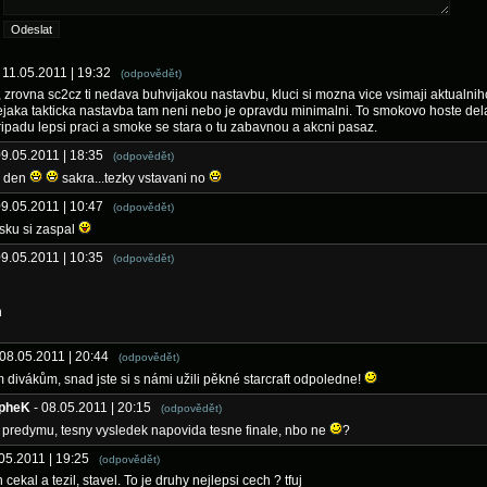
- 11.05.2011 | 19:32
(odpovědět)
 zrovna sc2cz ti nedava buhvijakou nastavbu, kluci si mozna vice vsimaji aktualnih
ejaka takticka nastavba tam neni nebo je opravdu minimalni. To smokovo hoste dela
ripadu lepsi praci a smoke se stara o tu zabavnou a akcni pasaz.
09.05.2011 | 18:35
(odpovědět)
 den
sakra...tezky vstavani no
09.05.2011 | 10:47
(odpovědět)
osku si zaspal
09.05.2011 | 10:35
(odpovědět)
n
 08.05.2011 | 20:44
(odpovědět)
 divákům, snad jste si s námi užili pěkné starcraft odpoledne!
pheK
- 08.05.2011 | 20:15
(odpovědět)
 predymu, tesny vysledek napovida tesne finale, nbo ne
?
.05.2011 | 19:25
(odpovědět)
 cekal a tezil, stavel. To je druhy nejlepsi cech ? tfuj