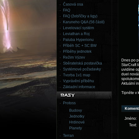
Časová osa
FAQ
FAQ (žebříčky a ligy)
Karuneho Q&A (56 částí)
Levelovací systém
Leviathan a Roj
Paluba Hyperionu
Příběh SC + SC:BW
Příběhy jednotek
Režim Výzev
Dnes po po
Sběratelská postavička
StarCraft 
Systémové požadavky
uvidíme o
duel nová
Tvorba 1v1 map
spolukomen
Vyprávění příběhu
Aktuální 
Základní informace
Tipněte v 
Protoss
Koment
Budovy
Jednotky
Jméno:
Hrdinové
Text:
Planety
Terran