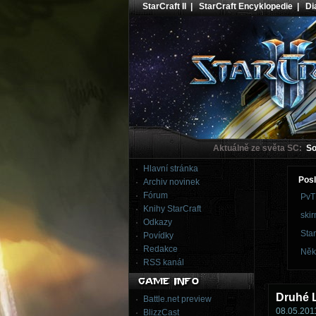
StarCraft II
|
StarCraft Encyklopedie
|
Dia
Aktuálně ze světa SC:
Sou
Hlavní stránka
Posl
Archiv novinek
Fórum
PvT
Knihy StarCraft
skir
Odkazy
Star
Povídky
Redakce
Něk
RSS kanál
Druhé L
Battle.net preview
08.05.2011
BlizzCast