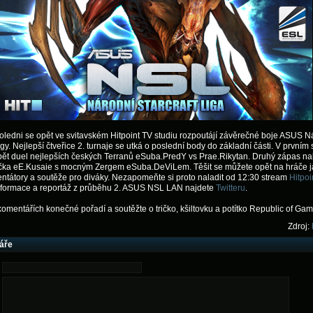
ledni se opět ve svitavském Hitpoint TV studiu rozpoutájí závěrečné boje ASUS N
ligy. Nejlepší čtveřice 2. turnaje se utká o poslední body do základní části. V prvním
pět duel nejlepších českých Terranů eSuba.PredY vs Prae.Rikytan. Druhý zápas n
čka eE.Kusaie s mocným Zergem eSuba.DeViLem. Těšit se můžete opět na hráče 
tátory a soutěže pro diváky. Nezapomeňte si proto naladit od 12:30 stream
Hitpoi
informace a reportáž z průběhu 2. ASUS NSL LAN najdete
Twitteru
.
komentářích konečné pořadí a soutěžte o tričko, kšiltovku a potítko Republic of Gam
Zdroj:
áře