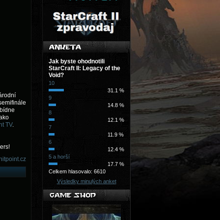
Jak byste ohodnotili
StarCraft II: Legacy of the
Void?
10
31.1 %
árodní
9
 semifinále
14.8 %
abídne
8
jako
12.1 %
nt TV
.
7
11.9 %
6
ers!
12.4 %
5 a horší
hitpoint.cz
17.7 %
Celkem hlasovalo: 6610
Výsledky minulých anket