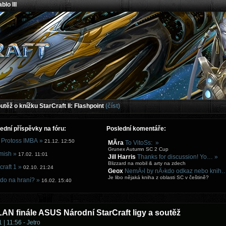
blo III
těž o knížku StarCraft II: Flashpoint
(číst)
ední příspěvky na fóru:
Poslední komentáře:
 Protoss IMBA »
21.12. 12:50
MÃ­ra
To VitoSs: »
Grunex Autumn SC 2 Cup
mish »
17.02. 11:01
Jill Harris
Thanks for discussion! Yo… »
Blizzard na mobil & arty na zdech
craft 1 »
02.10. 21:24
Geox
NemÄ›l by nÄ›kdo odkaz nebo knih
Je libo nějaká kniha z oblasti SC v češtině?
do na hraní? »
16.02. 15:40
AN finále ASUS Národní StarCraft ligy a soutěž
 | 11:56 - Jetro