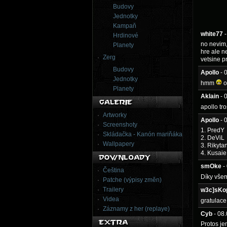
Budovy
Jednotky
Kampaň
white77
Hrdinové
no nevim,
Planety
hre ale n
Zerg
vetsine p
Budovy
Apollo
- 
Jednotky
hmm
o
Planety
Aklain
- 
apollo tr
Artworky
Apollo
- 
Screenshoty
1. PredY
Skládačka - Kanón mariňáka
2. DeViL
Wallpapery
3. Rikyta
4. Kusaie
smOke
-
Čeština
Díky všem
Patche (výpisy změn)
Trailery
w3c]sKo
Videa
gratulace
Záznamy z her (replaye)
Cyb
- 08
Protos jen