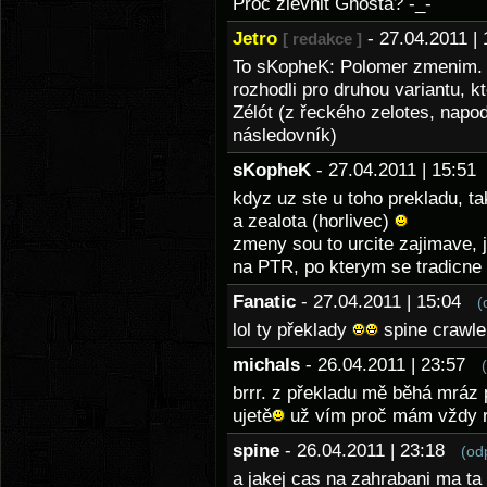
Proč zlevnit Ghosta? -_-
Jetro
- 27.04.2011 
[ redakce ]
To sKopheK: Polomer zmenim. C
rozhodli pro druhou variantu, kt
Zélót (z řeckého zelotes, napo
následovník)
sKopheK
- 27.04.2011 | 15:5
kdyz uz ste u toho prekladu, ta
a zealota (horlivec)
zmeny sou to urcite zajimave, 
na PTR, po kterym se tradicne
Fanatic
- 27.04.2011 | 15:04
(
lol ty překlady
spine crawle
michals
- 26.04.2011 | 23:57
brrr. z překladu mě běhá mráz 
ujetě
už vím proč mám vždy ra
spine
- 26.04.2011 | 23:18
(od
a jakej cas na zahrabani ma ta