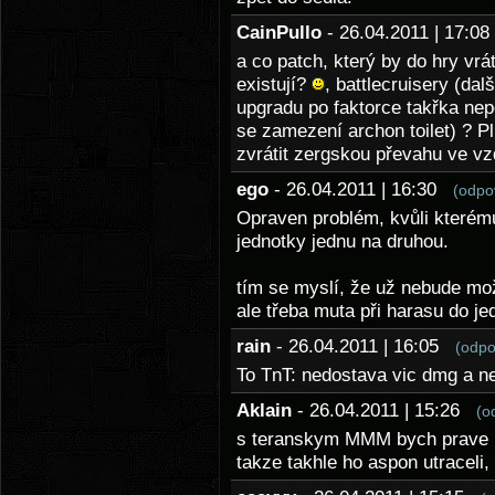
CainPullo
- 26.04.2011 | 17:
a co patch, který by do hry vrát
existují?
, battlecruisery (da
upgradu po faktorce takřka nepo
se zamezení archon toilet) ? 
zvrátit zergskou převahu ve v
ego
- 26.04.2011 | 16:30
(odpo
Opraven problém, kvůli kterému 
jednotky jednu na druhou.
tím se myslí, že už nebude mož
ale třeba muta při harasu do j
rain
- 26.04.2011 | 16:05
(odpo
To TnT: nedostava vic dmg a n
Aklain
- 26.04.2011 | 15:26
(o
s teranskym MMM bych prave rek
takze takhle ho aspon utraceli, 