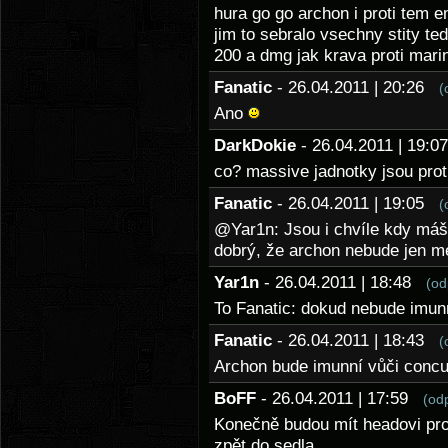
hura go go archon i proti tem e
jim to sebralo vsechny stity t
200 a dmg jak krava proti mari
Fanatic
- 26.04.2011 | 20:26
(
Ano
DarkDokie
- 26.04.2011 | 19:
co? massive jadnotky jsou prot
Fanatic
- 26.04.2011 | 19:05
(
@Yar1n: Jsou i chvíle kdy máš
dobrý, že archon nebude jen me
Yar1n
- 26.04.2011 | 18:48
(od
To Fanatic: dokud nebude imun
Fanatic
- 26.04.2011 | 18:43
(
Archon bude imunní vůči concu
BoFF
- 26.04.2011 | 17:59
(od
Konečně budou mít headovi prox
zpět do sedla.