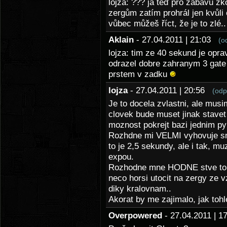
lojza: ??? já teď pro zábavu zk
zergům zatím prohrál jen kvůl
vůbec můžeš říct, že je to zlé..
Aklain
- 27.04.2011 | 21:03
(o
lojza: tim ze 40 sekund je opr
odrazel dobre zahranym 3 gate +
prstem v zadku
lojza
- 27.04.2011 | 20:56
(odp
Je to docela zvlastni, ale musi
clovek bude muset jinak stavet
moznost pokrejt bazi jednim p
Rozhdne mi VELMI vyhovuje sni
to je 2,5 sekundy, ale i tak, m
expou.
Rozhodne mne HODNE stve to s
neco horsi utocit na zergy ze
diky kralovnam..
Akorat by me zajimalo, jak toh
Overpowered
- 27.04.2011 | 