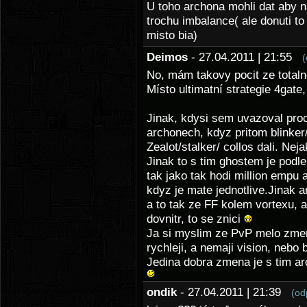
U toho archona mohli dat aby na
trochu imbalance( ale donuti to
misto bia)
Deimos
- 27.04.2011 | 21:55
(
No, mám takovy pocit ze total
Místo ultimatní strategie 4gate,
Jinak, kdysi sem uvazoval proc
archonech, kdyz pritom blinker
Zealot/stalker/ collos dali. Ne
Jinak to s tim ghostem je podl
tak jako tak hodi million empu a
kdyz je mate jednotlive.Jinak ar
a to tak ze FF kolem vortexu, 
dovnitr, to se znici
Ja si myslim ze PvP melo zmeni
rychleji, a nemaji vision, nebo
Jedina dobra zmena je s tim ar
ondik
- 27.04.2011 | 21:39
(od