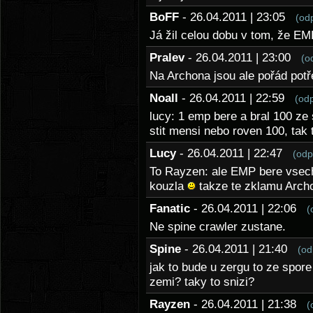
BoFF
- 26.04.2011 | 23:05
(od
Já žil celou dobu v tom, že E
Pralev
- 26.04.2011 | 23:00
(o
Na Archona jsou ale pořád pot
Noall
- 26.04.2011 | 22:59
(od
lucy: 1 emp bere a bral 100 ze 
stit mensi nebo roven 100, tak 
Lucy
- 26.04.2011 | 22:47
(odp
To Rayzen: ale EMP bere vsec
kouzla
takze te zklamu Archo
Fanatic
- 26.04.2011 | 22:06
(
Ne spine crawler zustane.
Spine
- 26.04.2011 | 21:40
(od
jak to bude u zergu to ze spore 
zemi? taky to snizi?
Rayzen
- 26.04.2011 | 21:38
(