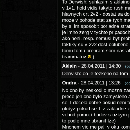
To Derwish: suhlasim s aklaino
v 1v1, hold vidis takyto rush m
hlavnych crt 2v2 - dostat sa do 
moze v pohode stat ze tych mar
by si im sposobit poriadne stra
je imho zerg v tychto pripadoch
ako neni, resp. nemusi byt prob
taktiky su v 2v2 dost oblubene
tomu tomu prehram som nasrat
teammatov
)
Aklain
- 28.04.2011 | 14:30
(o
Derwish: co je tezkeho na tom 
Ondra
- 28.04.2011 | 13:26
(o
No ono by neskodilo mozna zam
prece jen ono bylo zamysleno a
se T docela dobre pokud neni t
(ikdyz pokud se T v zakladne 
vchod pomoci budov s uzkym pr
to podle mne ubranit lze)
Mnohem vic me pali v oku kom