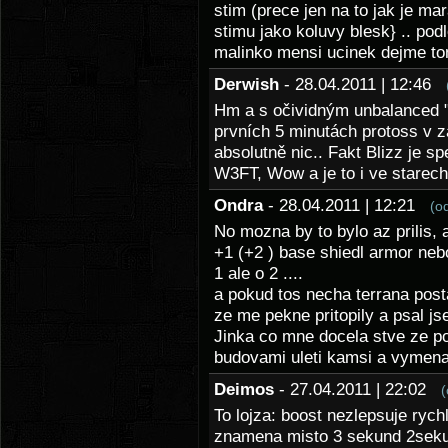
stim (prece jen na to jak je ma
stimu jako koluvy blesk} .. pod
malinko mensi ucinek dejme t
Derwish
- 28.04.2011 | 12:46
Hm a s očividným unbalanced "
prvních 5 minutách protoss v z
absolutně nic.. Fakt Blizz je s
W3FT, Wow a je to i ve starech
Ondra
- 28.04.2011 | 12:21
(o
No mozna by to bylo az prilis, 
+1 (+2 ) base shiedl armor nebo
1 ale o 2 ....
a pokud tos necha terrana posta
ze me pekne pritopily a psal j
Jinka co mne docela stve ze p
budovami uleti kamsi a vymena 
Deimos
- 27.04.2011 | 22:02
(
To lojza: boost nezlepsuje ryc
znamena misto 3 sekund 2sek