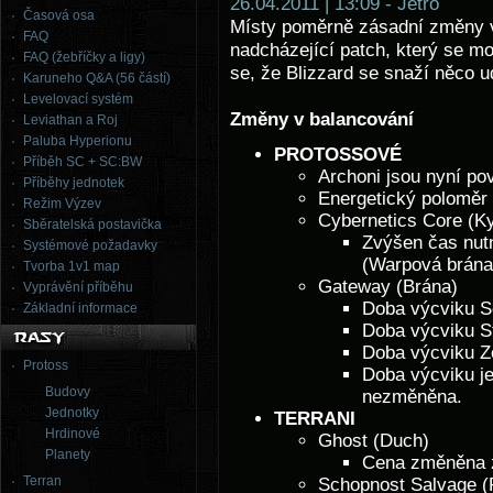
26.04.2011 | 13:09 - Jetro
Časová osa
Místy poměrně zásadní změny v
FAQ
nadcházející patch, který se m
FAQ (žebříčky a ligy)
se, že Blizzard se snaží něco u
Karuneho Q&A (56 částí)
Levelovací systém
Změny v balancování
Leviathan a Roj
Paluba Hyperionu
PROTOSSOVÉ
Příběh SC + SC:BW
Archoni jsou nyní po
Příběhy jednotek
Energetický poloměr 
Režim Výzev
Cybernetics Core (Ky
Sběratelská postavička
Zvýšen čas nut
Systémové požadavky
(Warpová brána
Tvorba 1v1 map
Gateway (Brána)
Vyprávění příběhu
Doba výcviku Se
Základní informace
Doba výcviku St
Doba výcviku Ze
Protoss
Doba výcviku j
Budovy
nezměněna.
Jednotky
TERRANI
Hrdinové
Ghost (Duch)
Planety
Cena změněna z
Terran
Schopnost Salvage (