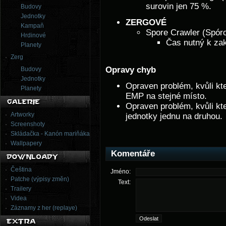
surovin jen 75 %.
Budovy
Jednotky
ZERGOVÉ
Kampaň
Spore Crawler (Spóro
Hrdinové
Čas nutný k zak
Planety
Zerg
Opravy chyb
Budovy
Jednotky
Opraven problém, kvůli kt
Planety
EMP na stejné místo.
Opraven problém, kvůli kte
Artworky
jednotky jednu na druhou.
Screenshoty
Skládačka - Kanón mariňáka
Wallpapery
Komentáře
Čeština
Jméno:
Patche (výpisy změn)
Text:
Trailery
Videa
Záznamy z her (replaye)