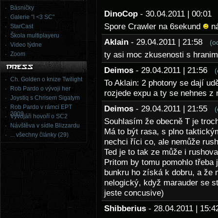
Básničky
DinoCop
- 30.04.2011 | 00:0
Galerie "I <3 SC"
Spore Crawler na 6sekund
n
StarCast
Škola multiplayeru
Aklain
- 29.04.2011 | 21:58
(o
Video týdne
ty asi moc zkusenosti s hrani
Zoom
Deimos
- 29.04.2011 | 21:56
(
Ch. Golden o knize Twilight
To Aklain: 2 photony se dají udě
Rob Pardo o vývoji her
rozjede expu a ty se nehnes z
Joystiq s Chrisem Sigatym
Rob Pardo v rámci EPT
Deimos
- 29.04.2011 | 21:55
(
2009
Vývojáři hovoří o SC2
Souhlasím že obecně T je troc
Návštěva v sídle Blizzardu
Má to být rasa, s plno taktick
... všechny články (29)
nechci říci co, ale nemůže rus
Ted je to tak ze může i rushov
Pritom by tomu pomohlo třeba 
bunkru ho získá k dobru, a že 
nelogický, když marauder se st
jeste concusive)
Shibberius
- 28.04.2011 | 15