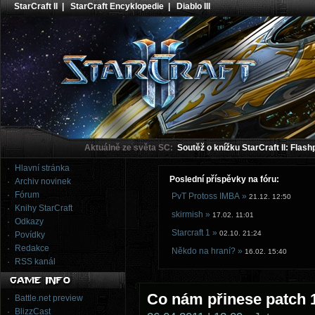
StarCraft II
|
StarCraft Encyklopedie
|
Diablo III
Aktuálně ze světa SC:
Soutěž o knížku StarCraft II: Flash
Hlavní stránka
Poslední příspěvky na fóru:
Archiv novinek
Fórum
PvT Protoss IMBA »
21.12. 12:50
Knihy StarCraft
skirmish »
17.02. 11:01
Odkazy
Starcraft 1 »
02.10. 21:24
Povídky
Redakce
Někdo na hraní? »
16.02. 15:40
RSS kanál
Co nám přinese patch 1
Battle.net preview
BlizzCast