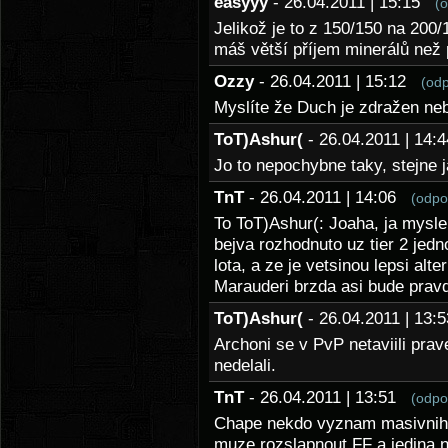
easyyy
- 26.04.2011 | 15:15
(
Jelikož je to z 150/150 na 200/
máš větší příjem minerálů než 
Ozzy
- 26.04.2011 | 15:12
(od
Myslíte že Duch je zdražen ne
ToT)Ashur(
- 26.04.2011 | 14
Jo to nepochybne taky, stejne 
TnT
- 26.04.2011 | 14:06
(odpo
To ToT)Ashur(: Joaha, ja mysle
bejva rozhodnuto uz tier 2 jed
lota, a ze je vetsinou lepsi alte
Marauderi brzda asi bude prav
ToT)Ashur(
- 26.04.2011 | 13
Archoni se v PvP netaviili prav
nedelali.
TnT
- 26.04.2011 | 13:51
(odpo
Chape nekdo vyznam masivni
muze rozslapnout FF a jedina n