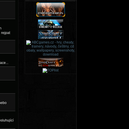
h
 rejpat
ace...
 nebo
sluhující