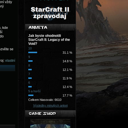
ení vždy
erý
n, kde
ší
Jak byste ohodnotili
 do
StarCraft II: Legacy of the
Void?
10
ozvěte se
31.1 %
9
oj:
vlastní
14.8 %
8
12.1 %
7
11.9 %
6
12.4 %
5 a horší
17.7 %
Celkem hlasovalo: 6610
Výsledky minulých anket