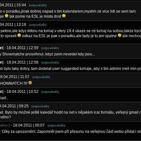
.04.2011 | 15:44
(odpovědět)
to v poradku,jinak dobrej napad s tim kalendarem,myslim ze vice lidi se sem tam
uje
tak pome na ESL je mista dost
.04.2011 | 13:18
(odpovědět)
e pekne,ale kdyz kliknu na turnaj v utery 19.4 ukaze se mi turnaj na sobou,takze byc
 to opravit
odkaz na ESL je pak v poradku,ale tady je to jen spatne
ale nechcu
r(
- 18.04.2011 | 12:59
(odpovědět)
y Showmatche prosvihnul, kdyz jsem nevedel kdy jsou...
r(
- 18.04.2011 | 12:58
(odpovědět)
asi bylo taky dobry, tam dodelat user suggested turnaje, aby s tim admini meli min pr
18.04.2011 | 11:07
(odpovědět)
SHOWMATCH !!!!
r(
- 18.04.2011 | 10:52
(odpovědět)
pad..
18.04.2011 | 09:25
(odpovědět)
d. Bylo by možné ještě kaledář hodit na net v nějakém ical formátu, veřejný gmail
ového?
- 18.04.2011 | 00:07
dakce ]
(odpovědět)
: Díky za upozornění. Zapomněl jsem při přesunu na veřejnou část webu přidat i ob