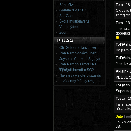
Básničky
Tom
- 18
Galerie "I <3 SC"
OK uz je 
zaregistr
StarCast
Škola multiplayeru
Tom
- 18
Video týdne
To je sic
Zoom
doporucil
ToT)Ashu
Ch. Golden o knize Twilight
Bo jsem t
Rob Pardo o vývoji her
ToT)Ashu
Joystiq s Chrisem Sigatym
Jo to by 
Rob Pardo v rámci EPT
2009
Vývojáři hovoří o SC2
Aklain
- 
Návštěva v sídle Blizzardu
KDE JE 
... všechny články (29)
ToT)Ashu
Super na
Tesar
- 
Fajn nápa
něco tak
Jata
[ re
To SiMich
JS.