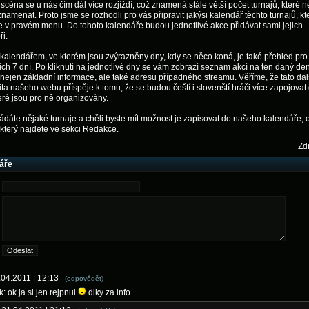
scéna se u nás čím dál více rozjíždí, což znamená stále větší počet turnajů, které n
amenat. Proto jsme se rozhodli pro vás připravit jakýsi kalendář těchto turnajů, kt
 v pravém menu. Do tohoto kalendáře budou jednotlivé akce přidávat sami jejich
ři.
alendářem, ve kterém jsou zvýrazněny dny, kdy se něco koná, je také přehled pro
ích 7 dní. Po kliknutí na jednotlivé dny se vám zobrazí seznam akcí na ten daný de
nejen základní informace, ale také adresu případného streamu. Věříme, že tato dal
ita našeho webu příspěje k tomu, že se budou čeští i slovenští hráči více zapojovat
teré jsou pro ně organizovány.
dáte nějaké turnaje a chěli byste mít možnost je zapisovat do našeho kalendáře, 
 který najdete ve sekci Redakce.
Zdr
áře
2.04.2011 | 12:13
(odpovědět)
: ok ja si jen rejpnul
diky za info