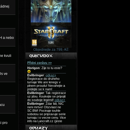
žádnej
TH a nebo
Objednejte za 799,-Kč
ne kvuli
Ds ve
acu
i pro