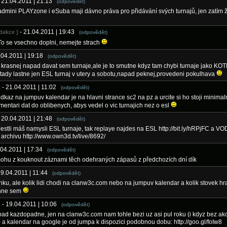
- 21.04.2011 | 21:13
(odpovědět)
admini PLAYzone i eSuba maji dávno práva pro přidávání svých turnajů, jen zatím 
- 21.04.2011 | 19:43
edakce ]
(odpovědět)
To se vsechno doplni, nemejte strach
1.04.2011 | 19:18
(odpovědět)
e krasnej napad davat sem turnaje,ale je to smutne kdyz tam chybi turnaje jako KO
e tady lastne jen ESL turnaj v utery a sobotu,napad peknej,provedeni pokulhava
K
- 21.04.2011 | 11:02
(odpovědět)
odkaz na jumpuv kalendar je na hlavni strance sc2 na pz a urcite si ho stoji minimal
ntari dat do oblibenych, abys vedel o vic turnajich nez o esl
- 20.04.2011 | 21:48
(odpovědět)
estli máš namysli ESL turnaje, tak replaye najdes na ESL http://bit.ly/hRPjFC a VO
archivu http://www.own3d.tv/live/8692/
.04.2011 | 17:34
(odpovědět)
mohu z kouknout záznami těch odehraných zápasů z předchozích dní dík
19.04.2011 | 11:44
(odpovědět)
ku, ale kolik lidi chodi na clanw3c.com nebo na jumpuv kalendar a kolik stovek hr
nne sem
K
- 19.04.2011 | 10:06
(odpovědět)
ad kazdopadne, jen na clanw3c.com nam tohle bezi uz asi pul roku (i kdyz bez akc
 a kalendar na google je od jumpa k dispozici podobnou dobu: http://goo.gl/foIw8