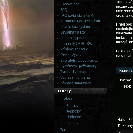
Turnajová 
Časová osa
možné zazn
FAQ
nalezenete
FAQ (žebříčky a ligy)
organizáto
Karuneho Q&A (56 částí)
Hned pod k
Levelovací systém
následujíc
Leviathan a Roj
naleznete 
funkcional
Paluba Hyperionu
turnajů, k
Příběh SC + SC:BW
Příběhy jednotek
Pokud pořá
Režim Výzev
na e-mail,
Sběratelská postavička
Systémové požadavky
Koment
Tvorba 1v1 map
Vyprávění příběhu
Jméno:
Základní informace
Text:
Protoss
Budovy
Jednotky
Hrdinové
Halo
- 2
Planety
To Khenyk
Terran