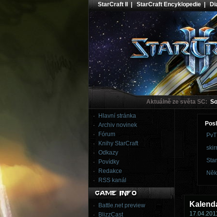
StarCraft II
|
StarCraft Encyklopedie
|
Dia
Aktuálně ze světa SC:
Sou
Hlavní stránka
Posl
Archiv novinek
Fórum
PvT
Knihy StarCraft
skir
Odkazy
Star
Povídky
Redakce
Něk
RSS kanál
Kalend
Battle.net preview
17.04.2011
BlizzCast