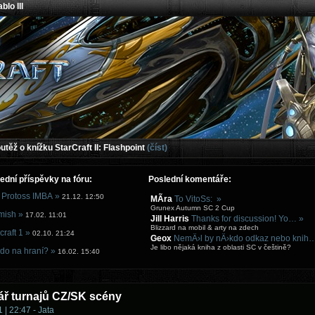
blo III
těž o knížku StarCraft II: Flashpoint
(číst)
ední příspěvky na fóru:
Poslední komentáře:
 Protoss IMBA »
21.12. 12:50
MÃ­ra
To VitoSs: »
Grunex Autumn SC 2 Cup
mish »
17.02. 11:01
Jill Harris
Thanks for discussion! Yo… »
Blizzard na mobil & arty na zdech
craft 1 »
02.10. 21:24
Geox
NemÄ›l by nÄ›kdo odkaz nebo knih
Je libo nějaká kniha z oblasti SC v češtině?
do na hraní? »
16.02. 15:40
ář turnajů CZ/SK scény
 | 22:47 - Jata