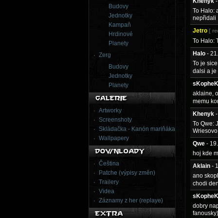
Khenyk
Budovy
To Halo: 
Jednotky
nepřidali
Kampaň
Jetro
[ r
Hrdinové
To Halo: 
Planety
Halo
- 2
Zerg
To je sic
Budovy
dalsi a j
Jednotky
sKophe
Planety
aklaine, 
memu kome
Artworky
Khenyk
Screenshoty
To Qwe: J
Skládačka - Kanón mariňáka
Wriesovo 
Wallpapery
Qwe
- 19
hoj kde 
Čeština
Aklain
- 
Patche (výpisy změn)
ano skoph
Trailery
chodi de
Videa
sKophe
Záznamy z her (replaye)
dobry nap
fanousky)