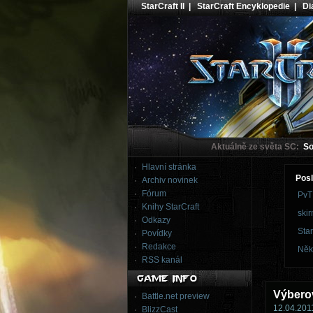
StarCraft II
|
StarCraft Encyklopedie
|
Dia
Aktuálně ze světa SC:
Sou
Hlavní stránka
Posl
Archiv novinek
Fórum
PvT
Knihy StarCraft
skir
Odkazy
Star
Povídky
Redakce
Něk
RSS kanál
Výberov
Battle.net preview
12.04.2011
BlizzCast