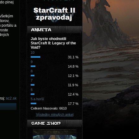
do plnej
 všetkým
torov,
 portálu a
roste
dných
Jak byste ohodnotili
StarCraft II: Legacy of the
Void?
10
31.1 %
9
14.8 %
8
12.1 %
7
11.9 %
6
12.4 %
roj:
sc2.sk
5 a horší
17.7 %
Celkem hlasovalo: 6610
Výsledky minulých anket