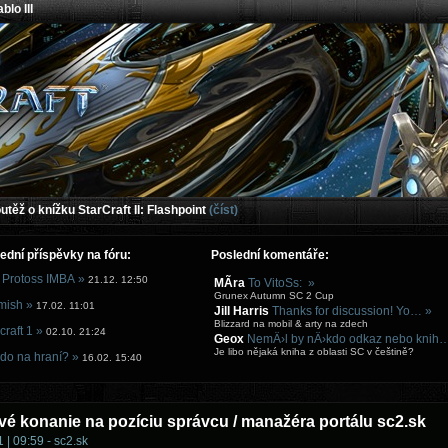
blo III
těž o knížku StarCraft II: Flashpoint
(číst)
ední příspěvky na fóru:
Poslední komentáře:
 Protoss IMBA »
21.12. 12:50
MÃ­ra
To VitoSs: »
Grunex Autumn SC 2 Cup
mish »
17.02. 11:01
Jill Harris
Thanks for discussion! Yo… »
Blizzard na mobil & arty na zdech
craft 1 »
02.10. 21:24
Geox
NemÄ›l by nÄ›kdo odkaz nebo knih
Je libo nějaká kniha z oblasti SC v češtině?
do na hraní? »
16.02. 15:40
é konanie na pozíciu správcu / manažéra portálu sc2.sk
 | 09:59 - sc2.sk