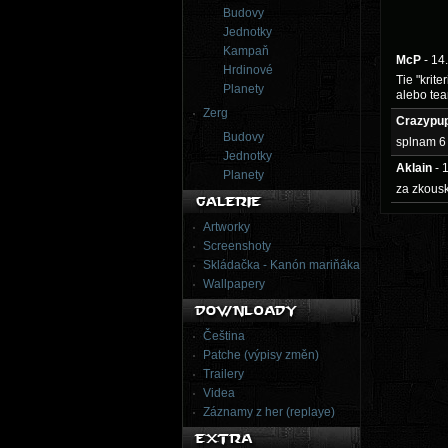
Budovy
Jednotky
Kampaň
McP
- 14
Hrdinové
Tie "krit
Planety
alebo tea
Zerg
Crazypu
Budovy
splnam 6
Jednotky
Aklain
- 
Planety
za zkous
Artworky
Screenshoty
Skládačka - Kanón mariňáka
Wallpapery
Čeština
Patche (výpisy změn)
Trailery
Videa
Záznamy z her (replaye)