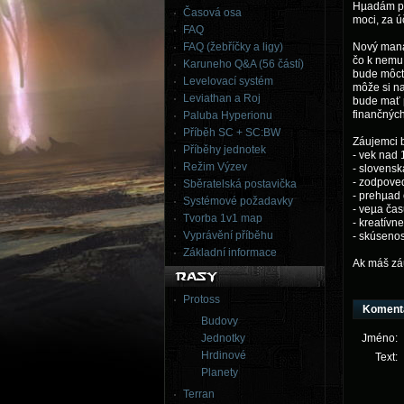
Hµadám pre
Časová osa
moci, za ú
FAQ
FAQ (žebříčky a ligy)
Nový manaž
čo k nemu 
Karuneho Q&A (56 částí)
bude môcť
Levelovací systém
môže si na
Leviathan a Roj
bude mať 
finančných
Paluba Hyperionu
Příběh SC + SC:BW
Záujemci b
Příběhy jednotek
- vek nad 
Režim Výzev
- slovens
- zodpove
Sběratelská postavička
- prehµad
Systémové požadavky
- veµa čas
Tvorba 1v1 map
- kreatív
Vyprávění příběhu
- skúsenos
Základní informace
Ak máš záu
Protoss
Koment
Budovy
Jednotky
Jméno:
Hrdinové
Text:
Planety
Terran