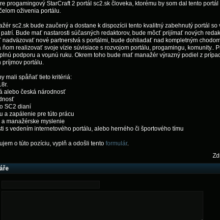
 progamingový StarCraft 2 portál sc2.sk človeka, ktorému by som dal tento portál 
čelom oživenia portálu.
ér sc2.sk bude zaučený a dostane k dispozícii tento kvalitný zabehnutý portál so
patrí. Bude mať nastarosti súčasných redaktorov, bude môcť prijímať nových redak
 nadväzovať nové partnerstvá s portálmi, bude dohliadať nad kompletným chodom
 ňom realizovať svoje vízie súvisiace s rozvojom portálu, progamingu, komunity.. P
plnú podporu a voµnú ruku. Okrem toho bude mať manažér výrazný podiel z prípa
 príjmov portálu.
y mali spåňať tieto kritériá:
18r.
ká alebo česká národnosť
dnosť
 o SC2 dianí
u a zapálenie pre túto prácu
ne a manažérske myslenie
ti s vedením internetového portálu, alebo herného či športového tímu
jem o túto pozíciu, vyplň a odošli tento
formulár
.
Zd
áře