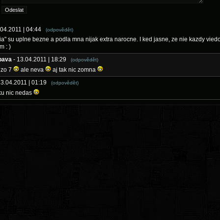
.04.2011 | 04:44
(odpovědět)
eria" su uplne bezne a podla mna nijak extra narocne. I ked jasne, ze nie kazdy viedo
m : )
pava
- 13.04.2011 | 18:29
(odpovědět)
 zo 7
ale neva
aj tak nic zomna
13.04.2011 | 01:19
(odpovědět)
ku nic nedas